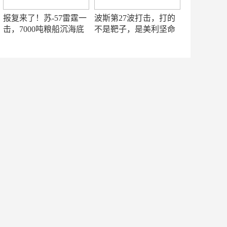
报复来了！苏-57雷霆一
波斯第27波打击，打的
击，7000吨粮船沉海底
不是靶子，是美利坚命
门