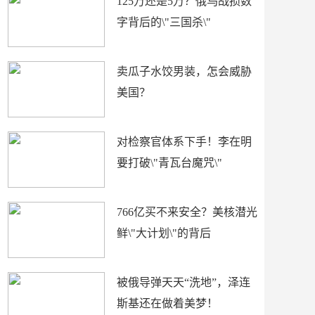
125万还是5万？俄乌战损数
字背后的\"三国杀\"
卖瓜子水饺男装，怎会威胁
美国？
对检察官体系下手！李在明
要打破\"青瓦台魔咒\"
766亿买不来安全？美核潜光
鲜\"大计划\"的背后
被俄导弹天天“洗地”，泽连
斯基还在做着美梦！