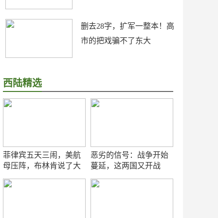
删去28字，扩军一整本！高
市的把戏骗不了东大
西陆精选
菲律宾五天三闹，美航
恶劣的信号：战争开始
母压阵，布林肯说了大
蔓延，这两国又开战
实话
了！