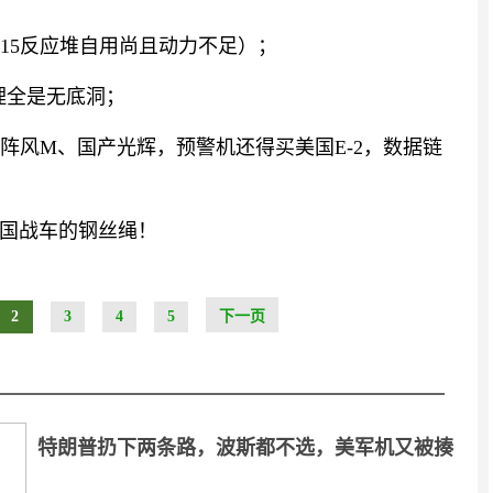
15反应堆自用尚且动力不足）；
理全是无底洞；
制阵风M、国产光辉，预警机还得买美国E-2，数据链
国战车的钢丝绳！
2
3
4
5
下一页
特朗普扔下两条路，波斯都不选，美军机又被揍