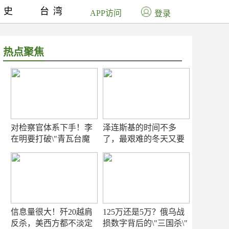
历史
台湾
APP访问
登录
热点聚焦
对检察官体系下手！李
泽连斯基的时间不多
在明要打破\"青瓦台魔
了，最艰难的冬天又要
咒\"
来了
信息量很大！歼20越肩
125万还是5万？俄乌战
反杀，美西方都不淡定
损数字背后的\"三国杀\"