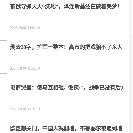
被俄导弹天天“洗地”，泽连斯基还在做着美梦！
2026-08-06 11:02:49
删去28字，扩军一整本！高市的把戏骗不了东大
2026-08-06 10:50:09
电商哭晕：俄乌互相砸\"饭碗\"，战争已没有后方
2026-08-06 11:34:53
欧盟想关门，中国人就翻墙，布鲁塞尔被逼到墙