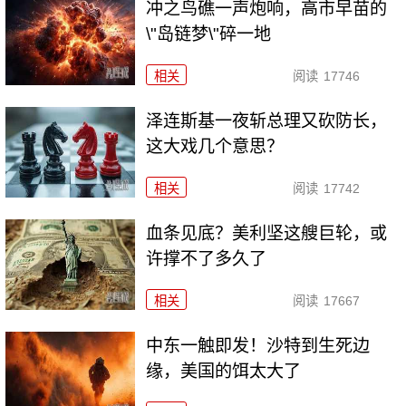
冲之鸟礁一声炮响，高市早苗的
\"岛链梦\"碎一地
相关
阅读
17746
泽连斯基一夜斩总理又砍防长，
这大戏几个意思？
相关
阅读
17742
血条见底？美利坚这艘巨轮，或
许撑不了多久了
相关
阅读
17667
中东一触即发！沙特到生死边
缘，美国的饵太大了