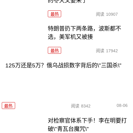
的冬天又要来了
最热
阅读
10907
特朗普扔下两条路，波斯都不
选，美军机又被揍
最热
阅读
17942
125万还是5万？俄乌战损数字背后的\"三国杀\"
08-06
最热
阅读
8342
对检察官体系下手！李在明要打
破\"青瓦台魔咒\"