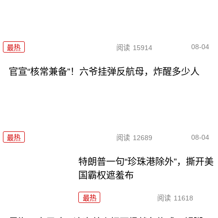
08-04
最热
阅读
15914
官宣“核常兼备”！六爷挂弹反航母，炸醒多少人
08-04
最热
阅读
12689
特朗普一句“珍珠港除外”，撕开美
国霸权遮羞布
最热
阅读
11618