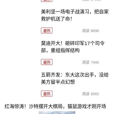
美利坚一场电子战演习，把自家
救护机送了命！
最热
阅读
8696
莫迪开大！砸碎印军17个司令
部，重组指挥结构
最热
阅读
7945
五箭齐发：东大这次出手，没给
美方留半点幻想
最热
阅读
6582
红海惊涛！沙特摆开大棋局，猫鼠游戏才刚开场