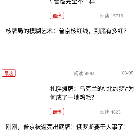
\"警巡完全不一样
最热
阅读
15719
核牌局的模糊艺术：普京核红线，到底有多红？
08-05
最热
阅读
4994
扎胖摊牌：乌克兰的\"北约梦\"为
何成了一地鸡毛？
最热
阅读
4823
刚刚，普京被逼亮出底牌！俄罗斯要干大事了！