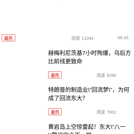
08-05
最热
阅读
11044
赫梅利尼茨基7小时殉爆，乌后方
比前线更致命
最热
阅读
8280
特朗普的制造业\"回流梦\"，为何
成了回流东大？
最热
阅读
7802
黄岩岛上空惊雷起！东大\"八一