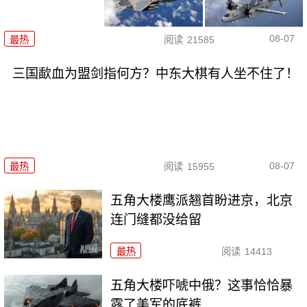
08-07
最热
阅读
21585
三国歃血为盟剑指何方？中东大棋有人坐不住了！
08-07
最热
阅读
15955
五角大楼鹰派翘首盼进京，北京
连门缝都没给留
最热
阅读
14413
五角大楼吓唬中俄？这事恰恰暴
露了美军的底裤