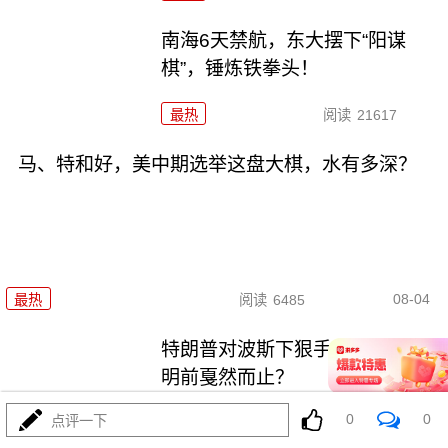
南海6天禁航，东大摆下“阳谋
棋”，锤炼铁拳头！
最热
阅读
21617
马、特和好，美中期选举这盘大棋，水有多深？
08-04
最热
阅读
6485
特朗普对波斯下狠手，为何在黎
明前戛然而止？
0
0
点评一下
最热
阅读
4714