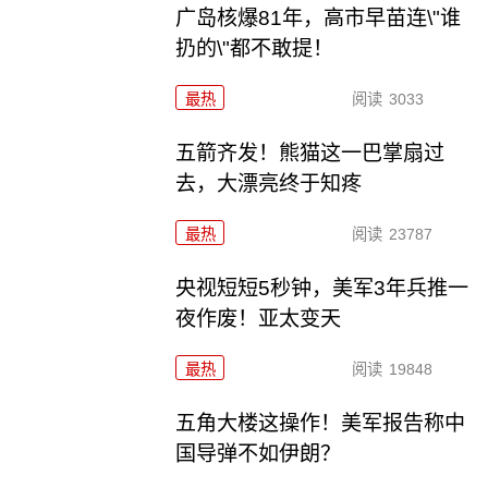
广岛核爆81年，高市早苗连\"谁
扔的\"都不敢提！
最热
阅读
3033
五箭齐发！熊猫这一巴掌扇过
去，大漂亮终于知疼
最热
阅读
23787
央视短短5秒钟，美军3年兵推一
夜作废！亚太变天
最热
阅读
19848
五角大楼这操作！美军报告称中
国导弹不如伊朗？