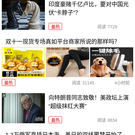
印度豪赌千亿卢比，要对中国光
伏“卡脖子”？
最热
阅读
7729
双十一现货专场真如平台商家所说的那样吗？
最热
阅读
31145
4小时前
向特朗普同志致敬！美政坛上演
“超级抹红大赛”
最热
阅读
8834
1.3万俄军直插日本海，美日的双线噩梦开始了