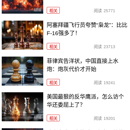
相关
阅读
25771
阿塞拜疆飞行员夸赞“枭龙”：比比
F-16强多了！
相关
阅读
23713
菲律宾告洋状，中国直接上水
炮：炮灰代价才开始
相关
阅读
19241
美国最狠的反华鹰派，怎么访个
华还委屈上了？
相关
阅读
19201