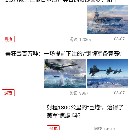
08-07
最热
阅读
12065
美狂囤百万吨：一场提前下注的\"铜牌军备竞赛\"
08-07
最热
阅读
9967
射程1800公里的“巨炮”，治得了
美军“焦虑”吗？
最热
阅读
14513