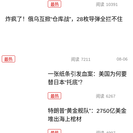
最热
阅读
10391
炸疯了！俄乌互掀“仓库战”，28枚导弹全拦不住
08-06
最热
阅读
7211
一张纸条引发血案：美国为何要
替日本“托底”？
最热
阅读
6267
特朗普“黄金舰队”：2750亿美金
堆出海上棺材