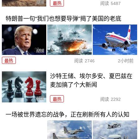
最热
阅读
5487
特朗普一句“我们也想要导弹”揭了美国的老底
最热
阅读
2746
2小时前
沙特王储、埃尔多安、夏巴兹在
麦加搞了个大新闻
最热
阅读
2292
一场被世界遗忘的战争，正在刷新所有人的认知