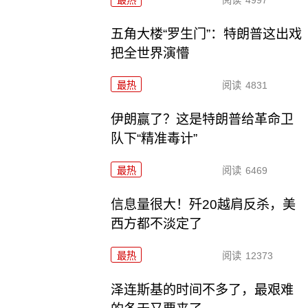
最热
阅读
4997
五角大楼“罗生门”：特朗普这出戏
把全世界演懵
最热
阅读
4831
伊朗赢了？这是特朗普给革命卫
队下“精准毒计”
最热
阅读
6469
信息量很大！歼20越肩反杀，美
西方都不淡定了
最热
阅读
12373
泽连斯基的时间不多了，最艰难