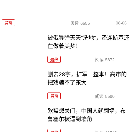
08-06
最热
阅读
6555
被俄导弹天天“洗地”，泽连斯基还
在做着美梦！
最热
阅读
5872
删去28字，扩军一整本！高市的
把戏骗不了东大
最热
阅读
5590
欧盟想关门，中国人就翻墙，布
鲁塞尔被逼到墙角