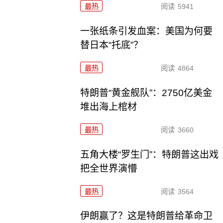
最热
阅读
5941
一张纸条引发血案：美国为何要
替日本“托底”？
最热
阅读
4864
特朗普“黄金舰队”：2750亿美金
堆出海上棺材
最热
阅读
3660
五角大楼“罗生门”：特朗普这出戏
把全世界演懵
最热
阅读
3564
伊朗赢了？这是特朗普给革命卫