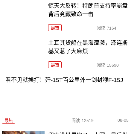
惊天大反转！特朗普支持率崩盘
背后竟藏致命一击
最热
阅读
7164
土耳其货船在黑海遭袭，泽连斯
基又惹了大麻烦
最热
阅读
15690
看不见就挨打！歼-15T百公里外一剑封喉F-15J
08-05
最热
阅读
12519