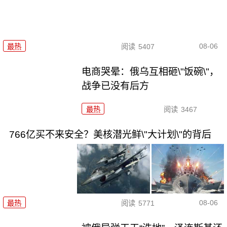
08-06
最热
阅读
5407
电商哭晕：俄乌互相砸\"饭碗\"，
战争已没有后方
最热
阅读
3467
766亿买不来安全？美核潜光鲜\"大计划\"的背后
08-06
最热
阅读
5771