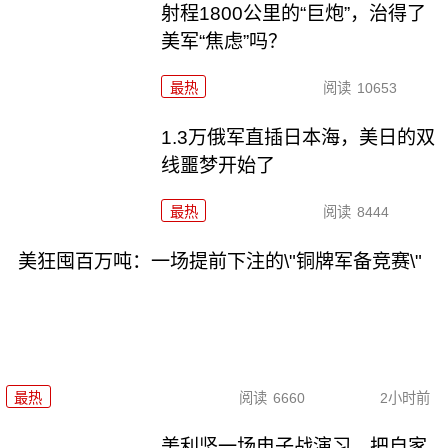
射程1800公里的“巨炮”，治得了
美军“焦虑”吗？
最热
阅读
10653
1.3万俄军直插日本海，美日的双
线噩梦开始了
最热
阅读
8444
美狂囤百万吨：一场提前下注的\"铜牌军备竞赛\"
最热
阅读
6660
2小时前
美利坚一场电子战演习，把自家