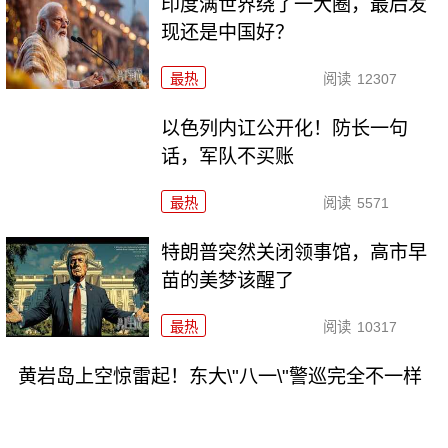
印度满世界绕了一大圈，最后发
现还是中国好？
最热
阅读
12307
以色列内讧公开化！防长一句
话，军队不买账
最热
阅读
5571
特朗普突然关闭领事馆，高市早
苗的美梦该醒了
最热
阅读
10317
黄岩岛上空惊雷起！东大\"八一\"警巡完全不一样