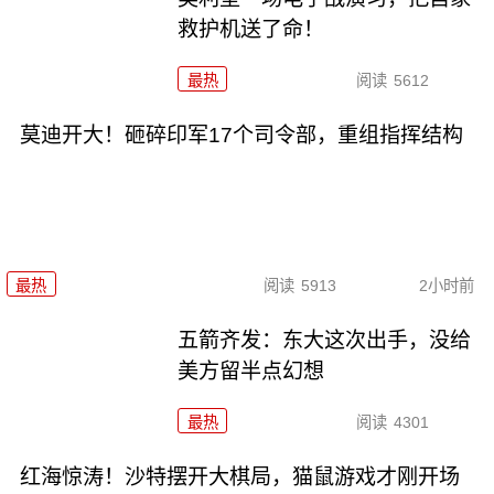
救护机送了命！
最热
阅读
5612
莫迪开大！砸碎印军17个司令部，重组指挥结构
最热
阅读
5913
2小时前
五箭齐发：东大这次出手，没给
美方留半点幻想
最热
阅读
4301
红海惊涛！沙特摆开大棋局，猫鼠游戏才刚开场