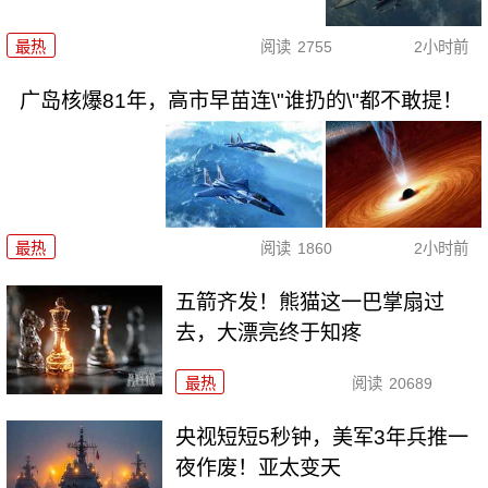
最热
阅读
2755
2小时前
广岛核爆81年，高市早苗连\"谁扔的\"都不敢提！
最热
阅读
1860
2小时前
五箭齐发！熊猫这一巴掌扇过
去，大漂亮终于知疼
最热
阅读
20689
央视短短5秒钟，美军3年兵推一
夜作废！亚太变天