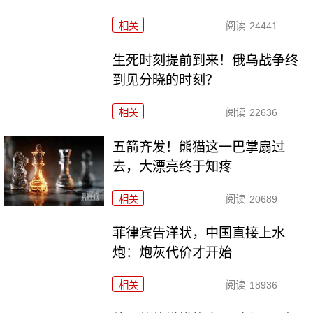
相关
阅读
24441
生死时刻提前到来！俄乌战争终
到见分晓的时刻？
相关
阅读
22636
五箭齐发！熊猫这一巴掌扇过
去，大漂亮终于知疼
相关
阅读
20689
菲律宾告洋状，中国直接上水
炮：炮灰代价才开始
相关
阅读
18936