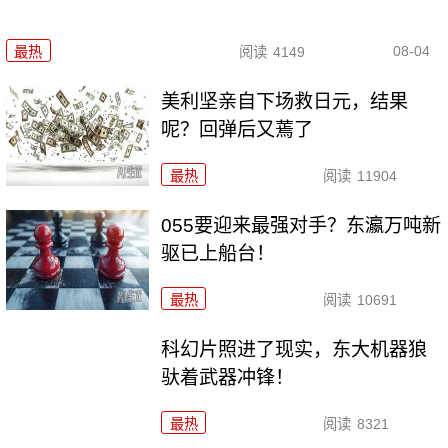
08-04
最热
阅读
4149
美利坚亲自下场救日元，结果
呢？回弹后又蔫了
最热
阅读
11904
055要迎来最强对手？东瀛万吨新
驱已上船台！
最热
阅读
10691
科幻片照进了现实，东大机器狼
驮着武器冲锋！
最热
阅读
8321