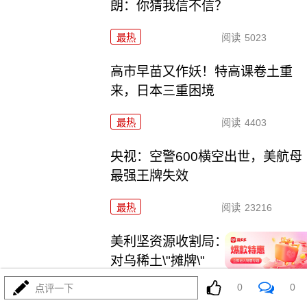
朗：你猜我信不信？
最热
阅读
5023
高市早苗又作妖！特高课卷土重
来，日本三重困境
最热
阅读
4403
央视：空警600横空出世，美航母
最强王牌失效
最热
阅读
23216
美利坚资源收割局：特朗普为何
对乌稀土\"摊牌\"
0
0
点评一下
最热
阅读
10374