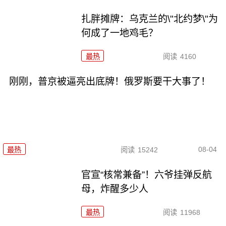
扎胖摊牌：乌克兰的\"北约梦\"为
何成了一地鸡毛？
最热
阅读
4160
刚刚，普京被逼亮出底牌！俄罗斯要干大事了！
08-04
最热
阅读
15242
官宣“核常兼备”！六爷挂弹反航
母，炸醒多少人
最热
阅读
11968