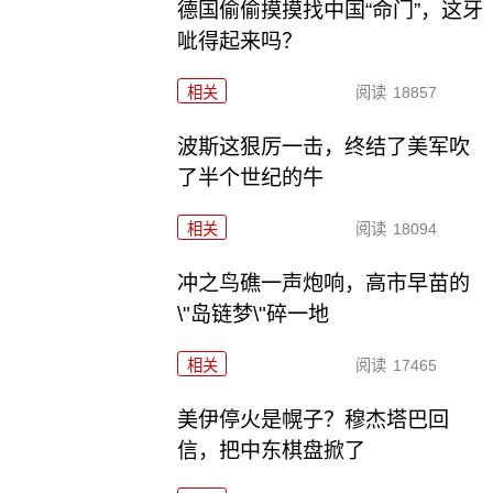
德国偷偷摸摸找中国“命门”，这牙
呲得起来吗？
相关
阅读
18857
波斯这狠厉一击，终结了美军吹
了半个世纪的牛
相关
阅读
18094
冲之鸟礁一声炮响，高市早苗的
\"岛链梦\"碎一地
相关
阅读
17465
美伊停火是幌子？穆杰塔巴回
信，把中东棋盘掀了