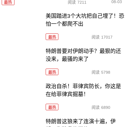
08-03
最热
阅读
7211
美国踏进3个大坑把自己埋了！恐
怕一个都爬不出
最热
阅读
17017
特朗普要对伊朗动手？最狠的还
没来，最骚的来了
最热
阅读
5798
政治自杀！菲律宾防长，你这是
在给菲律宾掘墓！
最热
阅读
6890
特朗普这狼来了连演十遍，伊