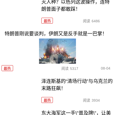
灭人种？以色列这波操作，连特
朗普面子都敢踩！
最热
阅读
6486
特朗普刚说要谈判，伊朗又是反手就是一巴掌！
08-04
最热
阅读
5317
泽连斯基的“清场行动”与乌克兰的
末路狂飙！
最热
阅读
3934
东大海军这一手\"普及牌\"，让美