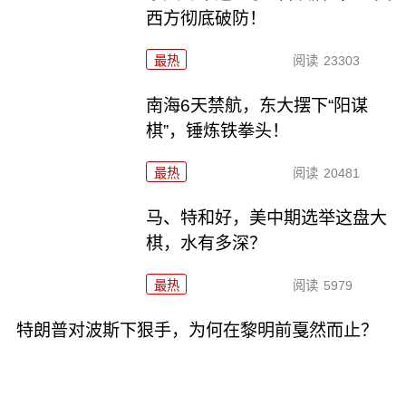
西方彻底破防！
最热
阅读
23303
南海6天禁航，东大摆下“阳谋
棋”，锤炼铁拳头！
最热
阅读
20481
马、特和好，美中期选举这盘大
棋，水有多深？
最热
阅读
5979
特朗普对波斯下狠手，为何在黎明前戛然而止？