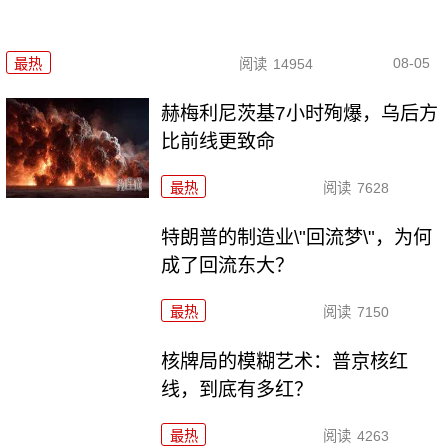
08-05
最热
阅读
14954
赫梅利尼茨基7小时殉爆，乌后方
比前线更致命
最热
阅读
7628
特朗普的制造业\"回流梦\"，为何
成了回流东大？
最热
阅读
7150
核牌局的模糊艺术：普京核红
线，到底有多红？
最热
阅读
4263