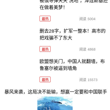
被俄导弹天天“洗地”，泽连斯基还
在做着美梦！
最热
阅读
5004
删去28字，扩军一整本！高市的
把戏骗不了东大
最热
阅读
4868
欧盟想关门，中国人就翻墙，布
鲁塞尔被逼到墙角
最热
阅读
15573
暴风来袭，这局决不能输，想赢一定要和中国联手