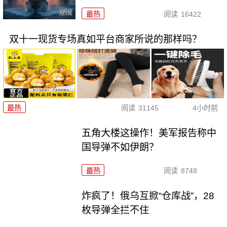
最热
阅读
16422
双十一现货专场真如平台商家所说的那样吗？
最热
阅读
31145
4小时前
五角大楼这操作！美军报告称中
国导弹不如伊朗？
最热
阅读
8748
炸疯了！俄乌互掀“仓库战”，28
枚导弹全拦不住