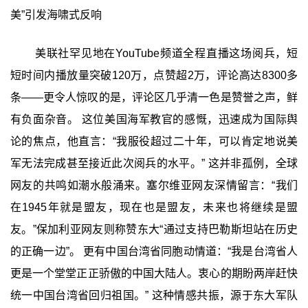
美”引发海啸式反响
美联社罕见地在YouTube频道全程直播这场阅兵，短
短时间内播放量突破120万，点赞超2万，评论高达8300多
条——更令人惊叹的是，评论区几乎清一色是赞誉之声，鲜
有负面杂音。 这位美国海军教官的感慨，迅速成为国际舆
论的焦点，他直言：“我服役超过二十年，可以肯定地说美
军无法完成甚至接近此次阅兵的水平。” 这并非孤例，全球
网友的共鸣如潮水般涌来。塞尔维亚网友深情留言：“我们
在1945年就是盟友，现在也是盟友，未来也将继续是盟
友。”保加利亚网友则称赞东大“通过支持巴勒斯坦站在历史
的正确一边”。 更有中国台湾省同胞动情道：“我是台湾省人
更是一个堂堂正正骄傲的中国大陆人。衷心的期盼两岸赶快
统一中国台湾省回归祖国。” 这种情感共振，源于东大军队