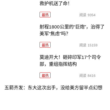
救护机送了命！
最热
阅读
9354
射程1800公里的“巨炮”，治得了
美军“焦虑”吗？
最热
阅读
15159
莫迪开大！砸碎印军17个司令
部，重组指挥结构
最热
阅读
8416
五箭齐发：东大这次出手，没给美方留半点幻想