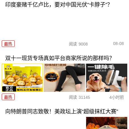
印度豪赌千亿卢比，要对中国光伏“卡脖子”？
08-08
最热
阅读
9008
双十一现货专场真如平台商家所说的那样吗？
最热
阅读
31145
4小时前
向特朗普同志致敬！美政坛上演“超级抹红大赛”