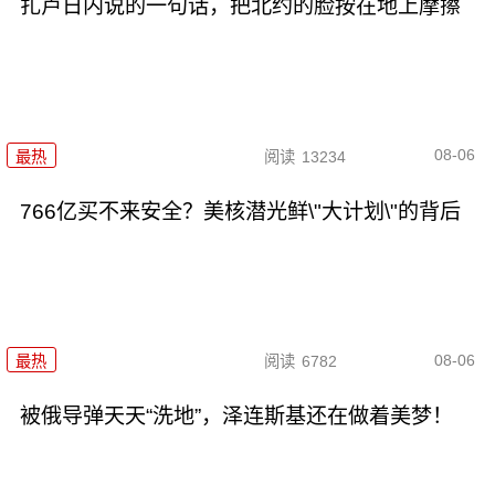
扎卢日内说的一句话，把北约的脸按在地上摩擦
08-06
最热
阅读
13234
766亿买不来安全？美核潜光鲜\"大计划\"的背后
08-06
最热
阅读
6782
被俄导弹天天“洗地”，泽连斯基还在做着美梦！