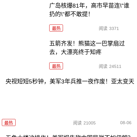
广岛核爆81年，高市早苗连\"谁
扔的\"都不敢提！
最热
阅读
3371
五箭齐发！熊猫这一巴掌扇过
去，大漂亮终于知疼
最热
阅读
24511
央视短短5秒钟，美军3年兵推一夜作废！亚太变天
08-06
最热
阅读
21005