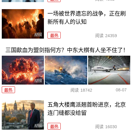
一场被世界遗忘的战争，正在刷
新所有人的认知
最热
阅读
24359
三国歃血为盟剑指何方？中东大棋有人坐不住了！
08-07
最热
阅读
18742
五角大楼鹰派翘首盼进京，北京
连门缝都没给留
最热
阅读
16030