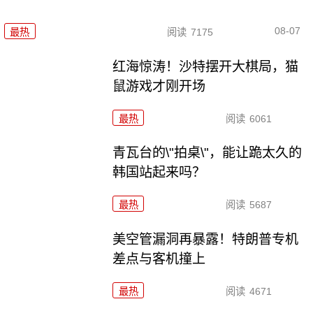
08-07
最热
阅读
7175
红海惊涛！沙特摆开大棋局，猫
鼠游戏才刚开场
最热
阅读
6061
青瓦台的\"拍桌\"，能让跪太久的
韩国站起来吗？
最热
阅读
5687
美空管漏洞再暴露！特朗普专机
差点与客机撞上
最热
阅读
4671