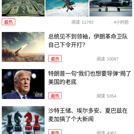
最热
阅读
11782
4小时前
总统见不到领袖，伊朗革命卫队
自己下令开打？
最热
阅读
10087
特朗普一句“我们也想要导弹”揭了
美国的老底
最热
阅读
5354
沙特王储、埃尔多安、夏巴兹在
麦加搞了个大新闻
最热
阅读
4362