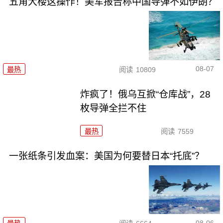
五角大楼这操作！美军报告称中国导弹不如伊朗？
08-07
最热
阅读
10809
炸疯了！俄乌互掀“仓库战”，28
枚导弹全拦不住
最热
阅读
7559
一张纸条引发血案：美国为何要替日本“托底”？
08-06