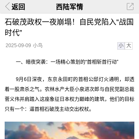
返回
西陆军情
石破茂政权一夜崩塌！自民党陷入“战国
时代”
小
大
2025-09-09
小鸟
一、暗夜突袭：一场精心策划的“首相斩首行动”
9月6日深夜，东京永田町的首相公邸灯火通明，却透
着一股肃杀之气。农林水产大臣小泉进次郎与自民党副总裁
菅义伟并肩踏入这座象征日本权力巅峰的建筑，他们的目标
只有一个：逼首相石破茂主动交出权杖。