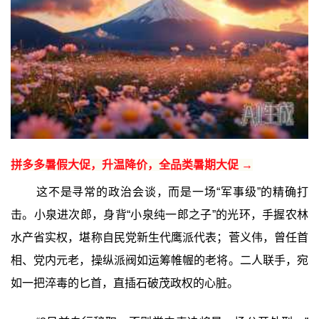
拼多多暑假大促，升温降价，全品类暑期大促 →
这不是寻常的政治会谈，而是一场“军事级”的精确打
击。小泉进次郎，身背“小泉纯一郎之子”的光环，手握农林
水产省实权，堪称自民党新生代鹰派代表；菅义伟，曾任首
相、党内元老，操纵派阀如运筹帷幄的老将。二人联手，宛
如一把淬毒的匕首，直插石破茂政权的心脏。