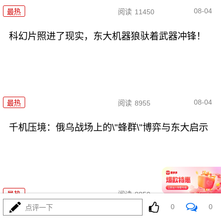
08-04
最热
阅读
11450
科幻片照进了现实，东大机器狼驮着武器冲锋！
08-04
最热
阅读
8955
千机压境：俄乌战场上的\"蜂群\"博弈与东大启示
08-04
最热
阅读
8850
0
0
点评一下
波斯要给中东\"物理断网\"，特朗