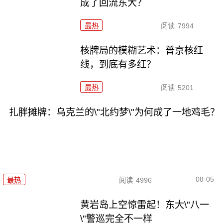
成了回流东大？
最热
阅读
7994
核牌局的模糊艺术：普京核红
线，到底有多红？
最热
阅读
5201
扎胖摊牌：乌克兰的\"北约梦\"为何成了一地鸡毛？
08-05
最热
阅读
4996
黄岩岛上空惊雷起！东大\"八一
\"警巡完全不一样