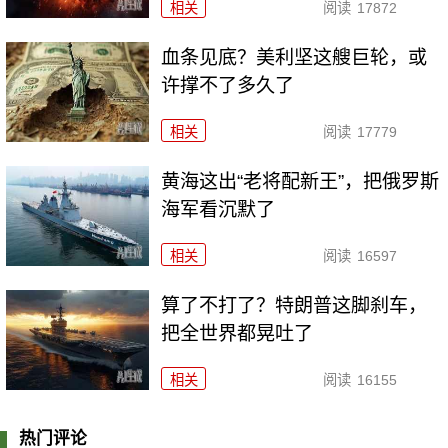
相关
阅读
17872
血条见底？美利坚这艘巨轮，或
许撑不了多久了
相关
阅读
17779
黄海这出“老将配新王”，把俄罗斯
海军看沉默了
相关
阅读
16597
算了不打了？特朗普这脚刹车，
把全世界都晃吐了
相关
阅读
16155
热门评论