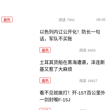
08-05
最热
阅读
7991
以色列内讧公开化！防长一句
话，军队不买账
最热
阅读
6450
土耳其货船在黑海遭袭，泽连斯
基又惹了大麻烦
最热
阅读
16627
看不见就挨打！歼-15T百公里外
一剑封喉F-15J