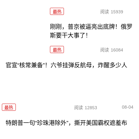
最热
阅读
15939
刚刚，普京被逼亮出底牌！俄罗
斯要干大事了！
最热
阅读
16084
官宣“核常兼备”！六爷挂弹反航母，炸醒多少人
08-04
最热
阅读
12853
特朗普一句“珍珠港除外”，撕开美国霸权遮羞布