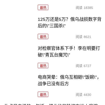
最热
阅读
18385
125万还是5万？俄乌战损数字背
后的\"三国杀\"
最热
阅读
8621
对检察官体系下手！李在明要打
破\"青瓦台魔咒\"
最热
阅读
6727
电商哭晕：俄乌互相砸\"饭碗\"，
战争已没有后方
最热
阅读
4430