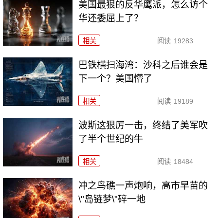
美国最狠的反华鹰派，怎么访个
华还委屈上了？
相关
阅读
19283
巴铁横扫海湾：沙科之后谁会是
下一个？美国懵了
相关
阅读
19189
波斯这狠厉一击，终结了美军吹
了半个世纪的牛
相关
阅读
18484
冲之鸟礁一声炮响，高市早苗的
\"岛链梦\"碎一地