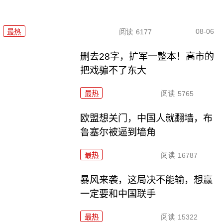
08-06
最热
阅读
6177
删去28字，扩军一整本！高市的
把戏骗不了东大
最热
阅读
5765
欧盟想关门，中国人就翻墙，布
鲁塞尔被逼到墙角
最热
阅读
16787
暴风来袭，这局决不能输，想赢
一定要和中国联手
最热
阅读
15322