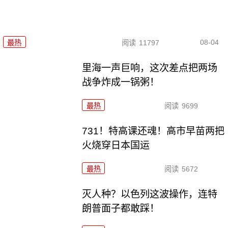
08-04
最热
阅读
11797
里海一声巨响，这次差点把两场
战争炸成一锅粥！
最热
阅读
9699
731！特高课还魂！高市早苗两把
火烧穿日本国运
最热
阅读
5672
灭人种？以色列这波操作，连特
朗普面子都敢踩！