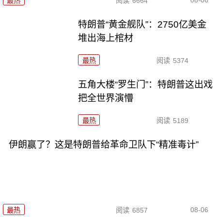
最热
阅读
6664
特朗普“黄金舰队”：2750亿美金
堆出海上棺材
最热
阅读
5374
五角大楼“罗生门”：特朗普这出戏
把全世界演懵
最热
阅读
5189
伊朗赢了？这是特朗普给革命卫队下“精准毒计”
08-06
最热
阅读
6857