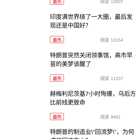
最热
阅读
13507
印度满世界绕了一大圈，最后发
现还是中国好？
最热
阅读
13154
特朗普突然关闭领事馆，高市早
苗的美梦该醒了
最热
阅读
11237
赫梅利尼茨基7小时殉爆，乌后方
比前线更致命
最热
阅读
8461
特朗普的制造业\"回流梦\"，为何