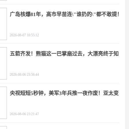
广岛核爆81年，高市早苗连\"谁扔的\"都不敢提！
2026-08-07 10:55:12
五箭齐发！熊猫这一巴掌扇过去，大漂亮终于知
疼
2026-08-06 23:56:44
央视短短5秒钟，美军3年兵推一夜作废！亚太变
天
2026-08-06 23:21:47