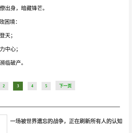
僚出身，暗藏锋芒。
执政困境：
登天；
力中心；
濒临破产。
2
3
4
5
下一页
一场被世界遗忘的战争，正在刷新所有人的认知