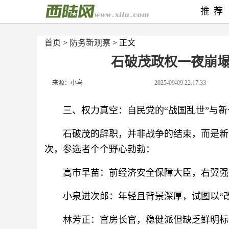
推荐
首页
>
防务新观察
> 正文
石破茂政权一夜崩塌
来源：小鸟
2025-09-09 22:17:33
三、权力真空：自民党的“战国乱世”与
石破茂的辞职，并非战争的结束，而是新
次，参选者个个野心勃勃：
高市早苗：前经济安全保障大臣，右翼强
小泉进次郎：年轻且背景深厚，试图以“
林芳正：官房长官，稳健派但缺乏鲜明标