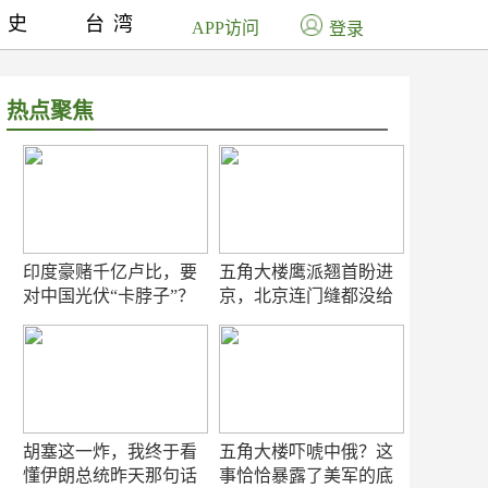
历史
台湾
APP访问
登录
热点聚焦
印度豪赌千亿卢比，要
五角大楼鹰派翘首盼进
对中国光伏“卡脖子”？
京，北京连门缝都没给
留
胡塞这一炸，我终于看
五角大楼吓唬中俄？这
懂伊朗总统昨天那句话
事恰恰暴露了美军的底