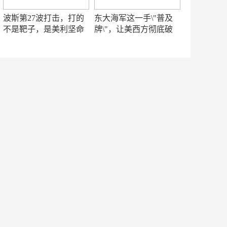
波斯第27波打击，打的
东大海军这一手\"普及
不是靶子，是美利坚命
牌\"，让美西方彻底破
门
防！