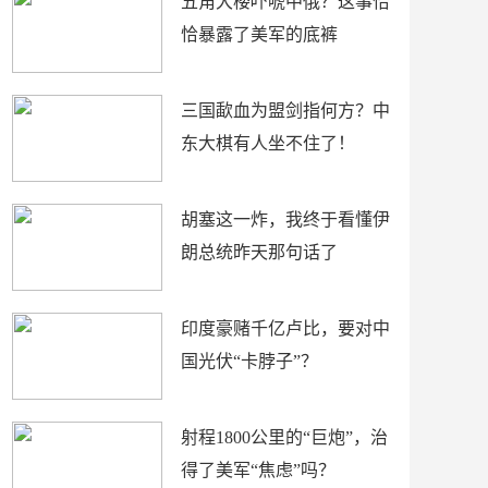
五角大楼吓唬中俄？这事恰
恰暴露了美军的底裤
三国歃血为盟剑指何方？中
东大棋有人坐不住了！
胡塞这一炸，我终于看懂伊
朗总统昨天那句话了
印度豪赌千亿卢比，要对中
国光伏“卡脖子”？
射程1800公里的“巨炮”，治
得了美军“焦虑”吗？