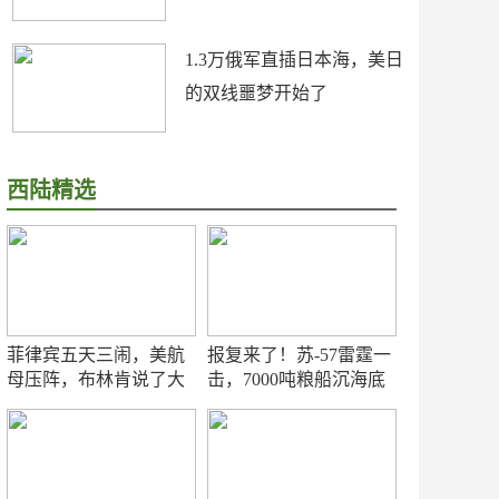
1.3万俄军直插日本海，美日
的双线噩梦开始了
西陆精选
菲律宾五天三闹，美航
报复来了！苏-57雷霆一
母压阵，布林肯说了大
击，7000吨粮船沉海底
实话