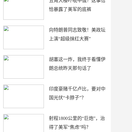
五角大楼吓唬中俄？这事恰
恰暴露了美军的底裤
向特朗普同志致敬！美政坛
上演“超级抹红大赛”
胡塞这一炸，我终于看懂伊
朗总统昨天那句话了
印度豪赌千亿卢比，要对中
国光伏“卡脖子”？
射程1800公里的“巨炮”，治
得了美军“焦虑”吗？