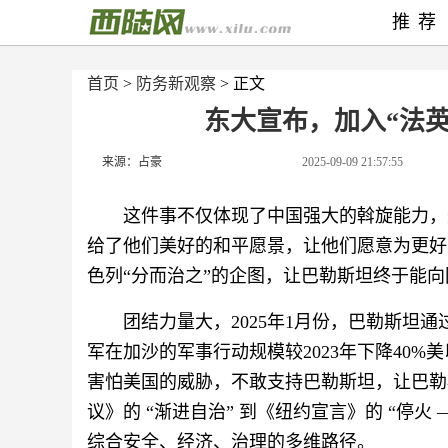
推荐
首页
>
防务新观察
> 正文
东大宣布，加入“法
来源：占豪
2025-09-09 21:57:55
这件事不仅体现了中国强大的斡旋能力，
给了他们美好的和平愿景，让他们愿意为更好
色列“分而治之”的企图，让巴勒斯坦终于能
团结力量大，2025年1月份，巴勒斯坦通
军在加沙的军事行动规模较2023年下降40
害怕美国的威胁，不敢支持巴勒斯坦，让巴勒
议》的 “渐进自治” 到《纽约宣言》的 “停火
综合安全、经济、治理的多维路径。