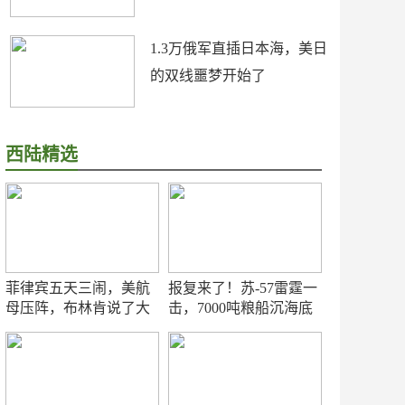
1.3万俄军直插日本海，美日
的双线噩梦开始了
西陆精选
菲律宾五天三闹，美航
报复来了！苏-57雷霆一
母压阵，布林肯说了大
击，7000吨粮船沉海底
实话