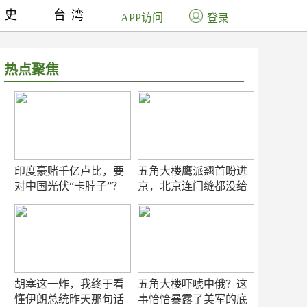
历史
台湾
APP访问
登录
热点聚焦
印度豪赌千亿卢比，要
五角大楼鹰派翘首盼进
对中国光伏“卡脖子”？
京，北京连门缝都没给
留
胡塞这一炸，我终于看
五角大楼吓唬中俄？这
懂伊朗总统昨天那句话
事恰恰暴露了美军的底