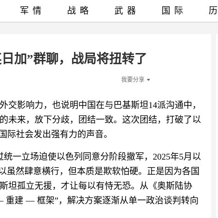
军情
战略
武器
国际
英日加”群聊，战局将扭转了
我要分享
外交影响力，也说明中国在与巴基斯坦14派沟通中，
的未来，放下分歧，团结一致。这次团结，打破了以
向国际社会发出强有力的声音。
过统一立场迫使以色列同意分阶段撤军，2025年5月以
%美以虽然肆意横行，但本质是欺软怕硬。正是因为各国
斯坦孤立无援，才让每以有恃无恐。从《奥斯陆协
 — 重建 — 框架”，解决方案逐渐从单一政治谈判转向