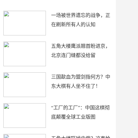
了
裤
一场被世界遗忘的战争，正
在刷新所有人的认知
五角大楼鹰派翘首盼进京，
北京连门缝都没给留
三国歃血为盟剑指何方？中
东大棋有人坐不住了！
“工厂的工厂”：中国这棋彻
底颠覆全球工业版图