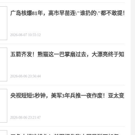
广岛核爆81年，高市早苗连\"谁扔的\"都不敢提！
2026-08-07 10:55:12
五箭齐发！熊猫这一巴掌扇过去，大漂亮终于知
疼
2026-08-06 23:56:44
央视短短5秒钟，美军3年兵推一夜作废！亚太变
天
2026-08-06 23:21:47