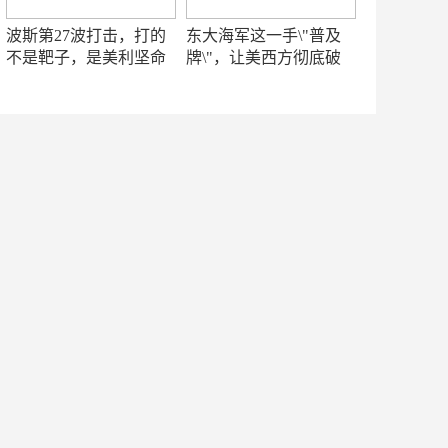
波斯第27波打击，打的
东大海军这一手\"普及
不是靶子，是美利坚命
牌\"，让美西方彻底破
门
防！