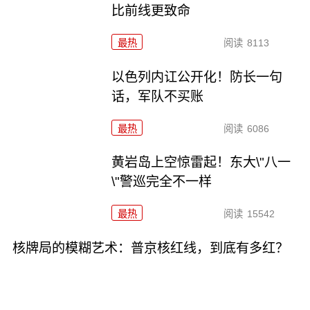
比前线更致命
最热
阅读
8113
以色列内讧公开化！防长一句
话，军队不买账
最热
阅读
6086
黄岩岛上空惊雷起！东大\"八一
\"警巡完全不一样
最热
阅读
15542
核牌局的模糊艺术：普京核红线，到底有多红？