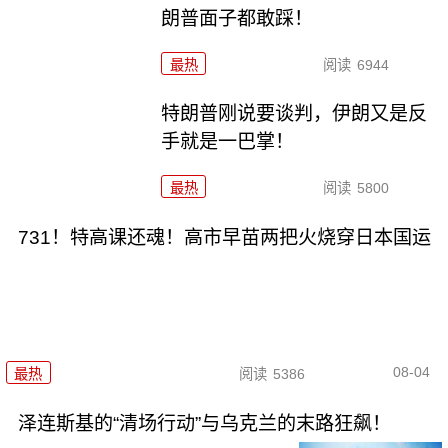
朗普面子都敢踩！
最热
阅读
6944
特朗普刚说要谈判，伊朗又是反
手就是一巴掌！
最热
阅读
5800
731！特高课还魂！高市早苗两把火烧穿日本国运
08-04
最热
阅读
5386
泽连斯基的“清场行动”与乌克兰的末路狂飙！