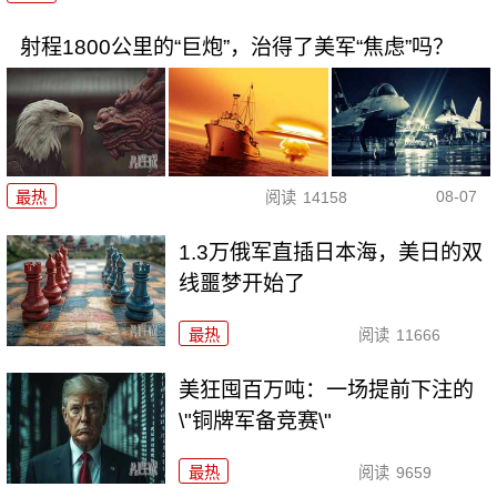
射程1800公里的“巨炮”，治得了美军“焦虑”吗？
08-07
最热
阅读
14158
1.3万俄军直插日本海，美日的双
线噩梦开始了
最热
阅读
11666
美狂囤百万吨：一场提前下注的
\"铜牌军备竞赛\"
最热
阅读
9659