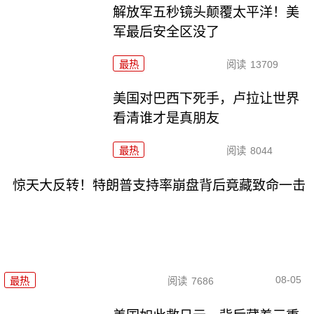
解放军五秒镜头颠覆太平洋！美
军最后安全区没了
最热
阅读
13709
美国对巴西下死手，卢拉让世界
看清谁才是真朋友
最热
阅读
8044
惊天大反转！特朗普支持率崩盘背后竟藏致命一击
08-05
最热
阅读
7686