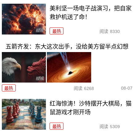
美利坚一场电子战演习，把自家
救护机送了命！
最热
阅读
8330
五箭齐发：东大这次出手，没给美方留半点幻想
08-07
最热
阅读
6268
红海惊涛！沙特摆开大棋局，猫
鼠游戏才刚开场
最热
阅读
5309