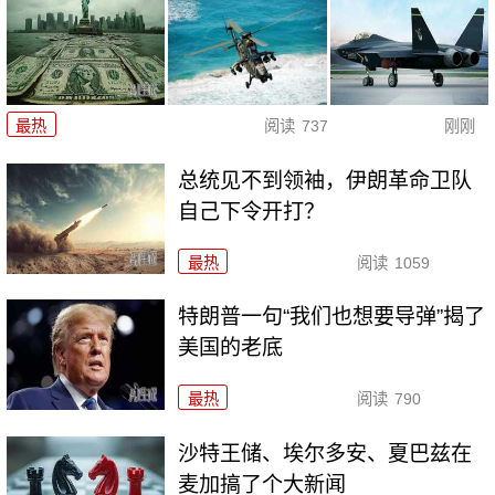
最热
阅读
737
刚刚
总统见不到领袖，伊朗革命卫队
自己下令开打？
最热
阅读
1059
特朗普一句“我们也想要导弹”揭了
美国的老底
最热
阅读
790
沙特王储、埃尔多安、夏巴兹在
麦加搞了个大新闻