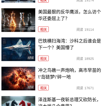
相关
阅读
19174
美国最狠的反华鹰派，怎么访个
华还委屈上了？
相关
阅读
19114
巴铁横扫海湾：沙科之后谁会是
下一个？美国懵了
相关
阅读
18925
冲之鸟礁一声炮响，高市早苗的
\"岛链梦\"碎一地
相关
阅读
17671
泽连斯基一夜斩总理又砍防长，