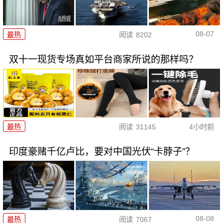
08-07
最热
阅读
8202
双十一现货专场真如平台商家所说的那样吗？
最热
阅读
31145
4小时前
印度豪赌千亿卢比，要对中国光伏“卡脖子”？
08-08
最热
阅读
7067