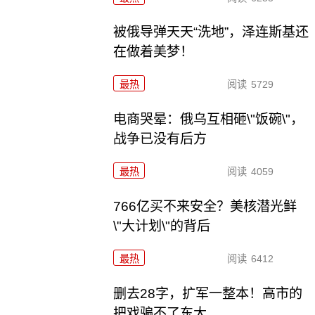
被俄导弹天天“洗地”，泽连斯基还
在做着美梦！
最热
阅读
5729
电商哭晕：俄乌互相砸\"饭碗\"，
战争已没有后方
最热
阅读
4059
766亿买不来安全？美核潜光鲜
\"大计划\"的背后
最热
阅读
6412
删去28字，扩军一整本！高市的
把戏骗不了东大