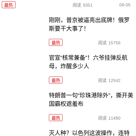
08-05
最热
阅读
9351
刚刚，普京被逼亮出底牌！俄罗
斯要干大事了！
最热
阅读
15756
官宣“核常兼备”！六爷挂弹反航
母，炸醒多少人
最热
阅读
12542
特朗普一句“珍珠港除外”，撕开美
国霸权遮羞布
最热
阅读
11480
灭人种？以色列这波操作，连特