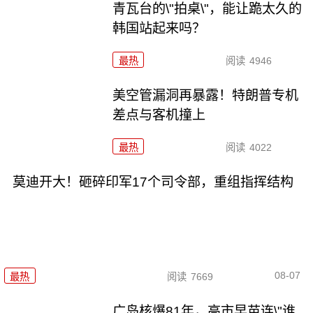
青瓦台的\"拍桌\"，能让跪太久的
韩国站起来吗？
最热
阅读
4946
美空管漏洞再暴露！特朗普专机
差点与客机撞上
最热
阅读
4022
莫迪开大！砸碎印军17个司令部，重组指挥结构
08-07
最热
阅读
7669
广岛核爆81年，高市早苗连\"谁