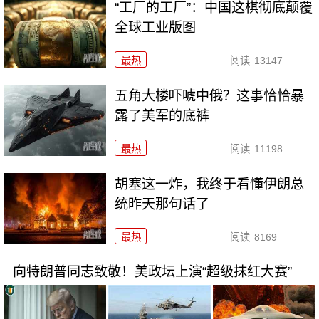
“工厂的工厂”：中国这棋彻底颠覆
全球工业版图
最热
阅读
13147
五角大楼吓唬中俄？这事恰恰暴
露了美军的底裤
最热
阅读
11198
胡塞这一炸，我终于看懂伊朗总
统昨天那句话了
最热
阅读
8169
向特朗普同志致敬！美政坛上演“超级抹红大赛”