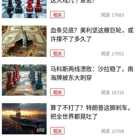
这大戏几个意思？
相关
阅读
17663
血条见底？美利坚这艘巨轮，或
许撑不了多久了
相关
阅读
17551
马科斯两线溃败：沙拉稳了，南
海牌被东大刺穿
相关
阅读
16715
算了不打了？特朗普这脚刹车，
把全世界都晃吐了
相关
阅读
15768