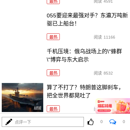
最热
阅读
4591
055要迎来最强对手？东瀛万吨新
驱已上船台！
最热
阅读
11166
千机压境：俄乌战场上的\"蜂群
\"博弈与东大启示
最热
阅读
8532
算了不打了？特朗普这脚刹车，
把全世界都晃吐了
最热
阅读
15768
0
0
点评一下
一张图让印度陷入死寂，五枚金