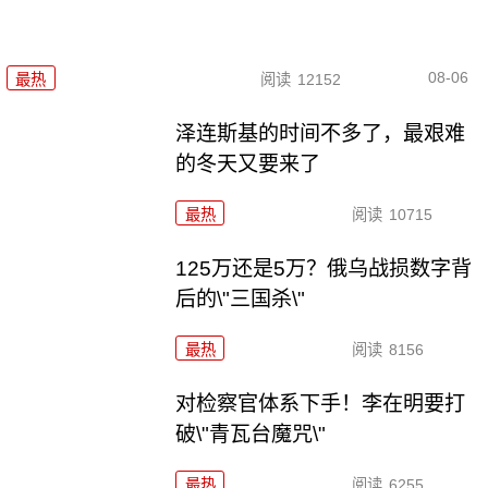
08-06
最热
阅读
12152
泽连斯基的时间不多了，最艰难
的冬天又要来了
最热
阅读
10715
125万还是5万？俄乌战损数字背
后的\"三国杀\"
最热
阅读
8156
对检察官体系下手！李在明要打
破\"青瓦台魔咒\"
最热
阅读
6255