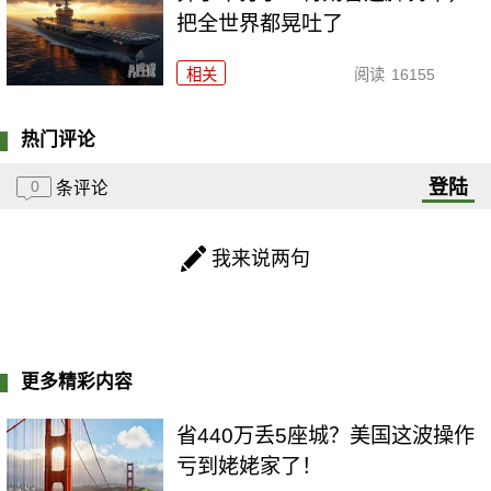
把全世界都晃吐了
相关
阅读
16155
热门评论
登陆
0
条评论
我来说两句
更多精彩内容
省440万丢5座城？美国这波操作
亏到姥姥家了！