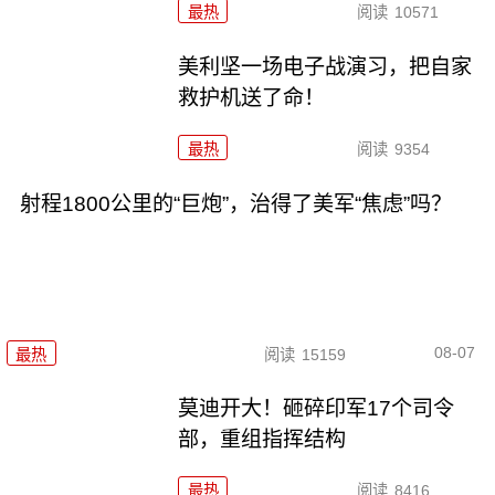
最热
阅读
10571
美利坚一场电子战演习，把自家
救护机送了命！
最热
阅读
9354
射程1800公里的“巨炮”，治得了美军“焦虑”吗？
08-07
最热
阅读
15159
莫迪开大！砸碎印军17个司令
部，重组指挥结构
最热
阅读
8416