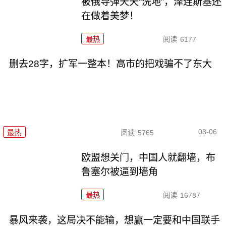
被俄导弹天天“洗地”，泽连斯基还
在做着美梦！
最热
阅读
6177
删去28字，扩军一整本！高市的把戏骗不了东大
08-06
最热
阅读
5765
欧盟想关门，中国人就翻墙，布
鲁塞尔被逼到墙角
最热
阅读
16787
暴风来袭，这局决不能输，想赢一定要和中国联手