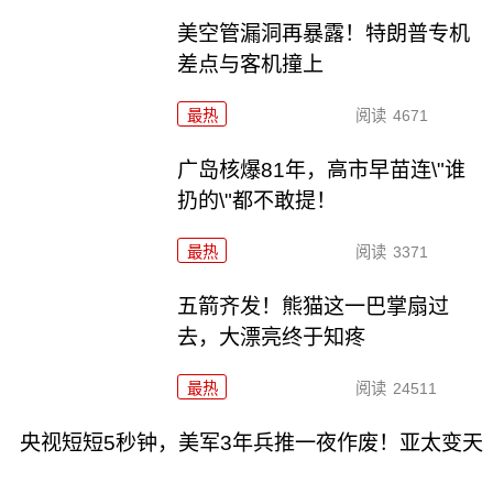
美空管漏洞再暴露！特朗普专机
差点与客机撞上
最热
阅读
4671
广岛核爆81年，高市早苗连\"谁
扔的\"都不敢提！
最热
阅读
3371
五箭齐发！熊猫这一巴掌扇过
去，大漂亮终于知疼
最热
阅读
24511
央视短短5秒钟，美军3年兵推一夜作废！亚太变天