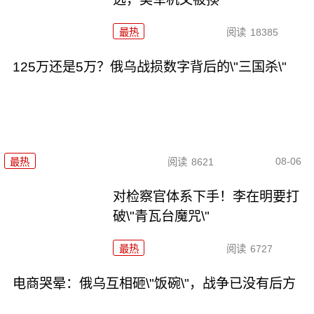
最热
阅读
18385
125万还是5万？俄乌战损数字背后的\"三国杀\"
08-06
最热
阅读
8621
对检察官体系下手！李在明要打
破\"青瓦台魔咒\"
最热
阅读
6727
电商哭晕：俄乌互相砸\"饭碗\"，战争已没有后方