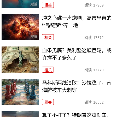
相关
阅读
17969
冲之鸟礁一声炮响，高市早苗的
\"岛链梦\"碎一地
相关
阅读
17872
血条见底？美利坚这艘巨轮，或
许撑不了多久了
相关
阅读
17779
马科斯两线溃败：沙拉稳了，南
海牌被东大刺穿
相关
阅读
16882
算了不打了？特朗普这脚刹车，