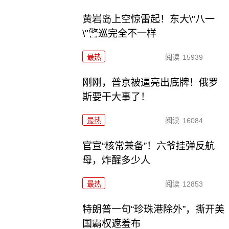
黄岩岛上空惊雷起！东大\"八一
\"警巡完全不一样
最热
阅读
15939
刚刚，普京被逼亮出底牌！俄罗
斯要干大事了！
最热
阅读
16084
官宣“核常兼备”！六爷挂弹反航
母，炸醒多少人
最热
阅读
12853
特朗普一句“珍珠港除外”，撕开美
国霸权遮羞布