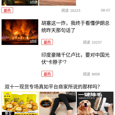
08-07
最热
阅读
16223
胡塞这一炸，我终于看懂伊朗总
统昨天那句话了
最热
阅读
10237
印度豪赌千亿卢比，要对中国光
伏“卡脖子”？
最热
阅读
9008
双十一现货专场真如平台商家所说的那样吗？