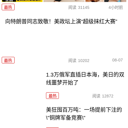
最热
阅读
31145
4小时前
向特朗普同志致敬！美政坛上演“超级抹红大赛”
08-07
最热
阅读
10202
1.3万俄军直插日本海，美日的双
线噩梦开始了
最热
阅读
12872
美狂囤百万吨：一场提前下注的
\"铜牌军备竞赛\"