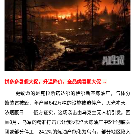
拼多多暑假大促，升温降价，全品类暑期大促 →
更致命的是克拉斯诺达尔的伊尔斯基炼油厂，气体分
馏装置被毁，年产量642万吨的设施被迫停产，火光冲天，
浓烟蔽日——俄方证实，这场袭击由乌克兰无人机引发。回
顾8月，乌军的精准打击已让俄罗斯7大炼油厂中5个彻底关
闭或部分停工，24.2%的炼油产能化为乌有，部分地区陷入