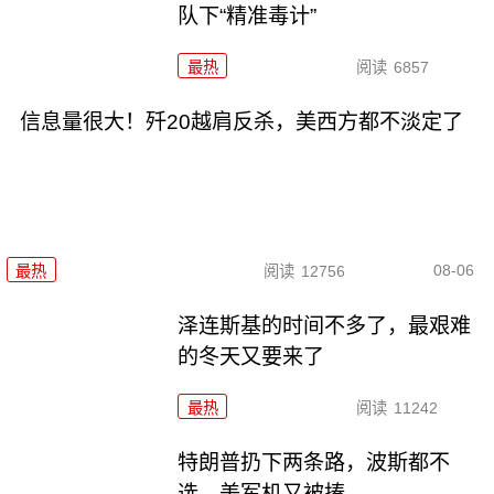
队下“精准毒计”
最热
阅读
6857
信息量很大！歼20越肩反杀，美西方都不淡定了
08-06
最热
阅读
12756
泽连斯基的时间不多了，最艰难
的冬天又要来了
最热
阅读
11242
特朗普扔下两条路，波斯都不
选，美军机又被揍