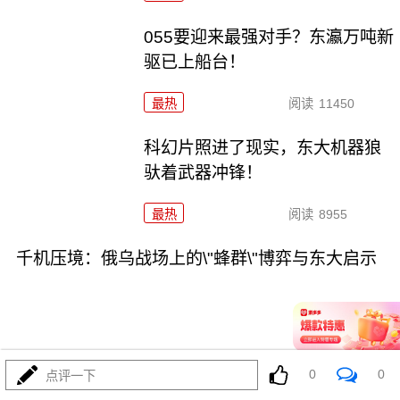
055要迎来最强对手？东瀛万吨新
驱已上船台！
最热
阅读
11450
科幻片照进了现实，东大机器狼
驮着武器冲锋！
最热
阅读
8955
千机压境：俄乌战场上的\"蜂群\"博弈与东大启示
0
0
点评一下
08-04
最热
阅读
8850