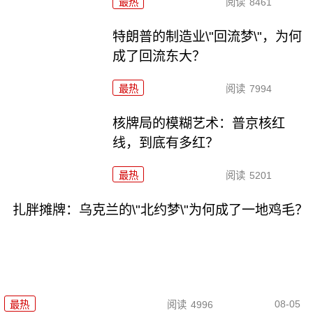
最热
阅读
8461
特朗普的制造业\"回流梦\"，为何
成了回流东大？
最热
阅读
7994
核牌局的模糊艺术：普京核红
线，到底有多红？
最热
阅读
5201
扎胖摊牌：乌克兰的\"北约梦\"为何成了一地鸡毛？
08-05
最热
阅读
4996