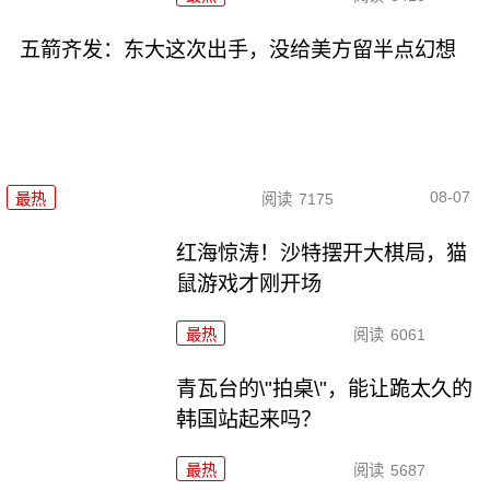
五箭齐发：东大这次出手，没给美方留半点幻想
08-07
最热
阅读
7175
红海惊涛！沙特摆开大棋局，猫
鼠游戏才刚开场
最热
阅读
6061
青瓦台的\"拍桌\"，能让跪太久的
韩国站起来吗？
最热
阅读
5687