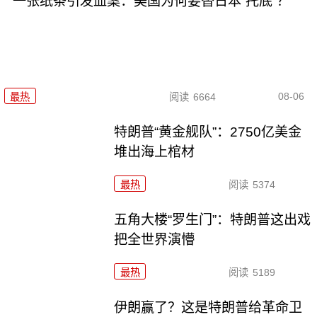
一张纸条引发血案：美国为何要替日本“托底”？
08-06
最热
阅读
6664
特朗普“黄金舰队”：2750亿美金
堆出海上棺材
最热
阅读
5374
五角大楼“罗生门”：特朗普这出戏
把全世界演懵
最热
阅读
5189
伊朗赢了？这是特朗普给革命卫