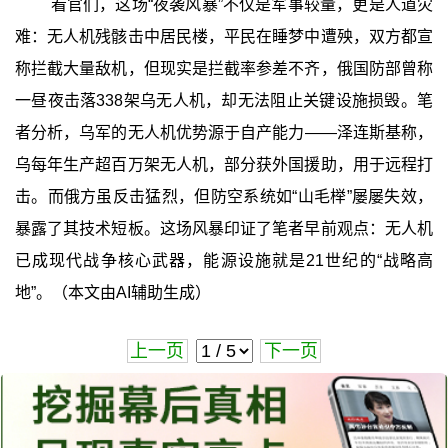
看官们，这场“夜袭风暴”不仅是军事较量，更是人道灾
难：无人机残骸击中居民楼，平民在睡梦中遭殃，双方都宣
称拦截大量敌机，但现实是拦截率参差不齐，俄国防部曾称
一昼夜击落338架乌无人机，却无法阻止关键设施损毁。笔
者分析，乌军的无人机优势源于自产能力——泽连斯基称，
乌每年生产超百万架无人机，部分获外国援助，用于远程打
击。而俄方虽反击猛烈，但防空系统如“山毛榉”屡屡失效，
暴露了其技术短板。这场风暴印证了笔者早前观点：无人机
已成现代战争核心武器，能源设施就是21世纪的“战略高
地”。（本文由AI辅助生成）
上一页
下一页