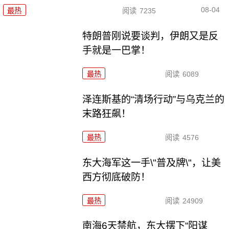
08-04
最热
阅读
7235
特朗普刚说要谈判，伊朗又是反
手就是一巴掌！
最热
阅读
6089
泽连斯基的“清场行动”与乌克兰的
末路狂飙！
最热
阅读
4576
东大海军这一手\"普及牌\"，让美
西方彻底破防！
最热
阅读
24909
南海6天禁航，东大摆下“阳谋