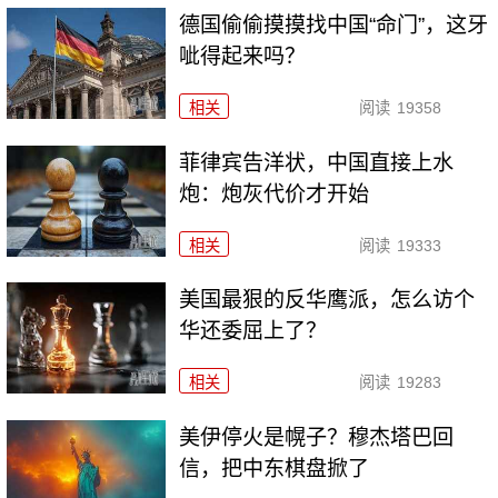
德国偷偷摸摸找中国“命门”，这牙
呲得起来吗？
相关
阅读
19358
菲律宾告洋状，中国直接上水
炮：炮灰代价才开始
相关
阅读
19333
美国最狠的反华鹰派，怎么访个
华还委屈上了？
相关
阅读
19283
美伊停火是幌子？穆杰塔巴回
信，把中东棋盘掀了