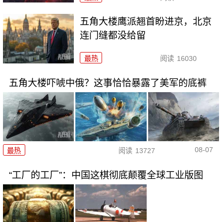
五角大楼鹰派翘首盼进京，北京
连门缝都没给留
最热
阅读
16030
五角大楼吓唬中俄？这事恰恰暴露了美军的底裤
08-07
最热
阅读
13727
“工厂的工厂”：中国这棋彻底颠覆全球工业版图