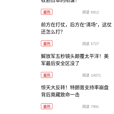
收割日本的阳谋！
最热
阅读
6912
前方在打仗，后方在“清场”，这仗
还怎么打？
最热
阅读
5727
解放军五秒镜头颠覆太平洋！美
军最后安全区没了
最热
阅读
14071
惊天大反转！特朗普支持率崩盘
背后竟藏致命一击
最热
阅读
7991