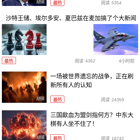
最热
阅读
5354
沙特王储、埃尔多安、夏巴兹在麦加搞了个大新闻
最热
阅读
4362
4小时前
一场被世界遗忘的战争，正在刷
新所有人的认知
最热
阅读
24359
三国歃血为盟剑指何方？中东大
棋有人坐不住了！
最热
阅读
18742