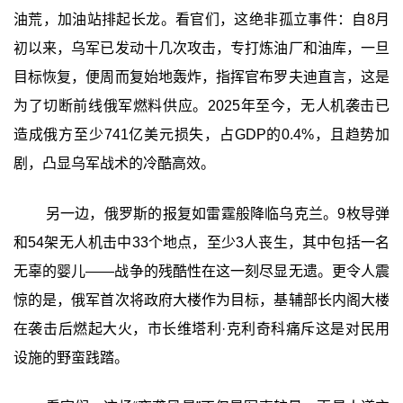
油荒，加油站排起长龙。看官们，这绝非孤立事件：自8月
初以来，乌军已发动十几次攻击，专打炼油厂和油库，一旦
目标恢复，便周而复始地轰炸，指挥官布罗夫迪直言，这是
为了切断前线俄军燃料供应。2025年至今，无人机袭击已
造成俄方至少741亿美元损失，占GDP的0.4%，且趋势加
剧，凸显乌军战术的冷酷高效。
另一边，俄罗斯的报复如雷霆般降临乌克兰。9枚导弹
和54架无人机击中33个地点，至少3人丧生，其中包括一名
无辜的婴儿——战争的残酷性在这一刻尽显无遗。更令人震
惊的是，俄军首次将政府大楼作为目标，基辅部长内阁大楼
在袭击后燃起大火，市长维塔利·克利奇科痛斥这是对民用
设施的野蛮践踏。