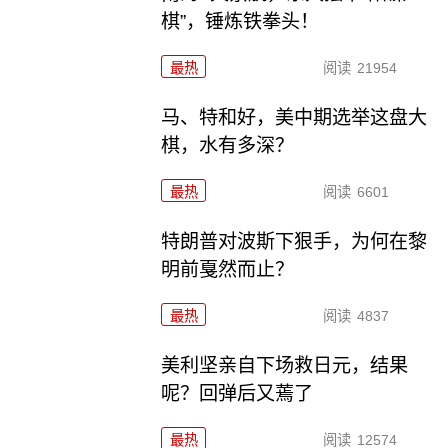
棋”，锤炼铁拳头！
最热
阅读
21954
马、特和好，美中期选举这盘大
棋，水有多深？
最热
阅读
6601
特朗普对波斯下狠手，为何在黎
明前戛然而止？
最热
阅读
4837
美利坚亲自下场救日元，结果
呢？回弹后又蔫了
最热
阅读
12574