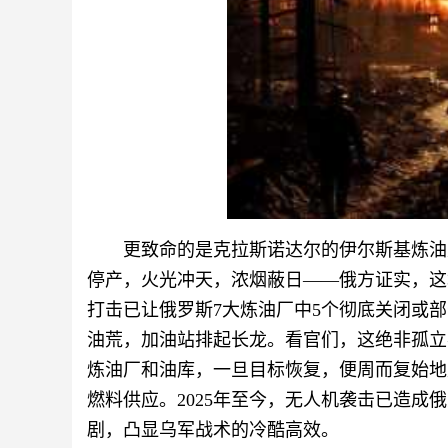
更致命的是克拉斯诺达尔的伊尔斯基炼油
停产，火光冲天，浓烟蔽日——俄方证实，这
打击已让俄罗斯7大炼油厂中5个彻底关闭或部
油荒，加油站排起长龙。看官们，这绝非孤立
炼油厂和油库，一旦目标恢复，便周而复始地
燃料供应。2025年至今，无人机袭击已造成俄方
剧，凸显乌军战术的冷酷高效。