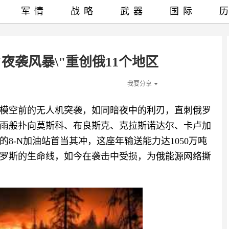
军情
战略
武器
国际
夜袭风暴\"重创俄11个地区
我要分享
场规模空前的无人机突袭，如同暗夜中的利刃，直刺俄罗
雨般扑向莫斯科、布良斯克、克拉斯诺达尔、卡卢加
8-N加油站首当其冲，这座年输送能力达1050万吨
罗斯的生命线，如今在袭击中受损，为俄能源网络撕