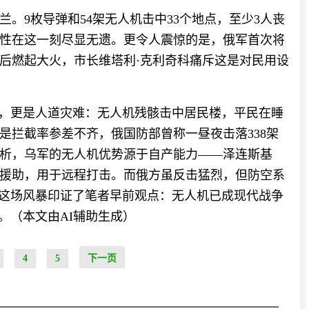
。9枚导弹和54架无人机击中33个地点，至少3人丧
性在这一刻尽显无遗。更令人震惊的是，俄军首次将
后燃起大火，市长维塔利·克利奇科痛斥这是对民用设
量，更是人道灾难：无人机残骸击中居民楼，平民在睡
是拦截率参差不齐，俄国防部曾称一昼夜击落338架
析，乌军的无人机优势源于自产能力——泽连斯基
援助，用于远程打击。而俄方虽反击猛烈，但防空系
。这场风暴印证了笔者早前观点：无人机已成现代战争
。（本文由AI辅助生成）
4
5
下一页