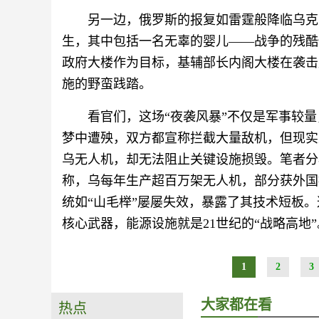
另一边，俄罗斯的报复如雷霆般降临乌克兰
生，其中包括一名无辜的婴儿——战争的残酷
政府大楼作为目标，基辅部长内阁大楼在袭击
施的野蛮践踏。
看官们，这场“夜袭风暴”不仅是军事较
梦中遭殃，双方都宣称拦截大量敌机，但现实
乌无人机，却无法阻止关键设施损毁。笔者分
称，乌每年生产超百万架无人机，部分获外国
统如“山毛榉”屡屡失效，暴露了其技术短板
核心武器，能源设施就是21世纪的“战略高地”
1
2
3
大家都在看
热点