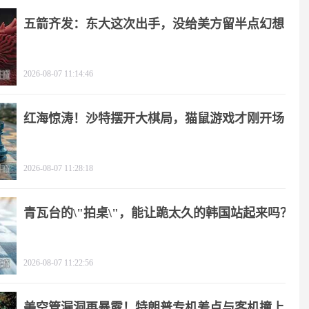
五箭齐发：东大这次出手，没给美方留半点幻想
2026-08-07 11:14:46
红海惊涛！沙特摆开大棋局，猫鼠游戏才刚开场
2026-08-07 11:28:18
青瓦台的\"拍桌\"，能让跪太久的韩国站起来吗？
2026-08-07 11:22:56
美空管漏洞再暴露！特朗普专机差点与客机撞上