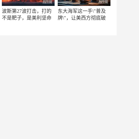
波斯第27波打击，打的
东大海军这一手\"普及
不是靶子，是美利坚命
牌\"，让美西方彻底破
门
防！