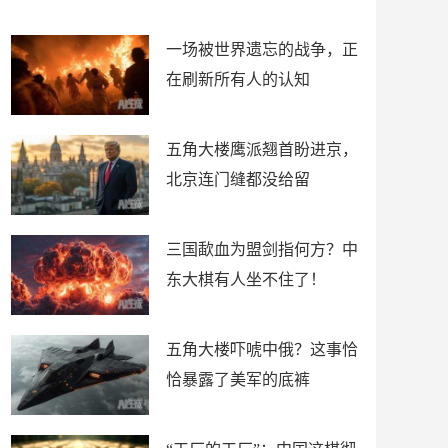
了
裤
一场被世界遗忘的战争，正
在刷新所有人的认知
五角大楼鹰派翘首盼进京，
北京连门缝都没给留
三国歃血为盟剑指何方？中
东大棋有人坐不住了！
五角大楼吓唬中俄？这事恰
恰暴露了美军的底裤