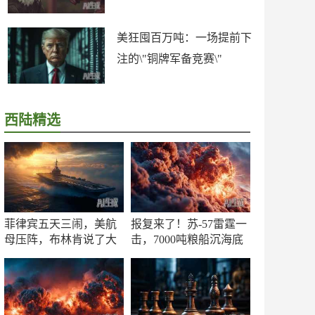
美狂囤百万吨：一场提前下
注的\"铜牌军备竞赛\"
西陆精选
菲律宾五天三闹，美航
报复来了！苏-57雷霆一
母压阵，布林肯说了大
击，7000吨粮船沉海底
实话