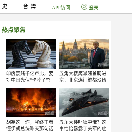
历史
台湾
APP访问
登录
热点聚焦
印度豪赌千亿卢比，要
五角大楼鹰派翘首盼进
对中国光伏“卡脖子”？
京，北京连门缝都没给
留
胡塞这一炸，我终于看
五角大楼吓唬中俄？这
懂伊朗总统昨天那句话
事恰恰暴露了美军的底