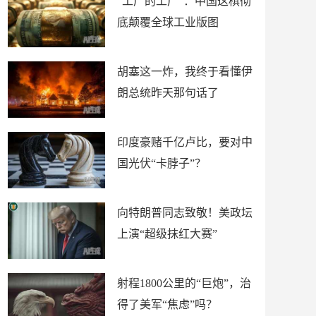
“工厂的工厂”：中国这棋彻
底颠覆全球工业版图
胡塞这一炸，我终于看懂伊
朗总统昨天那句话了
印度豪赌千亿卢比，要对中
国光伏“卡脖子”？
向特朗普同志致敬！美政坛
上演“超级抹红大赛”
射程1800公里的“巨炮”，治
得了美军“焦虑”吗？