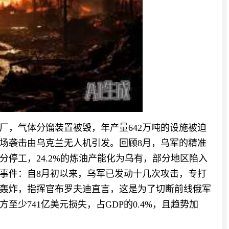
厂，气体分馏装置被毁，年产量642万吨的设施被迫
场袭击由乌克兰无人机引发。回顾8月，乌军的精准
分停工，24.2%的炼油产能化为乌有，部分地区陷入
事件：自8月初以来，乌军已发动十几次攻击，专打
轰炸，指挥官布罗夫迪直言，这是为了切断前线俄军
至少741亿美元损失，占GDP的0.4%，且趋势加