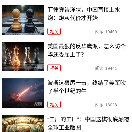
菲律宾告洋状，中国直接上水
炮：炮灰代价才开始
相关
阅读
19460
美国最狠的反华鹰派，怎么访个
华还委屈上了？
相关
阅读
19441
波斯这狠厉一击，终结了美军吹
了半个世纪的牛
相关
阅读
18628
“工厂的工厂”：中国这棋彻底颠覆
全球工业版图