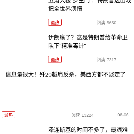
五角大楼“罗生门”：特朗普这出戏
把全世界演懵
最热
阅读
5650
伊朗赢了？这是特朗普给革命卫
队下“精准毒计”
最热
阅读
7317
信息量很大！歼20越肩反杀，美西方都不淡定了
08-06
最热
阅读
13224
泽连斯基的时间不多了，最艰难