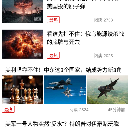
美国投的原子弹
最热
阅读
2733
看谁先扛不住：俄乌能源绞杀战
的底牌与死穴
最热
阅读
2025
美利坚靠不住！中东这3个国家，结成势力新3角
最热
阅读
2324
45分钟前
美军一号人物突然“反水”？特朗普对伊豪赌玩脱