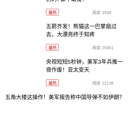
最热
阅读
3938
五箭齐发！熊猫这一巴掌扇过
去，大漂亮终于知疼
最热
阅读
25561
央视短短5秒钟，美军3年兵推一
夜作废！亚太变天
最热
阅读
22138
五角大楼这操作！美军报告称中国导弹不如伊朗？