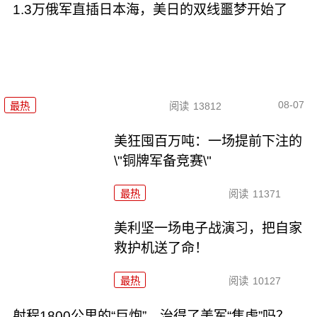
1.3万俄军直插日本海，美日的双线噩梦开始了
08-07
最热
阅读
13812
美狂囤百万吨：一场提前下注的
\"铜牌军备竞赛\"
最热
阅读
11371
美利坚一场电子战演习，把自家
救护机送了命！
最热
阅读
10127
射程1800公里的“巨炮”，治得了美军“焦虑”吗？