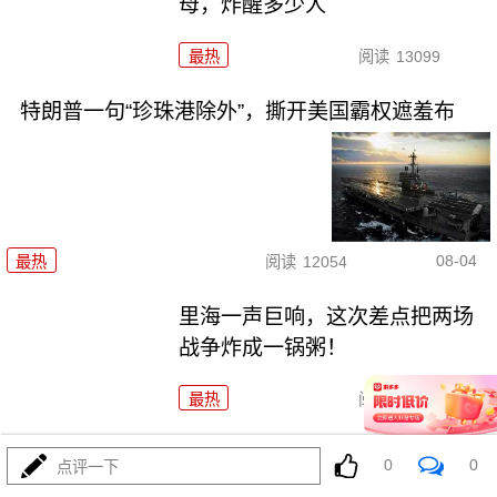
母，炸醒多少人
最热
阅读
13099
特朗普一句“珍珠港除外”，撕开美国霸权遮羞布
08-04
最热
阅读
12054
里海一声巨响，这次差点把两场
战争炸成一锅粥！
最热
阅读
9946
731！特高课还魂！高市早苗两把
0
0
点评一下
火烧穿日本国运