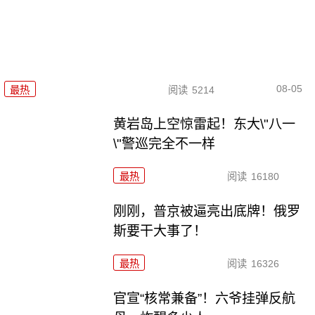
08-05
最热
阅读
5214
黄岩岛上空惊雷起！东大\"八一
\"警巡完全不一样
最热
阅读
16180
刚刚，普京被逼亮出底牌！俄罗
斯要干大事了！
最热
阅读
16326
官宣“核常兼备”！六爷挂弹反航