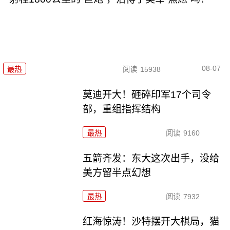
08-07
最热
阅读
15938
莫迪开大！砸碎印军17个司令
部，重组指挥结构
最热
阅读
9160
五箭齐发：东大这次出手，没给
美方留半点幻想
最热
阅读
7932
红海惊涛！沙特摆开大棋局，猫