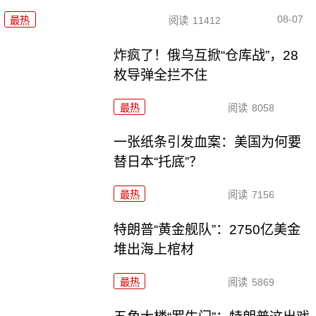
08-07
最热
阅读
11412
炸疯了！俄乌互掀“仓库战”，28
枚导弹全拦不住
最热
阅读
8058
一张纸条引发血案：美国为何要
替日本“托底”？
最热
阅读
7156
特朗普“黄金舰队”：2750亿美金
堆出海上棺材
最热
阅读
5869