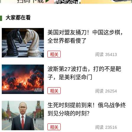
大家都在看
美国对盟友捅刀！中国这步棋，
全世界都看傻了
相关
阅读
35413
波斯第27波打击，打的不是靶
子，是美利坚命门
相关
阅读
26254
生死时刻提前到来！俄乌战争终
到见分晓的时刻？
相关
阅读
23516