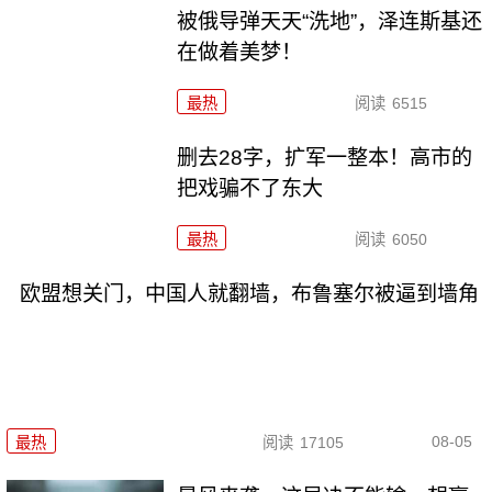
被俄导弹天天“洗地”，泽连斯基还
在做着美梦！
最热
阅读
6515
删去28字，扩军一整本！高市的
把戏骗不了东大
最热
阅读
6050
欧盟想关门，中国人就翻墙，布鲁塞尔被逼到墙角
08-05
最热
阅读
17105