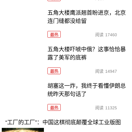
五角大楼鹰派翘首盼进京，北京
连门缝都没给留
最热
阅读
17460
五角大楼吓唬中俄？这事恰恰暴
露了美军的底裤
最热
阅读
14947
胡塞这一炸，我终于看懂伊朗总
统昨天那句话了
最热
阅读
11325
“工厂的工厂”：中国这棋彻底颠覆全球工业版图