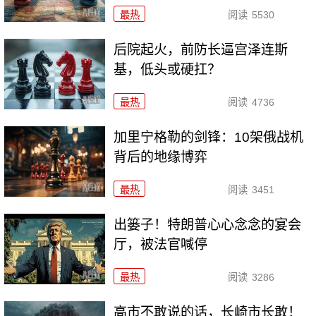
最热
阅读
5530
后院起火，前防长逼宫泽连斯
基，低头或硬扛？
最热
阅读
4736
加里宁格勒的剑锋：10架俄战机
背后的地缘博弈
最热
阅读
3451
出篓子！特朗普心心念念的宴会
厅，被法官喊停
最热
阅读
3286
高市不敢说的话，长崎市长敢！