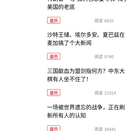
美国的老底
最热
阅读
6632
沙特王储、埃尔多安、夏巴兹在
麦加搞了个大新闻
最热
阅读
5780
三国歃血为盟剑指何方？中东大
棋有人坐不住了！
最热
阅读
21014
一场被世界遗忘的战争，正在刷
新所有人的认知
最热
阅读
26441