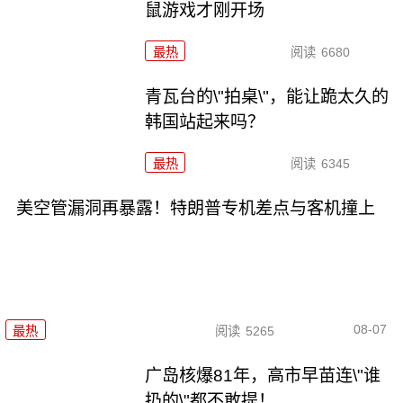
鼠游戏才刚开场
最热
阅读
6680
青瓦台的\"拍桌\"，能让跪太久的
韩国站起来吗？
最热
阅读
6345
美空管漏洞再暴露！特朗普专机差点与客机撞上
08-07
最热
阅读
5265
广岛核爆81年，高市早苗连\"谁
扔的\"都不敢提！