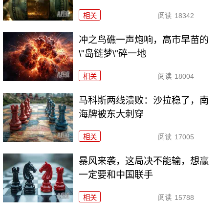
相关
阅读
18342
冲之鸟礁一声炮响，高市早苗的
\"岛链梦\"碎一地
相关
阅读
18004
马科斯两线溃败：沙拉稳了，南
海牌被东大刺穿
相关
阅读
17005
暴风来袭，这局决不能输，想赢
一定要和中国联手
相关
阅读
15788