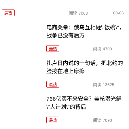
08-06
最热
阅读
7063
电商哭晕：俄乌互相砸\"饭碗\"，
战争已没有后方
最热
阅读
4709
扎卢日内说的一句话，把北约的
脸按在地上摩擦
最热
阅读
13625
766亿买不来安全？美核潜光鲜
\"大计划\"的背后
最热
阅读
7090