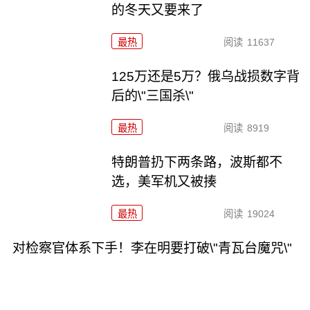
的冬天又要来了
最热
阅读
11637
125万还是5万？俄乌战损数字背
后的\"三国杀\"
最热
阅读
8919
特朗普扔下两条路，波斯都不
选，美军机又被揍
最热
阅读
19024
对检察官体系下手！李在明要打破\"青瓦台魔咒\"