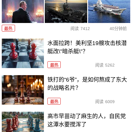
最热
阅读
7412
40分钟前
水面拉跨！美利坚19艘攻击核潜
艇改\"暗杀艇\"？
最热
阅读
5262
铁打的“6爷”，是如何熬成了东大
的战略名片？
最热
阅读
6009
高市早苗动了麻生的人，自民党
这潭水要搅浑了