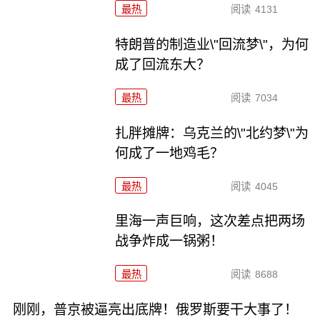
最热
阅读
4131
特朗普的制造业\"回流梦\"，为何
成了回流东大？
最热
阅读
7034
扎胖摊牌：乌克兰的\"北约梦\"为
何成了一地鸡毛？
最热
阅读
4045
里海一声巨响，这次差点把两场
战争炸成一锅粥！
最热
阅读
8688
刚刚，普京被逼亮出底牌！俄罗斯要干大事了！