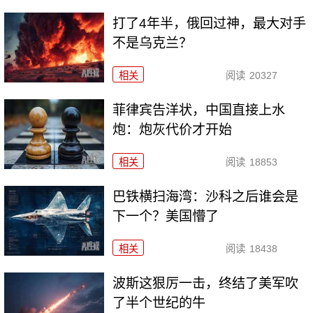
打了4年半，俄回过神，最大对手
不是乌克兰？
相关
阅读
20327
菲律宾告洋状，中国直接上水
炮：炮灰代价才开始
相关
阅读
18853
巴铁横扫海湾：沙科之后谁会是
下一个？美国懵了
相关
阅读
18438
波斯这狠厉一击，终结了美军吹
了半个世纪的牛