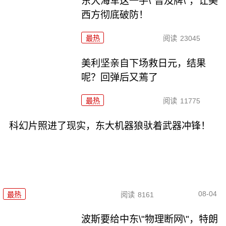
东大海军这一手\"普及牌\"，让美
西方彻底破防！
最热
阅读
23045
美利坚亲自下场救日元，结果
呢？回弹后又蔫了
最热
阅读
11775
科幻片照进了现实，东大机器狼驮着武器冲锋！
08-04
最热
阅读
8161
波斯要给中东\"物理断网\"，特朗