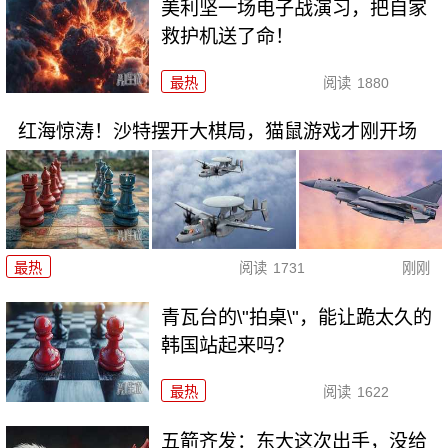
美利坚一场电子战演习，把自家
救护机送了命！
最热
阅读
1880
红海惊涛！沙特摆开大棋局，猫鼠游戏才刚开场
最热
阅读
1731
刚刚
青瓦台的\"拍桌\"，能让跪太久的
韩国站起来吗？
最热
阅读
1622
五箭齐发：东大这次出手，没给