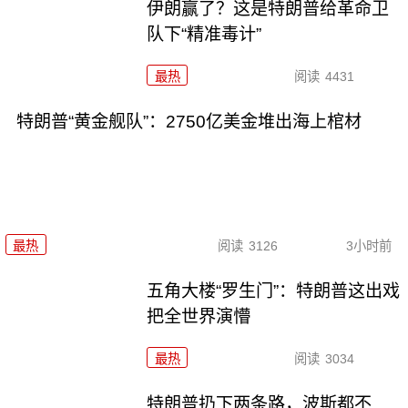
伊朗赢了？这是特朗普给革命卫
队下“精准毒计”
最热
阅读
4431
特朗普“黄金舰队”：2750亿美金堆出海上棺材
最热
阅读
3126
3小时前
五角大楼“罗生门”：特朗普这出戏
把全世界演懵
最热
阅读
3034
特朗普扔下两条路，波斯都不