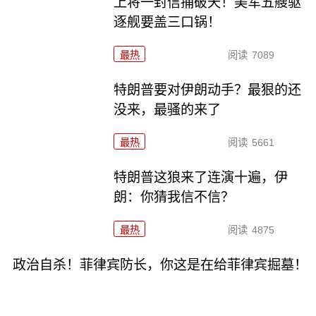
上将一封信捅破天！美军五艘驱
逐舰要盖三口锅！
最热
阅读
7089
特朗普要对伊朗动手？最狠的还
没来，最骚的来了
最热
阅读
5661
特朗普这狼来了连演十遍，伊
朗：你猜我信不信？
最热
阅读
4875
政治自杀！菲律宾防长，你这是在给菲律宾掘墓！