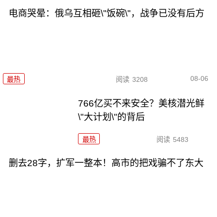
电商哭晕：俄乌互相砸\"饭碗\"，战争已没有后方
08-06
最热
阅读
3208
766亿买不来安全？美核潜光鲜
\"大计划\"的背后
最热
阅读
5483
删去28字，扩军一整本！高市的把戏骗不了东大