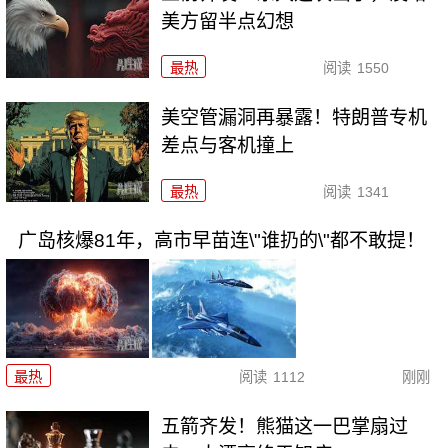
美方留半点幻想
最热
阅读
1550
美空管漏洞再暴露！特朗普专机
差点与客机撞上
最热
阅读
1341
广岛核爆81年，高市早苗连\"谁扔的\"都不敢提！
最热
阅读
1112
刚刚
五箭齐发！熊猫这一巴掌扇过