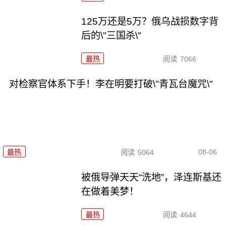
125万还是5万？俄乌战损数字背
后的\"三国杀\"
最热
阅读
7066
对检察官体系下手！李在明要打破\"青瓦台魔咒\"
08-06
最热
阅读
5064
被俄导弹天天“洗地”，泽连斯基还
在做着美梦！
最热
阅读
4644