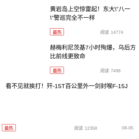
黄岩岛上空惊雷起！东大\"八一
\"警巡完全不一样
最热
阅读
14774
赫梅利尼茨基7小时殉爆，乌后方
比前线更致命
最热
阅读
7498
看不见就挨打！歼-15T百公里外一剑封喉F-15J
08-05
最热
阅读
12358