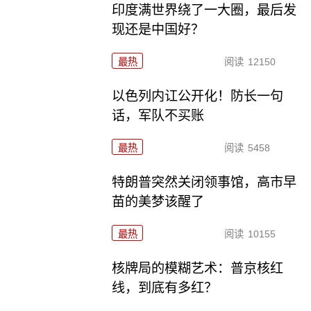
印度满世界绕了一大圈，最后发
现还是中国好？
最热
阅读
12150
以色列内讧公开化！防长一句
话，军队不买账
最热
阅读
5458
特朗普突然关闭领事馆，高市早
苗的美梦该醒了
最热
阅读
10155
核牌局的模糊艺术：普京核红
线，到底有多红？