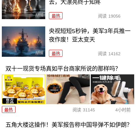
去，大漂亮终于知疼
最热
阅读
19056
央视短短5秒钟，美军3年兵推一
夜作废！亚太变天
最热
阅读
14162
双十一现货专场真如平台商家所说的那样吗？
最热
阅读
31145
4小时前
五角大楼这操作！美军报告称中国导弹不如伊朗？