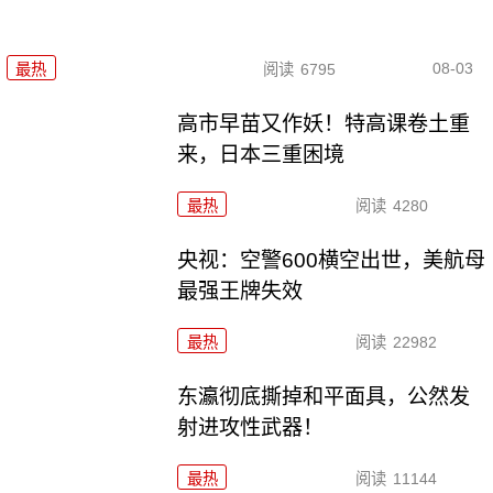
08-03
最热
阅读
6795
高市早苗又作妖！特高课卷土重
来，日本三重困境
最热
阅读
4280
央视：空警600横空出世，美航母
最强王牌失效
最热
阅读
22982
东瀛彻底撕掉和平面具，公然发
射进攻性武器！
最热
阅读
11144