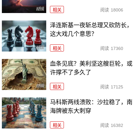
相关
阅读
18006
泽连斯基一夜斩总理又砍防长，
这大戏几个意思？
相关
阅读
17360
血条见底？美利坚这艘巨轮，或
许撑不了多久了
相关
阅读
17125
马科斯两线溃败：沙拉稳了，南
海牌被东大刺穿
相关
阅读
16382