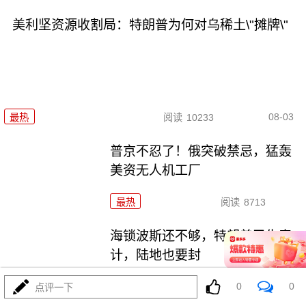
美利坚资源收割局：特朗普为何对乌稀土\"摊牌\"
08-03
最热
阅读
10233
普京不忍了！俄突破禁忌，猛轰
美资无人机工厂
最热
阅读
8713
海锁波斯还不够，特朗普又生毒
计，陆地也要封
0
0
最热
阅读
8557
点评一下