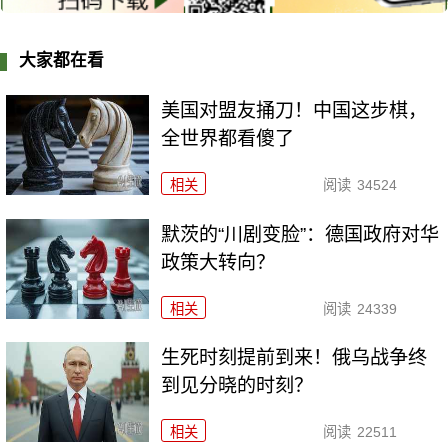
大家都在看
美国对盟友捅刀！中国这步棋，
全世界都看傻了
相关
阅读
34524
默茨的“川剧变脸”：德国政府对华
政策大转向？
相关
阅读
24339
生死时刻提前到来！俄乌战争终
到见分晓的时刻？
相关
阅读
22511