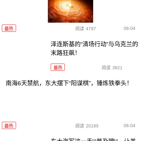
08-04
最热
阅读
4797
泽连斯基的“清场行动”与乌克兰的
末路狂飙！
最热
阅读
3821
南海6天禁航，东大摆下“阳谋棋”，锤炼铁拳头！
08-04
最热
阅读
20189