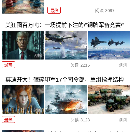
最热
阅读
3097
美狂囤百万吨：一场提前下注的\"铜牌军备竞赛\"
最热
阅读
2215
刚刚
莫迪开大！砸碎印军17个司令部，重组指挥结构
最热
阅读
3123
刚刚