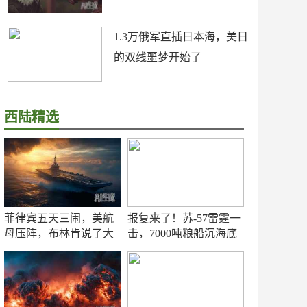
1.3万俄军直插日本海，美日
的双线噩梦开始了
西陆精选
菲律宾五天三闹，美航
报复来了！苏-57雷霆一
母压阵，布林肯说了大
击，7000吨粮船沉海底
实话