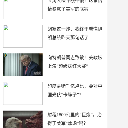
五角大楼吓唬中俄？这事恰
恰暴露了美军的底裤
胡塞这一炸，我终于看懂伊
朗总统昨天那句话了
向特朗普同志致敬！美政坛
上演“超级抹红大赛”
印度豪赌千亿卢比，要对中
国光伏“卡脖子”？
射程1800公里的“巨炮”，治
得了美军“焦虑”吗？