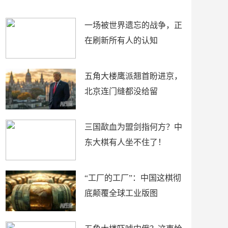
了
裤
一场被世界遗忘的战争，正
在刷新所有人的认知
五角大楼鹰派翘首盼进京，
北京连门缝都没给留
三国歃血为盟剑指何方？中
东大棋有人坐不住了！
“工厂的工厂”：中国这棋彻
底颠覆全球工业版图