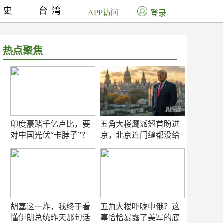
历史
台湾
APP访问
登录
热点聚焦
印度豪赌千亿卢比，要
五角大楼鹰派翘首盼进
对中国光伏“卡脖子”？
京，北京连门缝都没给
留
胡塞这一炸，我终于看
五角大楼吓唬中俄？这
懂伊朗总统昨天那句话
事恰恰暴露了美军的底