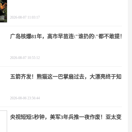
2026-08-07 11:03:17
广岛核爆81年，高市早苗连\"谁扔的\"都不敢提！
2026-08-07 10:55:12
五箭齐发！熊猫这一巴掌扇过去，大漂亮终于知
疼
2026-08-06 23:56:44
央视短短5秒钟，美军3年兵推一夜作废！亚太变
天