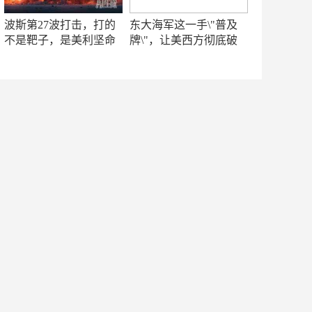
波斯第27波打击，打的
东大海军这一手\"普及
不是靶子，是美利坚命
牌\"，让美西方彻底破
门
防！