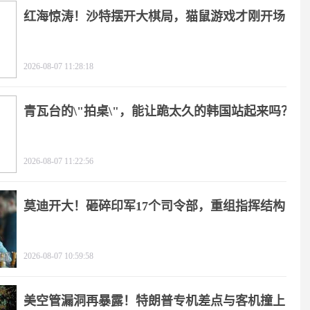
红海惊涛！沙特摆开大棋局，猫鼠游戏才刚开场
2026-08-07 11:28:18
青瓦台的\"拍桌\"，能让跪太久的韩国站起来吗？
2026-08-07 11:22:56
莫迪开大！砸碎印军17个司令部，重组指挥结构
2026-08-07 10:59:58
美空管漏洞再暴露！特朗普专机差点与客机撞上