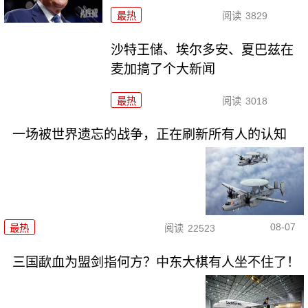
最热
阅读
3829
沙特王储、埃尔多安、夏巴兹在
麦加搞了个大新闻
最热
阅读
3018
一场被世界遗忘的战争，正在刷新所有人的认知
08-07
最热
阅读
22523
三国歃血为盟剑指何方？中东大棋有人坐不住了！