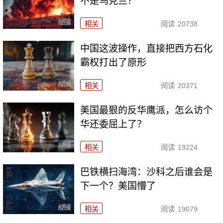
不是乌克兰？
相关
阅读
20738
中国这波操作，直接把西方石化
霸权打出了原形
相关
阅读
20371
美国最狠的反华鹰派，怎么访个
华还委屈上了？
相关
阅读
19224
巴铁横扫海湾：沙科之后谁会是
下一个？美国懵了
相关
阅读
19079