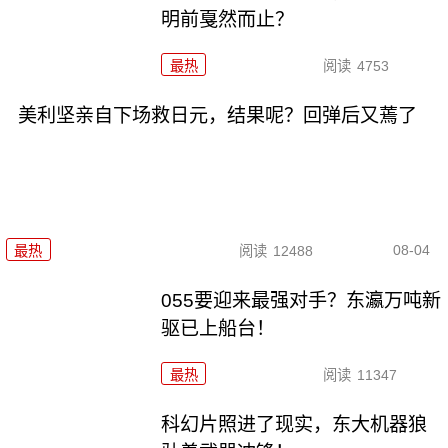
明前戛然而止？
最热
阅读
4753
美利坚亲自下场救日元，结果呢？回弹后又蔫了
08-04
最热
阅读
12488
055要迎来最强对手？东瀛万吨新
驱已上船台！
最热
阅读
11347
科幻片照进了现实，东大机器狼