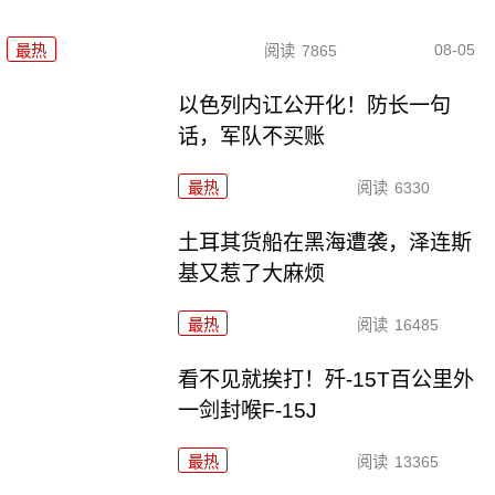
08-05
最热
阅读
7865
以色列内讧公开化！防长一句
话，军队不买账
最热
阅读
6330
土耳其货船在黑海遭袭，泽连斯
基又惹了大麻烦
最热
阅读
16485
看不见就挨打！歼-15T百公里外
一剑封喉F-15J
最热
阅读
13365