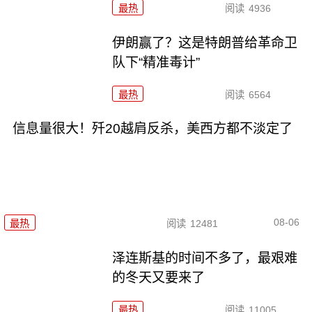
最热
阅读
4936
伊朗赢了？这是特朗普给革命卫
队下“精准毒计”
最热
阅读
6564
信息量很大！歼20越肩反杀，美西方都不淡定了
08-06
最热
阅读
12481
泽连斯基的时间不多了，最艰难
的冬天又要来了
最热
阅读
11005