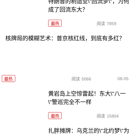
特朗普的制造业\"回流梦\"，为何
成了回流东大？
最热
阅读
7859
核牌局的模糊艺术：普京核红线，到底有多红？
08-05
最热
阅读
5066
黄岩岛上空惊雷起！东大\"八一
\"警巡完全不一样
最热
阅读
15804
扎胖摊牌：乌克兰的\"北约梦\"为