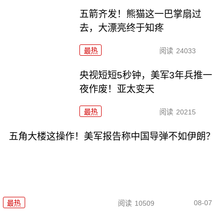
五箭齐发！熊猫这一巴掌扇过
去，大漂亮终于知疼
最热
阅读
24033
央视短短5秒钟，美军3年兵推一
夜作废！亚太变天
最热
阅读
20215
五角大楼这操作！美军报告称中国导弹不如伊朗？
08-07
最热
阅读
10509