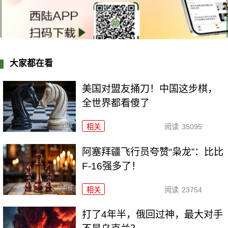
大家都在看
美国对盟友捅刀！中国这步棋，
全世界都看傻了
相关
阅读
35095
阿塞拜疆飞行员夸赞“枭龙”：比比
F-16强多了！
相关
阅读
23754
打了4年半，俄回过神，最大对手