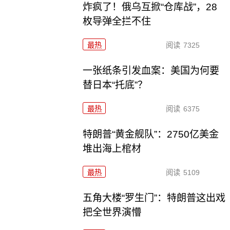
炸疯了！俄乌互掀“仓库战”，28
枚导弹全拦不住
最热
阅读
7325
一张纸条引发血案：美国为何要
替日本“托底”？
最热
阅读
6375
特朗普“黄金舰队”：2750亿美金
堆出海上棺材
最热
阅读
5109
五角大楼“罗生门”：特朗普这出戏
把全世界演懵