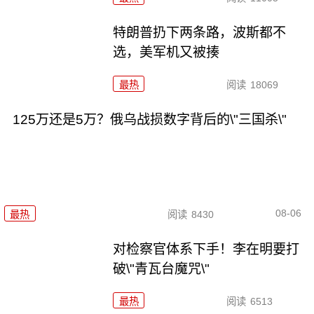
特朗普扔下两条路，波斯都不
选，美军机又被揍
最热
阅读
18069
125万还是5万？俄乌战损数字背后的\"三国杀\"
08-06
最热
阅读
8430
对检察官体系下手！李在明要打
破\"青瓦台魔咒\"
最热
阅读
6513