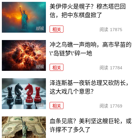
美伊停火是幌子？穆杰塔巴回
信，把中东棋盘掀了
相关
阅读
17875
冲之鸟礁一声炮响，高市早苗的
\"岛链梦\"碎一地
相关
阅读
17784
泽连斯基一夜斩总理又砍防长，
这大戏几个意思？
相关
阅读
17769
血条见底？美利坚这艘巨轮，或
许撑不了多久了