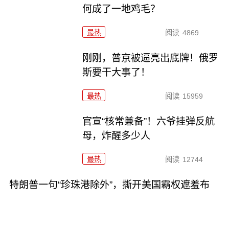
何成了一地鸡毛？
最热
阅读
4869
刚刚，普京被逼亮出底牌！俄罗
斯要干大事了！
最热
阅读
15959
官宣“核常兼备”！六爷挂弹反航
母，炸醒多少人
最热
阅读
12744
特朗普一句“珍珠港除外”，撕开美国霸权遮羞布