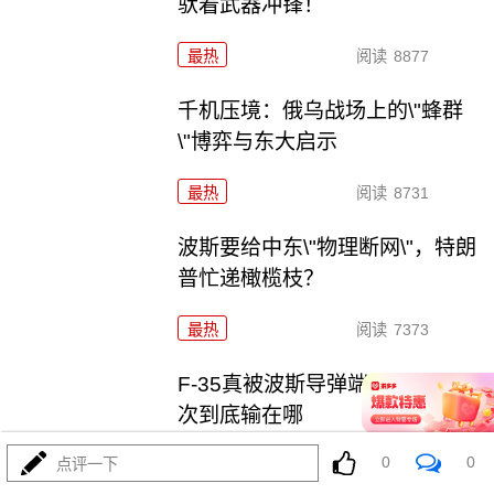
驮着武器冲锋！
最热
阅读
8877
千机压境：俄乌战场上的\"蜂群
\"博弈与东大启示
最热
阅读
8731
波斯要给中东\"物理断网\"，特朗
普忙递橄榄枝？
最热
阅读
7373
F-35真被波斯导弹端了！美军这
次到底输在哪
0
0
点评一下
最热
阅读
7159