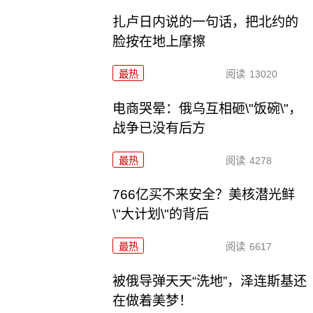
扎卢日内说的一句话，把北约的
脸按在地上摩擦
最热
阅读
13020
电商哭晕：俄乌互相砸\"饭碗\"，
战争已没有后方
最热
阅读
4278
766亿买不来安全？美核潜光鲜
\"大计划\"的背后
最热
阅读
6617
被俄导弹天天“洗地”，泽连斯基还
在做着美梦！