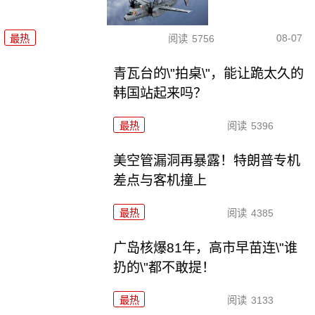
08-07
最热
阅读
5756
青瓦台的\"拍桌\"，能让跪太久的
韩国站起来吗？
最热
阅读
5396
美空管漏洞再暴露！特朗普专机
差点与客机撞上
最热
阅读
4385
广岛核爆81年，高市早苗连\"谁
扔的\"都不敢提！
最热
阅读
3133