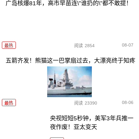
广岛核爆81年，高市早苗连\"谁扔的\"都不敢提！
08-07
最热
阅读
2854
五箭齐发！熊猫这一巴掌扇过去，大漂亮终于知疼
08-06
最热
阅读
23390
央视短短5秒钟，美军3年兵推一
夜作废！亚太变天