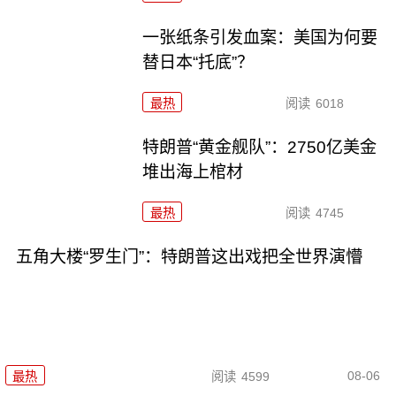
一张纸条引发血案：美国为何要
替日本“托底”？
最热
阅读
6018
特朗普“黄金舰队”：2750亿美金
堆出海上棺材
最热
阅读
4745
五角大楼“罗生门”：特朗普这出戏把全世界演懵
08-06
最热
阅读
4599