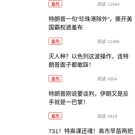
最热
阅读
12564
特朗普一句“珍珠港除外”，撕开美
国霸权遮羞布
最热
阅读
11496
灭人种？以色列这波操作，连特
朗普面子都敢踩！
最热
阅读
6954
特朗普刚说要谈判，伊朗又是反
手就是一巴掌！
最热
阅读
5818
731！特高课还魂！高市早苗两把