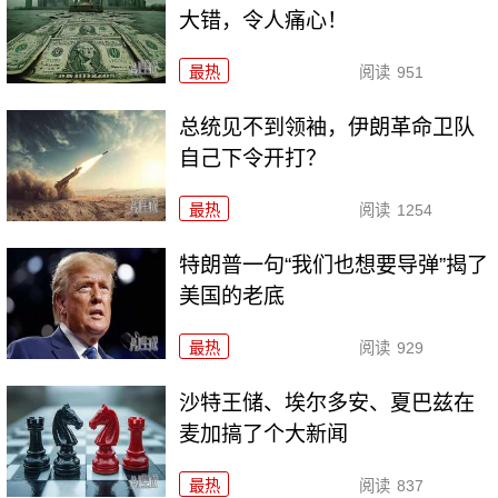
大错，令人痛心！
最热
阅读
951
总统见不到领袖，伊朗革命卫队
自己下令开打？
最热
阅读
1254
特朗普一句“我们也想要导弹”揭了
美国的老底
最热
阅读
929
沙特王储、埃尔多安、夏巴兹在
麦加搞了个大新闻
最热
阅读
837