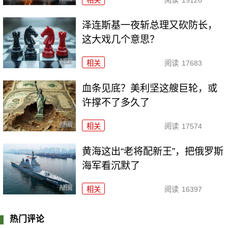
泽连斯基一夜斩总理又砍防长，
这大戏几个意思？
相关
阅读
17683
血条见底？美利坚这艘巨轮，或
许撑不了多久了
相关
阅读
17574
黄海这出“老将配新王”，把俄罗斯
海军看沉默了
相关
阅读
16397
热门评论