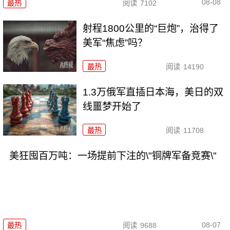
08-08
最热
阅读
7102
射程1800公里的“巨炮”，治得了
美军“焦虑”吗？
最热
阅读
14190
1.3万俄军直插日本海，美日的双
线噩梦开始了
最热
阅读
11708
美狂囤百万吨：一场提前下注的\"铜牌军备竞赛\"
08-07
最热
阅读
9688