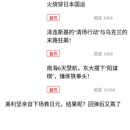
火烧穿日本国运
最热
阅读
5406
泽连斯基的“清场行动”与乌克兰的
末路狂飙！
最热
阅读
4368
南海6天禁航，东大摆下“阳谋
棋”，锤炼铁拳头！
最热
阅读
21394
美利坚亲自下场救日元，结果呢？回弹后又蔫了