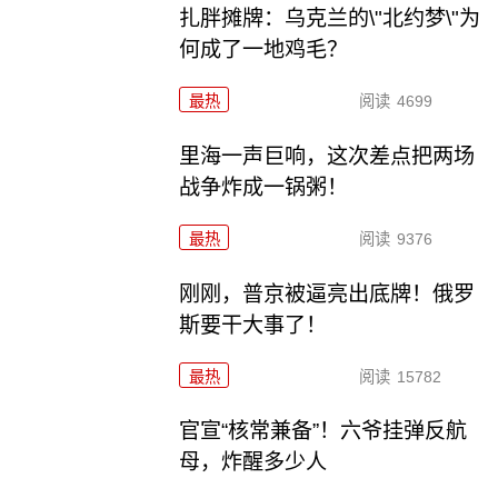
扎胖摊牌：乌克兰的\"北约梦\"为
何成了一地鸡毛？
最热
阅读
4699
里海一声巨响，这次差点把两场
战争炸成一锅粥！
最热
阅读
9376
刚刚，普京被逼亮出底牌！俄罗
斯要干大事了！
最热
阅读
15782
官宣“核常兼备”！六爷挂弹反航
母，炸醒多少人