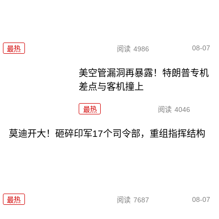
08-07
最热
阅读
4986
美空管漏洞再暴露！特朗普专机
差点与客机撞上
最热
阅读
4046
莫迪开大！砸碎印军17个司令部，重组指挥结构
08-07
最热
阅读
7687