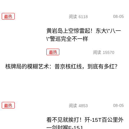
08-05
最热
阅读
6118
黄岩岛上空惊雷起！东大\"八一
\"警巡完全不一样
最热
阅读
15570
核牌局的模糊艺术：普京核红线，到底有多红？
08-05
最热
阅读
4853
看不见就挨打！歼-15T百公里外
一剑封喉F-15J