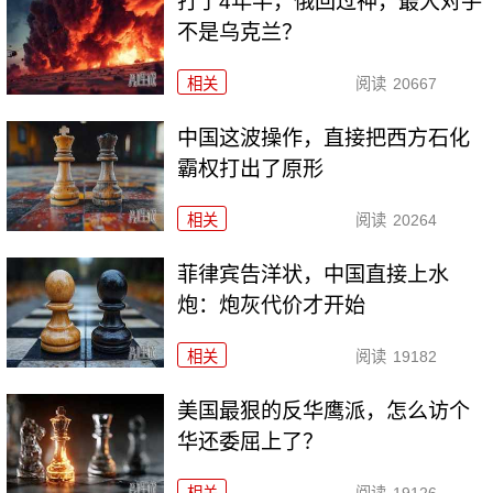
打了4年半，俄回过神，最大对手
不是乌克兰？
相关
阅读
20667
中国这波操作，直接把西方石化
霸权打出了原形
相关
阅读
20264
菲律宾告洋状，中国直接上水
炮：炮灰代价才开始
相关
阅读
19182
美国最狠的反华鹰派，怎么访个
华还委屈上了？
相关
阅读
19126