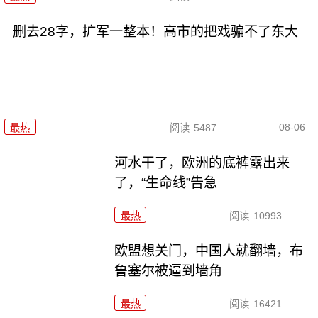
删去28字，扩军一整本！高市的把戏骗不了东大
08-06
最热
阅读
5487
河水干了，欧洲的底裤露出来
了，“生命线”告急
最热
阅读
10993
欧盟想关门，中国人就翻墙，布
鲁塞尔被逼到墙角
最热
阅读
16421