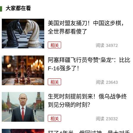
大家都在看
美国对盟友捅刀！中国这步棋，
全世界都看傻了
相关
阅读
34972
阿塞拜疆飞行员夸赞“枭龙”：比比
F-16强多了！
相关
阅读
23643
生死时刻提前到来！俄乌战争终
到见分晓的时刻？
相关
阅读
23032