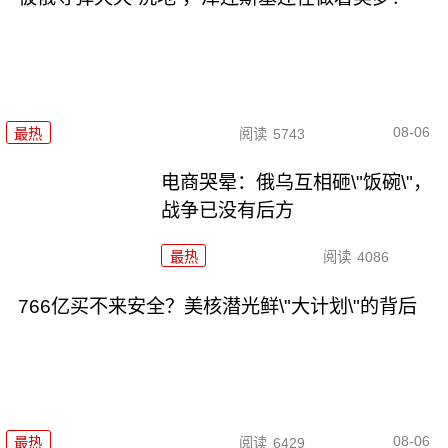
08-06
最热
阅读
5743
电商哭晕：俄乌互相砸\"饭碗\"，
战争已没有后方
最热
阅读
4086
766亿买不来安全？美核潜光鲜\"大计划\"的背后
08-06
最热
阅读
6429