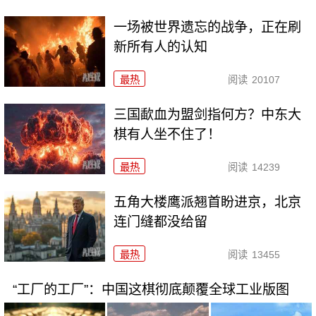
一场被世界遗忘的战争，正在刷
新所有人的认知
最热
阅读
20107
三国歃血为盟剑指何方？中东大
棋有人坐不住了！
最热
阅读
14239
五角大楼鹰派翘首盼进京，北京
连门缝都没给留
最热
阅读
13455
“工厂的工厂”：中国这棋彻底颠覆全球工业版图