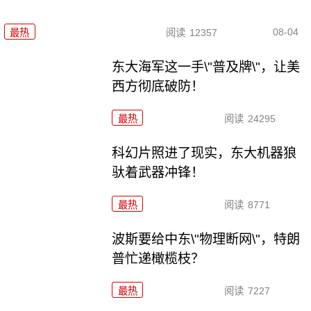
08-04
最热
阅读
12357
东大海军这一手\"普及牌\"，让美
西方彻底破防！
最热
阅读
24295
科幻片照进了现实，东大机器狼
驮着武器冲锋！
最热
阅读
8771
波斯要给中东\"物理断网\"，特朗
普忙递橄榄枝？
最热
阅读
7227