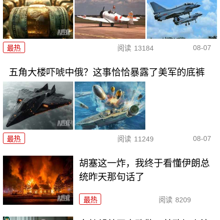
08-07
最热
阅读
13184
五角大楼吓唬中俄？这事恰恰暴露了美军的底裤
08-07
最热
阅读
11249
胡塞这一炸，我终于看懂伊朗总
统昨天那句话了
最热
阅读
8209