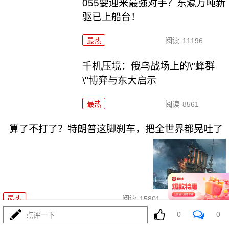
055要迎来最强对手？东瀛万吨新
驱已上船台！
最热
阅读
11196
千机压境：俄乌战场上的\"蜂群
\"博弈与东大启示
最热
阅读
8561
算了不打了？特朗普这脚刹车，把全世界都晃吐了
08-03
最热
阅读
15801
0
0
点评一下
一张图让印度陷入死寂，五枚金牌背后的终极真相