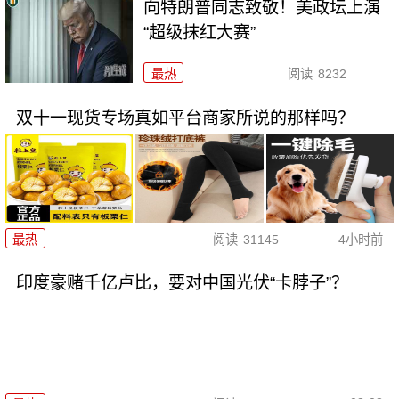
向特朗普同志致敬！美政坛上演
“超级抹红大赛”
最热
阅读
8232
双十一现货专场真如平台商家所说的那样吗？
最热
阅读
31145
4小时前
印度豪赌千亿卢比，要对中国光伏“卡脖子”？