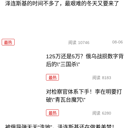
泽连斯基的时间不多了，最艰难的冬天又要来了
08-06
最热
阅读
10746
125万还是5万？俄乌战损数字背
后的\"三国杀\"
最热
阅读
8183
对检察官体系下手！李在明要打
破\"青瓦台魔咒\"
最热
阅读
6280
被俄导弹天天“洗地”，泽连斯基还在做着美梦！