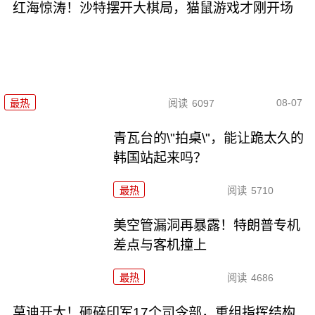
红海惊涛！沙特摆开大棋局，猫鼠游戏才刚开场
08-07
最热
阅读
6097
青瓦台的\"拍桌\"，能让跪太久的
韩国站起来吗？
最热
阅读
5710
美空管漏洞再暴露！特朗普专机
差点与客机撞上
最热
阅读
4686
莫迪开大！砸碎印军17个司令部，重组指挥结构