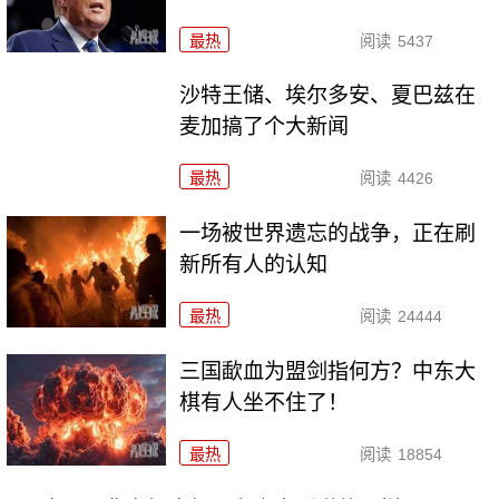
最热
阅读
5437
沙特王储、埃尔多安、夏巴兹在
麦加搞了个大新闻
最热
阅读
4426
一场被世界遗忘的战争，正在刷
新所有人的认知
最热
阅读
24444
三国歃血为盟剑指何方？中东大
棋有人坐不住了！
最热
阅读
18854