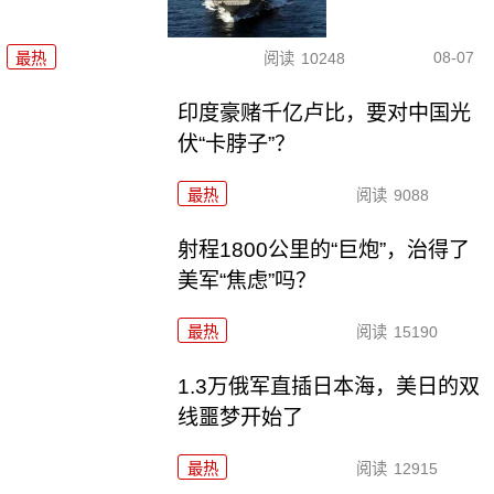
08-07
最热
阅读
10248
印度豪赌千亿卢比，要对中国光
伏“卡脖子”？
最热
阅读
9088
射程1800公里的“巨炮”，治得了
美军“焦虑”吗？
最热
阅读
15190
1.3万俄军直插日本海，美日的双
线噩梦开始了
最热
阅读
12915