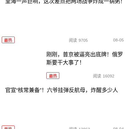
里海一声巨响，这次差点把两场战争炸成一锅粥！
08-05
最热
阅读
9705
刚刚，普京被逼亮出底牌！俄罗
斯要干大事了！
最热
阅读
16092
官宣“核常兼备”！六爷挂弹反航母，炸醒多少人
08-04