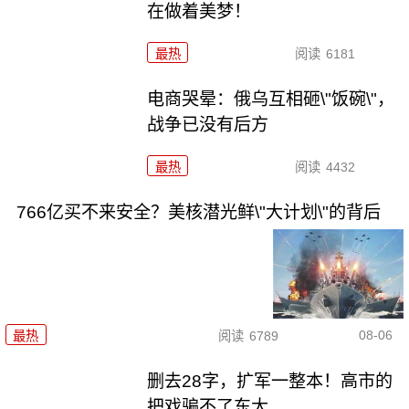
在做着美梦！
最热
阅读
6181
电商哭晕：俄乌互相砸\"饭碗\"，
战争已没有后方
最热
阅读
4432
766亿买不来安全？美核潜光鲜\"大计划\"的背后
08-06
最热
阅读
6789
删去28字，扩军一整本！高市的
把戏骗不了东大