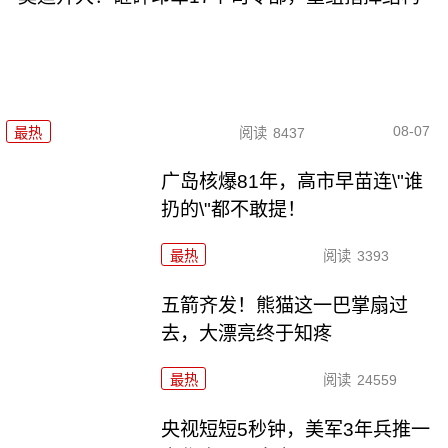
08-07
最热
阅读
8437
广岛核爆81年，高市早苗连\"谁
扔的\"都不敢提！
最热
阅读
3393
五箭齐发！熊猫这一巴掌扇过
去，大漂亮终于知疼
最热
阅读
24559
央视短短5秒钟，美军3年兵推一