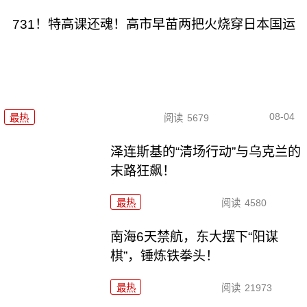
731！特高课还魂！高市早苗两把火烧穿日本国运
08-04
最热
阅读
5679
泽连斯基的“清场行动”与乌克兰的
末路狂飙！
最热
阅读
4580
南海6天禁航，东大摆下“阳谋
棋”，锤炼铁拳头！
最热
阅读
21973