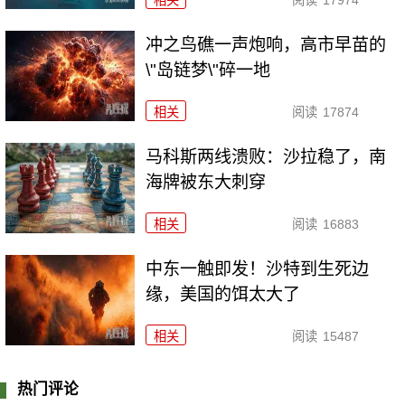
冲之鸟礁一声炮响，高市早苗的
\"岛链梦\"碎一地
相关
阅读
17874
马科斯两线溃败：沙拉稳了，南
海牌被东大刺穿
相关
阅读
16883
中东一触即发！沙特到生死边
缘，美国的饵太大了
相关
阅读
15487
热门评论