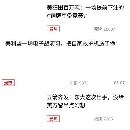
美狂囤百万吨：一场提前下注的
\"铜牌军备竞赛\"
最热
阅读
10607
美利坚一场电子战演习，把自家救护机送了命！
08-07
最热
阅读
9373
五箭齐发：东大这次出手，没给
美方留半点幻想
最热
阅读
7205