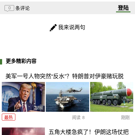
登陆
0
条评论
我来说两句
更多精彩内容
美军一号人物突然“反水”？特朗普对伊豪赌玩脱
最热
阅读
8
刚刚
五角大楼急疯了！伊朗这场仗把