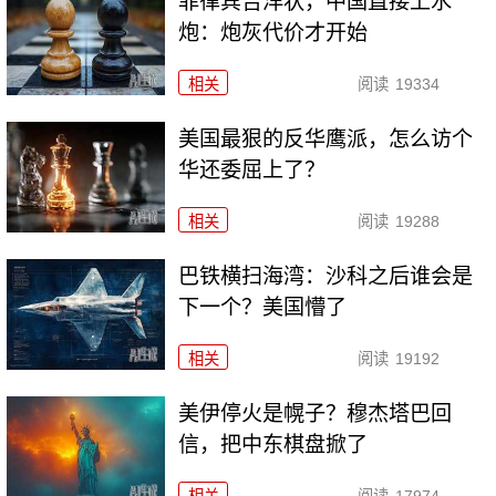
菲律宾告洋状，中国直接上水
炮：炮灰代价才开始
相关
阅读
19334
美国最狠的反华鹰派，怎么访个
华还委屈上了？
相关
阅读
19288
巴铁横扫海湾：沙科之后谁会是
下一个？美国懵了
相关
阅读
19192
美伊停火是幌子？穆杰塔巴回
信，把中东棋盘掀了
相关
阅读
17974