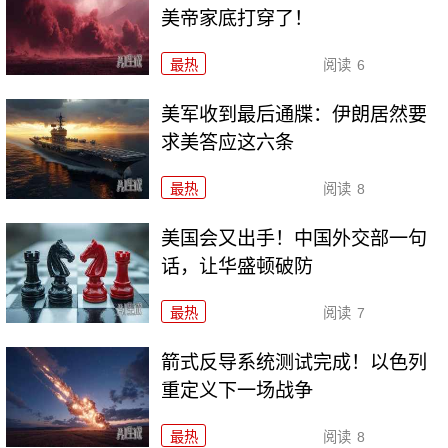
美帝家底打穿了！
最热
阅读
6
美军收到最后通牒：伊朗居然要
求美答应这六条
最热
阅读
8
美国会又出手！中国外交部一句
话，让华盛顿破防
最热
阅读
7
箭式反导系统测试完成！以色列
重定义下一场战争
最热
阅读
8