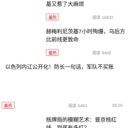
基又惹了大麻烦
最热
阅读
16632
赫梅利尼茨基7小时殉爆，乌后方
比前线更致命
最热
阅读
8469
以色列内讧公开化！防长一句话，军队不买账
08-05
最热
阅读
6453
核牌局的模糊艺术：普京核红
线，到底有多红？