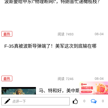
波斯要给中东\"物理断网\"，特朗普忙递橄榄枝？
08-04
最热
阅读
7493
F-35真被波斯导弹端了！美军这次到底输在哪
08-04
最热
阅读
7246
马、特和好，美中期选举这盘大
棋，水有多深？
0
0
点评一下