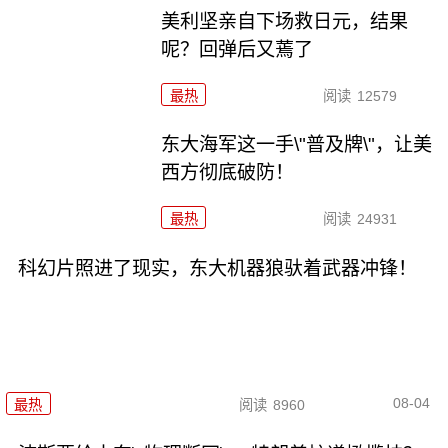
美利坚亲自下场救日元，结果
呢？回弹后又蔫了
最热
阅读
12579
东大海军这一手\"普及牌\"，让美
西方彻底破防！
最热
阅读
24931
科幻片照进了现实，东大机器狼驮着武器冲锋！
08-04
最热
阅读
8960