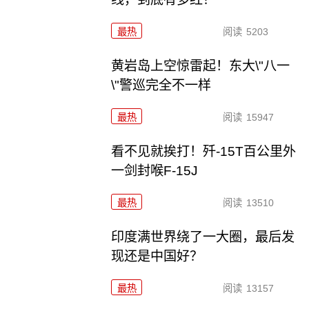
最热
阅读
5203
黄岩岛上空惊雷起！东大\"八一
\"警巡完全不一样
最热
阅读
15947
看不见就挨打！歼-15T百公里外
一剑封喉F-15J
最热
阅读
13510
印度满世界绕了一大圈，最后发
现还是中国好？
最热
阅读
13157