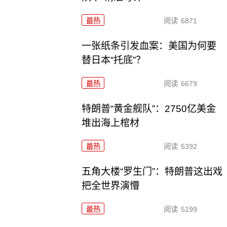
最热
阅读
6871
一张纸条引发血案：美国为何要
替日本“托底”？
最热
阅读
6679
特朗普“黄金舰队”：2750亿美金
堆出海上棺材
最热
阅读
5392
五角大楼“罗生门”：特朗普这出戏
把全世界演懵
最热
阅读
5199