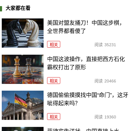
大家都在看
美国对盟友捅刀！中国这步棋，
全世界都看傻了
相关
阅读
35231
中国这波操作，直接把西方石化
霸权打出了原形
相关
阅读
20466
德国偷偷摸摸找中国“命门”，这牙
呲得起来吗？
相关
阅读
19360