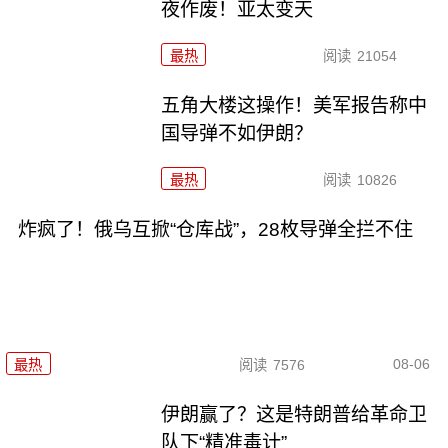
夜作废！亚太变天
最热
阅读
21054
五角大楼这操作！美军报告称中
国导弹不如伊朗？
最热
阅读
10826
炸疯了！俄乌互掀“仓库战”，28枚导弹全拦不住
08-06
最热
阅读
7576
伊朗赢了？这是特朗普给革命卫
队下“精准毒计”