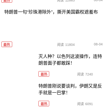
最热
阅读
12863
特朗普一句“珍珠港除外”，撕开美国霸权遮羞布
08-04
最热
阅读
11804
灭人种？以色列这波操作，连特
朗普面子都敢踩！
最热
阅读
7240
特朗普刚说要谈判，伊朗又是反
手就是一巴掌！
最热
阅读
6091