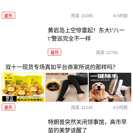
最热
阅读
10285
4小时前
黄岩岛上空惊雷起！东大\"八一
\"警巡完全不一样
最热
阅读
12756
双十一现货专场真如平台商家所说的那样吗？
最热
阅读
31145
4小时前
特朗普突然关闭领事馆，高市早
苗的美梦该醒了