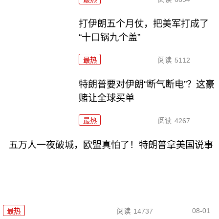
打伊朗五个月仗，把美军打成了
“十口锅九个盖”
最热
阅读
5112
特朗普要对伊朗“断气断电”？这豪
赌让全球买单
最热
阅读
4267
五万人一夜破城，欧盟真怕了！特朗普拿美国说事
08-01
最热
阅读
14737