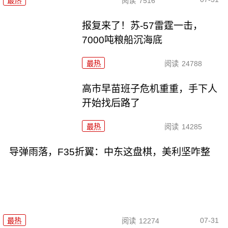
最热
阅读
7516
报复来了！苏-57雷霆一击，
7000吨粮船沉海底
最热
阅读
24788
高市早苗班子危机重重，手下人
开始找后路了
最热
阅读
14285
导弹雨落，F35折翼：中东这盘棋，美利坚咋整
07-31
最热
阅读
12274