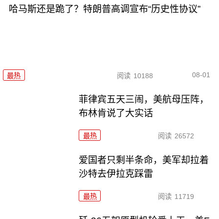
哈马斯还是跪了？特朗普高调宣布“历史性协议”
08-01
最热
阅读
10188
菲律宾五天三闹，美航母压阵，
布林肯说了大实话
最热
阅读
26572
爱国者只剩半条命，美军却拉着
沙特去伊拉克踩雷
最热
阅读
11719