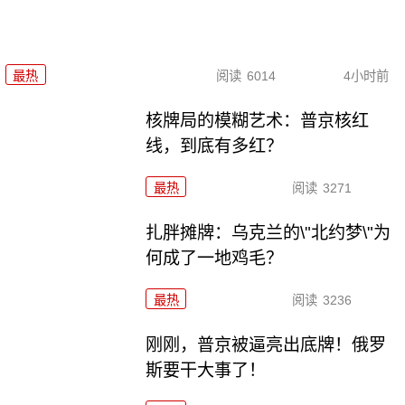
最热
阅读
6014
4小时前
核牌局的模糊艺术：普京核红
线，到底有多红？
最热
阅读
3271
扎胖摊牌：乌克兰的\"北约梦\"为
何成了一地鸡毛？
最热
阅读
3236
刚刚，普京被逼亮出底牌！俄罗
斯要干大事了！