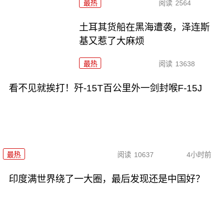
最热
阅读
2564
土耳其货船在黑海遭袭，泽连斯
基又惹了大麻烦
最热
阅读
13638
看不见就挨打！歼-15T百公里外一剑封喉F-15J
最热
阅读
10637
4小时前
印度满世界绕了一大圈，最后发现还是中国好？