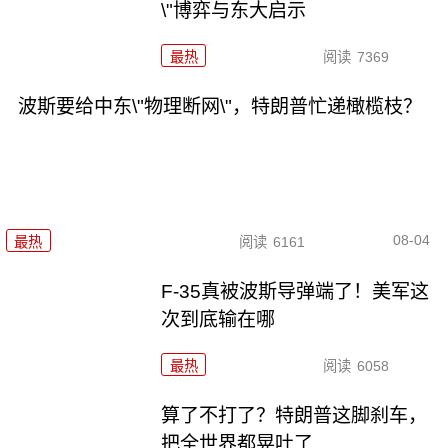
\"博弈与东大启示
最热
阅读
7369
波斯要给中东\"物理断网\"，特朗普忙递橄榄枝？
08-04
最热
阅读
6161
F-35真被波斯导弹端了！美军这
次到底输在哪
最热
阅读
6058
算了不打了？特朗普这脚刹车，
把全世界都晃吐了