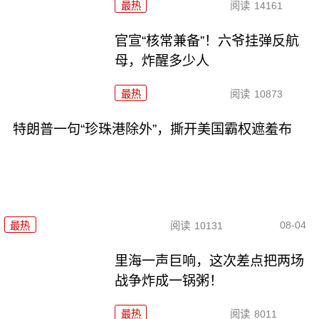
最热
阅读
14161
官宣“核常兼备”！六爷挂弹反航
母，炸醒多少人
最热
阅读
10873
特朗普一句“珍珠港除外”，撕开美国霸权遮羞布
08-04
最热
阅读
10131
里海一声巨响，这次差点把两场
战争炸成一锅粥！
最热
阅读
8011