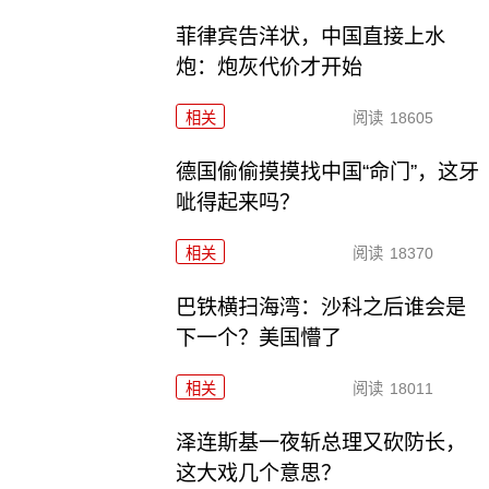
菲律宾告洋状，中国直接上水
炮：炮灰代价才开始
相关
阅读
18605
德国偷偷摸摸找中国“命门”，这牙
呲得起来吗？
相关
阅读
18370
巴铁横扫海湾：沙科之后谁会是
下一个？美国懵了
相关
阅读
18011
泽连斯基一夜斩总理又砍防长，
这大戏几个意思？