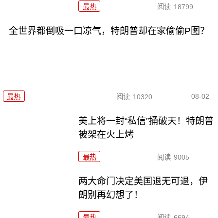
最热
阅读
18799
全世界都倒吸一口凉气，特朗普却在家偷偷P图？
08-02
最热
阅读
10320
美上将一封“私信”捅破天！特朗普
被架在火上烤
最热
阅读
9005
两大命门决定美国退无可退，伊
朗别再幻想了！
最热
阅读
6694