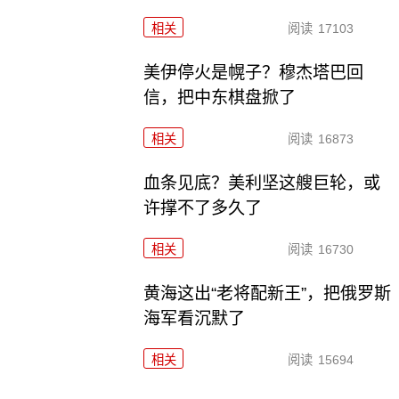
相关
阅读
17103
美伊停火是幌子？穆杰塔巴回
信，把中东棋盘掀了
相关
阅读
16873
血条见底？美利坚这艘巨轮，或
许撑不了多久了
相关
阅读
16730
黄海这出“老将配新王”，把俄罗斯
海军看沉默了
相关
阅读
15694