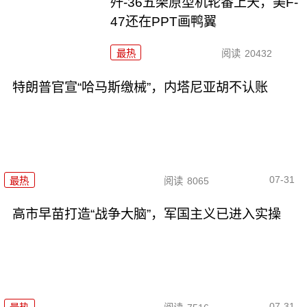
歼-36五架原型机轮番上天，美F-
47还在PPT画鸭翼
最热
阅读
20432
特朗普官宣“哈马斯缴械”，内塔尼亚胡不认账
07-31
最热
阅读
8065
高市早苗打造“战争大脑”，军国主义已进入实操
07-31