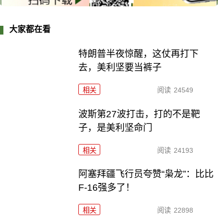
大家都在看
特朗普半夜惊醒，这仗再打下
去，美利坚要当裤子
相关
阅读
24549
波斯第27波打击，打的不是靶
子，是美利坚命门
相关
阅读
24193
阿塞拜疆飞行员夸赞“枭龙”：比比
F-16强多了！
相关
阅读
22898