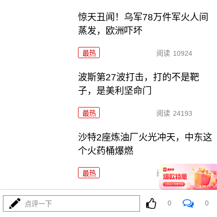
惊天丑闻！乌军78万件军火人间
蒸发，欧洲吓坏
最热
阅读
10924
波斯第27波打击，打的不是靶
子，是美利坚命门
最热
阅读
24193
沙特2座炼油厂火光冲天，中东这
个火药桶爆燃
最热
阅读
6834
岐阜基地2枚新导弹，把东瀛军国
0
0
点评一下
主义底牌掀开