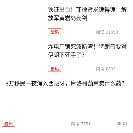
铁证出台！菲律宾求锤得锤！解
放军黄岩岛亮剑
最热
阅读
21659
炸电厂锁死波斯湾！特朗普要对
伊朗下死手了？
最热
阅读
8802
6万移民一夜涌入西班牙，摩洛哥葫芦卖什么药？
08-01
最热
阅读
7551