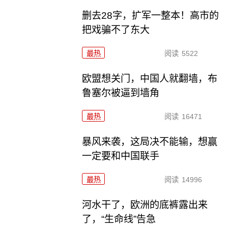
删去28字，扩军一整本！高市的
把戏骗不了东大
最热
阅读
5522
欧盟想关门，中国人就翻墙，布
鲁塞尔被逼到墙角
最热
阅读
16471
暴风来袭，这局决不能输，想赢
一定要和中国联手
最热
阅读
14996
河水干了，欧洲的底裤露出来
了，“生命线”告急