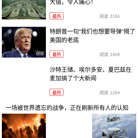
大错，令人痛心！
最热
阅读
2155
特朗普一句“我们也想要导弹”揭了
美国的老底
最热
阅读
1459
沙特王储、埃尔多安、夏巴兹在
麦加搞了个大新闻
最热
阅读
1269
一场被世界遗忘的战争，正在刷新所有人的认知