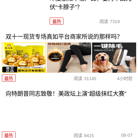
伏“卡脖子”？
最热
阅读
7319
双十一现货专场真如平台商家所说的那样吗？
最热
阅读
31145
4小时前
向特朗普同志致敬！美政坛上演“超级抹红大赛”
08-07
最热
阅读
8415