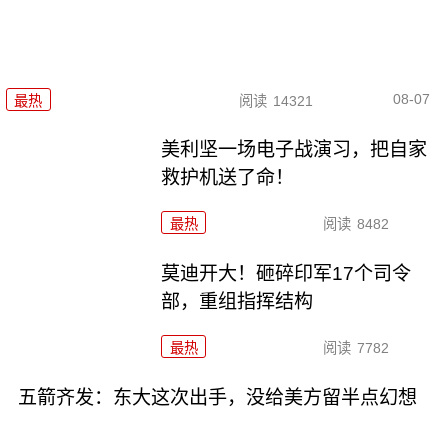
08-07
最热
阅读
14321
美利坚一场电子战演习，把自家
救护机送了命！
最热
阅读
8482
莫迪开大！砸碎印军17个司令
部，重组指挥结构
最热
阅读
7782
五箭齐发：东大这次出手，没给美方留半点幻想