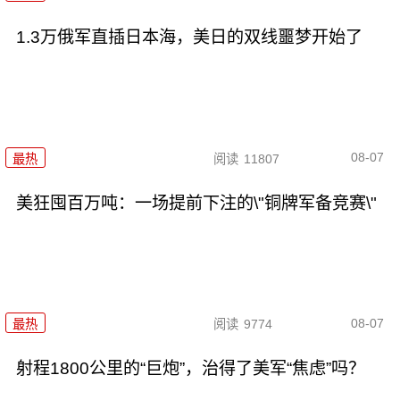
1.3万俄军直插日本海，美日的双线噩梦开始了
08-07
最热
阅读
11807
美狂囤百万吨：一场提前下注的\"铜牌军备竞赛\"
08-07
最热
阅读
9774
射程1800公里的“巨炮”，治得了美军“焦虑”吗？