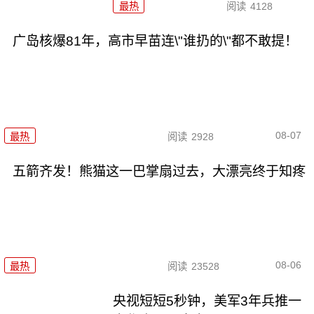
最热
阅读
4128
广岛核爆81年，高市早苗连\"谁扔的\"都不敢提！
08-07
最热
阅读
2928
五箭齐发！熊猫这一巴掌扇过去，大漂亮终于知疼
08-06
最热
阅读
23528
央视短短5秒钟，美军3年兵推一