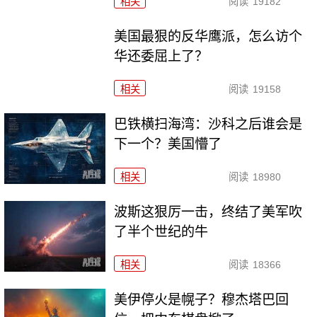
相关
阅读
19182
美国最狠的反华鹰派，怎么访个
华还委屈上了？
相关
阅读
19158
巴铁横扫海湾：沙科之后谁会是
下一个？美国懵了
相关
阅读
18980
波斯这狠厉一击，终结了美军吹
了半个世纪的牛
相关
阅读
18366
美伊停火是幌子？穆杰塔巴回