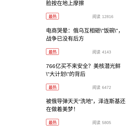
脸按在地上摩擦
最热
阅读
12816
电商哭晕：俄乌互相砸\"饭碗\"，
战争已没有后方
最热
阅读
4143
766亿买不来安全？美核潜光鲜
\"大计划\"的背后
最热
阅读
6472
被俄导弹天天“洗地”，泽连斯基还
在做着美梦！
最热
阅读
5805