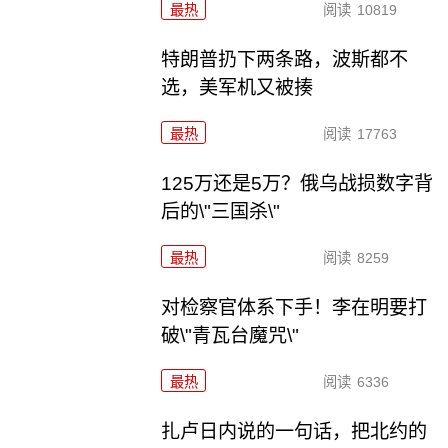
最热
阅读
10819
特朗普扔下两条路，波斯都不
选，美军机又被揍
最热
阅读
17763
125万还是5万？俄乌战损数字背
后的\"三国杀\"
最热
阅读
8259
对检察官体系下手！李在明要打
破\"青瓦台魔咒\"
最热
阅读
6336
扎卢日内说的一句话，把北约的