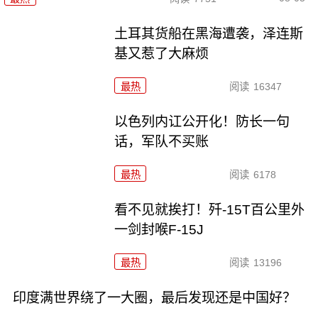
土耳其货船在黑海遭袭，泽连斯
基又惹了大麻烦
最热
阅读
16347
以色列内讧公开化！防长一句
话，军队不买账
最热
阅读
6178
看不见就挨打！歼-15T百公里外
一剑封喉F-15J
最热
阅读
13196
印度满世界绕了一大圈，最后发现还是中国好？