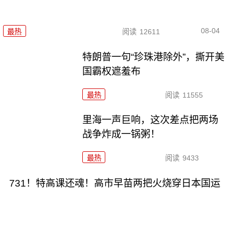
08-04
最热
阅读
12611
特朗普一句“珍珠港除外”，撕开美
国霸权遮羞布
最热
阅读
11555
里海一声巨响，这次差点把两场
战争炸成一锅粥！
最热
阅读
9433
731！特高课还魂！高市早苗两把火烧穿日本国运