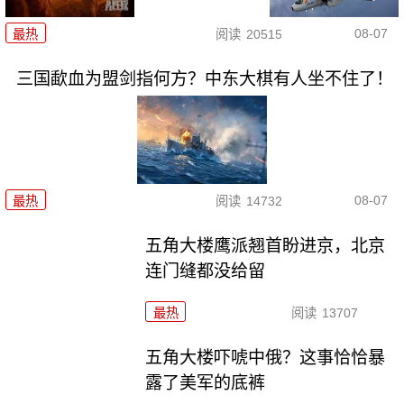
08-07
最热
阅读
20515
三国歃血为盟剑指何方？中东大棋有人坐不住了！
08-07
最热
阅读
14732
五角大楼鹰派翘首盼进京，北京
连门缝都没给留
最热
阅读
13707
五角大楼吓唬中俄？这事恰恰暴
露了美军的底裤