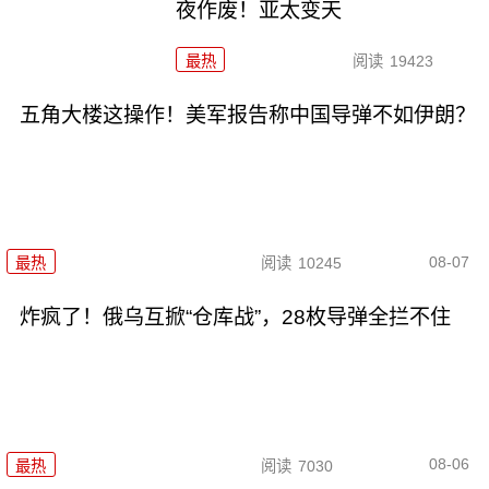
夜作废！亚太变天
最热
阅读
19423
五角大楼这操作！美军报告称中国导弹不如伊朗？
08-07
最热
阅读
10245
炸疯了！俄乌互掀“仓库战”，28枚导弹全拦不住
08-06
最热
阅读
7030