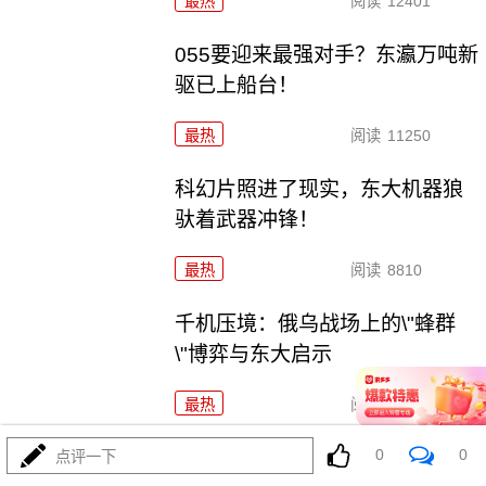
最热
阅读
12401
055要迎来最强对手？东瀛万吨新
驱已上船台！
最热
阅读
11250
科幻片照进了现实，东大机器狼
驮着武器冲锋！
最热
阅读
8810
千机压境：俄乌战场上的\"蜂群
\"博弈与东大启示
最热
阅读
8613
0
0
波斯要给中东\"物理断网\"，特朗
点评一下