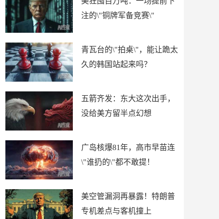
美狂囤百万吨：一场提前下
注的\"铜牌军备竞赛\"
青瓦台的\"拍桌\"，能让跪太
久的韩国站起来吗？
五箭齐发：东大这次出手，
没给美方留半点幻想
广岛核爆81年，高市早苗连
\"谁扔的\"都不敢提！
美空管漏洞再暴露！特朗普
专机差点与客机撞上