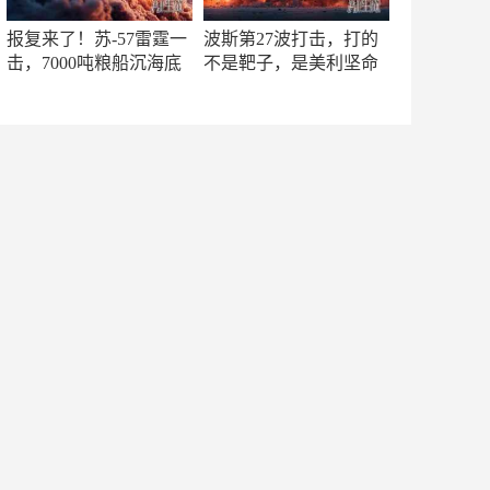
报复来了！苏-57雷霆一
波斯第27波打击，打的
击，7000吨粮船沉海底
不是靶子，是美利坚命
门