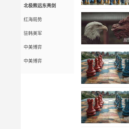
北极熊远东亮剑
红海局势
驻韩美军
中美博弈
中美博弈