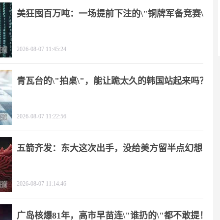
美狂囤百万吨：一场提前下注的\"铜牌军备竞赛\"
2026-08-07 11:45:24
青瓦台的\"拍桌\"，能让跪太久的韩国站起来吗？
2026-08-07 11:22:56
五箭齐发：东大这次出手，没给美方留半点幻想
2026-08-07 11:14:46
广岛核爆81年，高市早苗连\"谁扔的\"都不敢提！