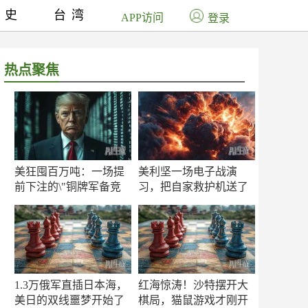
历史
台湾
APP访问
登录
热点聚焦
美狂囤百万吨：一场提
美利坚一场电子战演
前下注的\"铜牌军备竞
习，把自家救护机送了
赛\"
命！
1.3万俄军直插日本海，
红海惊涛！沙特摆开大
美日的双线噩梦开始了
棋局，猫鼠游戏才刚开