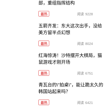
部，重组指挥结构
最热
阅读
9228
五箭齐发：东大这次出手，没给
美方留半点幻想
最热
阅读
8024
红海惊涛！沙特摆开大棋局，猫
鼠游戏才刚开场
最热
阅读
6751
青瓦台的\"拍桌\"，能让跪太久的
韩国站起来吗？
最热
阅读
6421