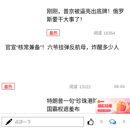
刚刚，普京被逼亮出底牌！俄罗
斯要干大事了！
最热
阅读
16354
官宣“核常兼备”！六爷挂弹反航母，炸醒多少人
08-04
最热
阅读
13122
特朗普一句“珍珠港除外”，撕开美
国霸权遮羞布
0
0
点评一下
最热
阅读
12078