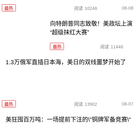
08-08
最热
阅读
10248
向特朗普同志致敬！美政坛上演
“超级抹红大赛”
最热
阅读
11448
1.3万俄军直插日本海，美日的双线噩梦开始了
08-07
最热
阅读
13902
美狂囤百万吨：一场提前下注的\"铜牌军备竞赛\"