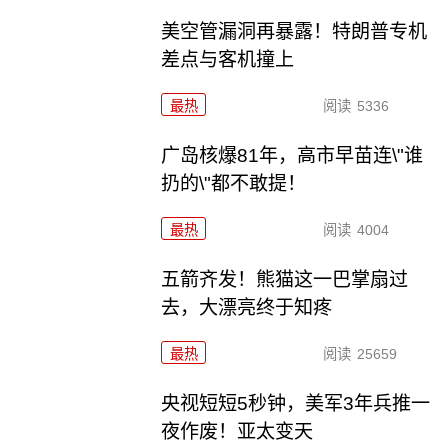
美空管漏洞再暴露！特朗普专机
差点与客机撞上
最热
阅读
5336
广岛核爆81年，高市早苗连\"谁
扔的\"都不敢提！
最热
阅读
4004
五箭齐发！熊猫这一巴掌扇过
去，大漂亮终于知疼
最热
阅读
25659
央视短短5秒钟，美军3年兵推一
夜作废！亚太变天