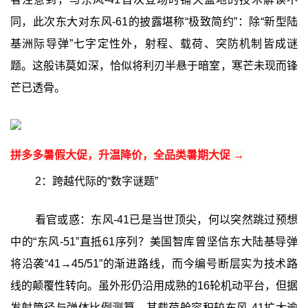
同，此次东大对东风-61的披露堪称“极致简约”：除“新型陆
基洲际导弹”七字定性外，射程、载荷、突防机制皆成谜
题。这般讳莫如深，恰似将利刃半悬于暗室，寒芒未现而锋
芒已透骨。
拼多多暑假大促，升温降价，全品类暑期大促 →
2：跨越代际的“数字谜题”
看官或惑：东风-41已是当世顶尖，何以突然跳过预想
中的“东风-51”直抵61序列？美国智库曾坚信东大陆基导弹
将沿袭“41→45/51”的渐进路线，而今编号断层实为技术路
线的颠覆性转向。虽外形仍沿用成熟的16轮机动平台，但据
发射筒径与弹体比例测算，其载荷舱容积较东风-41扩大逾