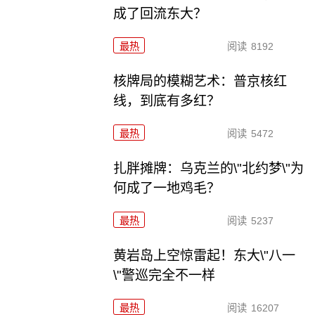
成了回流东大？
最热
阅读
8192
核牌局的模糊艺术：普京核红
线，到底有多红？
最热
阅读
5472
扎胖摊牌：乌克兰的\"北约梦\"为
何成了一地鸡毛？
最热
阅读
5237
黄岩岛上空惊雷起！东大\"八一
\"警巡完全不一样
最热
阅读
16207