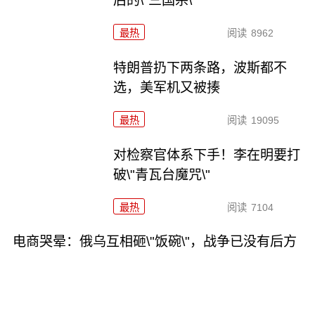
后的\"三国杀\"
最热
阅读
8962
特朗普扔下两条路，波斯都不
选，美军机又被揍
最热
阅读
19095
对检察官体系下手！李在明要打
破\"青瓦台魔咒\"
最热
阅读
7104
电商哭晕：俄乌互相砸\"饭碗\"，战争已没有后方