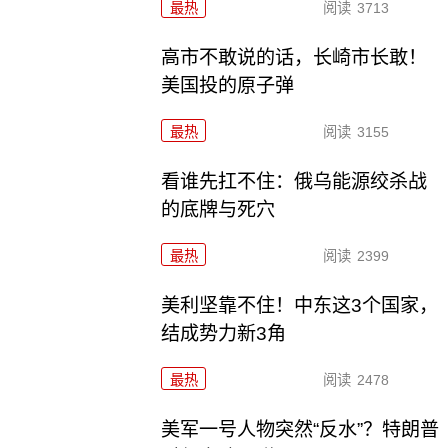
最热
阅读
3713
高市不敢说的话，长崎市长敢！
美国投的原子弹
最热
阅读
3155
看谁先扛不住：俄乌能源绞杀战
的底牌与死穴
最热
阅读
2399
美利坚靠不住！中东这3个国家，
结成势力新3角
最热
阅读
2478
美军一号人物突然“反水”？特朗普