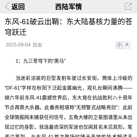
返回
西陆军情
东风-61破云出鞘：东大陆基核力量的苍
穹跃迁
小
大
2025-09-04
自由
1：九三苍穹下的“黑马”
当迷彩涂装的巨型发射车驶过长安街，筒体上冷峻的
“DF-61”字样在秋阳下泛起金属幽光，观礼台瞬间沸腾——
继六年前东风-41震撼世界后，东大竟在抗战胜利八十周年
节点再祭大杀器。此番亮相堪称“无预警式战略亮剑”：此前
全球情报网未捕获任何信号，五角大楼的卫星图谱里从未出
现过它的身影，就连最资深的军迷也仅闻其名未见其形。笔
者注意到，与东风-41首次登场时铺天盖地的技术解读不