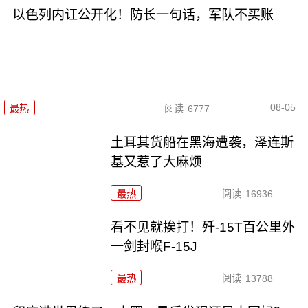
以色列内讧公开化！防长一句话，军队不买账
08-05
最热
阅读
6777
土耳其货船在黑海遭袭，泽连斯
基又惹了大麻烦
最热
阅读
16936
看不见就挨打！歼-15T百公里外
一剑封喉F-15J
最热
阅读
13788