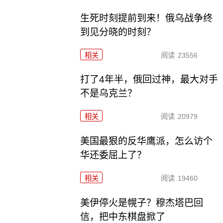
生死时刻提前到来！俄乌战争终
到见分晓的时刻？
相关
阅读
23556
打了4年半，俄回过神，最大对手
不是乌克兰？
相关
阅读
20979
美国最狠的反华鹰派，怎么访个
华还委屈上了？
相关
阅读
19460
美伊停火是幌子？穆杰塔巴回
信，把中东棋盘掀了