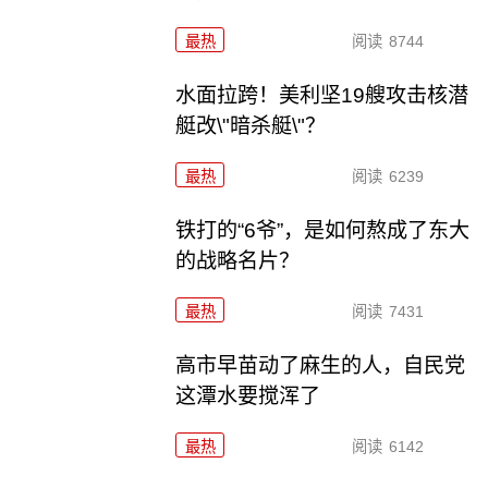
最热
阅读
8744
水面拉跨！美利坚19艘攻击核潜
艇改\"暗杀艇\"？
最热
阅读
6239
铁打的“6爷”，是如何熬成了东大
的战略名片？
最热
阅读
7431
高市早苗动了麻生的人，自民党
这潭水要搅浑了
最热
阅读
6142