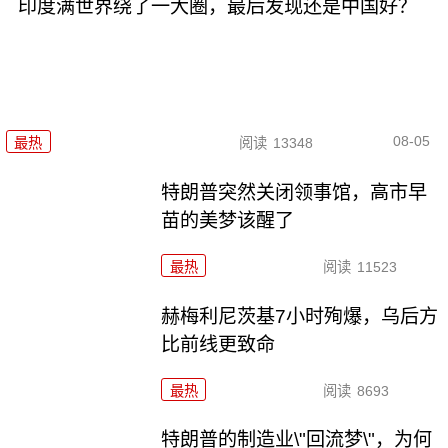
印度满世界绕了一大圈，最后发现还是中国好？
08-05
最热
阅读
13348
特朗普突然关闭领事馆，高市早
苗的美梦该醒了
最热
阅读
11523
赫梅利尼茨基7小时殉爆，乌后方
比前线更致命
最热
阅读
8693
特朗普的制造业\"回流梦\"，为何