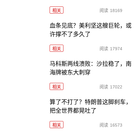
相关
阅读
18169
血条见底？美利坚这艘巨轮，或
许撑不了多久了
相关
阅读
17974
马科斯两线溃败：沙拉稳了，南
海牌被东大刺穿
相关
阅读
17022
算了不打了？特朗普这脚刹车，
把全世界都晃吐了
相关
阅读
16573