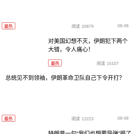
08-08
最热
阅读
20879
对美国幻想不灭，伊朗犯下两个
大错，令人痛心！
最热
阅读
15107
总统见不到领袖，伊朗革命卫队自己下令开打？
08-08
最热
阅读
12223
特朗普一句“我们也想要导弹”揭了