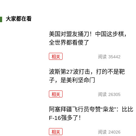
大家都在看
美国对盟友捅刀！中国这步棋，
全世界都看傻了
相关
阅读
35442
波斯第27波打击，打的不是靶
子，是美利坚命门
相关
阅读
26305
阿塞拜疆飞行员夸赞“枭龙”：比比
F-16强多了！
相关
阅读
24026