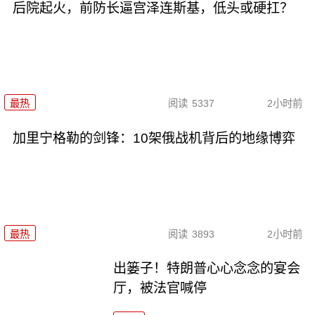
后院起火，前防长逼宫泽连斯基，低头或硬扛？
最热
阅读
5337
2小时前
加里宁格勒的剑锋：10架俄战机背后的地缘博弈
最热
阅读
3893
2小时前
出篓子！特朗普心心念念的宴会
厅，被法官喊停