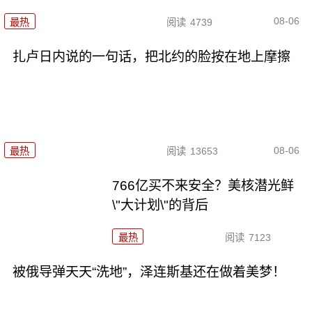
08-06
最热
阅读
4739
扎卢日内说的一句话，把北约的脸按在地上摩擦
08-06
最热
阅读
13653
766亿买不来安全？美核潜光鲜
\"大计划\"的背后
最热
阅读
7123
被俄导弹天天“洗地”，泽连斯基还在做着美梦！