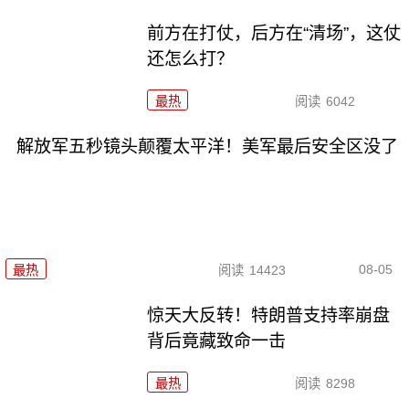
前方在打仗，后方在“清场”，这仗
还怎么打？
最热
阅读
6042
解放军五秒镜头颠覆太平洋！美军最后安全区没了
08-05
最热
阅读
14423
惊天大反转！特朗普支持率崩盘
背后竟藏致命一击
最热
阅读
8298