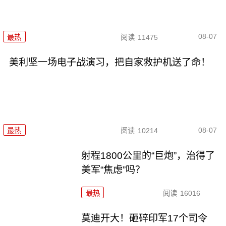
08-07
最热
阅读
11475
美利坚一场电子战演习，把自家救护机送了命！
08-07
最热
阅读
10214
射程1800公里的“巨炮”，治得了
美军“焦虑”吗？
最热
阅读
16016
莫迪开大！砸碎印军17个司令