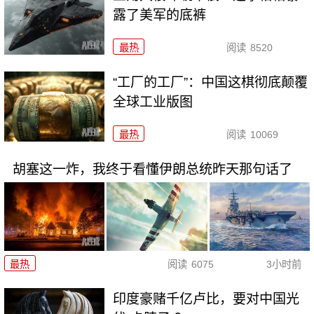
露了美军的底裤
最热
阅读
8520
“工厂的工厂”：中国这棋彻底颠覆
全球工业版图
最热
阅读
10069
胡塞这一炸，我终于看懂伊朗总统昨天那句话了
最热
阅读
6075
3小时前
印度豪赌千亿卢比，要对中国光