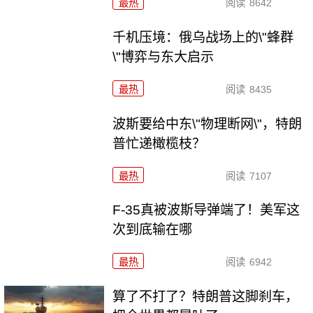
最热
阅读
8642
千机压境：俄乌战场上的\"蜂群
\"博弈与东大启示
最热
阅读
8435
波斯要给中东\"物理断网\"，特朗
普忙递橄榄枝？
最热
阅读
7107
F-35真被波斯导弹端了！美军这
次到底输在哪
最热
阅读
6942
算了不打了？特朗普这脚刹车，