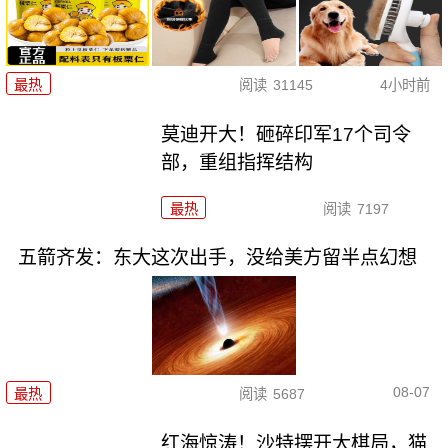
最热
阅读
31145
4小时前
莫迪开大！砸碎印军17个司令
部，重组指挥结构
最热
阅读
7197
五箭齐发：东大这次出手，没给美方留半点幻想
08-07
最热
阅读
5687
红海惊涛！沙特摆开大棋局，猫