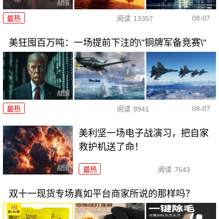
08-07
最热
阅读
13357
美狂囤百万吨：一场提前下注的\"铜牌军备竞赛\"
08-07
最热
阅读
8941
美利坚一场电子战演习，把自家
救护机送了命！
最热
阅读
7643
双十一现货专场真如平台商家所说的那样吗？