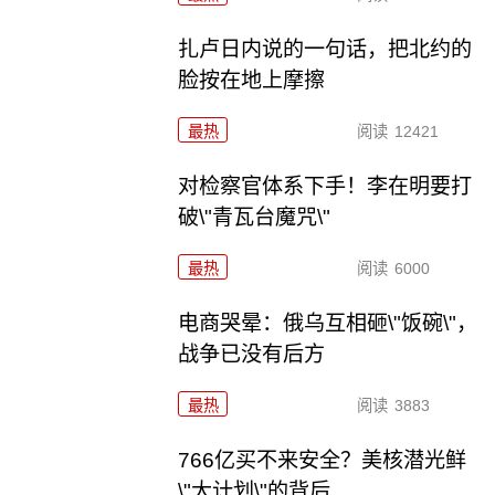
扎卢日内说的一句话，把北约的
脸按在地上摩擦
最热
阅读
12421
对检察官体系下手！李在明要打
破\"青瓦台魔咒\"
最热
阅读
6000
电商哭晕：俄乌互相砸\"饭碗\"，
战争已没有后方
最热
阅读
3883
766亿买不来安全？美核潜光鲜
\"大计划\"的背后