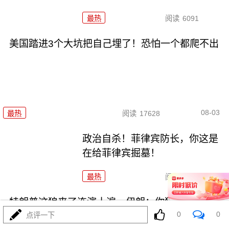
最热
阅读
6091
美国踏进3个大坑把自己埋了！恐怕一个都爬不出
08-03
最热
阅读
17628
政治自杀！菲律宾防长，你这是
在给菲律宾掘墓！
最热
阅读
7090
特朗普这狼来了连演十遍，伊朗：你猜我信不信？
0
0
点评一下