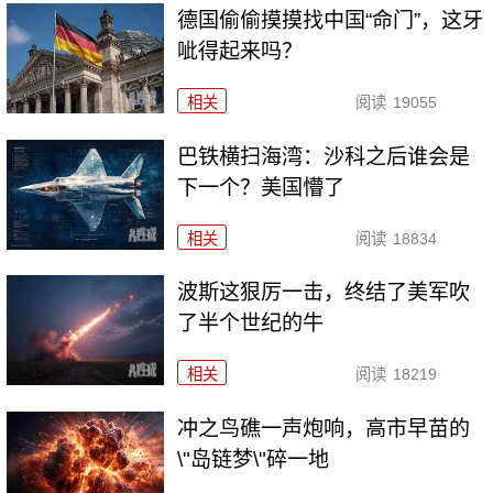
德国偷偷摸摸找中国“命门”，这牙
呲得起来吗？
相关
阅读
19055
巴铁横扫海湾：沙科之后谁会是
下一个？美国懵了
相关
阅读
18834
波斯这狠厉一击，终结了美军吹
了半个世纪的牛
相关
阅读
18219
冲之鸟礁一声炮响，高市早苗的
\"岛链梦\"碎一地