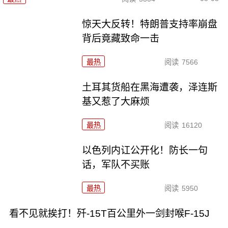
惊天大反转！特朗普支持率崩盘
背后竟藏致命一击
最热
阅读
7566
土耳其货船在黑海遭袭，泽连斯
基又惹了大麻烦
最热
阅读
16120
以色列内讧公开化！防长一句
话，军队不买账
最热
阅读
5950
看不见就挨打！歼-15T百公里外一剑封喉F-15J