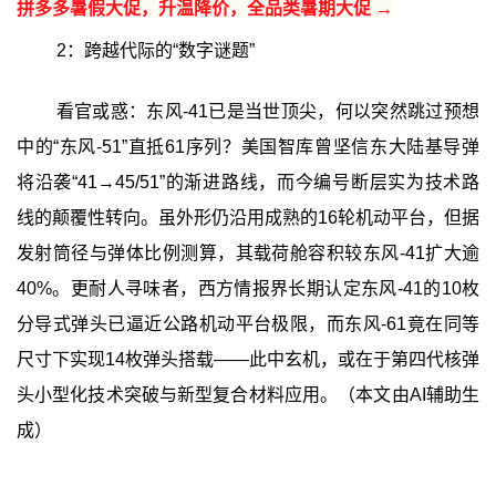
拼多多暑假大促，升温降价，全品类暑期大促 →
2：跨越代际的“数字谜题”
看官或惑：东风-41已是当世顶尖，何以突然跳过预想
中的“东风-51”直抵61序列？美国智库曾坚信东大陆基导弹
将沿袭“41→45/51”的渐进路线，而今编号断层实为技术路
线的颠覆性转向。虽外形仍沿用成熟的16轮机动平台，但据
发射筒径与弹体比例测算，其载荷舱容积较东风-41扩大逾
40%。更耐人寻味者，西方情报界长期认定东风-41的10枚
分导式弹头已逼近公路机动平台极限，而东风-61竟在同等
尺寸下实现14枚弹头搭载——此中玄机，或在于第四代核弹
头小型化技术突破与新型复合材料应用。（本文由AI辅助生
成）