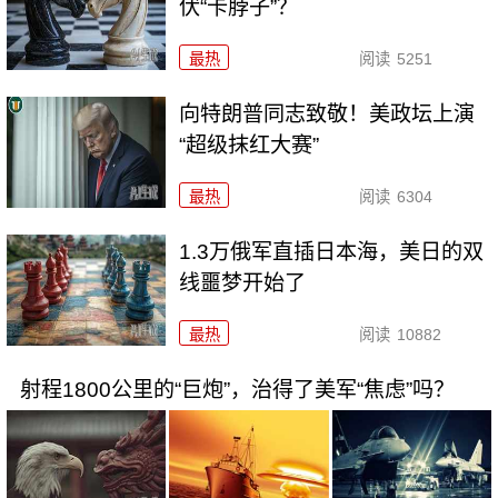
伏“卡脖子”？
最热
阅读
5251
向特朗普同志致敬！美政坛上演
“超级抹红大赛”
最热
阅读
6304
1.3万俄军直插日本海，美日的双
线噩梦开始了
最热
阅读
10882
射程1800公里的“巨炮”，治得了美军“焦虑”吗？