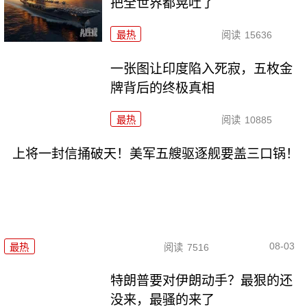
把全世界都晃吐了
最热
阅读
15636
一张图让印度陷入死寂，五枚金
牌背后的终极真相
最热
阅读
10885
上将一封信捅破天！美军五艘驱逐舰要盖三口锅！
08-03
最热
阅读
7516
特朗普要对伊朗动手？最狠的还
没来，最骚的来了