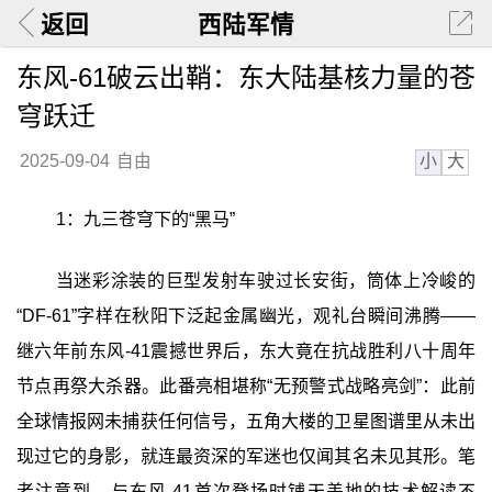
返回
西陆军情
东风-61破云出鞘：东大陆基核力量的苍
穹跃迁
小
大
2025-09-04
自由
1：九三苍穹下的“黑马”
当迷彩涂装的巨型发射车驶过长安街，筒体上冷峻的
“DF-61”字样在秋阳下泛起金属幽光，观礼台瞬间沸腾——
继六年前东风-41震撼世界后，东大竟在抗战胜利八十周年
节点再祭大杀器。此番亮相堪称“无预警式战略亮剑”：此前
全球情报网未捕获任何信号，五角大楼的卫星图谱里从未出
现过它的身影，就连最资深的军迷也仅闻其名未见其形。笔
者注意到，与东风-41首次登场时铺天盖地的技术解读不