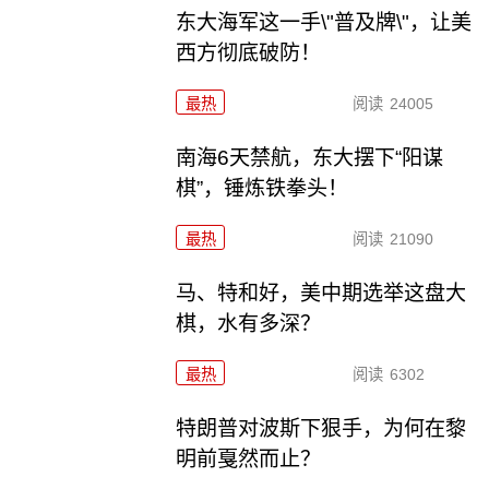
东大海军这一手\"普及牌\"，让美
西方彻底破防！
最热
阅读
24005
南海6天禁航，东大摆下“阳谋
棋”，锤炼铁拳头！
最热
阅读
21090
马、特和好，美中期选举这盘大
棋，水有多深？
最热
阅读
6302
特朗普对波斯下狠手，为何在黎
明前戛然而止？