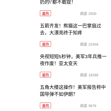
扔的\"都不敢提！
最热
阅读
2500
五箭齐发！熊猫这一巴掌扇过
去，大漂亮终于知疼
最热
阅读
22458
央视短短5秒钟，美军3年兵推一
夜作废！亚太变天
最热
阅读
18288
五角大楼这操作！美军报告称中
国导弹不如伊朗？
最热
阅读
9676