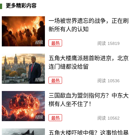
更多精彩内容
一场被世界遗忘的战争，正在刷
新所有人的认知
最热
阅读
15819
五角大楼鹰派翘首盼进京，北京
连门缝都没给留
最热
阅读
10536
三国歃血为盟剑指何方？中东大
棋有人坐不住了！
最热
阅读
10562
五角大楼吓唬中俄？这事恰恰暴