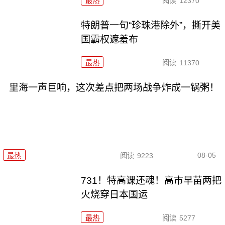
最热
阅读
12370
特朗普一句“珍珠港除外”，撕开美
国霸权遮羞布
最热
阅读
11370
里海一声巨响，这次差点把两场战争炸成一锅粥！
08-05
最热
阅读
9223
731！特高课还魂！高市早苗两把
火烧穿日本国运
最热
阅读
5277