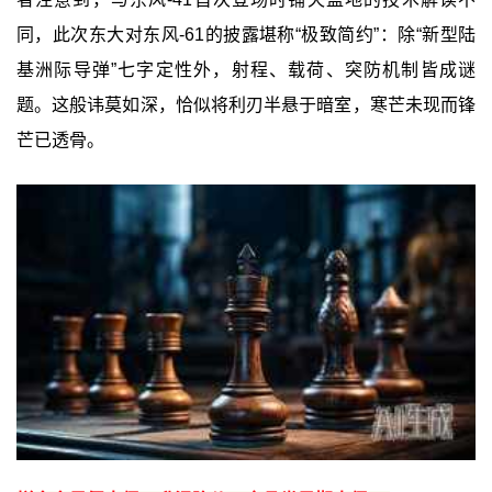
同，此次东大对东风-61的披露堪称“极致简约”：除“新型陆
基洲际导弹”七字定性外，射程、载荷、突防机制皆成谜
题。这般讳莫如深，恰似将利刃半悬于暗室，寒芒未现而锋
芒已透骨。