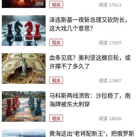
相关
阅读
17611
泽连斯基一夜斩总理又砍防长，
这大戏几个意思？
相关
阅读
17597
血条见底？美利坚这艘巨轮，或
许撑不了多久了
相关
阅读
17467
马科斯两线溃败：沙拉稳了，南
海牌被东大刺穿
相关
阅读
16626
黄海这出“老将配新王”，把俄罗斯