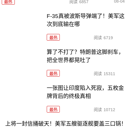
08-04
最热
阅读
6857
F-35真被波斯导弹端了！美军这
次到底输在哪
最热
阅读
6719
算了不打了？特朗普这脚刹车，
把全世界都晃吐了
最热
阅读
15311
一张图让印度陷入死寂，五枚金
牌背后的终极真相
最热
阅读
10712
上将一封信捅破天！美军五艘驱逐舰要盖三口锅！