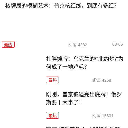
核牌局的模糊艺术：普京核红线，到底有多红？
08-05
最热
阅读
4382
扎胖摊牌：乌克兰的\"北约梦\"为
何成了一地鸡毛？
最热
阅读
4258
刚刚，普京被逼亮出底牌！俄罗
斯要干大事了！
最热
阅读
15331