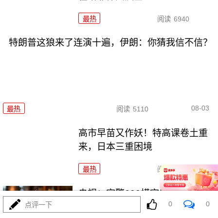
最热
阅读
6940
特朗普这狼来了连演十遍，伊朗：你猜我信不信？
08-03
最热
阅读
5110
高市早苗又作妖！特高课卷土重
来，日本三重困境
最热
阅读
4486
央视：空警600横空出世，美航母
0
0
点评一下
最强王牌失效