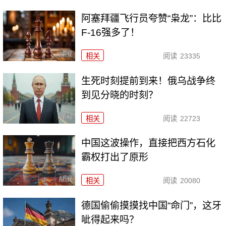
阿塞拜疆飞行员夸赞“枭龙”：比比
F-16强多了！
相关
阅读
23335
生死时刻提前到来！俄乌战争终
到见分晓的时刻？
相关
阅读
22723
中国这波操作，直接把西方石化
霸权打出了原形
相关
阅读
20080
德国偷偷摸摸找中国“命门”，这牙
呲得起来吗？