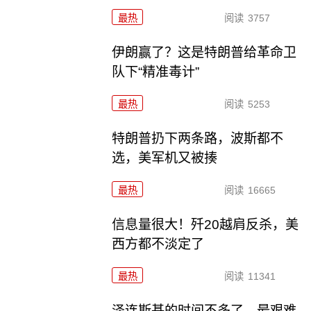
最热
阅读
3757
伊朗赢了？这是特朗普给革命卫
队下“精准毒计”
最热
阅读
5253
特朗普扔下两条路，波斯都不
选，美军机又被揍
最热
阅读
16665
信息量很大！歼20越肩反杀，美
西方都不淡定了
最热
阅读
11341
泽连斯基的时间不多了，最艰难