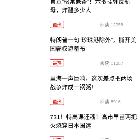
官宣“核常兼备”！六爷挂弹反航
母，炸醒多少人
最热
阅读
12058
特朗普一句“珍珠港除外”，撕开美
国霸权遮羞布
最热
阅读
11057
里海一声巨响，这次差点把两场
战争炸成一锅粥！
最热
阅读
8916
731！特高课还魂！高市早苗两把
火烧穿日本国运