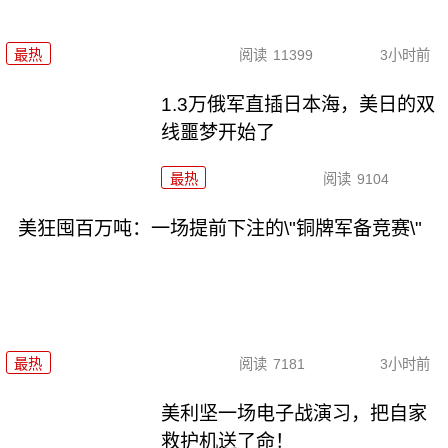
最热
阅读
11399
3小时前
1.3万俄军直插日本海，美日的双
线噩梦开始了
最热
阅读
9104
美狂囤百万吨：一场提前下注的\"铜牌军备竞赛\"
最热
阅读
7181
3小时前
美利坚一场电子战演习，把自家
救护机送了命！