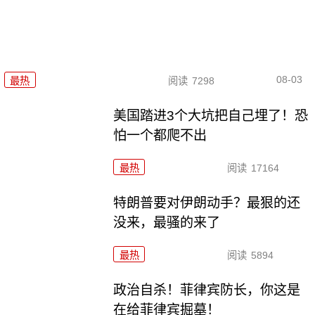
08-03
最热
阅读
7298
美国踏进3个大坑把自己埋了！恐
怕一个都爬不出
最热
阅读
17164
特朗普要对伊朗动手？最狠的还
没来，最骚的来了
最热
阅读
5894
政治自杀！菲律宾防长，你这是
在给菲律宾掘墓！