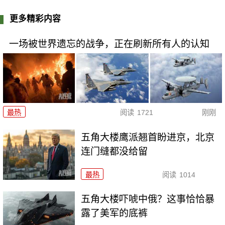
更多精彩内容
一场被世界遗忘的战争，正在刷新所有人的认知
最热
阅读
1721
刚刚
五角大楼鹰派翘首盼进京，北京
连门缝都没给留
最热
阅读
1014
五角大楼吓唬中俄？这事恰恰暴
露了美军的底裤