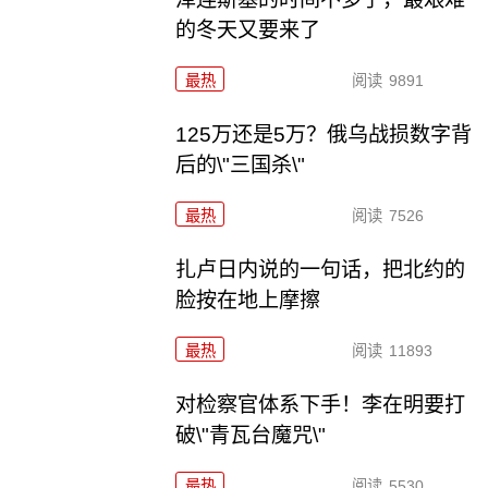
的冬天又要来了
最热
阅读
9891
125万还是5万？俄乌战损数字背
后的\"三国杀\"
最热
阅读
7526
扎卢日内说的一句话，把北约的
脸按在地上摩擦
最热
阅读
11893
对检察官体系下手！李在明要打
破\"青瓦台魔咒\"
最热
阅读
5530