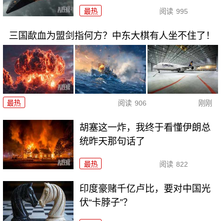
最热
阅读
995
三国歃血为盟剑指何方？中东大棋有人坐不住了！
最热
阅读
906
刚刚
胡塞这一炸，我终于看懂伊朗总
统昨天那句话了
最热
阅读
822
印度豪赌千亿卢比，要对中国光
伏“卡脖子”？