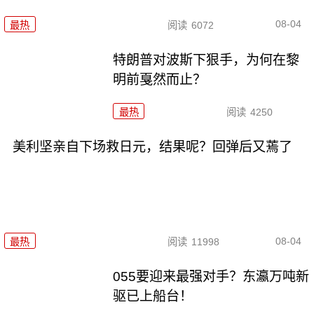
08-04
最热
阅读
6072
特朗普对波斯下狠手，为何在黎
明前戛然而止？
最热
阅读
4250
美利坚亲自下场救日元，结果呢？回弹后又蔫了
08-04
最热
阅读
11998
055要迎来最强对手？东瀛万吨新
驱已上船台！