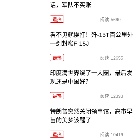
话，军队不买账
最热
阅读
5690
看不见就挨打！歼-15T百公里外
一剑封喉F-15J
最热
阅读
12655
印度满世界绕了一大圈，最后发
现还是中国好？
最热
阅读
12393
特朗普突然关闭领事馆，高市早
苗的美梦该醒了
最热
阅读
10419