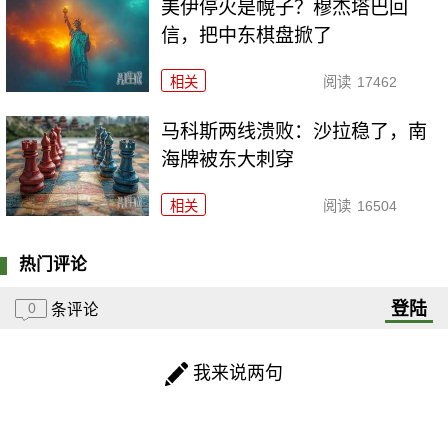
美伊停火是幌子？穆杰塔巴回
信，把中东棋盘掀了
相关
阅读
17462
马科斯两线溃败：沙拉稳了，南
海牌被东大刺穿
相关
阅读
16504
热门评论
登陆
0
条评论
我来说两句