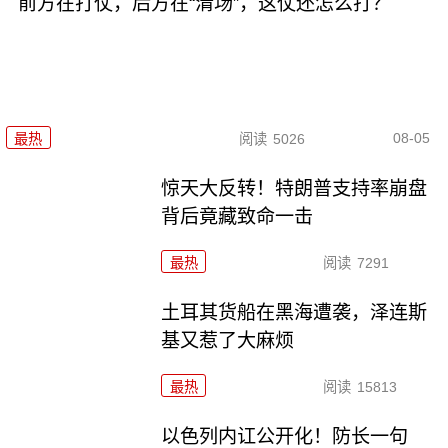
前方在打仗，后方在“清场”，这仗还怎么打？
08-05
最热
阅读
5026
惊天大反转！特朗普支持率崩盘
背后竟藏致命一击
最热
阅读
7291
土耳其货船在黑海遭袭，泽连斯
基又惹了大麻烦
最热
阅读
15813
以色列内讧公开化！防长一句