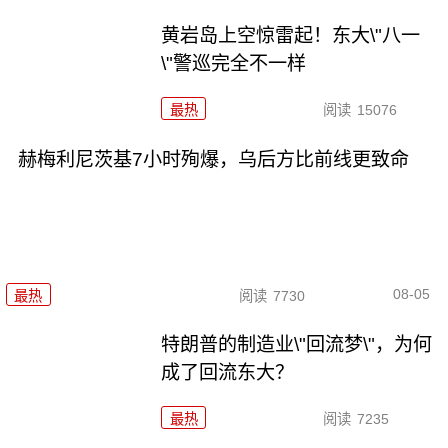
黄岩岛上空惊雷起！东大\"八一
\"警巡完全不一样
最热
阅读
15076
赫梅利尼茨基7小时殉爆，乌后方比前线更致命
08-05
最热
阅读
7730
特朗普的制造业\"回流梦\"，为何
成了回流东大？
最热
阅读
7235