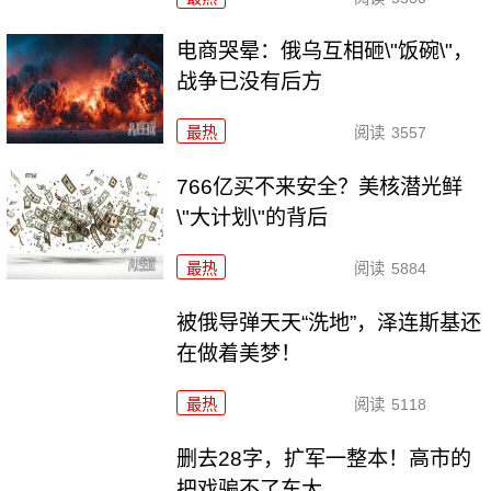
电商哭晕：俄乌互相砸\"饭碗\"，
战争已没有后方
最热
阅读
3557
766亿买不来安全？美核潜光鲜
\"大计划\"的背后
最热
阅读
5884
被俄导弹天天“洗地”，泽连斯基还
在做着美梦！
最热
阅读
5118
删去28字，扩军一整本！高市的
把戏骗不了东大