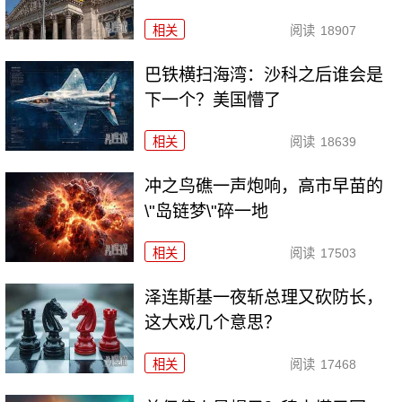
相关
阅读
18907
巴铁横扫海湾：沙科之后谁会是
下一个？美国懵了
相关
阅读
18639
冲之鸟礁一声炮响，高市早苗的
\"岛链梦\"碎一地
相关
阅读
17503
泽连斯基一夜斩总理又砍防长，
这大戏几个意思？
相关
阅读
17468