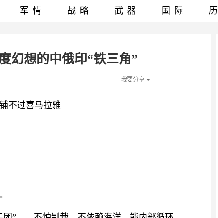
军情
战略
武器
国际
印度幻想的中俄印“铁三角”
我要分享
铺不过喜马拉雅
。
集团”——不怕制裁、不依赖海洋、能内部循环。