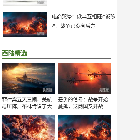
电商哭晕：俄乌互相砸\"饭碗
\"，战争已没有后方
西陆精选
菲律宾五天三闹，美航
恶劣的信号：战争开始
母压阵，布林肯说了大
蔓延，这两国又开战
实话
了！