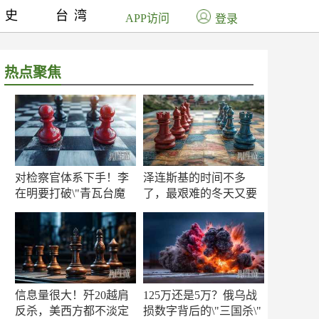
历史
台湾
APP访问
登录
热点聚焦
对检察官体系下手！李
泽连斯基的时间不多
在明要打破\"青瓦台魔
了，最艰难的冬天又要
咒\"
来了
信息量很大！歼20越肩
125万还是5万？俄乌战
反杀，美西方都不淡定
损数字背后的\"三国杀\"