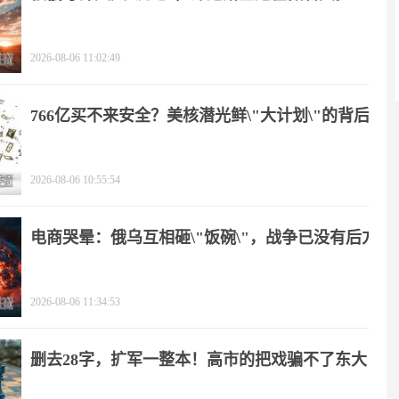
2026-08-06 11:02:49
766亿买不来安全？美核潜光鲜\"大计划\"的背后
2026-08-06 10:55:54
电商哭晕：俄乌互相砸\"饭碗\"，战争已没有后方
2026-08-06 11:34:53
删去28字，扩军一整本！高市的把戏骗不了东大