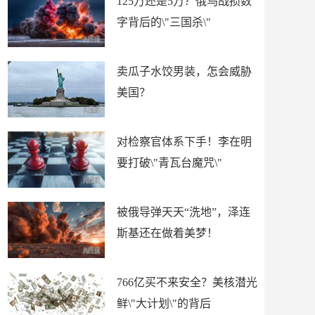
125万还是5万？俄乌战损数
字背后的\"三国杀\"
卖瓜子水饺男装，怎会威胁
美国？
对检察官体系下手！李在明
要打破\"青瓦台魔咒\"
被俄导弹天天“洗地”，泽连
斯基还在做着美梦！
766亿买不来安全？美核潜光
鲜\"大计划\"的背后