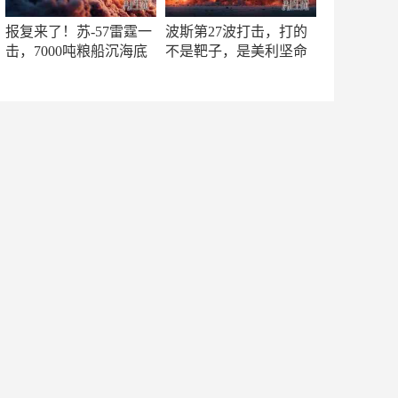
报复来了！苏-57雷霆一
波斯第27波打击，打的
击，7000吨粮船沉海底
不是靶子，是美利坚命
门