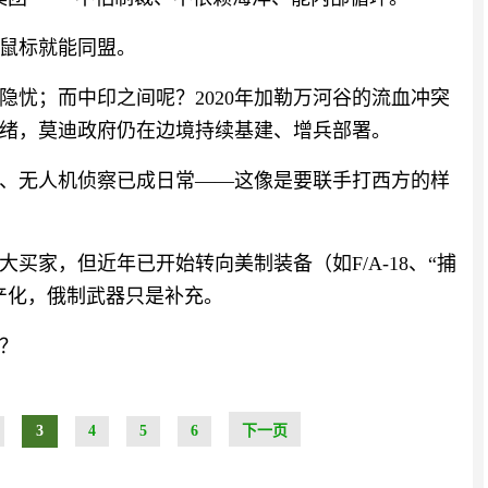
鼠标就能同盟。
隐忧；而中印之间呢？2020年加勒万河谷的流血冲突
绪，莫迪政府仍在边境持续基建、增兵部署。
、无人机侦察已成日常——这像是要联手打西方的样
买家，但近年已开始转向美制装备（如F/A-18、“捕
产化，俄制武器只是补充。
？
3
4
5
6
下一页