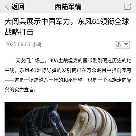
返回
西陆军情
大阅兵展示中国军力，东风61领衔全球
战略打击
小
大
2025-09-03
小鸟
天安门广场上，99A主战坦克的履带刚刚碾过历史的地
平线，东风-61洲际导弹的发射筒已在万众瞩目中指向苍穹
——这是一场跨越八十年的和平守望，也是一个民族走向复
兴的实力宣言。