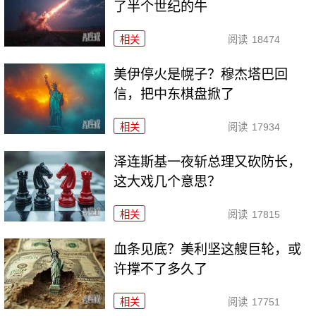
了半个世纪的牛
相关
阅读
18474
美伊停火是幌子？穆杰塔巴回
信，把中东棋盘掀了
相关
阅读
17934
泽连斯基一夜斩总理又砍防长，
这大戏几个意思？
相关
阅读
17815
血条见底？美利坚这艘巨轮，或
许撑不了多久了
相关
阅读
17751