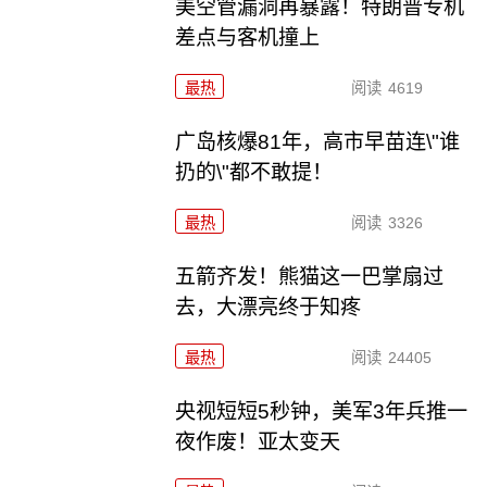
美空管漏洞再暴露！特朗普专机
差点与客机撞上
最热
阅读
4619
广岛核爆81年，高市早苗连\"谁
扔的\"都不敢提！
最热
阅读
3326
五箭齐发！熊猫这一巴掌扇过
去，大漂亮终于知疼
最热
阅读
24405
央视短短5秒钟，美军3年兵推一
夜作废！亚太变天