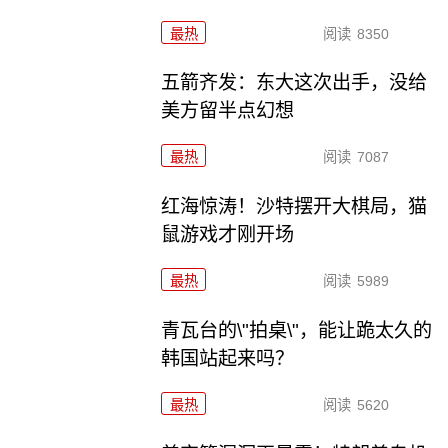
最热
阅读
8350
五箭齐发：东大这次出手，没给
美方留半点幻想
最热
阅读
7087
红海惊涛！沙特摆开大棋局，猫
鼠游戏才刚开场
最热
阅读
5989
青瓦台的\"拍桌\"，能让跪太久的
韩国站起来吗？
最热
阅读
5620