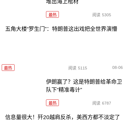
堆出海上棺材
最热
阅读
5305
五角大楼“罗生门”：特朗普这出戏把全世界演懵
08-06
最热
阅读
5115
伊朗赢了？这是特朗普给革命卫
队下“精准毒计”
最热
阅读
6787
信息量很大！歼20越肩反杀，美西方都不淡定了