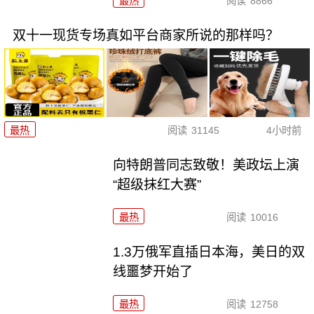
最热
阅读
8866
双十一现货专场真如平台商家所说的那样吗？
最热
阅读
31145
4小时前
向特朗普同志致敬！美政坛上演
“超级抹红大赛”
最热
阅读
10016
1.3万俄军直插日本海，美日的双
线噩梦开始了
最热
阅读
12758