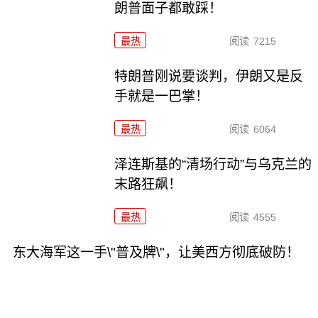
朗普面子都敢踩！
最热
阅读
7215
特朗普刚说要谈判，伊朗又是反
手就是一巴掌！
最热
阅读
6064
泽连斯基的“清场行动”与乌克兰的
末路狂飙！
最热
阅读
4555
东大海军这一手\"普及牌\"，让美西方彻底破防！