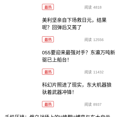
最热
阅读
4818
美利坚亲自下场救日元，结果
呢？回弹后又蔫了
最热
阅读
12556
055要迎来最强对手？东瀛万吨新
驱已上船台！
最热
阅读
11432
科幻片照进了现实，东大机器狼
驮着武器冲锋！
最热
阅读
8937