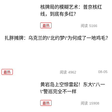
核牌局的模糊艺术：普京核红
线，到底有多红？
最热
阅读
5166
扎胖摊牌：乌克兰的\"北约梦\"为何成了一地鸡毛？
08-05
最热
阅读
4962
黄岩岛上空惊雷起！东大\"八一
\"警巡完全不一样
最热
阅读
15908