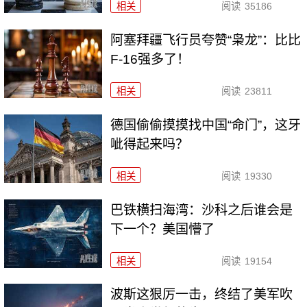
相关
阅读
35186
阿塞拜疆飞行员夸赞“枭龙”：比比
F-16强多了！
相关
阅读
23811
德国偷偷摸摸找中国“命门”，这牙
呲得起来吗？
相关
阅读
19330
巴铁横扫海湾：沙科之后谁会是
下一个？美国懵了
相关
阅读
19154
波斯这狠厉一击，终结了美军吹