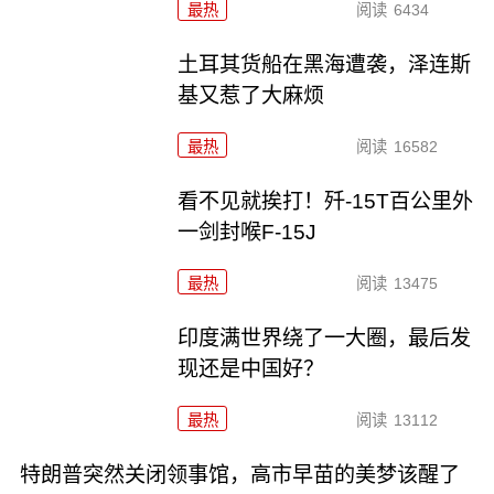
最热
阅读
6434
土耳其货船在黑海遭袭，泽连斯
基又惹了大麻烦
最热
阅读
16582
看不见就挨打！歼-15T百公里外
一剑封喉F-15J
最热
阅读
13475
印度满世界绕了一大圈，最后发
现还是中国好？
最热
阅读
13112
特朗普突然关闭领事馆，高市早苗的美梦该醒了