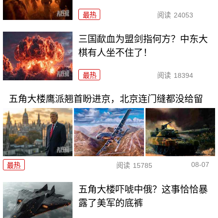
最热
阅读
24053
三国歃血为盟剑指何方？中东大
棋有人坐不住了！
最热
阅读
18394
五角大楼鹰派翘首盼进京，北京连门缝都没给留
08-07
最热
阅读
15785
五角大楼吓唬中俄？这事恰恰暴
露了美军的底裤