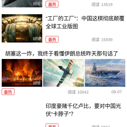
最热
阅读
13519
“工厂的工厂”：中国这棋彻底颠覆
全球工业版图
最热
阅读
15939
胡塞这一炸，我终于看懂伊朗总统昨天那句话了
08-07
最热
阅读
10042
印度豪赌千亿卢比，要对中国光
伏“卡脖子”？