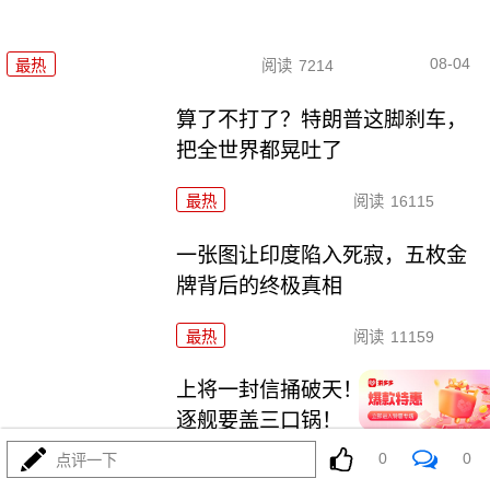
08-04
最热
阅读
7214
算了不打了？特朗普这脚刹车，
把全世界都晃吐了
最热
阅读
16115
一张图让印度陷入死寂，五枚金
牌背后的终极真相
最热
阅读
11159
上将一封信捅破天！美军五艘驱
逐舰要盖三口锅！
0
0
点评一下
最热
阅读
7842