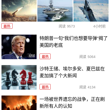
最热
阅读
9573
4小时前
特朗普一句“我们也想要导弹”揭了
美国的老底
最热
阅读
5064
沙特王储、埃尔多安、夏巴兹在
麦加搞了个大新闻
最热
阅读
4134
一场被世界遗忘的战争，正在刷
新所有人的认知