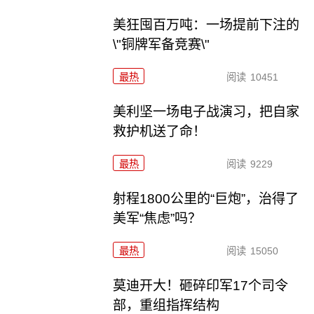
美狂囤百万吨：一场提前下注的
\"铜牌军备竞赛\"
最热
阅读
10451
美利坚一场电子战演习，把自家
救护机送了命！
最热
阅读
9229
射程1800公里的“巨炮”，治得了
美军“焦虑”吗？
最热
阅读
15050
莫迪开大！砸碎印军17个司令
部，重组指挥结构