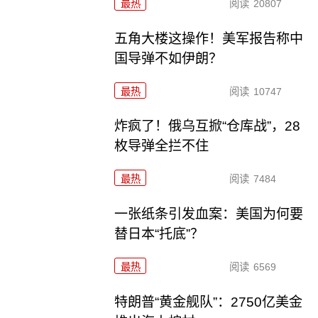
最热
阅读
20807
五角大楼这操作！美军报告称中
国导弹不如伊朗？
最热
阅读
10747
炸疯了！俄乌互掀“仓库战”，28
枚导弹全拦不住
最热
阅读
7484
一张纸条引发血案：美国为何要
替日本“托底”？
最热
阅读
6569
特朗普“黄金舰队”：2750亿美金