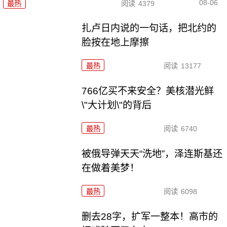
08-06
最热
阅读
4379
扎卢日内说的一句话，把北约的
脸按在地上摩擦
最热
阅读
13177
766亿买不来安全？美核潜光鲜
\"大计划\"的背后
最热
阅读
6740
被俄导弹天天“洗地”，泽连斯基还
在做着美梦！
最热
阅读
6098
删去28字，扩军一整本！高市的