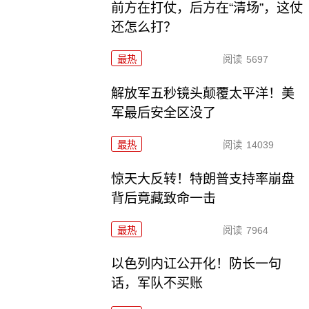
前方在打仗，后方在“清场”，这仗
还怎么打？
最热
阅读
5697
解放军五秒镜头颠覆太平洋！美
军最后安全区没了
最热
阅读
14039
惊天大反转！特朗普支持率崩盘
背后竟藏致命一击
最热
阅读
7964
以色列内讧公开化！防长一句
话，军队不买账