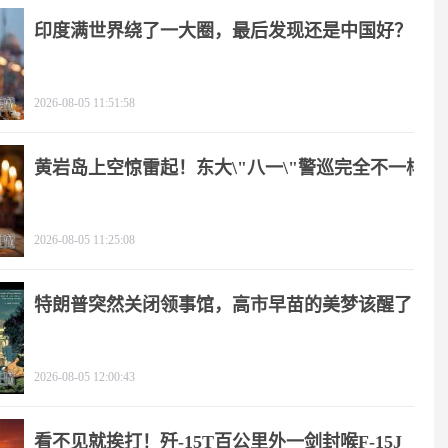
印度满世界绕了一大圈，最后发现还是中国好？
2026-08-05 11:51:58
黄岩岛上空惊雷起！东大\"八一\"警巡完全不一样
2026-08-05 11:25:08
特朗普突然关闭领事馆，高市早苗的美梦该醒了
2026-08-05 12:00:43
看不见就挨打！歼-15T百公里外一剑封喉F-15J