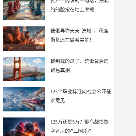
扎卢日内说的一句话，把北
约的脸按在地上摩擦
被俄导弹天天“洗地”，泽连
斯基还在做着美梦！
被制裁的瓜子：荒诞背后的
贸易真相
123个职业标准向社会公开征
求意见
125万还是5万？俄乌战损数
字背后的\"三国杀\"