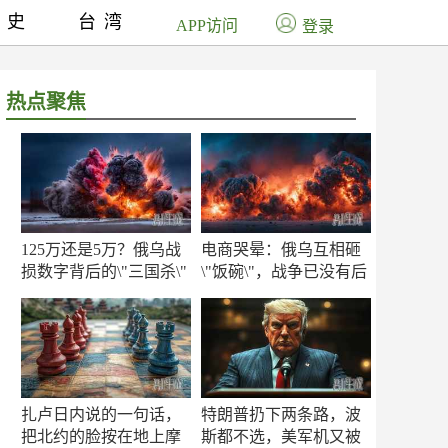
历史
台湾
APP访问
登录
热点聚焦
125万还是5万？俄乌战
电商哭晕：俄乌互相砸
损数字背后的\"三国杀\"
\"饭碗\"，战争已没有后
方
扎卢日内说的一句话，
特朗普扔下两条路，波
把北约的脸按在地上摩
斯都不选，美军机又被