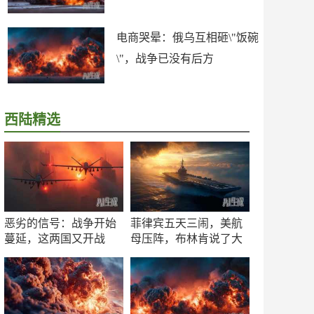
电商哭晕：俄乌互相砸\"饭碗
\"，战争已没有后方
西陆精选
恶劣的信号：战争开始
菲律宾五天三闹，美航
蔓延，这两国又开战
母压阵，布林肯说了大
了！
实话