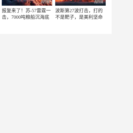
报复来了！苏-57雷霆一
波斯第27波打击，打的
击，7000吨粮船沉海底
不是靶子，是美利坚命
门