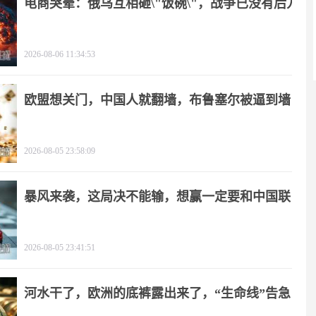
电商哭晕：俄乌互相砸\"饭碗\"，战争已没有后方
2026-08-06 11:34:53
欧盟想关门，中国人就翻墙，布鲁塞尔被逼到墙
角
2026-08-05 23:58:09
暴风来袭，这局决不能输，想赢一定要和中国联
手
2026-08-05 23:41:51
河水干了，欧洲的底裤露出来了，“生命线”告急