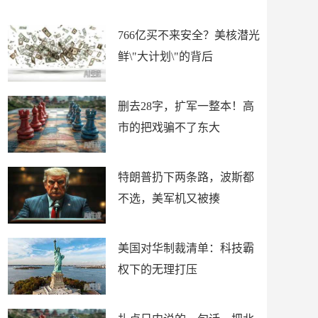
擦
揍
766亿买不来安全？美核潜光
鲜\"大计划\"的背后
删去28字，扩军一整本！高
市的把戏骗不了东大
特朗普扔下两条路，波斯都
不选，美军机又被揍
美国对华制裁清单：科技霸
权下的无理打压