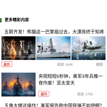
更多精彩内容
五箭齐发！熊猫这一巴掌扇过去，大漂亮终于知疼
最热
阅读
1646
刚刚
央视短短5秒钟，美军3年兵推一
夜作废！亚太变天
最热
阅读
1750
五角大楼这操作！美军报告称中国导弹不如伊朗？