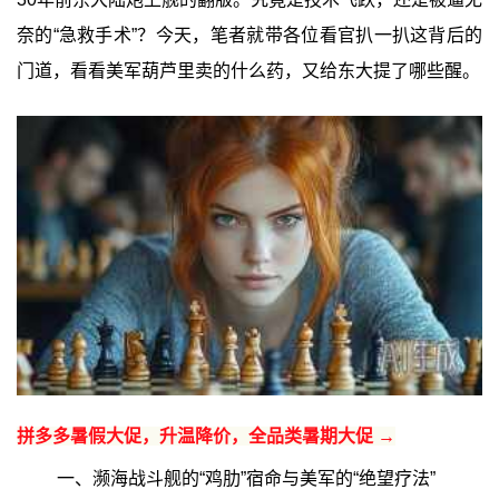
奈的“急救手术”？今天，笔者就带各位看官扒一扒这背后的
门道，看看美军葫芦里卖的什么药，又给东大提了哪些醒。
拼多多暑假大促，升温降价，全品类暑期大促 →
一、濒海战斗舰的“鸡肋”宿命与美军的“绝望疗法”