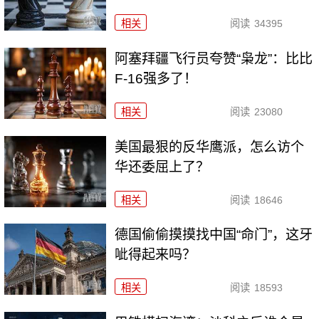
相关
阅读
34395
阿塞拜疆飞行员夸赞“枭龙”：比比
F-16强多了！
相关
阅读
23080
美国最狠的反华鹰派，怎么访个
华还委屈上了？
相关
阅读
18646
德国偷偷摸摸找中国“命门”，这牙
呲得起来吗？
相关
阅读
18593