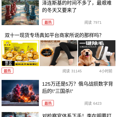
泽连斯基的时间不多了，最艰难
的冬天又要来了
最热
阅读
7971
双十一现货专场真如平台商家所说的那样吗？
最热
阅读
31145
4小时前
125万还是5万？俄乌战损数字背
后的\"三国杀\"
最热
阅读
6423
对检察官体系下手！李在明要打