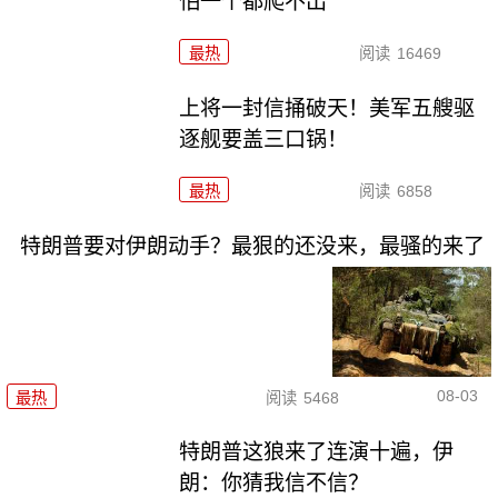
怕一个都爬不出
最热
阅读
16469
上将一封信捅破天！美军五艘驱
逐舰要盖三口锅！
最热
阅读
6858
特朗普要对伊朗动手？最狠的还没来，最骚的来了
08-03
最热
阅读
5468
特朗普这狼来了连演十遍，伊
朗：你猜我信不信？