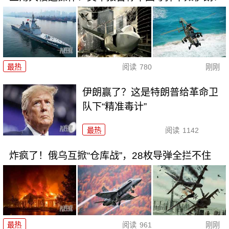
最热
阅读
780
刚刚
伊朗赢了？这是特朗普给革命卫
队下“精准毒计”
最热
阅读
1142
炸疯了！俄乌互掀“仓库战”，28枚导弹全拦不住
最热
阅读
961
刚刚