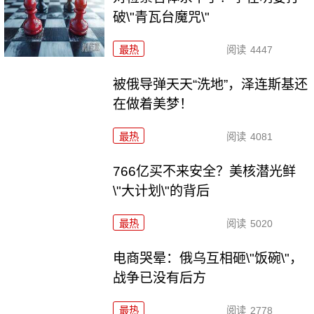
破\"青瓦台魔咒\"
最热
阅读
4447
被俄导弹天天“洗地”，泽连斯基还
在做着美梦！
最热
阅读
4081
766亿买不来安全？美核潜光鲜
\"大计划\"的背后
最热
阅读
5020
电商哭晕：俄乌互相砸\"饭碗\"，
战争已没有后方
最热
阅读
2778