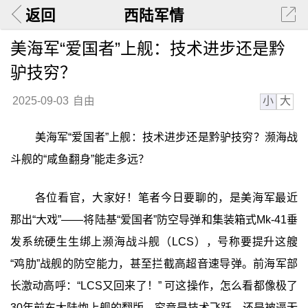
返回
西陆军情
美海军“爱国者”上舰：技术进步还是黔
驴技穷？
小
大
2025-09-03
自由
美海军“爱国者”上舰：技术进步还是黔驴技穷？濒海战
斗舰的“咸鱼翻身”能走多远？
各位看官，大家好！笔者今日要聊的，是美海军最近
那出“大戏”——将陆基“爱国者”防空导弹和集装箱式Mk-41垂
发系统硬生生绑上濒海战斗舰（LCS），号称要提升这艘
“鸡肋”战舰的防空能力，甚至拦截高超音速导弹。前海军部
长激动高呼：“LCS又回来了！” 可这操作，怎么看都像极了
30年前东大陆炮上舰的翻版。究竟是技术飞跃，还是被逼无