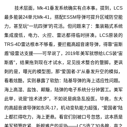
技术层面，Mk-41垂发系统确实有点本事。提到，LCS
最多能装24单元Mk-41，搭配ESSM导弹可提升区域防空能
力，甚至玩“一坑四弹”的花活。但问题来了：集装箱式系统
集成度低，电力、火控、雷达都得临时拼凑。LCS原装的
TRS-4D雷达根本不够看，要拦截高超音速导弹，得靠“宙斯
盾”级雷达支援——可早说了，2019年美军就想给LCS装“宙
斯盾”，结果拖到现在才试水，足见技术整合的蹩脚。更讽
刺的是，曝光的模型图，那“爱国者-3”从垂发升空的模拟，
看着炫酷，实则暴露了软肋：陆基导弹的海上适应性问题。
海上高湿、盐蚀、颠簸，陆弹的电子系统分分钟罢工。美军
此举，说是“技术进步”，不如说是病急乱投医。毕竟，东大
的高超音速导弹如东风-17，机动变轨能力超强，“爱国者”陆
上都拦得吃力，海上更悬。看官们别被口号忽悠，这本质是
美军预算吃紧、新舰难产的妥协——LCS造了30多艘，弃之