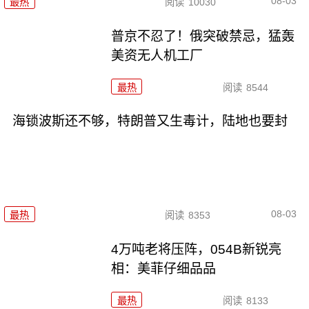
08-03
最热
阅读
10030
普京不忍了！俄突破禁忌，猛轰
美资无人机工厂
最热
阅读
8544
海锁波斯还不够，特朗普又生毒计，陆地也要封
08-03
最热
阅读
8353
4万吨老将压阵，054B新锐亮
相：美菲仔细品品
最热
阅读
8133