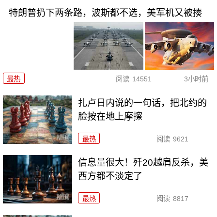
特朗普扔下两条路，波斯都不选，美军机又被揍
最热
阅读
14551
3小时前
扎卢日内说的一句话，把北约的
脸按在地上摩擦
最热
阅读
9621
信息量很大！歼20越肩反杀，美
西方都不淡定了
最热
阅读
8817