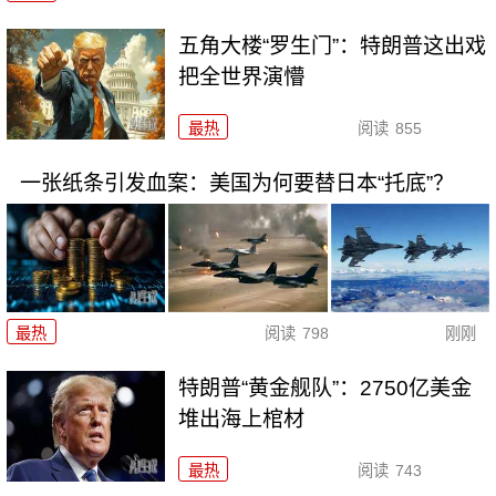
五角大楼“罗生门”：特朗普这出戏
把全世界演懵
最热
阅读
855
一张纸条引发血案：美国为何要替日本“托底”？
最热
阅读
798
刚刚
特朗普“黄金舰队”：2750亿美金
堆出海上棺材
最热
阅读
743