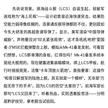
先说说背景。濒海战斗舰（LCS）自诞生起，就被军
迷戏称为“海上花瓶”——设计初衷是近海快速突击，结果防
空能力弱得像纸糊的，连普通反舰导弹都防不住，更别提如
今东大研发的高超音速导弹了。显示，美军渲染“中国导弹
威胁”，声称要应对“印太紧张局势”，这才急吼吼地把“爱国
者-3”MSE拦截弹整合上舰，模拟从Mk-41垂发发射。可看官
们想想，LCS那单薄的身板，扛得住吗？Mk-41垂发系统本
是给大舰用的，现在硬塞进集装箱模块，绑上LCS甲板，航
行时摇摇晃晃，活像“卡车顶放火箭炮”。直指要害：这操作
“和昔日解放军的陆炮上舰，其实就是一个模样”，无非是“万
般无奈下的手术”，因为LCS的防空“太差劲了”。前海军部长
那句“LCS又回来了”，听着热血，实则透着股悲凉——分明
是黔驴技穷，拿老舰当试验田。