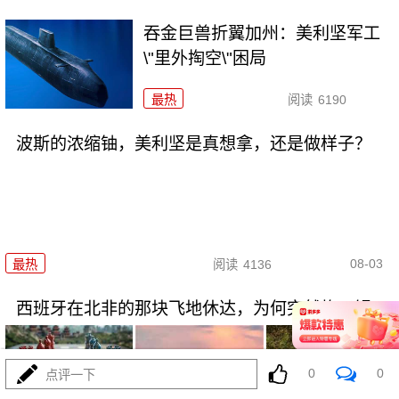
吞金巨兽折翼加州：美利坚军工
\"里外掏空\"困局
最热
阅读
6190
波斯的浓缩铀，美利坚是真想拿，还是做样子？
08-03
最热
阅读
4136
西班牙在北非的那块飞地休达，为何突然炸了锅
0
0
点评一下