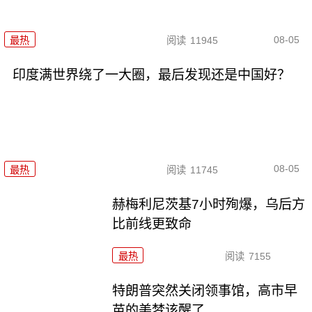
08-05
最热
阅读
11945
印度满世界绕了一大圈，最后发现还是中国好？
08-05
最热
阅读
11745
赫梅利尼茨基7小时殉爆，乌后方
比前线更致命
最热
阅读
7155
特朗普突然关闭领事馆，高市早
苗的美梦该醒了