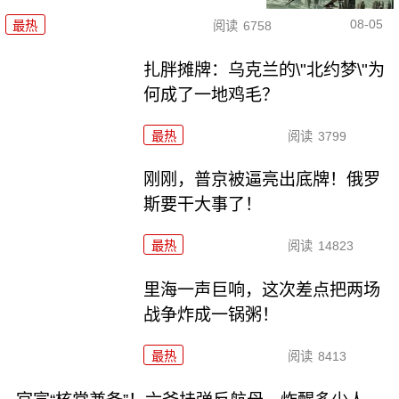
08-05
最热
阅读
6758
扎胖摊牌：乌克兰的\"北约梦\"为
何成了一地鸡毛？
最热
阅读
3799
刚刚，普京被逼亮出底牌！俄罗
斯要干大事了！
最热
阅读
14823
里海一声巨响，这次差点把两场
战争炸成一锅粥！
最热
阅读
8413