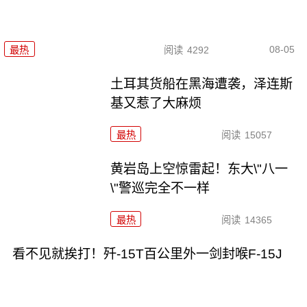
08-05
最热
阅读
4292
土耳其货船在黑海遭袭，泽连斯
基又惹了大麻烦
最热
阅读
15057
黄岩岛上空惊雷起！东大\"八一
\"警巡完全不一样
最热
阅读
14365
看不见就挨打！歼-15T百公里外一剑封喉F-15J