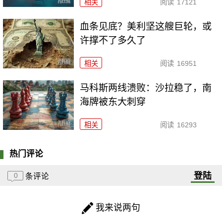
相关
阅读
17121
血条见底？美利坚这艘巨轮，或
许撑不了多久了
相关
阅读
16951
马科斯两线溃败：沙拉稳了，南
海牌被东大刺穿
相关
阅读
16293
热门评论
登陆
0
条评论
我来说两句