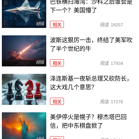
巴铁横扫海湾：沙科之后谁会是
下一个？美国懵了
相关
阅读
18257
波斯这狠厉一击，终结了美军吹
了半个世纪的牛
相关
阅读
17934
泽连斯基一夜斩总理又砍防长，
这大戏几个意思？
相关
阅读
17276
美伊停火是幌子？穆杰塔巴回
信，把中东棋盘掀了