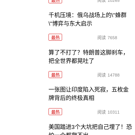
最热
阅读
10265
千机压境：俄乌战场上的\"蜂群
\"博弈与东大启示
最热
阅读
7658
算了不打了？特朗普这脚刹车，
把全世界都晃吐了
最热
阅读
14788
一张图让印度陷入死寂，五枚金
牌背后的终极真相
最热
阅读
10311
美国踏进3个大坑把自己埋了！恐