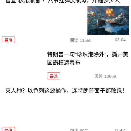
官宣“核常兼备”！六爷挂弹反航母，炸醒多少人
08-04
最热
阅读
11550
特朗普一句“珍珠港除外”，撕开美
国霸权遮羞布
最热
阅读
10609
灭人种？以色列这波操作，连特朗普面子都敢踩！
08-04
最热
阅读
6071