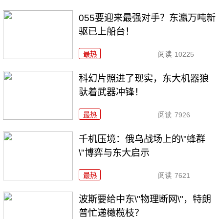
055要迎来最强对手？东瀛万吨新
驱已上船台！
最热
阅读
10225
科幻片照进了现实，东大机器狼
驮着武器冲锋！
最热
阅读
7926
千机压境：俄乌战场上的\"蜂群
\"博弈与东大启示
最热
阅读
7621
波斯要给中东\"物理断网\"，特朗
普忙递橄榄枝？