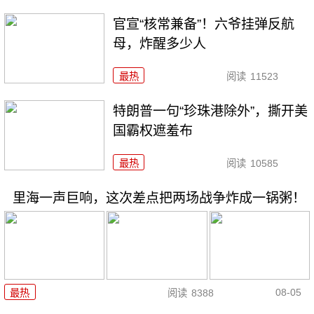
官宣“核常兼备”！六爷挂弹反航
母，炸醒多少人
最热
阅读
11523
特朗普一句“珍珠港除外”，撕开美
国霸权遮羞布
最热
阅读
10585
里海一声巨响，这次差点把两场战争炸成一锅粥！
08-05
最热
阅读
8388