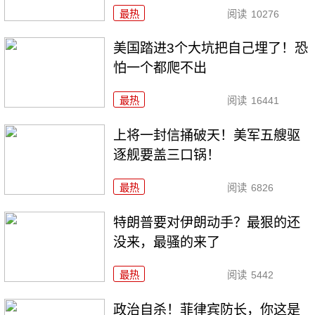
最热
阅读
10276
美国踏进3个大坑把自己埋了！恐
怕一个都爬不出
最热
阅读
16441
上将一封信捅破天！美军五艘驱
逐舰要盖三口锅！
最热
阅读
6826
特朗普要对伊朗动手？最狠的还
没来，最骚的来了
最热
阅读
5442
政治自杀！菲律宾防长，你这是