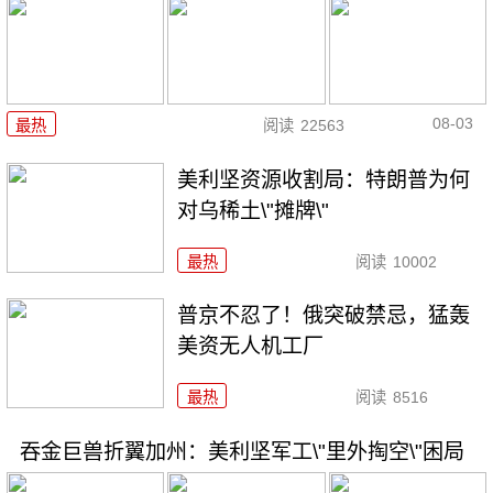
08-03
最热
阅读
22563
美利坚资源收割局：特朗普为何
对乌稀土\"摊牌\"
最热
阅读
10002
普京不忍了！俄突破禁忌，猛轰
美资无人机工厂
最热
阅读
8516
吞金巨兽折翼加州：美利坚军工\"里外掏空\"困局