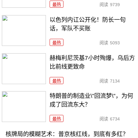
最热
阅读
9739
以色列内讧公开化！防长一句
话，军队不买账
最热
阅读
5093
赫梅利尼茨基7小时殉爆，乌后方
比前线更致命
最热
阅读
7134
特朗普的制造业\"回流梦\"，为何
成了回流东大？
最热
阅读
6734
核牌局的模糊艺术：普京核红线，到底有多红？