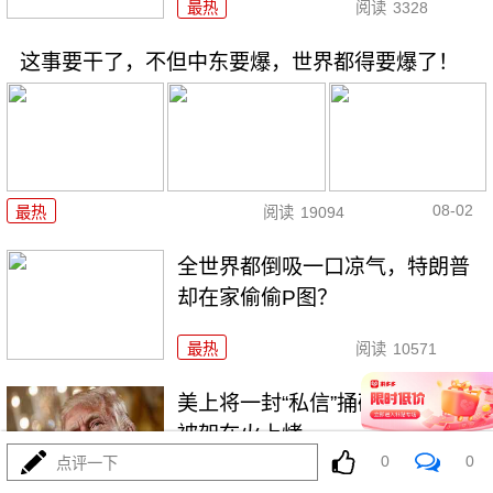
最热
阅读
3328
这事要干了，不但中东要爆，世界都得要爆了！
08-02
最热
阅读
19094
全世界都倒吸一口凉气，特朗普
却在家偷偷P图？
最热
阅读
10571
美上将一封“私信”捅破天！特朗普
被架在火上烤
0
0
点评一下
最热
阅读
9245