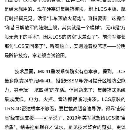
是给大舰用的，现在硬塞进集装箱模块，绑上LCS甲板，航
行时摇摇晃晃，活像“卡车顶放火箭炮”。直指要害：这操作
“和昔日解放军的陆炮上舰，其实就是一个模样”，无非是“万
般无奈下的手术”，因为LCS的防空“太差劲了”。前海军部长
那句“LCS又回来了”，听着热血，实则透着股悲凉——分明
是黔驴技穷，拿老舰当试验田。
技术层面，Mk-41垂发系统确实有点本事。提到，LCS
最多能装24单元Mk-41，搭配ESSM导弹可提升区域防空能
力，甚至玩“一坑四弹”的花活。但问题来了：集装箱式系统
集成度低，电力、火控、雷达都得临时拼凑。LCS原装的
TRS-4D雷达根本不够看，要拦截高超音速导弹，得靠“宙斯
盾”级雷达支援——可早说了，2019年美军就想给LCS装“宙
斯盾”，结果拖到现在才试水，足见技术整合的蹩脚。更讽