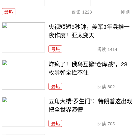
最热
阅读
1223
刚刚
央视短短5秒钟，美军3年兵推一
夜作废！亚太变天
最热
阅读
1414
炸疯了！俄乌互掀“仓库战”，28
枚导弹全拦不住
最热
阅读
802
五角大楼“罗生门”：特朗普这出戏
把全世界演懵
最热
阅读
705