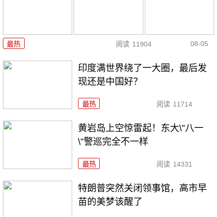
08-05
最热
阅读
11904
印度满世界绕了一大圈，最后发
现还是中国好？
最热
阅读
11714
黄岩岛上空惊雷起！东大\"八一
\"警巡完全不一样
最热
阅读
14331
特朗普突然关闭领事馆，高市早
苗的美梦该醒了