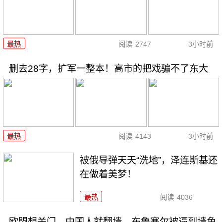
最热
阅读
2747
3小时前
删去28字，扩军一整本！高市的把戏骗不了东大
最热
阅读
4143
3小时前
被俄导弹天天“洗地”，泽连斯基还
在做着美梦！
最热
阅读
4036
欧盟想关门，中国人就翻墙，布鲁塞尔被逼到墙角