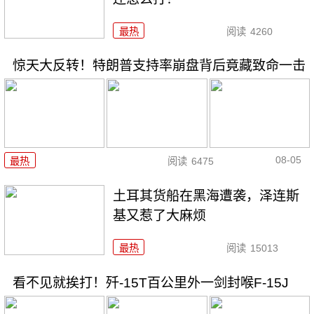
最热
阅读
4260
惊天大反转！特朗普支持率崩盘背后竟藏致命一击
08-05
最热
阅读
6475
土耳其货船在黑海遭袭，泽连斯
基又惹了大麻烦
最热
阅读
15013
看不见就挨打！歼-15T百公里外一剑封喉F-15J