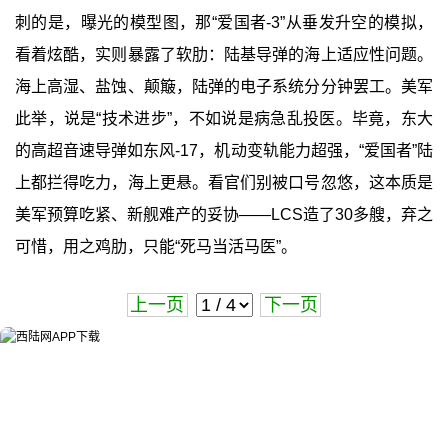
刺的是，曝光的模型图，那“爱国者-3”从垂发升空的模拟，
看着炫酷，实则暴露了软肋：陆基导弹的海上适应性问题。
海上高湿、盐蚀、颠簸，陆弹的电子系统分分钟罢工。美军
此举，说是“技术进步”，不如说是病急乱投医。毕竟，东大
的高超音速导弹如东风-17，机动变轨能力超强，“爱国者”陆
上都拦得吃力，海上更悬。看官们别被口号忽悠，这本质是
美军预算吃紧、新舰难产的妥协——LCS造了30多艘，弃之
可惜，用之鸡肋，只能“死马当活马医”。
上一页
下一页