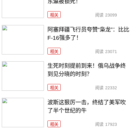
东瀛被锁死！
相关
阅读
23099
阿塞拜疆飞行员夸赞“枭龙”：比比
F-16强多了！
相关
阅读
23071
生死时刻提前到来！俄乌战争终
到见分晓的时刻？
相关
阅读
22332
波斯这狠厉一击，终结了美军吹
了半个世纪的牛
相关
阅读
17923