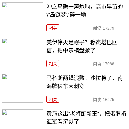
冲之鸟礁一声炮响，高市早苗的
\"岛链梦\"碎一地
相关
阅读
17279
美伊停火是幌子？穆杰塔巴回
信，把中东棋盘掀了
相关
阅读
17088
马科斯两线溃败：沙拉稳了，南
海牌被东大刺穿
相关
阅读
16275
黄海这出“老将配新王”，把俄罗斯
海军看沉默了