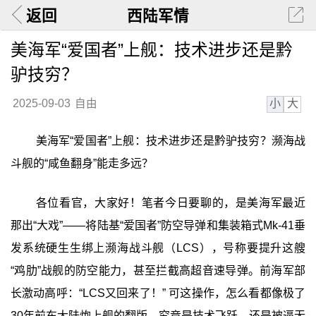
返回
西陆军情
美海军“爱国者”上舰：技术进步还是黔
驴技穷？
小
大
2025-09-03
自由
美海军“爱国者”上舰：技术进步还是黔驴技穷？濒海战
斗舰的“咸鱼翻身”能走多远？
各位看官，大家好！笔者今日要聊的，是美海军最近
那出“大戏”——将陆基“爱国者”防空导弹和集装箱式Mk-41垂
发系统硬生生绑上濒海战斗舰（LCS），号称要提升这艘
“鸡肋”战舰的防空能力，甚至拦截高超音速导弹。前海军部
长激动高呼：“LCS又回来了！” 可这操作，怎么看都像极了
30年前东大陆炮上舰的翻版。究竟是技术飞跃，还是被逼无