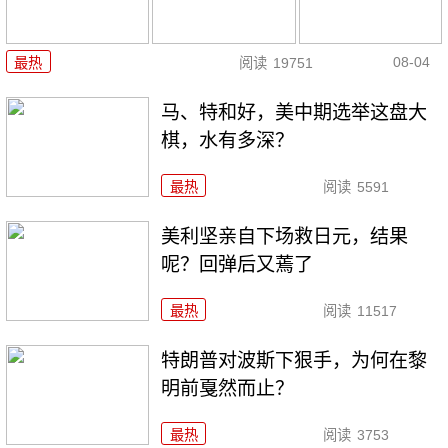
08-04
最热
阅读
19751
马、特和好，美中期选举这盘大
棋，水有多深？
最热
阅读
5591
美利坚亲自下场救日元，结果
呢？回弹后又蔫了
最热
阅读
11517
特朗普对波斯下狠手，为何在黎
明前戛然而止？
最热
阅读
3753