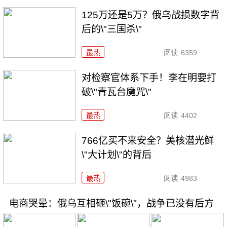
125万还是5万？俄乌战损数字背
后的\"三国杀\"
最热
阅读
6359
对检察官体系下手！李在明要打
破\"青瓦台魔咒\"
最热
阅读
4402
766亿买不来安全？美核潜光鲜
\"大计划\"的背后
最热
阅读
4983
电商哭晕：俄乌互相砸\"饭碗\"，战争已没有后方