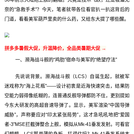
奈的“急救手术”？今天，笔者就带各位看官扒一扒这背后的
门道，看看美军葫芦里卖的什么药，又给东大提了哪些醒。
拼多多暑假大促，升温降价，全品类暑期大促 →
一、濒海战斗舰的“鸡肋”宿命与美军的“绝望疗法”
先说说背景。濒海战斗舰（LCS）自诞生起，就被军
迷戏称为“海上花瓶”——设计初衷是近海快速突击，结果防
空能力弱得像纸糊的，连普通反舰导弹都防不住，更别提如
今东大研发的高超音速导弹了。显示，美军渲染“中国导弹
威胁”，声称要应对“印太紧张局势”，这才急吼吼地把“爱国
者-3”MSE拦截弹整合上舰，模拟从Mk-41垂发发射。可看官
们想想，LCS那单薄的身板，扛得住吗？Mk-41垂发系统本