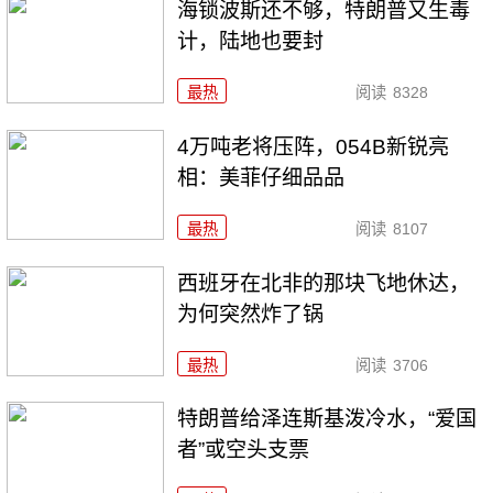
海锁波斯还不够，特朗普又生毒
计，陆地也要封
最热
阅读
8328
4万吨老将压阵，054B新锐亮
相：美菲仔细品品
最热
阅读
8107
西班牙在北非的那块飞地休达，
为何突然炸了锅
最热
阅读
3706
特朗普给泽连斯基泼冷水，“爱国
者”或空头支票