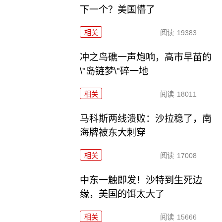
下一个？美国懵了
相关
阅读
19383
冲之鸟礁一声炮响，高市早苗的
\"岛链梦\"碎一地
相关
阅读
18011
马科斯两线溃败：沙拉稳了，南
海牌被东大刺穿
相关
阅读
17008
中东一触即发！沙特到生死边
缘，美国的饵太大了
相关
阅读
15666