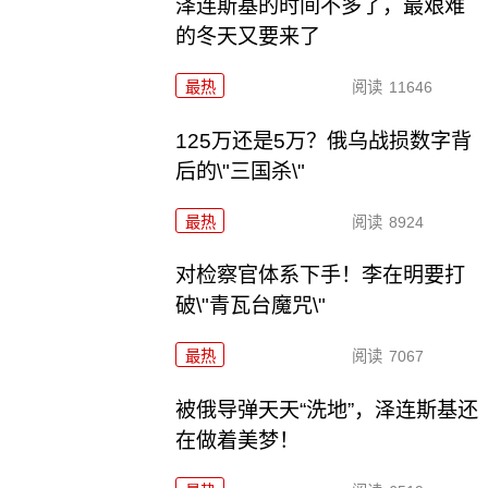
泽连斯基的时间不多了，最艰难
的冬天又要来了
最热
阅读
11646
125万还是5万？俄乌战损数字背
后的\"三国杀\"
最热
阅读
8924
对检察官体系下手！李在明要打
破\"青瓦台魔咒\"
最热
阅读
7067
被俄导弹天天“洗地”，泽连斯基还
在做着美梦！