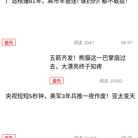
广岛核爆81年，高市早苗连\"谁扔的\"都不敢提！
08-07
最热
阅读
3947
五箭齐发！熊猫这一巴掌扇过
去，大漂亮终于知疼
最热
阅读
25582
央视短短5秒钟，美军3年兵推一夜作废！亚太变天
08-06