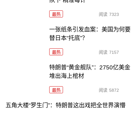
队下“精准毒计”
最热
阅读
7323
一张纸条引发血案：美国为何要
替日本“托底”？
最热
阅读
7157
特朗普“黄金舰队”：2750亿美金
堆出海上棺材
最热
阅读
5872
五角大楼“罗生门”：特朗普这出戏把全世界演懵