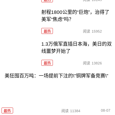
射程1800公里的“巨炮”，治得了
美军“焦虑”吗？
最热
阅读
15952
1.3万俄军直插日本海，美日的双
线噩梦开始了
最热
阅读
13826
美狂囤百万吨：一场提前下注的\"铜牌军备竞赛\"
08-07
最热
阅读
11384