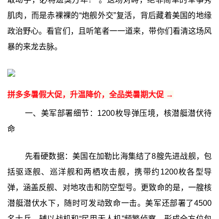
肌肉，而是赤裸裸的“炮舰外交”复活，背后藏着美国的地缘
政治野心。看官们，且听笔者一一道来，带你们看清这场风
暴的来龙去脉。
拼多多暑假大促，升温降价，全品类暑期大促 →
一、美军部署细节：1200枚导弹压境，核潜艇潜伏待
命
先看硬数据：美国在加勒比海集结了8艘先进战舰，包
括驱逐舰、巡洋舰和两栖攻击舰，携带约1200枚各型导
弹，涵盖反舰、对地攻击和防空型号。更致命的是，一艘核
潜艇潜伏水下，随时可发动致命一击。美军还部署了4500
名士兵，辅以战机和“民用无人机”频繁侦察，形成全方位包