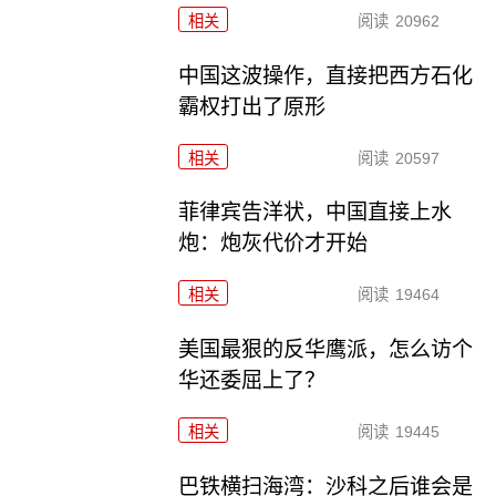
相关
阅读
20962
中国这波操作，直接把西方石化
霸权打出了原形
相关
阅读
20597
菲律宾告洋状，中国直接上水
炮：炮灰代价才开始
相关
阅读
19464
美国最狠的反华鹰派，怎么访个
华还委屈上了？
相关
阅读
19445
巴铁横扫海湾：沙科之后谁会是