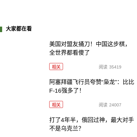
大家都在看
美国对盟友捅刀！中国这步棋，
全世界都看傻了
相关
阅读
35419
阿塞拜疆飞行员夸赞“枭龙”：比比
F-16强多了！
相关
阅读
24007
打了4年半，俄回过神，最大对手
不是乌克兰？