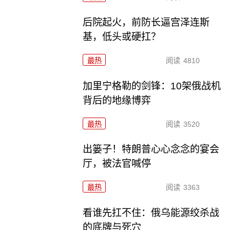
后院起火，前防长逼宫泽连斯
基，低头或硬扛？
最热
阅读
4810
加里宁格勒的剑锋：10架俄战机
背后的地缘博弈
最热
阅读
3520
出篓子！特朗普心心念念的宴会
厅，被法官喊停
最热
阅读
3363
看谁先扛不住：俄乌能源绞杀战
的底牌与死穴