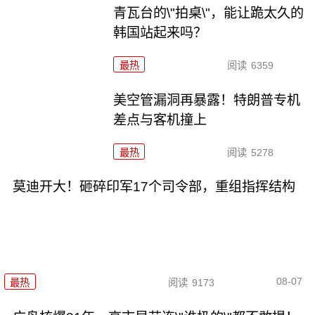
青瓦台的\"拍桌\"，能让跪太久的
韩国站起来吗？
最热
阅读
6359
美空管漏洞再暴露！特朗普专机
差点与客机撞上
最热
阅读
5278
莫迪开大！砸碎印军17个司令部，重组指挥结构
08-07
最热
阅读
9173