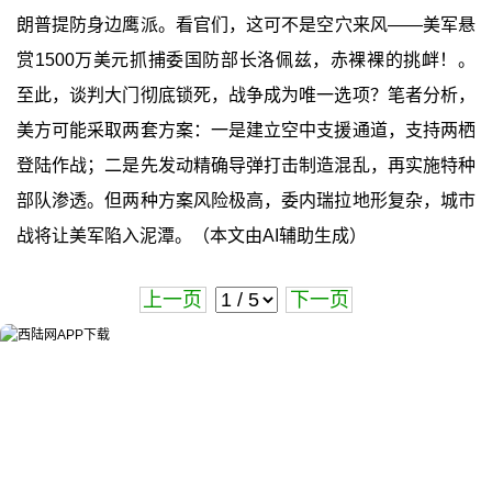
朗普提防身边鹰派。看官们，这可不是空穴来风——美军悬
赏1500万美元抓捕委国防部长洛佩兹，赤裸裸的挑衅！。
至此，谈判大门彻底锁死，战争成为唯一选项？笔者分析，
美方可能采取两套方案：一是建立空中支援通道，支持两栖
登陆作战；二是先发动精确导弹打击制造混乱，再实施特种
部队渗透。但两种方案风险极高，委内瑞拉地形复杂，城市
战将让美军陷入泥潭。（本文由AI辅助生成）
上一页
下一页