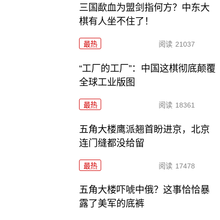
三国歃血为盟剑指何方？中东大
棋有人坐不住了！
最热
阅读
21037
“工厂的工厂”：中国这棋彻底颠覆
全球工业版图
最热
阅读
18361
五角大楼鹰派翘首盼进京，北京
连门缝都没给留
最热
阅读
17478
五角大楼吓唬中俄？这事恰恰暴
露了美军的底裤