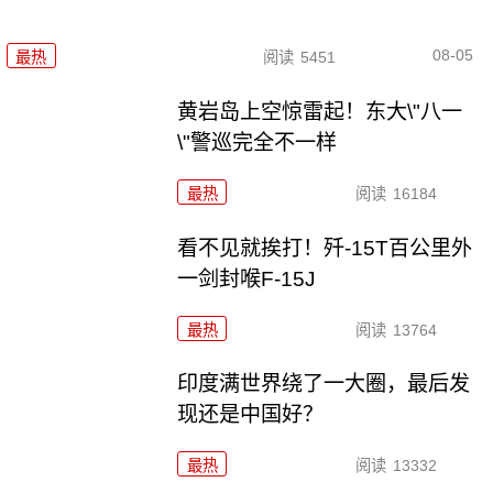
08-05
最热
阅读
5451
黄岩岛上空惊雷起！东大\"八一
\"警巡完全不一样
最热
阅读
16184
看不见就挨打！歼-15T百公里外
一剑封喉F-15J
最热
阅读
13764
印度满世界绕了一大圈，最后发
现还是中国好？
最热
阅读
13332