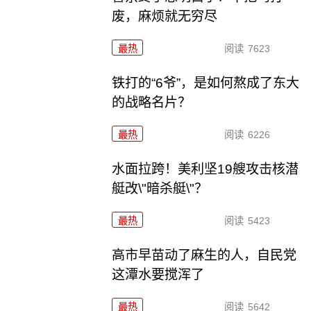
废，麻烦就无穷尽
最热
阅读
7623
铁打的“6爷”，是如何熬成了东大
的战略名片？
最热
阅读
6226
水面拉跨！美利坚19艘攻击核潜
艇改\"暗杀艇\"？
最热
阅读
5423
高市早苗动了麻生的人，自民党
这潭水要搅浑了
最热
阅读
5642