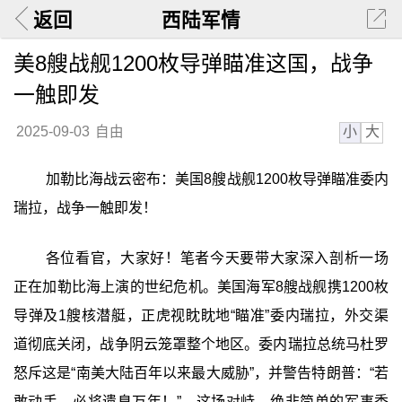
返回
西陆军情
美8艘战舰1200枚导弹瞄准这国，战争
一触即发
小
大
2025-09-03
自由
加勒比海战云密布：美国8艘战舰1200枚导弹瞄准委内
瑞拉，战争一触即发！
各位看官，大家好！笔者今天要带大家深入剖析一场
正在加勒比海上演的世纪危机。美国海军8艘战舰携1200枚
导弹及1艘核潜艇，正虎视眈眈地“瞄准”委内瑞拉，外交渠
道彻底关闭，战争阴云笼罩整个地区。委内瑞拉总统马杜罗
怒斥这是“南美大陆百年以来最大威胁”，并警告特朗普：“若
敢动手，必将遗臭万年！”。这场对峙，绝非简单的军事秀