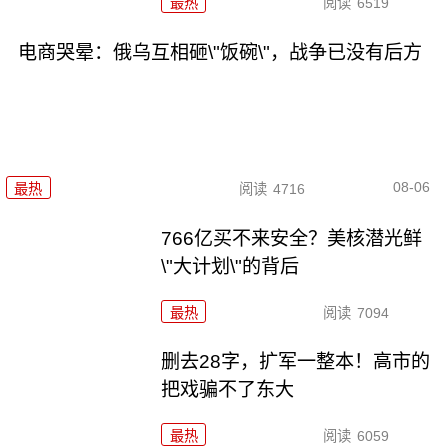
最热
阅读
6519
电商哭晕：俄乌互相砸\"饭碗\"，战争已没有后方
08-06
最热
阅读
4716
766亿买不来安全？美核潜光鲜
\"大计划\"的背后
最热
阅读
7094
删去28字，扩军一整本！高市的
把戏骗不了东大
最热
阅读
6059