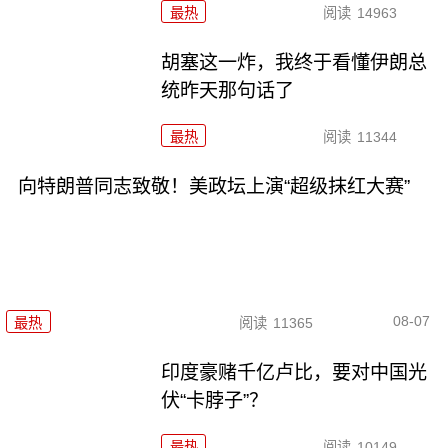
最热
阅读
14963
胡塞这一炸，我终于看懂伊朗总
统昨天那句话了
最热
阅读
11344
向特朗普同志致敬！美政坛上演“超级抹红大赛”
08-07
最热
阅读
11365
印度豪赌千亿卢比，要对中国光
伏“卡脖子”？
最热
阅读
10149