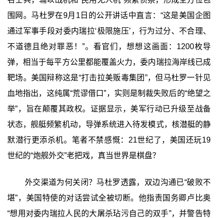
围网。马杜罗在9月1日的公开讲话中直言：“这是美国企图
通过军事手段对委内瑞拉‘极限施压’，行为过分、不合理、
不道德且绝对罪恶！”。看官们，想想这画面：1200枚导
弹，相当于每平方公里都能覆盖火力，委内瑞拉海岸线已成
靶场。美国辩称这是“打击拉美贩毒集团”，但马杜罗一针见
血地指出，这纯属“荒谬借口”，实则是制裁失败后的“绝望之
举”，旨在颠覆其政权。证据显示，美军行动已升级至战备
状态，舰艇频繁机动，导弹系统进入待发模式，核潜艇的静
默潜行更添杀机。笔者不禁感慨：21世纪了，美国还玩19
世纪的“炮舰外交”老把戏，真当世界是棋盘？
外交渠道为何关闭？马杜罗透露，双边沟通已“破败不
堪”，美国特使的对话尝试全被切断。他指责国务卿卢比奥
“想用对委内瑞拉人民的大屠杀玷污自己的双手”，并警告特