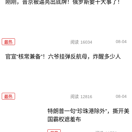
刚刚，普京被逼亮出底牌！俄罗斯要干大事了！
08-04
最热
阅读
16034
官宣“核常兼备”！六爷挂弹反航母，炸醒多少人
08-04
最热
阅读
12816
特朗普一句“珍珠港除外”，撕开美
国霸权遮羞布