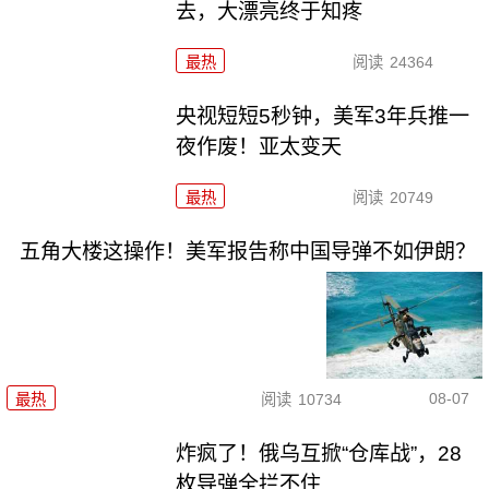
去，大漂亮终于知疼
最热
阅读
24364
央视短短5秒钟，美军3年兵推一
夜作废！亚太变天
最热
阅读
20749
五角大楼这操作！美军报告称中国导弹不如伊朗？
08-07
最热
阅读
10734
炸疯了！俄乌互掀“仓库战”，28
枚导弹全拦不住