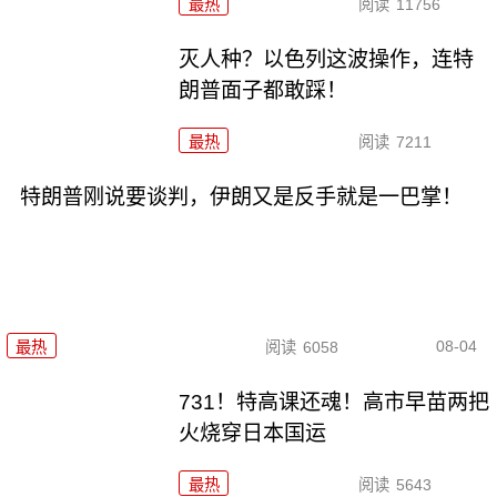
最热
阅读
11756
灭人种？以色列这波操作，连特
朗普面子都敢踩！
最热
阅读
7211
特朗普刚说要谈判，伊朗又是反手就是一巴掌！
08-04
最热
阅读
6058
731！特高课还魂！高市早苗两把
火烧穿日本国运
最热
阅读
5643