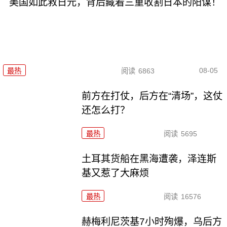
美国如此救日元，背后藏着三重收割日本的阳谋！
08-05
最热
阅读
6863
前方在打仗，后方在“清场”，这仗
还怎么打？
最热
阅读
5695
土耳其货船在黑海遭袭，泽连斯
基又惹了大麻烦
最热
阅读
16576
赫梅利尼茨基7小时殉爆，乌后方