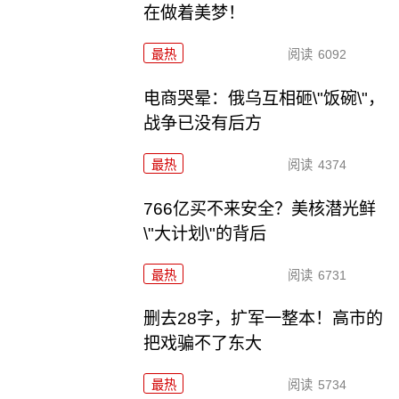
在做着美梦！
最热
阅读
6092
电商哭晕：俄乌互相砸\"饭碗\"，
战争已没有后方
最热
阅读
4374
766亿买不来安全？美核潜光鲜
\"大计划\"的背后
最热
阅读
6731
删去28字，扩军一整本！高市的
把戏骗不了东大
最热
阅读
5734