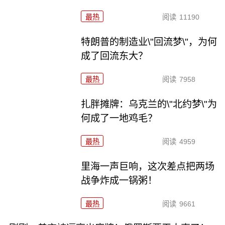
最热
阅读
11190
特朗普的制造业\"回流梦\"，为何
成了回流东大？
最热
阅读
7958
扎胖摊牌：乌克兰的\"北约梦\"为
何成了一地鸡毛？
最热
阅读
4959
里海一声巨响，这次差点把两场
战争炸成一锅粥！
最热
阅读
9661