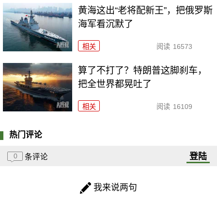
黄海这出“老将配新王”，把俄罗斯
海军看沉默了
相关
阅读
16573
算了不打了？特朗普这脚刹车，
把全世界都晃吐了
相关
阅读
16109
热门评论
登陆
0
条评论
我来说两句