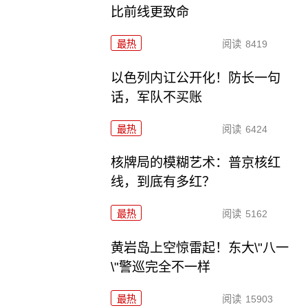
比前线更致命
最热
阅读
8419
以色列内讧公开化！防长一句
话，军队不买账
最热
阅读
6424
核牌局的模糊艺术：普京核红
线，到底有多红？
最热
阅读
5162
黄岩岛上空惊雷起！东大\"八一
\"警巡完全不一样
最热
阅读
15903