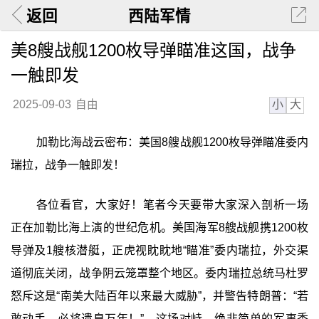
返回
西陆军情
美8艘战舰1200枚导弹瞄准这国，战争
一触即发
小
大
2025-09-03
自由
加勒比海战云密布：美国8艘战舰1200枚导弹瞄准委内
瑞拉，战争一触即发！
各位看官，大家好！笔者今天要带大家深入剖析一场
正在加勒比海上演的世纪危机。美国海军8艘战舰携1200枚
导弹及1艘核潜艇，正虎视眈眈地“瞄准”委内瑞拉，外交渠
道彻底关闭，战争阴云笼罩整个地区。委内瑞拉总统马杜罗
怒斥这是“南美大陆百年以来最大威胁”，并警告特朗普：“若
敢动手，必将遗臭万年！”。这场对峙，绝非简单的军事秀