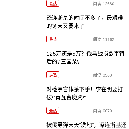
最热
阅读
12680
泽连斯基的时间不多了，最艰难
的冬天又要来了
最热
阅读
11162
125万还是5万？俄乌战损数字背
后的\"三国杀\"
最热
阅读
8563
对检察官体系下手！李在明要打
破\"青瓦台魔咒\"
最热
阅读
6670
被俄导弹天天“洗地”，泽连斯基还