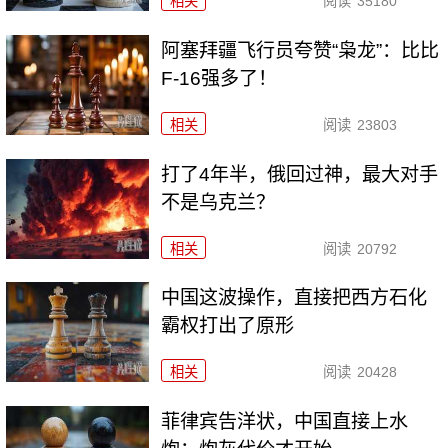
相关
阅读
35180
阿塞拜疆飞行员夸赞“枭龙”：比比
F-16强多了！
相关
阅读
23803
打了4年半，俄回过神，最大对手
不是乌克兰？
相关
阅读
20792
中国这波操作，直接把西方石化
霸权打出了原形
相关
阅读
20428
菲律宾告洋状，中国直接上水