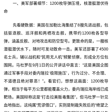
一、美军部署细节：1200枚导弹压境，核潜艇潜伏待
命
先看硬数据：美国在加勒比海集结了8艘先进战舰，包
括驱逐舰、巡洋舰和两栖攻击舰，携带约1200枚各型导
弹，涵盖反舰、对地攻击和防空型号。更致命的是，一艘核
潜艇潜伏水下，随时可发动致命一击。美军还部署了4500
名士兵，辅以战机和“民用无人机”频繁侦察，形成全方位包
围网。马杜罗在9月1日的公开讲话中直言：“这是美国企图
通过军事手段对委内瑞拉‘极限施压’，行为过分、不合理、
不道德且绝对罪恶！”。看官们，想想这画面：1200枚导
弹，相当于每平方公里都能覆盖火力，委内瑞拉海岸线已成
靶场。美国辩称这是“打击拉美贩毒集团”，但马杜罗一针见
血地指出，这纯属“荒谬借口”，实则是制裁失败后的“绝望之