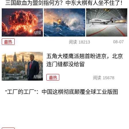
三国歃血为盟剑指何方？中东大棋有人坐不住了！
08-07
最热
阅读
18213
五角大楼鹰派翘首盼进京，北京
连门缝都没给留
最热
阅读
15678
“工厂的工厂”：中国这棋彻底颠覆全球工业版图