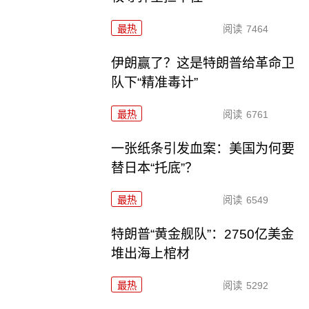
最热
阅读
7464
伊朗赢了？这是特朗普给革命卫
队下“精准毒计”
最热
阅读
6761
一张纸条引发血案：美国为何要
替日本“托底”？
最热
阅读
6549
特朗普“黄金舰队”：2750亿美金
堆出海上棺材
最热
阅读
5292