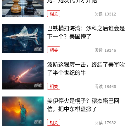
炮：炮灰代价才开始
相关
阅读
19312
巴铁横扫海湾：沙科之后谁会是
下一个？美国懵了
相关
阅读
19146
波斯这狠厉一击，终结了美军吹
了半个世纪的牛
相关
阅读
18466
美伊停火是幌子？穆杰塔巴回
信，把中东棋盘掀了
相关
阅读
17932