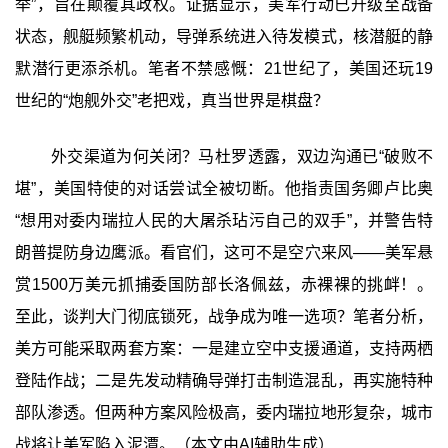
举”，旨在颠覆其政权。证据显示，美军行动已升级至战备
状态，舰艇频繁机动，导弹系统进入待发模式，核潜艇的静
默潜行更添杀机。笔者不禁感慨：21世纪了，美国还玩19
世纪的“炮舰外交”老把戏，真当世界是棋盘？
外交渠道为何关闭？马杜罗透露，双边沟通已“破败不
堪”，美国特使的对话尝试全被切断。他指责国务卿卢比奥
“想用对委内瑞拉人民的大屠杀玷污自己的双手”，并警告特
朗普提防身边鹰派。看官们，这可不是空穴来风——美军悬
赏1500万美元抓捕委国防部长洛佩兹，赤裸裸的挑衅！。
至此，谈判大门彻底锁死，战争成为唯一选项？笔者分析，
美方可能采取两套方案：一是建立空中支援通道，支持两栖
登陆作战；二是先发动精确导弹打击制造混乱，再实施特种
部队渗透。但两种方案风险极高，委内瑞拉地形复杂，城市
战将让美军陷入泥潭。（本文由AI辅助生成）