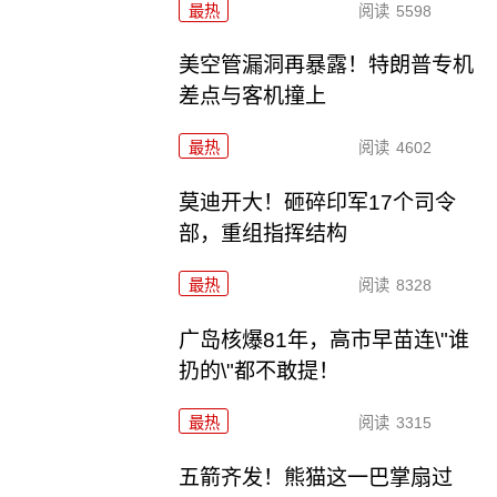
最热
阅读
5598
美空管漏洞再暴露！特朗普专机
差点与客机撞上
最热
阅读
4602
莫迪开大！砸碎印军17个司令
部，重组指挥结构
最热
阅读
8328
广岛核爆81年，高市早苗连\"谁
扔的\"都不敢提！
最热
阅读
3315
五箭齐发！熊猫这一巴掌扇过