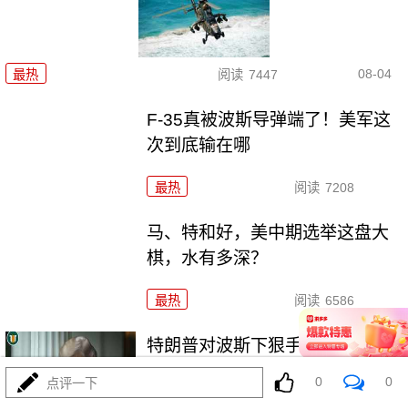
08-04
最热
阅读
7447
F-35真被波斯导弹端了！美军这
次到底输在哪
最热
阅读
7208
马、特和好，美中期选举这盘大
棋，水有多深？
最热
阅读
6586
特朗普对波斯下狠手，为何在黎
明前戛然而止？
0
0
点评一下