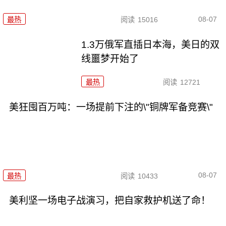
08-07
最热
阅读
15016
1.3万俄军直插日本海，美日的双
线噩梦开始了
最热
阅读
12721
美狂囤百万吨：一场提前下注的\"铜牌军备竞赛\"
08-07
最热
阅读
10433
美利坚一场电子战演习，把自家救护机送了命！