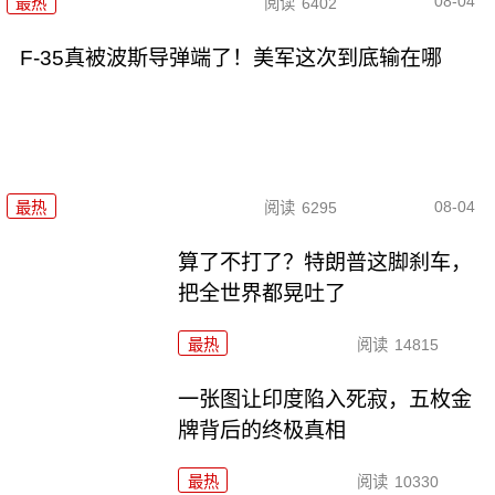
08-04
最热
阅读
6402
F-35真被波斯导弹端了！美军这次到底输在哪
08-04
最热
阅读
6295
算了不打了？特朗普这脚刹车，
把全世界都晃吐了
最热
阅读
14815
一张图让印度陷入死寂，五枚金
牌背后的终极真相
最热
阅读
10330