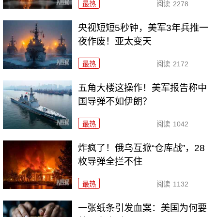
最热
阅读
2278
央视短短5秒钟，美军3年兵推一
夜作废！亚太变天
最热
阅读
2172
五角大楼这操作！美军报告称中
国导弹不如伊朗？
最热
阅读
1042
炸疯了！俄乌互掀“仓库战”，28
枚导弹全拦不住
最热
阅读
1132
一张纸条引发血案：美国为何要