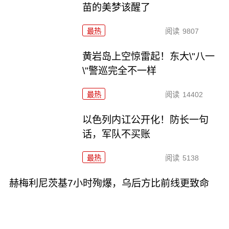
苗的美梦该醒了
最热
阅读
9807
黄岩岛上空惊雷起！东大\"八一
\"警巡完全不一样
最热
阅读
14402
以色列内讧公开化！防长一句
话，军队不买账
最热
阅读
5138
赫梅利尼茨基7小时殉爆，乌后方比前线更致命