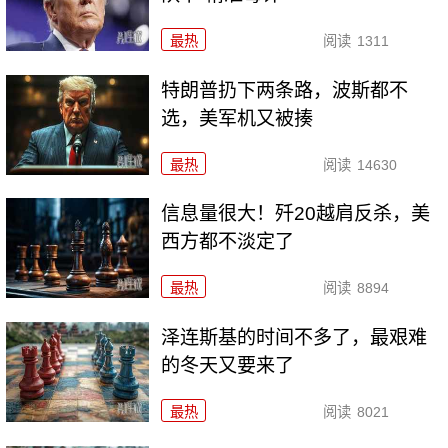
最热
阅读
1311
特朗普扔下两条路，波斯都不
选，美军机又被揍
最热
阅读
14630
信息量很大！歼20越肩反杀，美
西方都不淡定了
最热
阅读
8894
泽连斯基的时间不多了，最艰难
的冬天又要来了
最热
阅读
8021