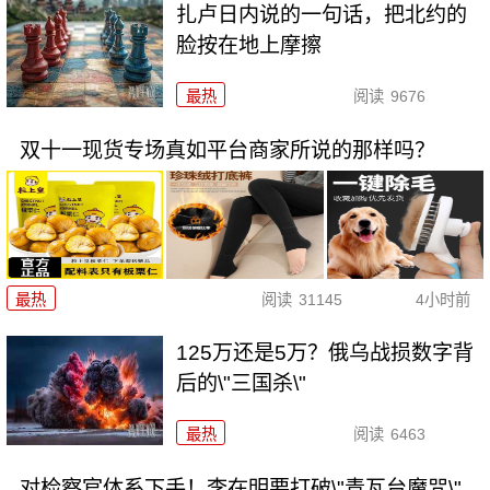
扎卢日内说的一句话，把北约的
脸按在地上摩擦
最热
阅读
9676
双十一现货专场真如平台商家所说的那样吗？
最热
阅读
31145
4小时前
125万还是5万？俄乌战损数字背
后的\"三国杀\"
最热
阅读
6463
对检察官体系下手！李在明要打破\"青瓦台魔咒\"