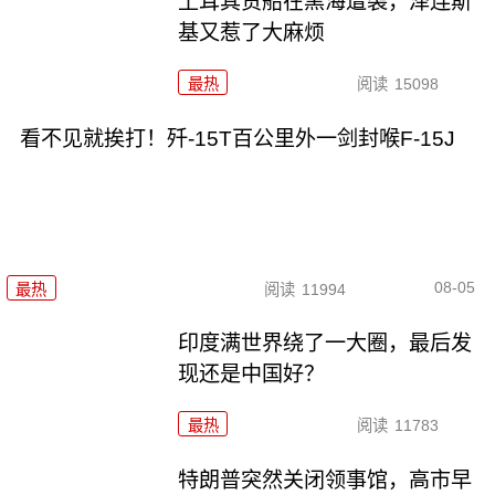
土耳其货船在黑海遭袭，泽连斯
基又惹了大麻烦
最热
阅读
15098
看不见就挨打！歼-15T百公里外一剑封喉F-15J
08-05
最热
阅读
11994
印度满世界绕了一大圈，最后发
现还是中国好？
最热
阅读
11783
特朗普突然关闭领事馆，高市早