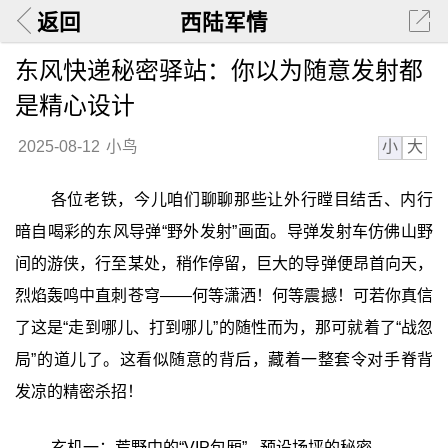
返回
西陆军情
东风快递秘密驿站：你以为随意发射都
是精心设计
小
大
2025-08-12
小鸟
各位老铁，今儿咱们聊聊那些让外行瞠目结舌、内行
暗自喝彩的东风导弹“野外发射”画面。导弹发射车仿佛山野
间的游侠，行至某处，稍作停留，巨大的导弹便昂首向天，
烈焰轰鸣中直刺苍穹——何等潇洒！何等震撼！可若你真信
了这是“走到哪儿、打到哪儿”的随性而为，那可就着了“战忽
局”的道儿了。这看似随意的背后，藏着一整套令对手脊背
发凉的精密杀招！
玄机一：荒野中的“VIP包厢” - 预设场坪的秘密