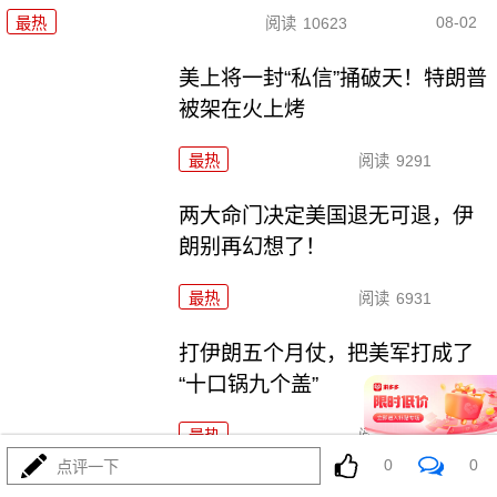
08-02
最热
阅读
10623
美上将一封“私信”捅破天！特朗普
被架在火上烤
最热
阅读
9291
两大命门决定美国退无可退，伊
朗别再幻想了！
最热
阅读
6931
打伊朗五个月仗，把美军打成了
“十口锅九个盖”
最热
阅读
5378
0
0
点评一下
特朗普要对伊朗“断气断电”？这豪