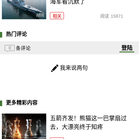
海军看沉默了
相关
阅读
15871
热门评论
登陆
0
条评论
我来说两句
更多精彩内容
五箭齐发！熊猫这一巴掌扇过
去，大漂亮终于知疼