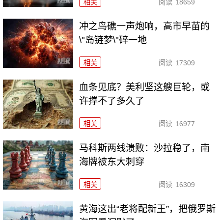
相关
阅读
18659
冲之鸟礁一声炮响，高市早苗的
\"岛链梦\"碎一地
相关
阅读
17309
血条见底？美利坚这艘巨轮，或
许撑不了多久了
相关
阅读
16977
马科斯两线溃败：沙拉稳了，南
海牌被东大刺穿
相关
阅读
16309
黄海这出“老将配新王”，把俄罗斯