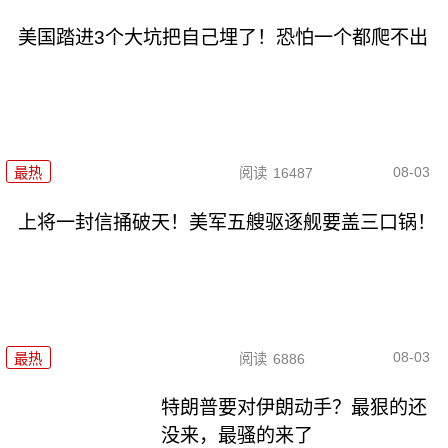
美国踏进3个大坑把自己埋了！恐怕一个都爬不出
08-03
最热
阅读
16487
上将一封信捅破天！美军五艘驱逐舰要盖三口锅！
08-03
最热
阅读
6886
特朗普要对伊朗动手？最狠的还
没来，最骚的来了