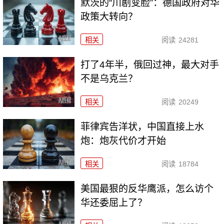
默茨的“川剧变脸”：德国政府对华
政策大转向？
相关
阅读
24281
打了4年半，俄回过神，最大对手
不是乌克兰？
相关
阅读
20249
菲律宾告洋状，中国直接上水
炮：炮灰代价才开始
相关
阅读
18784
美国最狠的反华鹰派，怎么访个
华还委屈上了？