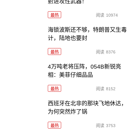
射进攻性武器！
最热
阅读
10974
海锁波斯还不够，特朗普又生毒
计，陆地也要封
最热
阅读
8376
4万吨老将压阵，054B新锐亮
相：美菲仔细品品
最热
阅读
8152
西班牙在北非的那块飞地休达，
为何突然炸了锅
最热
阅读
3753