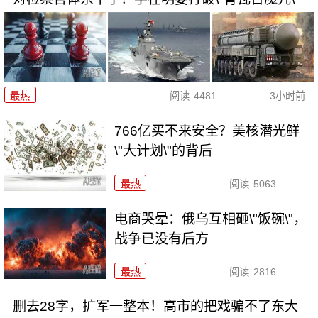
最热
阅读
4481
3小时前
766亿买不来安全？美核潜光鲜
\"大计划\"的背后
最热
阅读
5063
电商哭晕：俄乌互相砸\"饭碗\"，
战争已没有后方
最热
阅读
2816
删去28字，扩军一整本！高市的把戏骗不了东大