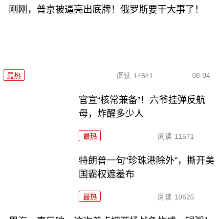
刚刚，普京被逼亮出底牌！俄罗斯要干大事了！
08-04
最热
阅读
14841
官宣“核常兼备”！六爷挂弹反航
母，炸醒多少人
最热
阅读
11571
特朗普一句“珍珠港除外”，撕开美
国霸权遮羞布
最热
阅读
10625