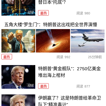
替日本“托底”？
最热
阅读
980
五角大楼“罗生门”：特朗普这出戏把全世界演懵
最热
阅读
992
25分钟前
特朗普“黄金舰队”：2750亿美金
堆出海上棺材
最热
阅读
877
伊朗赢了？这是特朗普给革命卫
队下“精准毒计”