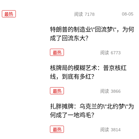
08-05
最热
阅读
7178
特朗普的制造业\"回流梦\"，为何
成了回流东大？
最热
阅读
6773
核牌局的模糊艺术：普京核红
线，到底有多红？
最热
阅读
3866
扎胖摊牌：乌克兰的\"北约梦\"为
何成了一地鸡毛？
最热
阅读
3814