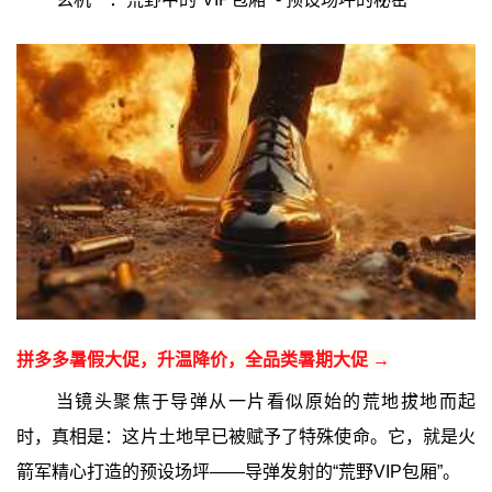
拼多多暑假大促，升温降价，全品类暑期大促 →
当镜头聚焦于导弹从一片看似原始的荒地拔地而起
时，真相是：这片土地早已被赋予了特殊使命。它，就是火
箭军精心打造的预设场坪——导弹发射的“荒野VIP包厢”。