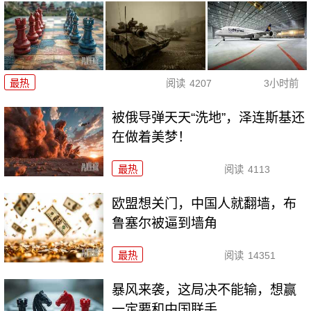
最热
阅读
4207
3小时前
被俄导弹天天“洗地”，泽连斯基还
在做着美梦！
最热
阅读
4113
欧盟想关门，中国人就翻墙，布
鲁塞尔被逼到墙角
最热
阅读
14351
暴风来袭，这局决不能输，想赢
一定要和中国联手