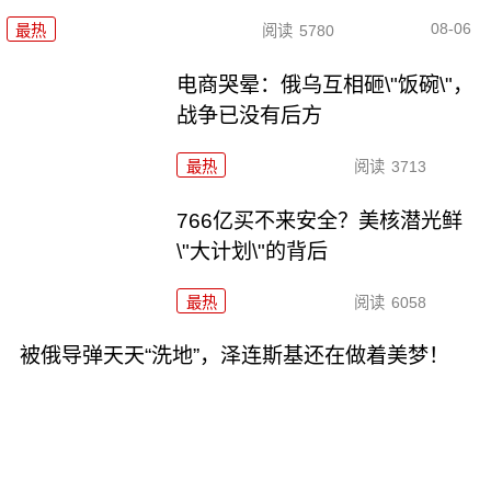
08-06
最热
阅读
5780
电商哭晕：俄乌互相砸\"饭碗\"，
战争已没有后方
最热
阅读
3713
766亿买不来安全？美核潜光鲜
\"大计划\"的背后
最热
阅读
6058
被俄导弹天天“洗地”，泽连斯基还在做着美梦！