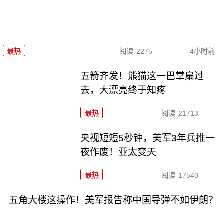
最热
阅读
2275
4小时前
五箭齐发！熊猫这一巴掌扇过
去，大漂亮终于知疼
最热
阅读
21713
央视短短5秒钟，美军3年兵推一
夜作废！亚太变天
最热
阅读
17540
五角大楼这操作！美军报告称中国导弹不如伊朗？