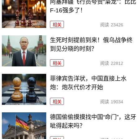
阿塞拜疆飞行员夸赞“枭龙”：比比
F-16强多了！
相关
阅读
23426
生死时刻提前到来！俄乌战争终
到见分晓的时刻？
相关
阅读
22812
菲律宾告洋状，中国直接上水
炮：炮灰代价才开始
相关
阅读
19034
德国偷偷摸摸找中国“命门”，这牙
呲得起来吗？