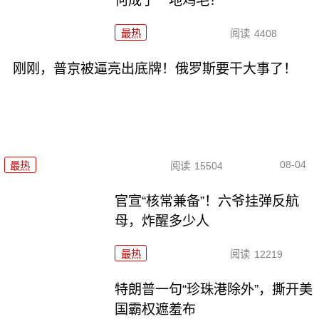
何成了一地鸡毛？
最热
阅读
4408
刚刚，普京被逼亮出底牌！俄罗斯要干大事了！
08-04
最热
阅读
15504
官宣“核常兼备”！六爷挂弹反航
母，炸醒多少人
最热
阅读
12219
特朗普一句“珍珠港除外”，撕开美
国霸权遮羞布