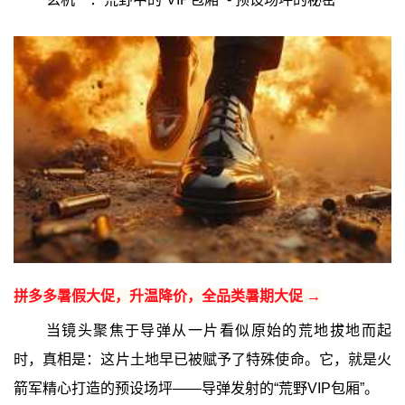
拼多多暑假大促，升温降价，全品类暑期大促 →
当镜头聚焦于导弹从一片看似原始的荒地拔地而起
时，真相是：这片土地早已被赋予了特殊使命。它，就是火
箭军精心打造的预设场坪——导弹发射的“荒野VIP包厢”。