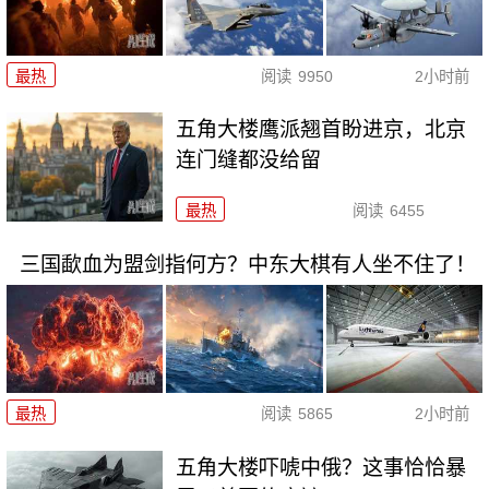
最热
阅读
9950
2小时前
五角大楼鹰派翘首盼进京，北京
连门缝都没给留
最热
阅读
6455
三国歃血为盟剑指何方？中东大棋有人坐不住了！
最热
阅读
5865
2小时前
五角大楼吓唬中俄？这事恰恰暴