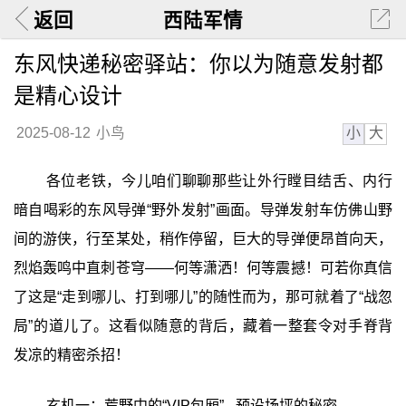
返回
西陆军情
东风快递秘密驿站：你以为随意发射都
是精心设计
小
大
2025-08-12
小鸟
各位老铁，今儿咱们聊聊那些让外行瞠目结舌、内行
暗自喝彩的东风导弹“野外发射”画面。导弹发射车仿佛山野
间的游侠，行至某处，稍作停留，巨大的导弹便昂首向天，
烈焰轰鸣中直刺苍穹——何等潇洒！何等震撼！可若你真信
了这是“走到哪儿、打到哪儿”的随性而为，那可就着了“战忽
局”的道儿了。这看似随意的背后，藏着一整套令对手脊背
发凉的精密杀招！
玄机一：荒野中的“VIP包厢” - 预设场坪的秘密