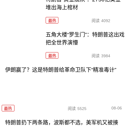
堆出海上棺材
最热
阅读
4092
五角大楼“罗生门”：特朗普这出戏
把全世界演懵
最热
阅读
3984
伊朗赢了？这是特朗普给革命卫队下“精准毒计”
08-06
最热
阅读
5525
特朗普扔下两条路，波斯都不选，美军机又被揍