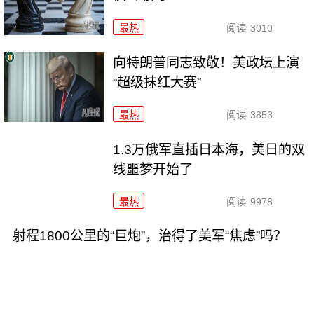
最热
阅读
3010
向特朗普同志致敬！美政坛上演
“超级抹红大赛”
最热
阅读
3853
1.3万俄军直插日本海，美日的双
线噩梦开始了
最热
阅读
9978
射程1800公里的“巨炮”，治得了美军“焦虑”吗？