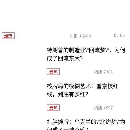
08-05
最热
阅读
15248
特朗普的制造业\"回流梦\"，为何
成了回流东大？
最热
阅读
7381
核牌局的模糊艺术：普京核红
线，到底有多红？
最热
阅读
4557
扎胖摊牌：乌克兰的\"北约梦\"为