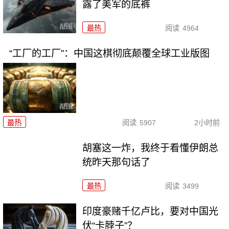
露了美军的底裤
最热
阅读
4964
“工厂的工厂”：中国这棋彻底颠覆全球工业版图
最热
阅读
5907
2小时前
胡塞这一炸，我终于看懂伊朗总
统昨天那句话了
最热
阅读
3499
印度豪赌千亿卢比，要对中国光
伏“卡脖子”？