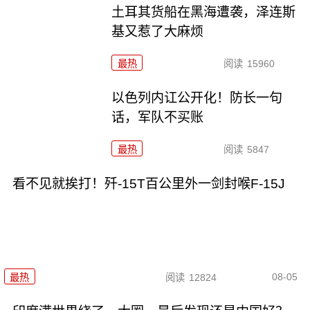
土耳其货船在黑海遭袭，泽连斯
基又惹了大麻烦
最热
阅读
15960
以色列内讧公开化！防长一句
话，军队不买账
最热
阅读
5847
看不见就挨打！歼-15T百公里外一剑封喉F-15J
08-05
最热
阅读
12824