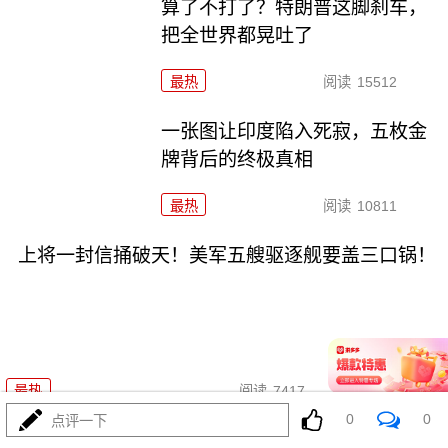
算了不打了？特朗普这脚刹车，
把全世界都晃吐了
最热
阅读
15512
一张图让印度陷入死寂，五枚金
牌背后的终极真相
最热
阅读
10811
上将一封信捅破天！美军五艘驱逐舰要盖三口锅！
08-03
最热
阅读
7417
0
0
点评一下
特朗普要对伊朗动手？最狠的还没来，最骚的来了