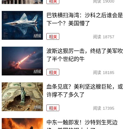
相关
阅读
19000
巴铁横扫海湾：沙科之后谁会是
下一个？美国懵了
相关
阅读
18757
波斯这狠厉一击，终结了美军吹
了半个世纪的牛
相关
阅读
18185
血条见底？美利坚这艘巨轮，或
许撑不了多久了
相关
阅读
17395
中东一触即发！沙特到生死边