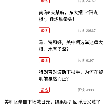
最热
阅读
23752
南海6天禁航，东大摆下“阳谋
棋”，锤炼铁拳头！
最热
阅读
20867
马、特和好，美中期选举这盘大
棋，水有多深？
最热
阅读
6197
特朗普对波斯下狠手，为何在黎
明前戛然而止？
最热
阅读
4380
美利坚亲自下场救日元，结果呢？回弹后又蔫了