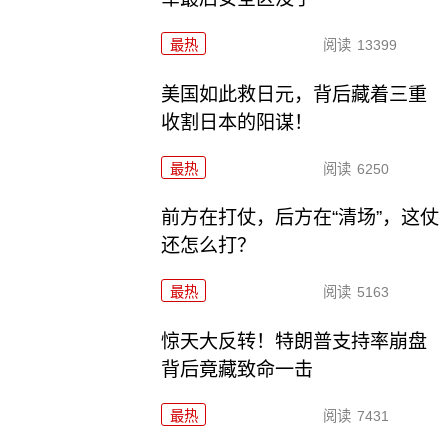
最热
阅读
13399
美国如此救日元，背后藏着三重
收割日本的阳谋！
最热
阅读
6250
前方在打仗，后方在“清场”，这仗
还怎么打？
最热
阅读
5163
惊天大反转！特朗普支持率崩盘
背后竟藏致命一击
最热
阅读
7431