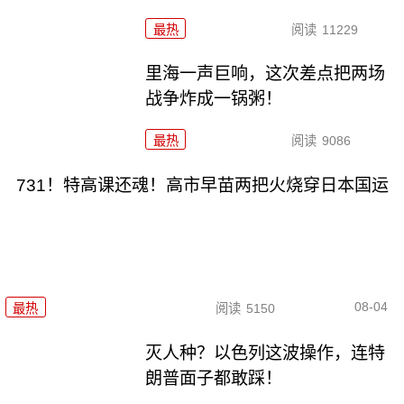
最热
阅读
11229
里海一声巨响，这次差点把两场
战争炸成一锅粥！
最热
阅读
9086
731！特高课还魂！高市早苗两把火烧穿日本国运
08-04
最热
阅读
5150
灭人种？以色列这波操作，连特
朗普面子都敢踩！