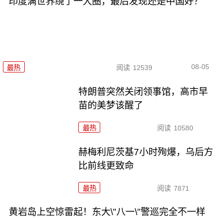
印度满世界绕了一大圈，最后发现还是中国好？
08-05
最热
阅读
12539
特朗普突然关闭领事馆，高市早
苗的美梦该醒了
最热
阅读
10580
赫梅利尼茨基7小时殉爆，乌后方
比前线更致命
最热
阅读
7871
黄岩岛上空惊雷起！东大\"八一\"警巡完全不一样