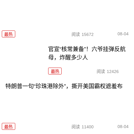
08-04
最热
阅读
15672
官宣“核常兼备”！六爷挂弹反航
母，炸醒多少人
最热
阅读
12426
特朗普一句“珍珠港除外”，撕开美国霸权遮羞布
08-04
最热
阅读
11400