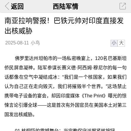
返回
西陆军情
南亚拉响警报！巴铁元帅对印度直接发
出核威胁
小
大
2025-08-11
小鸟
佛罗里达州坦帕市的一场私密晚宴上，120名巴基斯坦
侨民屏息凝神。陆军参谋长赛义德·阿西姆·穆尼尔的每一句
话都像在空气中凝结成冰：“我们是一个核国家，如果我们
认为自己正在走向毁灭，我们将摧毁半个世界。”这场禁止
携带电子设备的宴会，却因印度媒体《The Print》曝光的惊
悚言论引爆全球——这是首次有外国官员在美国本土对第三
国发出核威胁。
01 核恫吓的震撼舞台：当宗教保守派握紧核按钮