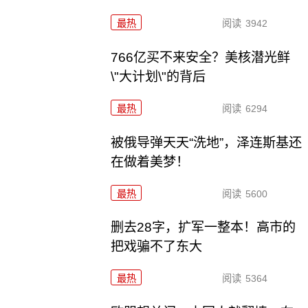
最热
阅读
3942
766亿买不来安全？美核潜光鲜
\"大计划\"的背后
最热
阅读
6294
被俄导弹天天“洗地”，泽连斯基还
在做着美梦！
最热
阅读
5600
删去28字，扩军一整本！高市的
把戏骗不了东大
最热
阅读
5364