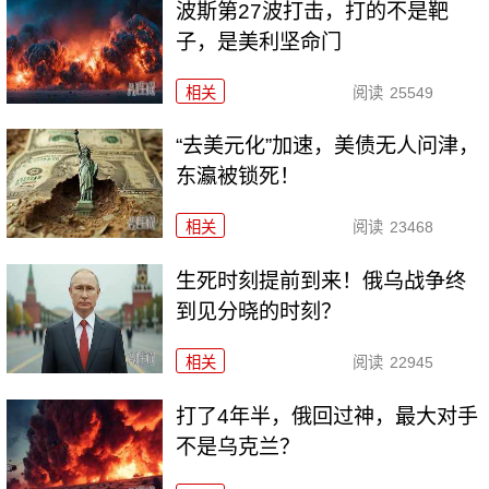
波斯第27波打击，打的不是靶
子，是美利坚命门
相关
阅读
25549
“去美元化”加速，美债无人问津，
东瀛被锁死！
相关
阅读
23468
生死时刻提前到来！俄乌战争终
到见分晓的时刻？
相关
阅读
22945
打了4年半，俄回过神，最大对手
不是乌克兰？