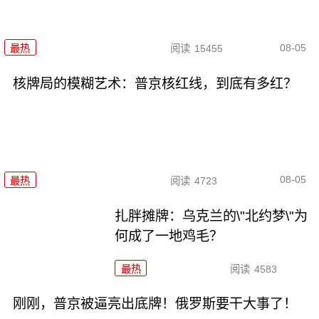
08-05
最热
阅读
15455
核牌局的模糊艺术：普京核红线，到底有多红？
08-05
最热
阅读
4723
扎胖摊牌：乌克兰的\"北约梦\"为
何成了一地鸡毛？
最热
阅读
4583
刚刚，普京被逼亮出底牌！俄罗斯要干大事了！