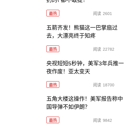
扔的\"都不敢提！
最热
阅读
2601
五箭齐发！熊猫这一巴掌扇过
去，大漂亮终于知疼
最热
阅读
22782
央视短短5秒钟，美军3年兵推一
夜作废！亚太变天
最热
阅读
18700
五角大楼这操作！美军报告称中
国导弹不如伊朗？
最热
阅读
9842