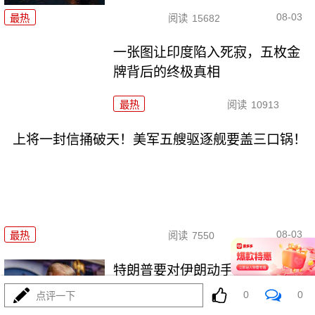
08-03
最热
阅读
15682
一张图让印度陷入死寂，五枚金
牌背后的终极真相
最热
阅读
10913
上将一封信捅破天！美军五艘驱逐舰要盖三口锅！
08-03
最热
阅读
7550
特朗普要对伊朗动手？最狠的还
没来，最骚的来了
0
0
点评一下