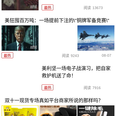
最热
阅读
13673
美狂囤百万吨：一场提前下注的\"铜牌军备竞赛\"
08-07
最热
阅读
9243
美利坚一场电子战演习，把自家
救护机送了命！
最热
阅读
7916
双十一现货专场真如平台商家所说的那样吗？