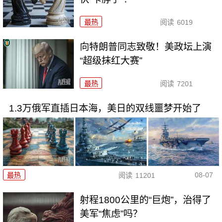
最热
阅读
6019
向特朗普同志致敬！美政坛上演
“超级抹红大赛”
最热
阅读
7201
1.3万俄军直插日本海，美日的双线噩梦开始了
08-07
最热
阅读
11201
射程1800公里的“巨炮”，治得了
美军“焦虑”吗？