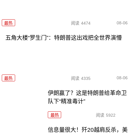
08-06
最热
阅读
4474
五角大楼“罗生门”：特朗普这出戏把全世界演懵
08-06
最热
阅读
4335
伊朗赢了？这是特朗普给革命卫
队下“精准毒计”
最热
阅读
5922
信息量很大！歼20越肩反杀，美