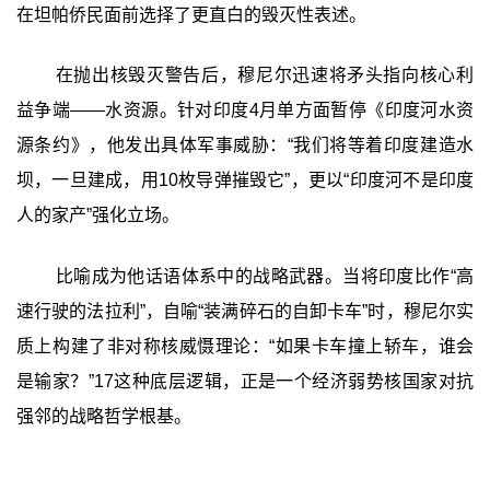
在坦帕侨民面前选择了更直白的毁灭性表述。
在抛出核毁灭警告后，穆尼尔迅速将矛头指向核心利
益争端——水资源。针对印度4月单方面暂停《印度河水资
源条约》，他发出具体军事威胁：“我们将等着印度建造水
坝，一旦建成，用10枚导弹摧毁它”，更以“印度河不是印度
人的家产”强化立场。
比喻成为他话语体系中的战略武器。当将印度比作“高
速行驶的法拉利”，自喻“装满碎石的自卸卡车”时，穆尼尔实
质上构建了非对称核威慑理论：“如果卡车撞上轿车，谁会
是输家？”17这种底层逻辑，正是一个经济弱势核国家对抗
强邻的战略哲学根基。