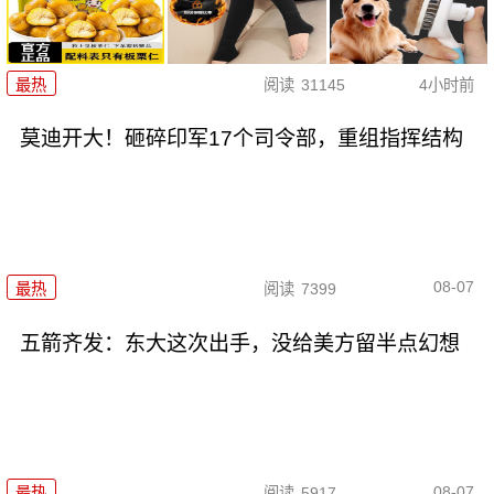
最热
阅读
31145
4小时前
莫迪开大！砸碎印军17个司令部，重组指挥结构
08-07
最热
阅读
7399
五箭齐发：东大这次出手，没给美方留半点幻想
08-07
最热
阅读
5917