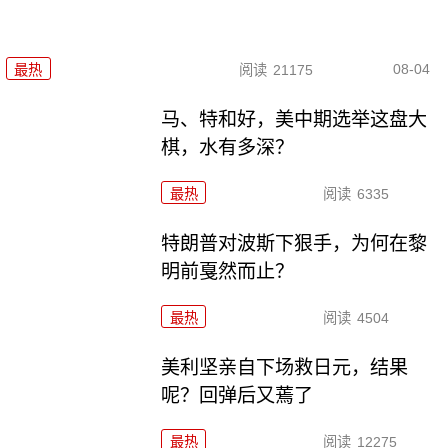
08-04
最热
阅读
21175
马、特和好，美中期选举这盘大
棋，水有多深？
最热
阅读
6335
特朗普对波斯下狠手，为何在黎
明前戛然而止？
最热
阅读
4504
美利坚亲自下场救日元，结果
呢？回弹后又蔫了
最热
阅读
12275