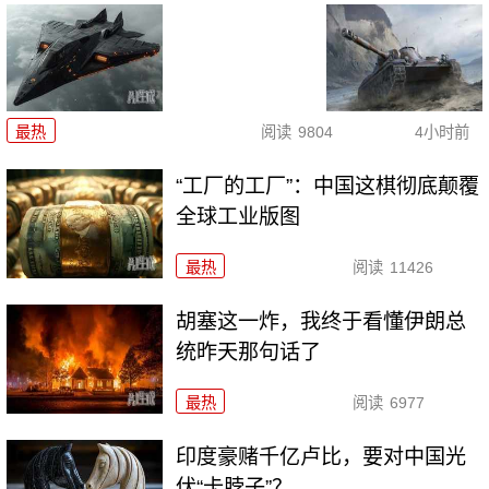
最热
阅读
9804
4小时前
“工厂的工厂”：中国这棋彻底颠覆
全球工业版图
最热
阅读
11426
胡塞这一炸，我终于看懂伊朗总
统昨天那句话了
最热
阅读
6977
印度豪赌千亿卢比，要对中国光
伏“卡脖子”？