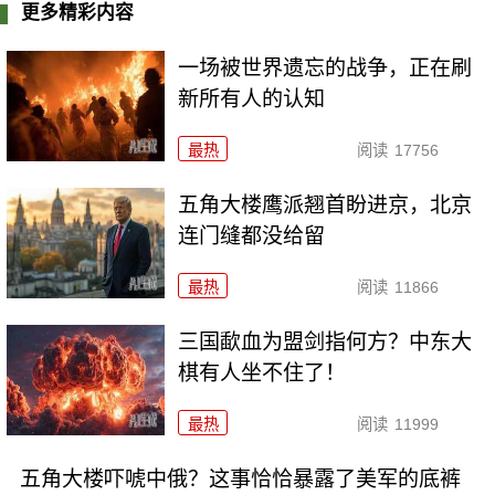
更多精彩内容
一场被世界遗忘的战争，正在刷
新所有人的认知
最热
阅读
17756
五角大楼鹰派翘首盼进京，北京
连门缝都没给留
最热
阅读
11866
三国歃血为盟剑指何方？中东大
棋有人坐不住了！
最热
阅读
11999
五角大楼吓唬中俄？这事恰恰暴露了美军的底裤