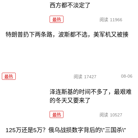
西方都不淡定了
最热
阅读
11966
特朗普扔下两条路，波斯都不选，美军机又被揍
08-06
最热
阅读
17427
泽连斯基的时间不多了，最艰难
的冬天又要来了
最热
阅读
10527
125万还是5万？俄乌战损数字背后的\"三国杀\"