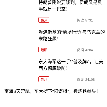
特朗普刚说要谈判，伊朗又是反
手就是一巴掌！
最热
阅读
5731
泽连斯基的“清场行动”与乌克兰的
末路狂飙！
最热
阅读
4284
东大海军这一手\"普及牌\"，让美
西方彻底破防！
最热
阅读
24108
南海6天禁航，东大摆下“阳谋棋”，锤炼铁拳头！