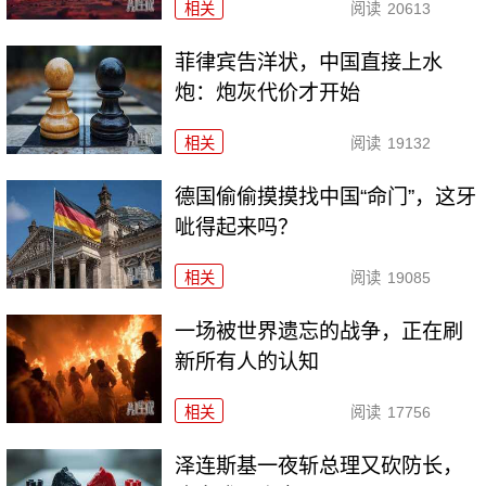
相关
阅读
20613
菲律宾告洋状，中国直接上水
炮：炮灰代价才开始
相关
阅读
19132
德国偷偷摸摸找中国“命门”，这牙
呲得起来吗？
相关
阅读
19085
一场被世界遗忘的战争，正在刷
新所有人的认知
相关
阅读
17756
泽连斯基一夜斩总理又砍防长，