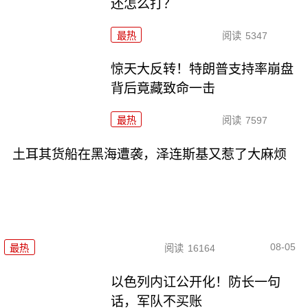
还怎么打？
最热
阅读
5347
惊天大反转！特朗普支持率崩盘
背后竟藏致命一击
最热
阅读
7597
土耳其货船在黑海遭袭，泽连斯基又惹了大麻烦
08-05
最热
阅读
16164
以色列内讧公开化！防长一句
话，军队不买账