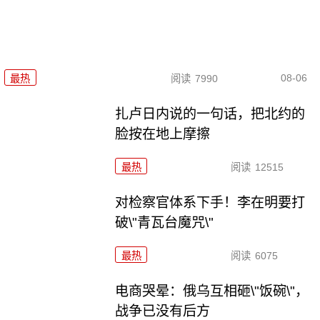
08-06
最热
阅读
7990
扎卢日内说的一句话，把北约的
脸按在地上摩擦
最热
阅读
12515
对检察官体系下手！李在明要打
破\"青瓦台魔咒\"
最热
阅读
6075
电商哭晕：俄乌互相砸\"饭碗\"，
战争已没有后方