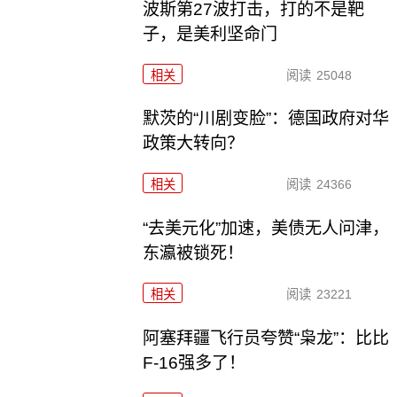
波斯第27波打击，打的不是靶
子，是美利坚命门
相关
阅读
25048
默茨的“川剧变脸”：德国政府对华
政策大转向？
相关
阅读
24366
“去美元化”加速，美债无人问津，
东瀛被锁死！
相关
阅读
23221
阿塞拜疆飞行员夸赞“枭龙”：比比
F-16强多了！