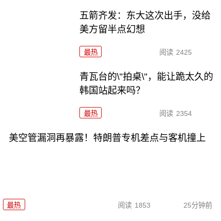
五箭齐发：东大这次出手，没给
美方留半点幻想
最热
阅读
2425
青瓦台的\"拍桌\"，能让跪太久的
韩国站起来吗？
最热
阅读
2354
美空管漏洞再暴露！特朗普专机差点与客机撞上
最热
阅读
1853
25分钟前