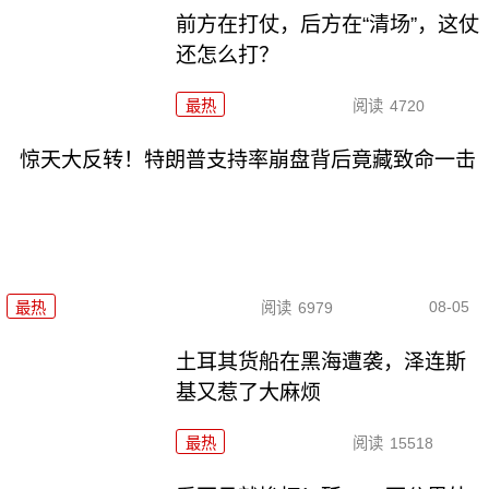
前方在打仗，后方在“清场”，这仗
还怎么打？
最热
阅读
4720
惊天大反转！特朗普支持率崩盘背后竟藏致命一击
08-05
最热
阅读
6979
土耳其货船在黑海遭袭，泽连斯
基又惹了大麻烦
最热
阅读
15518