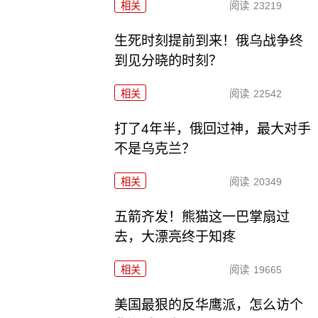
相关
阅读
23219
生死时刻提前到来！俄乌战争终
到见分晓的时刻？
相关
阅读
22542
打了4年半，俄回过神，最大对手
不是乌克兰？
相关
阅读
20349
五箭齐发！熊猫这一巴掌扇过
去，大漂亮终于知疼
相关
阅读
19665
美国最狠的反华鹰派，怎么访个