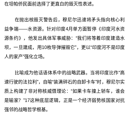
在坦帕侨民面前选择了更直白的毁灭性表述。
在抛出核毁灭警告后，穆尼尔迅速将矛头指向核心利
益争端——水资源。针对印度4月单方面暂停《印度河水资
源条约》，他发出具体军事威胁：“我们将等着印度建造水
坝，一旦建成，用10枚导弹摧毁它”，更以“印度河不是印度
人的家产”强化立场。
比喻成为他话语体系中的战略武器。当将印度比作“高
速行驶的法拉利”，自喻“装满碎石的自卸卡车”时，穆尼尔实
质上构建了非对称核威慑理论：“如果卡车撞上轿车，谁会
是输家？”17这种底层逻辑，正是一个经济弱势核国家对抗
强邻的战略哲学根基。