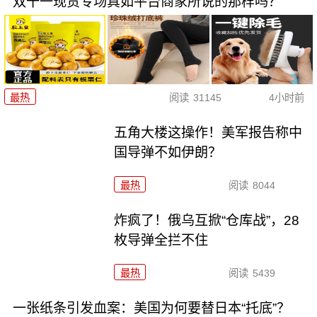
双十一现货专场真如平台商家所说的那样吗？
最热
阅读
31145
4小时前
五角大楼这操作！美军报告称中
国导弹不如伊朗？
最热
阅读
8044
炸疯了！俄乌互掀“仓库战”，28
枚导弹全拦不住
最热
阅读
5439
一张纸条引发血案：美国为何要替日本“托底”？