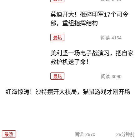
莫迪开大！砸碎印军17个司令
部，重组指挥结构
最热
阅读
4154
美利坚一场电子战演习，把自家
救护机送了命！
最热
阅读
3090
红海惊涛！沙特摆开大棋局，猫鼠游戏才刚开场
最热
阅读
2570
25分钟前