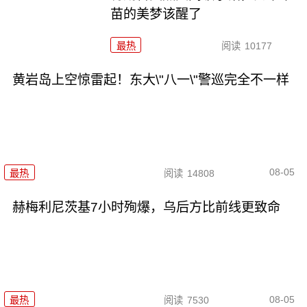
苗的美梦该醒了
最热
阅读
10177
黄岩岛上空惊雷起！东大\"八一\"警巡完全不一样
08-05
最热
阅读
14808
赫梅利尼茨基7小时殉爆，乌后方比前线更致命
08-05
最热
阅读
7530