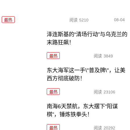
08-04
最热
阅读
5210
泽连斯基的“清场行动”与乌克兰的
末路狂飙！
最热
阅读
3849
东大海军这一手\"普及牌\"，让美
西方彻底破防！
最热
阅读
23106
南海6天禁航，东大摆下“阳谋
棋”，锤炼铁拳头！
最热
阅读
20292