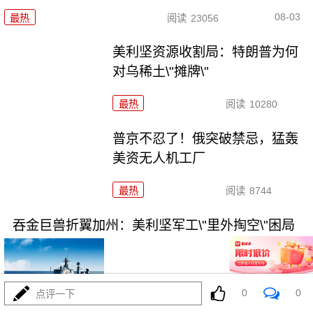
08-03
最热
阅读
23056
美利坚资源收割局：特朗普为何
对乌稀土\"摊牌\"
最热
阅读
10280
普京不忍了！俄突破禁忌，猛轰
美资无人机工厂
最热
阅读
8744
吞金巨兽折翼加州：美利坚军工\"里外掏空\"困局
0
0
点评一下