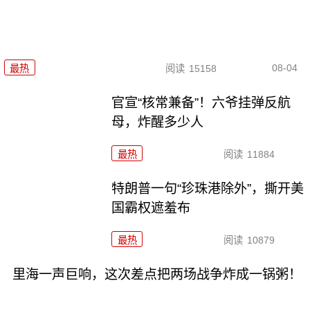
08-04
最热
阅读
15158
官宣“核常兼备”！六爷挂弹反航
母，炸醒多少人
最热
阅读
11884
特朗普一句“珍珠港除外”，撕开美
国霸权遮羞布
最热
阅读
10879
里海一声巨响，这次差点把两场战争炸成一锅粥！