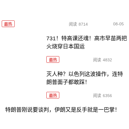
08-05
最热
阅读
8714
731！特高课还魂！高市早苗两把
火烧穿日本国运
最热
阅读
4832
灭人种？以色列这波操作，连特
朗普面子都敢踩！
最热
阅读
6356
特朗普刚说要谈判，伊朗又是反手就是一巴掌！