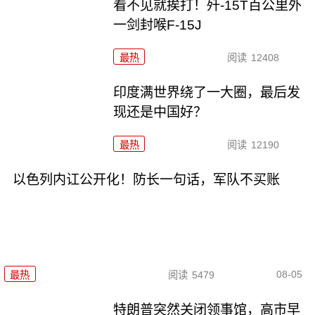
看不见就挨打！歼-15T百公里外
一剑封喉F-15J
最热
阅读
12408
印度满世界绕了一大圈，最后发
现还是中国好？
最热
阅读
12190
以色列内讧公开化！防长一句话，军队不买账
08-05
最热
阅读
5479
特朗普突然关闭领事馆，高市早