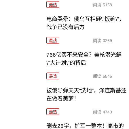
最热
阅读
5158
电商哭晕：俄乌互相砸\"饭碗\"，
战争已没有后方
最热
阅读
3269
766亿买不来安全？美核潜光鲜
\"大计划\"的背后
最热
阅读
5545
被俄导弹天天“洗地”，泽连斯基还
在做着美梦！
最热
阅读
4740
删去28字，扩军一整本！高市的