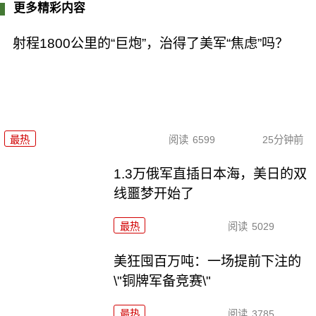
更多精彩内容
射程1800公里的“巨炮”，治得了美军“焦虑”吗？
最热
阅读
6599
25分钟前
1.3万俄军直插日本海，美日的双
线噩梦开始了
最热
阅读
5029
美狂囤百万吨：一场提前下注的
\"铜牌军备竞赛\"
最热
阅读
3785