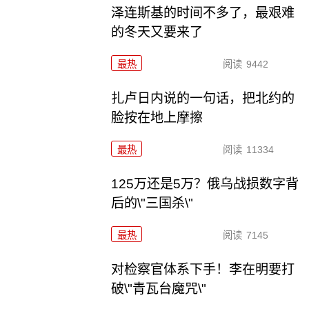
泽连斯基的时间不多了，最艰难
的冬天又要来了
最热
阅读
9442
扎卢日内说的一句话，把北约的
脸按在地上摩擦
最热
阅读
11334
125万还是5万？俄乌战损数字背
后的\"三国杀\"
最热
阅读
7145
对检察官体系下手！李在明要打
破\"青瓦台魔咒\"