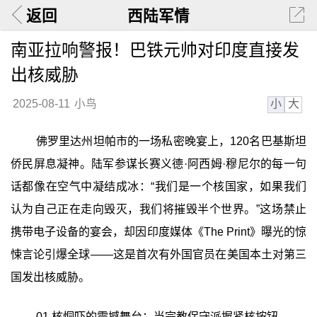
返回
西陆军情
南亚拉响警报！巴铁元帅对印度直接发
出核威胁
小
大
2025-08-11
小鸟
佛罗里达州坦帕市的一场私密晚宴上，120名巴基斯坦
侨民屏息凝神。陆军参谋长赛义德·阿西姆·穆尼尔的每一句
话都像在空气中凝结成冰：“我们是一个核国家，如果我们
认为自己正在走向毁灭，我们将摧毁半个世界。”这场禁止
携带电子设备的宴会，却因印度媒体《The Print》曝光的惊
悚言论引爆全球——这是首次有外国官员在美国本土对第三
国发出核威胁。
01 核恫吓的震撼舞台：当宗教保守派握紧核按钮