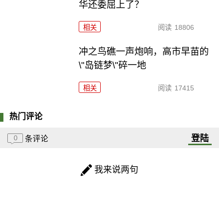
华还委屈上了？
相关
阅读
18806
冲之鸟礁一声炮响，高市早苗的
\"岛链梦\"碎一地
相关
阅读
17415
热门评论
登陆
0
条评论
我来说两句