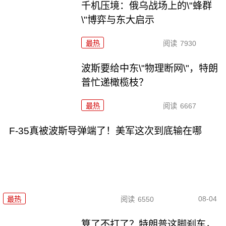
千机压境：俄乌战场上的\"蜂群
\"博弈与东大启示
最热
阅读
7930
波斯要给中东\"物理断网\"，特朗
普忙递橄榄枝？
最热
阅读
6667
F-35真被波斯导弹端了！美军这次到底输在哪
08-04
最热
阅读
6550
算了不打了？特朗普这脚刹车，