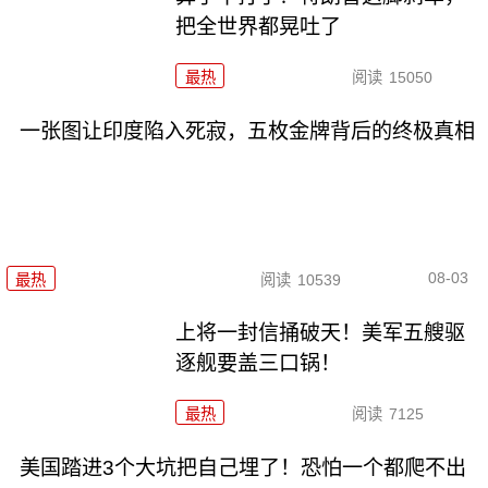
把全世界都晃吐了
最热
阅读
15050
一张图让印度陷入死寂，五枚金牌背后的终极真相
08-03
最热
阅读
10539
上将一封信捅破天！美军五艘驱
逐舰要盖三口锅！
最热
阅读
7125
美国踏进3个大坑把自己埋了！恐怕一个都爬不出