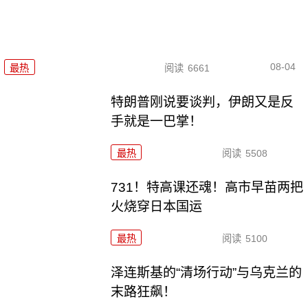
08-04
最热
阅读
6661
特朗普刚说要谈判，伊朗又是反
手就是一巴掌！
最热
阅读
5508
731！特高课还魂！高市早苗两把
火烧穿日本国运
最热
阅读
5100
泽连斯基的“清场行动”与乌克兰的
末路狂飙！