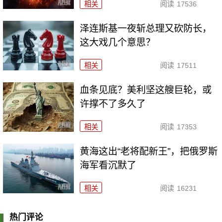
相关
阅读
17536
泽连斯基一夜斩总理又砍防长，
这大戏几个意思？
相关
阅读
17511
血条见底？美利坚这艘巨轮，或
许撑不了多久了
相关
阅读
17353
黄海这出“老将配新王”，把俄罗斯
海军看沉默了
相关
阅读
16231
热门评论