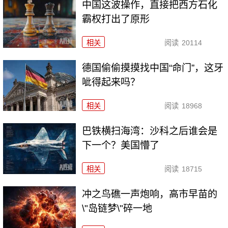
中国这波操作，直接把西方石化
霸权打出了原形
相关
阅读
20114
德国偷偷摸摸找中国“命门”，这牙
呲得起来吗？
相关
阅读
18968
巴铁横扫海湾：沙科之后谁会是
下一个？美国懵了
相关
阅读
18715
冲之鸟礁一声炮响，高市早苗的
\"岛链梦\"碎一地