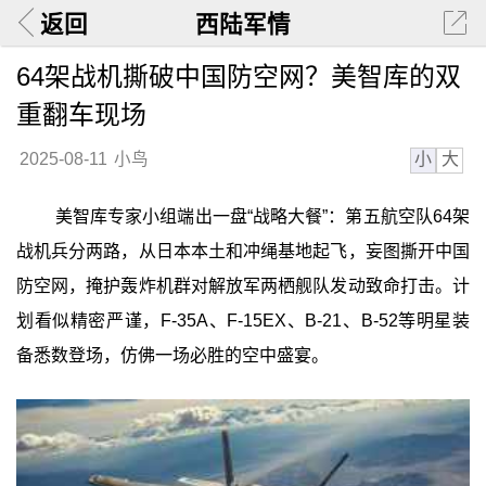
返回
西陆军情
64架战机撕破中国防空网？美智库的双
重翻车现场
小
大
2025-08-11
小鸟
美智库专家小组端出一盘“战略大餐”：第五航空队64架
战机兵分两路，从日本本土和冲绳基地起飞，妄图撕开中国
防空网，掩护轰炸机群对解放军两栖舰队发动致命打击。计
划看似精密严谨，F-35A、F-15EX、B-21、B-52等明星装
备悉数登场，仿佛一场必胜的空中盛宴。