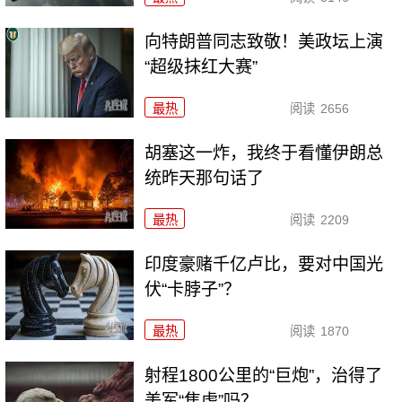
向特朗普同志致敬！美政坛上演
“超级抹红大赛”
最热
阅读
2656
胡塞这一炸，我终于看懂伊朗总
统昨天那句话了
最热
阅读
2209
印度豪赌千亿卢比，要对中国光
伏“卡脖子”？
最热
阅读
1870
射程1800公里的“巨炮”，治得了
美军“焦虑”吗？