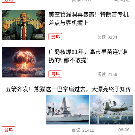
美空管漏洞再暴露！特朗普专机
差点与客机撞上
最热
阅读
3194
广岛核爆81年，高市早苗连\"谁
扔的\"都不敢提！
最热
阅读
2156
五箭齐发！熊猫这一巴掌扇过去，大漂亮终于知疼
08-06
最热
阅读
21412