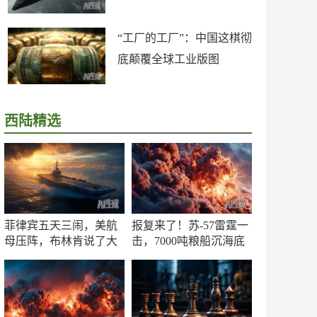
“工厂的工厂”：中国这棋彻
底颠覆全球工业版图
西陆精选
菲律宾五天三闹，美航
报复来了！苏-57雷霆一
母压阵，布林肯说了大
击，7000吨粮船沉海底
实话