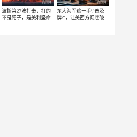
波斯第27波打击，打的
东大海军这一手\"普及
不是靶子，是美利坚命
牌\"，让美西方彻底破
门
防！