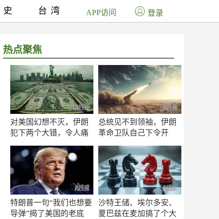
历史
台湾
APP访问
登录
热点聚焦
对美国幻想不灭，伊朗
总统见不到领袖，伊朗
犯下两个大错，令人痛
革命卫队自己下令开
心！
打？
特朗普一句“我们也想要
沙特王储、埃尔多安、
导弹”揭了美国的老底
夏巴兹在麦加搞了个大