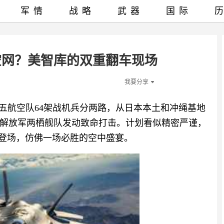
军情
战略
武器
国际
空网？美智库的双重翻车现场
我要分享
第五航空队64架战机兵分两路，从日本本土和冲绳基地
解放军两栖舰队发动致命打击。计划看似精密严谨，
装备悉数登场，仿佛一场必胜的空中盛宴。