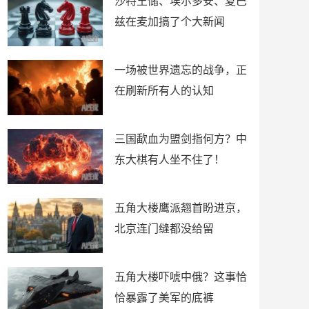
沙特王储、埃尔多安、夏巴
兹在麦加搞了个大新闻
一场被世界遗忘的战争，正
在刷新所有人的认知
三国歃血为盟剑指何方？中
东大棋有人坐不住了！
五角大楼鹰派翘首盼进京，
北京连门缝都没给留
五角大楼吓唬中俄？这事恰
恰暴露了美军的底裤