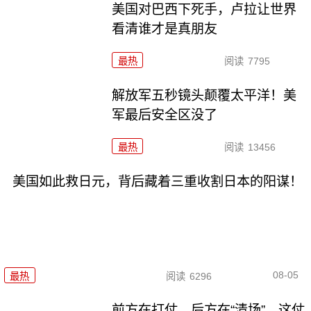
美国对巴西下死手，卢拉让世界
看清谁才是真朋友
最热
阅读
7795
解放军五秒镜头颠覆太平洋！美
军最后安全区没了
最热
阅读
13456
美国如此救日元，背后藏着三重收割日本的阳谋！
08-05
最热
阅读
6296
前方在打仗，后方在“清场”，这仗