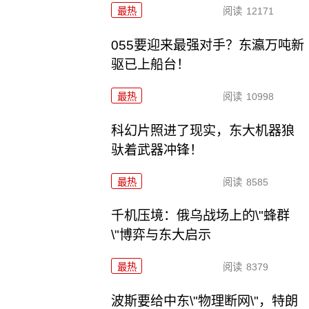
最热
阅读
12171
055要迎来最强对手？东瀛万吨新
驱已上船台！
最热
阅读
10998
科幻片照进了现实，东大机器狼
驮着武器冲锋！
最热
阅读
8585
千机压境：俄乌战场上的\"蜂群
\"博弈与东大启示
最热
阅读
8379
波斯要给中东\"物理断网\"，特朗