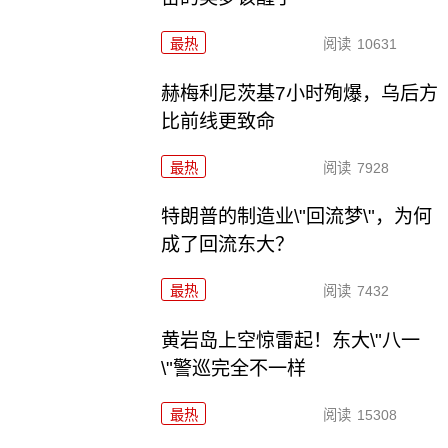
最热
阅读
10631
赫梅利尼茨基7小时殉爆，乌后方
比前线更致命
最热
阅读
7928
特朗普的制造业\"回流梦\"，为何
成了回流东大？
最热
阅读
7432
黄岩岛上空惊雷起！东大\"八一
\"警巡完全不一样
最热
阅读
15308