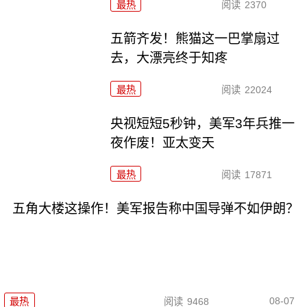
最热
阅读
2370
五箭齐发！熊猫这一巴掌扇过
去，大漂亮终于知疼
最热
阅读
22024
央视短短5秒钟，美军3年兵推一
夜作废！亚太变天
最热
阅读
17871
五角大楼这操作！美军报告称中国导弹不如伊朗？
08-07
最热
阅读
9468