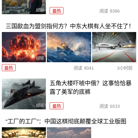
最热
阅读
8386
三国歃血为盟剑指何方？中东大棋有人坐不住了！
最热
阅读
8041
3小时前
五角大楼吓唬中俄？这事恰恰暴
露了美军的底裤
最热
阅读
6533
“工厂的工厂”：中国这棋彻底颠覆全球工业版图