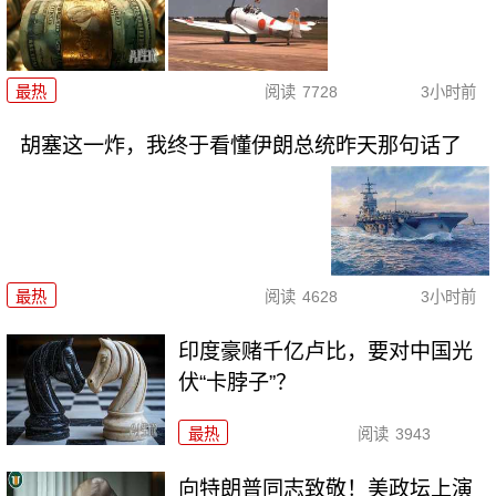
最热
阅读
7728
3小时前
胡塞这一炸，我终于看懂伊朗总统昨天那句话了
最热
阅读
4628
3小时前
印度豪赌千亿卢比，要对中国光
伏“卡脖子”？
最热
阅读
3943
向特朗普同志致敬！美政坛上演