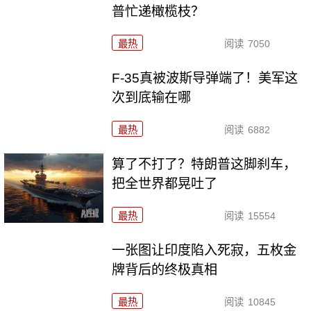
普忙递橄榄枝？
最热
阅读
7050
F-35真被波斯导弹端了！美军这
次到底输在哪
最热
阅读
6882
算了不打了？特朗普这脚刹车，
把全世界都晃吐了
最热
阅读
15554
一张图让印度陷入死寂，五枚金
牌背后的终极真相
最热
阅读
10845