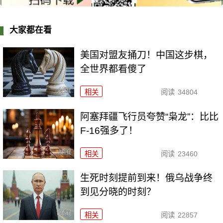
大家都在看
美国对盟友捅刀！中国这步棋，
全世界都看傻了
相关
阅读
34804
阿塞拜疆飞行员夸赞“枭龙”：比比
F-16强多了！
相关
阅读
23460
生死时刻提前到来！俄乌战争终
到见分晓的时刻？
相关
阅读
22857