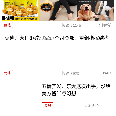
最热
阅读
31145
4小时前
莫迪开大！砸碎印军17个司令部，重组指挥结构
08-07
最热
阅读
6923
五箭齐发：东大这次出手，没给
美方留半点幻想
最热
阅读
5404