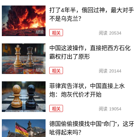
打了4年半，俄回过神，最大对手
不是乌克兰？
相关
阅读
20534
中国这波操作，直接把西方石化
霸权打出了原形
相关
阅读
20144
菲律宾告洋状，中国直接上水
炮：炮灰代价才开始
相关
阅读
19054
德国偷偷摸摸找中国“命门”，这牙
呲得起来吗？