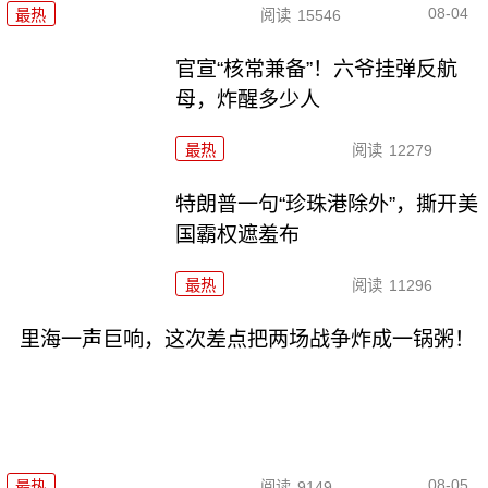
08-04
最热
阅读
15546
官宣“核常兼备”！六爷挂弹反航
母，炸醒多少人
最热
阅读
12279
特朗普一句“珍珠港除外”，撕开美
国霸权遮羞布
最热
阅读
11296
里海一声巨响，这次差点把两场战争炸成一锅粥！
08-05
最热
阅读
9149