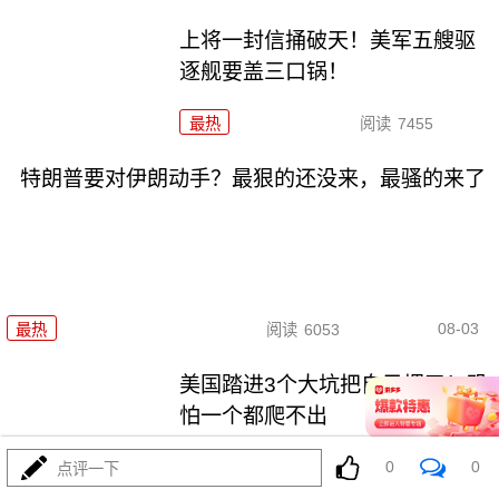
上将一封信捅破天！美军五艘驱
逐舰要盖三口锅！
最热
阅读
7455
特朗普要对伊朗动手？最狠的还没来，最骚的来了
08-03
最热
阅读
6053
美国踏进3个大坑把自己埋了！恐
怕一个都爬不出
0
0
最热
阅读
17495
点评一下