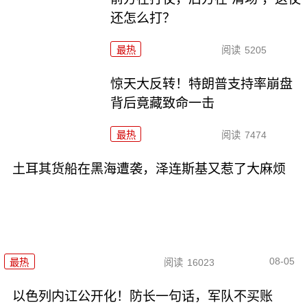
还怎么打？
最热
阅读
5205
惊天大反转！特朗普支持率崩盘
背后竟藏致命一击
最热
阅读
7474
土耳其货船在黑海遭袭，泽连斯基又惹了大麻烦
08-05
最热
阅读
16023
以色列内讧公开化！防长一句话，军队不买账