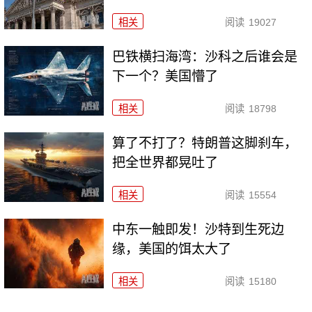
相关
阅读
19027
巴铁横扫海湾：沙科之后谁会是
下一个？美国懵了
相关
阅读
18798
算了不打了？特朗普这脚刹车，
把全世界都晃吐了
相关
阅读
15554
中东一触即发！沙特到生死边
缘，美国的饵太大了
相关
阅读
15180