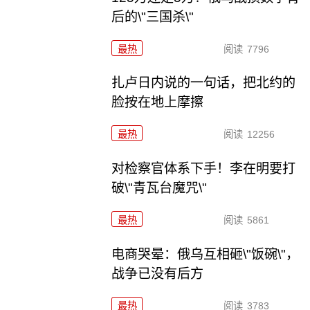
后的\"三国杀\"
最热
阅读
7796
扎卢日内说的一句话，把北约的
脸按在地上摩擦
最热
阅读
12256
对检察官体系下手！李在明要打
破\"青瓦台魔咒\"
最热
阅读
5861
电商哭晕：俄乌互相砸\"饭碗\"，
战争已没有后方
最热
阅读
3783