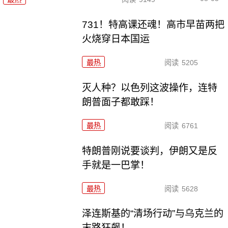
731！特高课还魂！高市早苗两把
火烧穿日本国运
最热
阅读
5205
灭人种？以色列这波操作，连特
朗普面子都敢踩！
最热
阅读
6761
特朗普刚说要谈判，伊朗又是反
手就是一巴掌！
最热
阅读
5628
泽连斯基的“清场行动”与乌克兰的
末路狂飙！