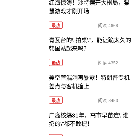
红海惊涛！沙特摆开大棋局，猫
鼠游戏才刚开场
最热
阅读
4668
青瓦台的\"拍桌\"，能让跪太久的
韩国站起来吗？
最热
阅读
4352
美空管漏洞再暴露！特朗普专机
差点与客机撞上
最热
阅读
3453
广岛核爆81年，高市早苗连\"谁
扔的\"都不敢提！