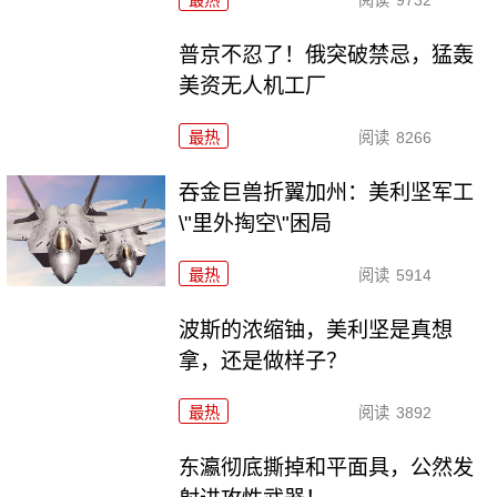
最热
阅读
9732
普京不忍了！俄突破禁忌，猛轰
美资无人机工厂
最热
阅读
8266
吞金巨兽折翼加州：美利坚军工
\"里外掏空\"困局
最热
阅读
5914
波斯的浓缩铀，美利坚是真想
拿，还是做样子？
最热
阅读
3892
东瀛彻底撕掉和平面具，公然发