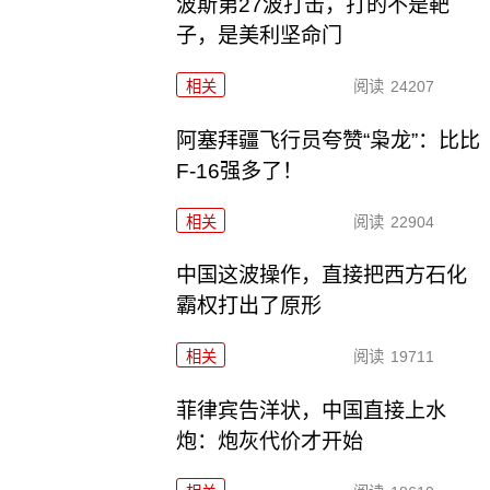
波斯第27波打击，打的不是靶
子，是美利坚命门
相关
阅读
24207
阿塞拜疆飞行员夸赞“枭龙”：比比
F-16强多了！
相关
阅读
22904
中国这波操作，直接把西方石化
霸权打出了原形
相关
阅读
19711
菲律宾告洋状，中国直接上水
炮：炮灰代价才开始