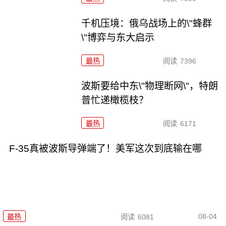
千机压境：俄乌战场上的\"蜂群
\"博弈与东大启示
最热
阅读
7396
波斯要给中东\"物理断网\"，特朗
普忙递橄榄枝？
最热
阅读
6171
F-35真被波斯导弹端了！美军这次到底输在哪
08-04
最热
阅读
6081