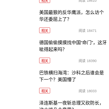
相关
阅读
18610
美国最狠的反华鹰派，怎么访个
华还委屈上了？
相关
阅读
18471
德国偷偷摸摸找中国“命门”，这牙
呲得起来吗？
相关
阅读
18390
巴铁横扫海湾：沙科之后谁会是
下一个？美国懵了
相关
阅读
18033
泽连斯基一夜斩总理又砍防长，