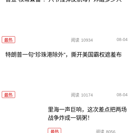
08-04
最热
阅读
10934
特朗普一句“珍珠港除外”，撕开美国霸权遮羞布
08-04
最热
阅读
10174
里海一声巨响，这次差点把两场
战争炸成一锅粥！
最热
阅读
8056