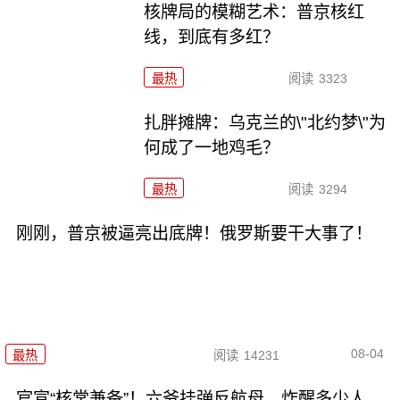
核牌局的模糊艺术：普京核红
线，到底有多红？
最热
阅读
3323
扎胖摊牌：乌克兰的\"北约梦\"为
何成了一地鸡毛？
最热
阅读
3294
刚刚，普京被逼亮出底牌！俄罗斯要干大事了！
08-04
最热
阅读
14231
官宣“核常兼备”！六爷挂弹反航母，炸醒多少人