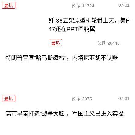
07-31
最热
阅读
11724
歼-36五架原型机轮番上天，美F-
47还在PPT画鸭翼
最热
阅读
20446
特朗普官宣“哈马斯缴械”，内塔尼亚胡不认账
07-31
最热
阅读
8075
高市早苗打造“战争大脑”，军国主义已进入实操