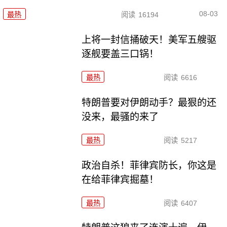
08-03
最热
阅读
16194
上将一封信捅破天！美军五艘驱
逐舰要盖三口锅！
最热
阅读
6616
特朗普要对伊朗动手？最狠的还
没来，最骚的来了
最热
阅读
5217
政治自杀！菲律宾防长，你这是
在给菲律宾掘墓！
最热
阅读
6407