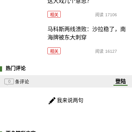
这大戏几个意思？
相关
阅读
17106
马科斯两线溃败：沙拉稳了，南
海牌被东大刺穿
相关
阅读
16127
热门评论
登陆
0
条评论
我来说两句