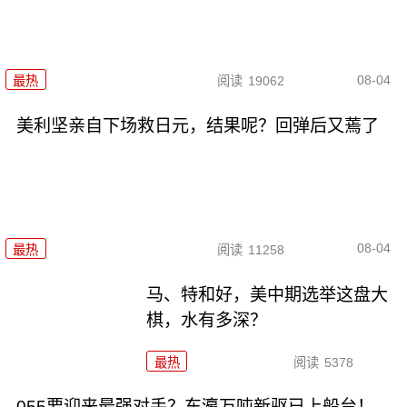
08-04
最热
阅读
19062
美利坚亲自下场救日元，结果呢？回弹后又蔫了
08-04
最热
阅读
11258
马、特和好，美中期选举这盘大
棋，水有多深？
最热
阅读
5378
055要迎来最强对手？东瀛万吨新驱已上船台！