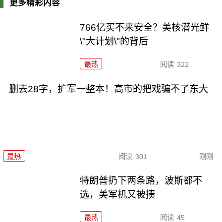
更多精彩内容
766亿买不来安全？美核潜光鲜
\"大计划\"的背后
最热
阅读
322
删去28字，扩军一整本！高市的把戏骗不了东大
最热
阅读
301
刚刚
特朗普扔下两条路，波斯都不
选，美军机又被揍
最热
阅读
45