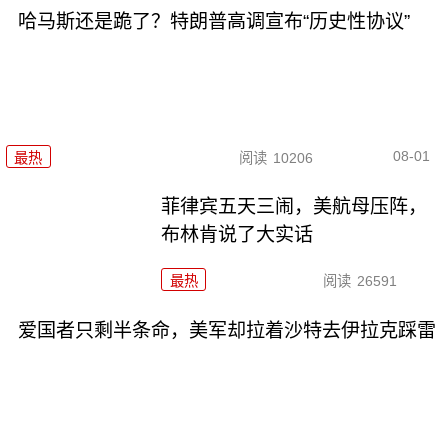
哈马斯还是跪了？特朗普高调宣布“历史性协议”
08-01
最热
阅读
10206
菲律宾五天三闹，美航母压阵，
布林肯说了大实话
最热
阅读
26591
爱国者只剩半条命，美军却拉着沙特去伊拉克踩雷