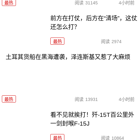
最热
阅读
31145
4小时前
前方在打仗，后方在“清场”，这仗
还怎么打？
最热
阅读
2974
土耳其货船在黑海遭袭，泽连斯基又惹了大麻烦
最热
阅读
13931
4小时前
看不见就挨打！歼-15T百公里外
一剑封喉F-15J
最热
阅读
10864