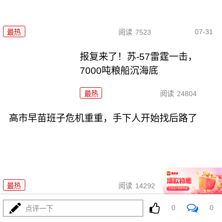
07-31
最热
阅读
7523
报复来了！苏-57雷霆一击，
7000吨粮船沉海底
最热
阅读
24804
高市早苗班子危机重重，手下人开始找后路了
07-31
最热
阅读
14292
0
0
点评一下
导弹雨落，F35折翼：中东这盘