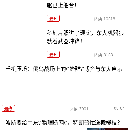
驱已上船台！
最热
阅读
10518
科幻片照进了现实，东大机器狼
驮着武器冲锋！
最热
阅读
8153
千机压境：俄乌战场上的\"蜂群\"博弈与东大启示
08-04
最热
阅读
7901
波斯要给中东\"物理断网\"，特朗普忙递橄榄枝？