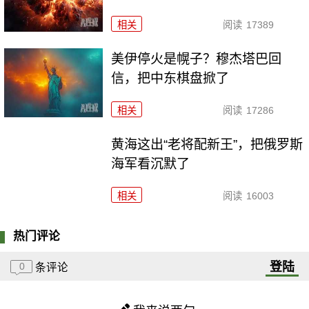
相关
阅读
17389
美伊停火是幌子？穆杰塔巴回
信，把中东棋盘掀了
相关
阅读
17286
黄海这出“老将配新王”，把俄罗斯
海军看沉默了
相关
阅读
16003
热门评论
登陆
0
条评论