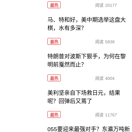
最热
阅读
20177
马、特和好，美中期选举这盘大
棋，水有多深？
最热
阅读
5838
特朗普对波斯下狠手，为何在黎
明前戛然而止？
最热
阅读
4004
美利坚亲自下场救日元，结果
呢？回弹后又蔫了
最热
阅读
11767
055要迎来最强对手？东瀛万吨新