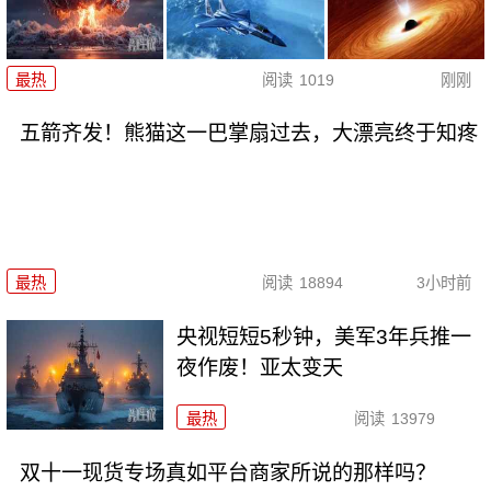
最热
阅读
1019
刚刚
五箭齐发！熊猫这一巴掌扇过去，大漂亮终于知疼
最热
阅读
18894
3小时前
央视短短5秒钟，美军3年兵推一
夜作废！亚太变天
最热
阅读
13979
双十一现货专场真如平台商家所说的那样吗？