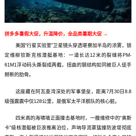
拼多多暑假大促，升温降价，全品类暑期大促 →
美国“行星实验室”卫星镜头穿透堪察加半岛的浓雾，锁
定维柳钦斯克核潜艇基地：一道长达12米的裂缝将PM-
61M1浮动码头撕裂成两截，扭曲的钢结构如同被巨人徒手
掰断的肋骨。
这座藏在阿瓦查湾深处的军事堡垒，距离7月30日8.8
级强震震中仅128公里，是俄军太平洋舰队的核心脏。
四米高的海啸墙正面撞击基地时，一艘维修中的“奥斯
卡”级核潜艇被巨浪推离泊位，声呐导流罩猛撞防波堤彻底