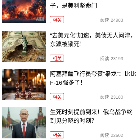
子，是美利坚命门
相关
阅读
24983
“去美元化”加速，美债无人问津，
东瀛被锁死！
相关
阅读
23193
阿塞拜疆飞行员夸赞“枭龙”：比比
F-16强多了！
相关
阅读
23180
生死时刻提前到来！俄乌战争终
到见分晓的时刻？
相关
阅读
22502