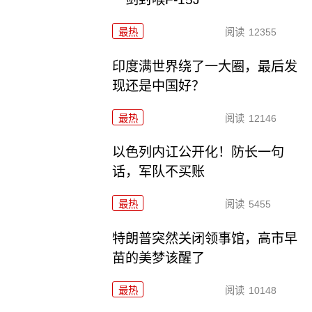
最热
阅读
12355
印度满世界绕了一大圈，最后发
现还是中国好？
最热
阅读
12146
以色列内讧公开化！防长一句
话，军队不买账
最热
阅读
5455
特朗普突然关闭领事馆，高市早
苗的美梦该醒了
最热
阅读
10148