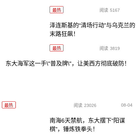
最热
阅读
5167
泽连斯基的“清场行动”与乌克兰的
末路狂飙！
最热
阅读
3819
东大海军这一手\"普及牌\"，让美西方彻底破防！
08-04
最热
阅读
23026
南海6天禁航，东大摆下“阳谋
棋”，锤炼铁拳头！