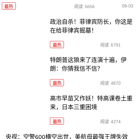
08-03
最热
阅读
5656
政治自杀！菲律宾防长，你这是
在给菲律宾掘墓！
最热
阅读
6791
特朗普这狼来了连演十遍，伊
朗：你猜我信不信？
最热
阅读
4870
高市早苗又作妖！特高课卷土重
来，日本三重困境
最热
阅读
4274
央视：空警600横空出世，美航母最强王牌失效