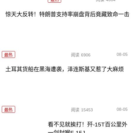
惊天大反转！特朗普支持率崩盘背后竟藏致命一击
08-05
最热
阅读
6906
土耳其货船在黑海遭袭，泽连斯基又惹了大麻烦
08-05
最热
阅读
15453
看不见就挨打！歼-15T百公里外
一剑封喉F-15J