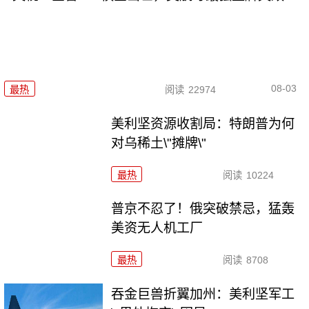
08-03
最热
阅读
22974
美利坚资源收割局：特朗普为何
对乌稀土\"摊牌\"
最热
阅读
10224
普京不忍了！俄突破禁忌，猛轰
美资无人机工厂
最热
阅读
8708
吞金巨兽折翼加州：美利坚军工