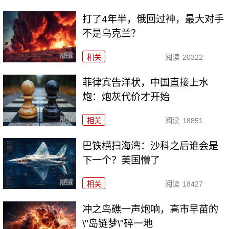
打了4年半，俄回过神，最大对手
不是乌克兰？
相关
阅读
20322
菲律宾告洋状，中国直接上水
炮：炮灰代价才开始
相关
阅读
18851
巴铁横扫海湾：沙科之后谁会是
下一个？美国懵了
相关
阅读
18427
冲之鸟礁一声炮响，高市早苗的
\"岛链梦\"碎一地