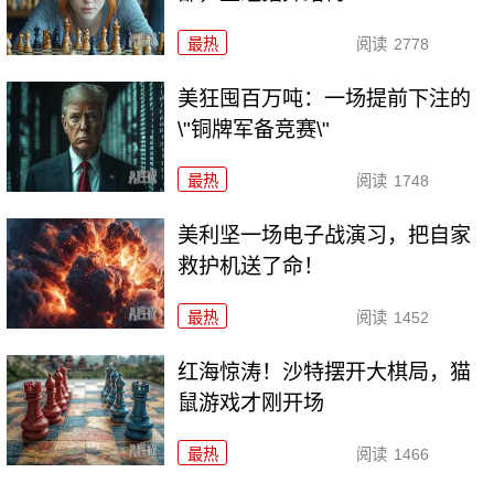
最热
阅读
2778
美狂囤百万吨：一场提前下注的
\"铜牌军备竞赛\"
最热
阅读
1748
美利坚一场电子战演习，把自家
救护机送了命！
最热
阅读
1452
红海惊涛！沙特摆开大棋局，猫
鼠游戏才刚开场
最热
阅读
1466