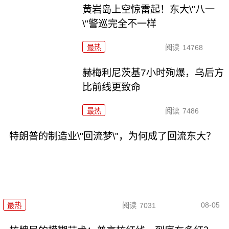
黄岩岛上空惊雷起！东大\"八一
\"警巡完全不一样
最热
阅读
14768
赫梅利尼茨基7小时殉爆，乌后方
比前线更致命
最热
阅读
7486
特朗普的制造业\"回流梦\"，为何成了回流东大？
08-05
最热
阅读
7031