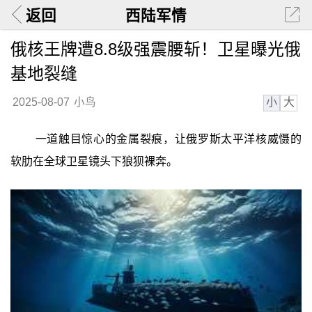
返回
西陆军情
俄核王牌遭8.8级强震腰斩！卫星曝光俄
基地裂缝
小
大
2025-08-07
小鸟
一道触目惊心的金属裂痕，让俄罗斯太平洋核威慑的
软肋在全球卫星镜头下狼狈裸奔。