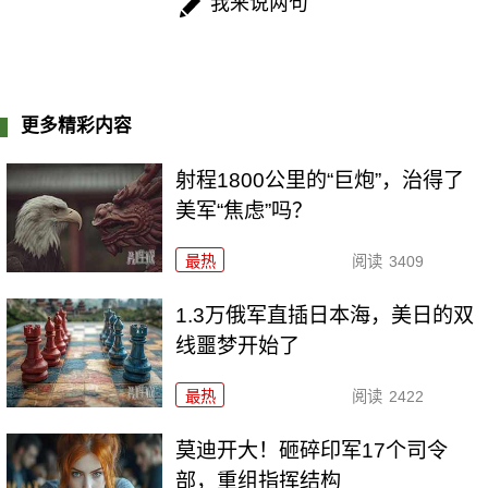
我来说两句
更多精彩内容
射程1800公里的“巨炮”，治得了
美军“焦虑”吗？
最热
阅读
3409
1.3万俄军直插日本海，美日的双
线噩梦开始了
最热
阅读
2422
莫迪开大！砸碎印军17个司令
部，重组指挥结构