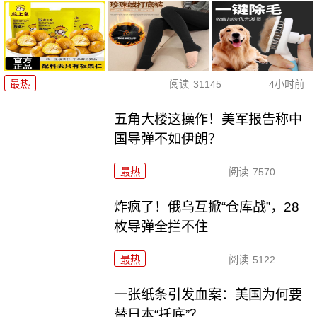
最热
阅读
31145
4小时前
五角大楼这操作！美军报告称中
国导弹不如伊朗？
最热
阅读
7570
炸疯了！俄乌互掀“仓库战”，28
枚导弹全拦不住
最热
阅读
5122
一张纸条引发血案：美国为何要
替日本“托底”？