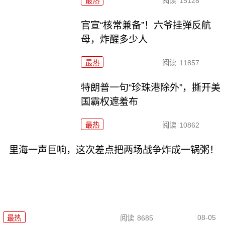
最热
阅读
15128
官宣“核常兼备”！六爷挂弹反航
母，炸醒多少人
最热
阅读
11857
特朗普一句“珍珠港除外”，撕开美
国霸权遮羞布
最热
阅读
10862
里海一声巨响，这次差点把两场战争炸成一锅粥！
08-05
最热
阅读
8685