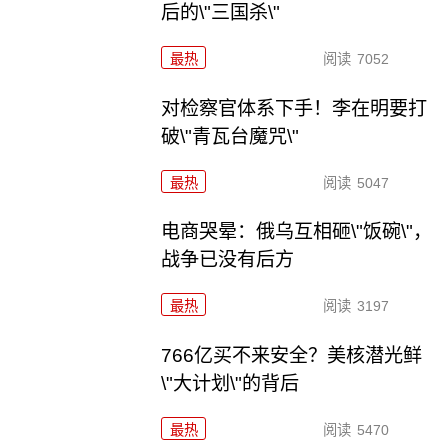
后的\"三国杀\"
最热
阅读
7052
对检察官体系下手！李在明要打
破\"青瓦台魔咒\"
最热
阅读
5047
电商哭晕：俄乌互相砸\"饭碗\"，
战争已没有后方
最热
阅读
3197
766亿买不来安全？美核潜光鲜
\"大计划\"的背后
最热
阅读
5470