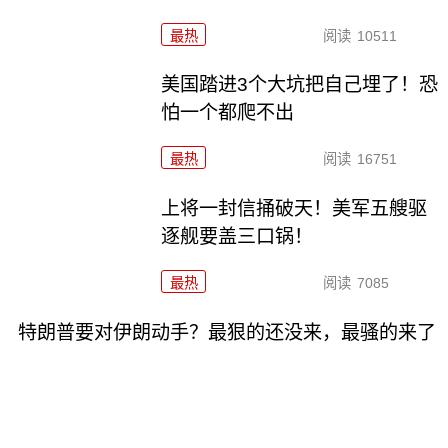
最热
阅读
10511
美国踏进3个大坑把自己埋了！恐
怕一个都爬不出
最热
阅读
16751
上将一封信捅破天！美军五艘驱
逐舰要盖三口锅！
最热
阅读
7085
特朗普要对伊朗动手？最狠的还没来，最骚的来了