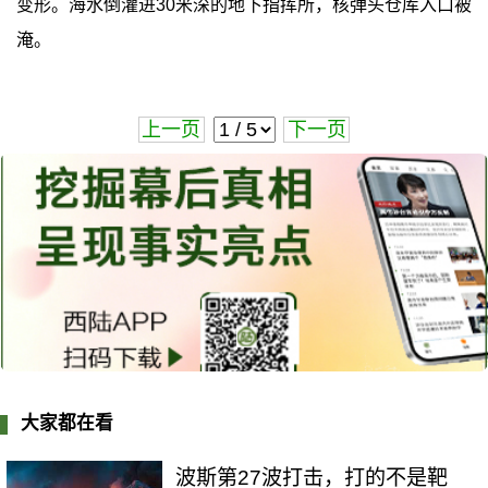
变形。海水倒灌进30米深的地下指挥所，核弹头仓库入口被
淹。
上一页
下一页
大家都在看
波斯第27波打击，打的不是靶