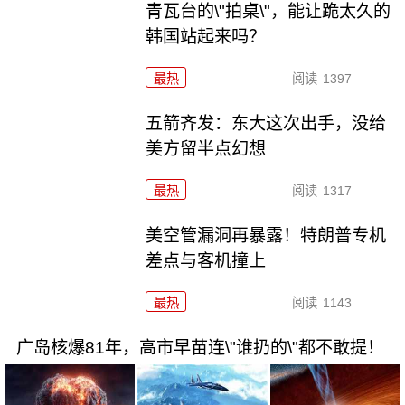
青瓦台的\"拍桌\"，能让跪太久的
韩国站起来吗？
最热
阅读
1397
五箭齐发：东大这次出手，没给
美方留半点幻想
最热
阅读
1317
美空管漏洞再暴露！特朗普专机
差点与客机撞上
最热
阅读
1143
广岛核爆81年，高市早苗连\"谁扔的\"都不敢提！