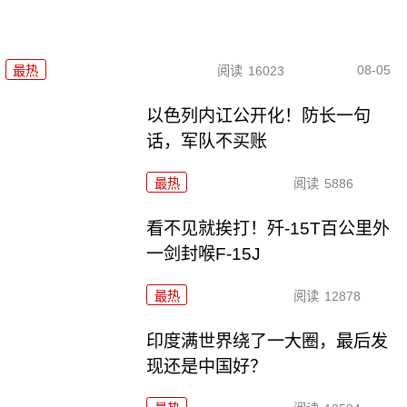
08-05
最热
阅读
16023
以色列内讧公开化！防长一句
话，军队不买账
最热
阅读
5886
看不见就挨打！歼-15T百公里外
一剑封喉F-15J
最热
阅读
12878
印度满世界绕了一大圈，最后发
现还是中国好？