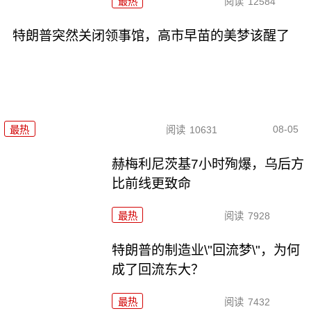
最热
阅读
12584
特朗普突然关闭领事馆，高市早苗的美梦该醒了
08-05
最热
阅读
10631
赫梅利尼茨基7小时殉爆，乌后方
比前线更致命
最热
阅读
7928
特朗普的制造业\"回流梦\"，为何
成了回流东大？
最热
阅读
7432