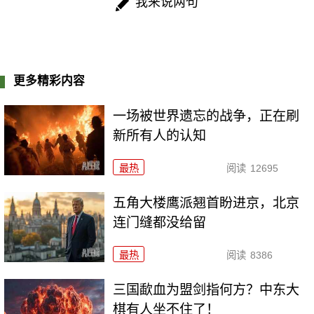
我来说两句
更多精彩内容
一场被世界遗忘的战争，正在刷
新所有人的认知
最热
阅读
12695
五角大楼鹰派翘首盼进京，北京
连门缝都没给留
最热
阅读
8386
三国歃血为盟剑指何方？中东大
棋有人坐不住了！