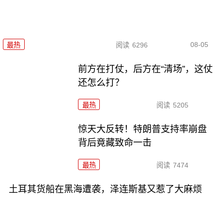
08-05
最热
阅读
6296
前方在打仗，后方在“清场”，这仗
还怎么打？
最热
阅读
5205
惊天大反转！特朗普支持率崩盘
背后竟藏致命一击
最热
阅读
7474
土耳其货船在黑海遭袭，泽连斯基又惹了大麻烦