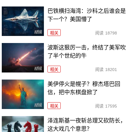
巴铁横扫海湾：沙科之后谁会是
下一个？美国懵了
相关
阅读
18798
波斯这狠厉一击，终结了美军吹
了半个世纪的牛
相关
阅读
18201
美伊停火是幌子？穆杰塔巴回
信，把中东棋盘掀了
相关
阅读
17595
泽连斯基一夜斩总理又砍防长，
这大戏几个意思？