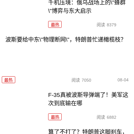
千机压境：俄乌战场上的\"蜂群
\"博弈与东大启示
最热
阅读
8379
波斯要给中东\"物理断网\"，特朗普忙递橄榄枝？
08-04
最热
阅读
7050
F-35真被波斯导弹端了！美军这
次到底输在哪
最热
阅读
6882
算了不打了？特朗普这脚刹车，