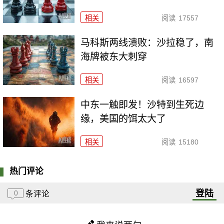
相关
阅读
17557
马科斯两线溃败：沙拉稳了，南
海牌被东大刺穿
相关
阅读
16597
中东一触即发！沙特到生死边
缘，美国的饵太大了
相关
阅读
15180
热门评论
登陆
0
条评论