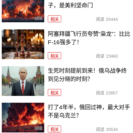
子，是美利坚命门
相关
阅读
25444
阿塞拜疆飞行员夸赞“枭龙”：比比
F-16强多了！
相关
阅读
23460
生死时刻提前到来！俄乌战争终
到见分晓的时刻？
相关
阅读
22857
打了4年半，俄回过神，最大对手
不是乌克兰？
相关
阅读
20534