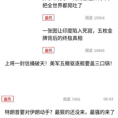
把全世界都晃吐了
最热
阅读
15554
一张图让印度陷入死寂，五枚金
牌背后的终极真相
最热
阅读
10845
上将一封信捅破天！美军五艘驱逐舰要盖三口锅！
08-03
最热
阅读
7455
特朗普要对伊朗动手？最狠的还没来，最骚的来了