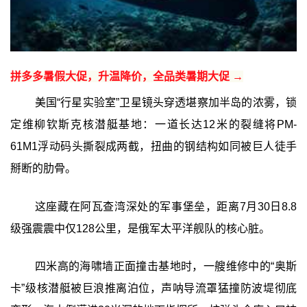
拼多多暑假大促，升温降价，全品类暑期大促 →
美国“行星实验室”卫星镜头穿透堪察加半岛的浓雾，锁
定维柳钦斯克核潜艇基地：一道长达12米的裂缝将PM-
61M1浮动码头撕裂成两截，扭曲的钢结构如同被巨人徒手
掰断的肋骨。
这座藏在阿瓦查湾深处的军事堡垒，距离7月30日8.8
级强震震中仅128公里，是俄军太平洋舰队的核心脏。
四米高的海啸墙正面撞击基地时，一艘维修中的“奥斯
卡”级核潜艇被巨浪推离泊位，声呐导流罩猛撞防波堤彻底