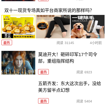
双十一现货专场真如平台商家所说的那样吗？
最热
阅读
31145
4小时前
莫迪开大！砸碎印军17个司令
部，重组指挥结构
最热
阅读
6923
五箭齐发：东大这次出手，没给
美方留半点幻想
最热
阅读
5404