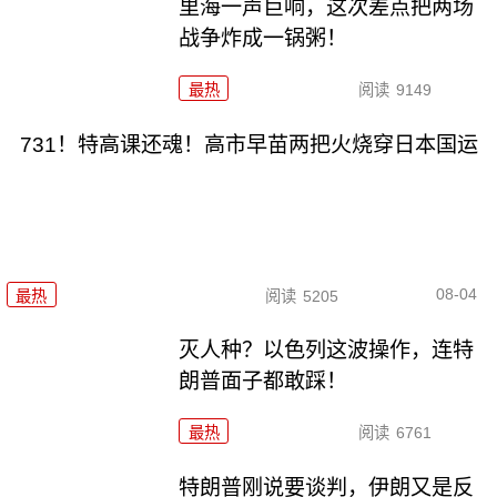
里海一声巨响，这次差点把两场
战争炸成一锅粥！
最热
阅读
9149
731！特高课还魂！高市早苗两把火烧穿日本国运
08-04
最热
阅读
5205
灭人种？以色列这波操作，连特
朗普面子都敢踩！
最热
阅读
6761
特朗普刚说要谈判，伊朗又是反