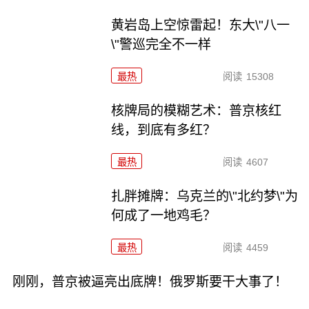
黄岩岛上空惊雷起！东大\"八一
\"警巡完全不一样
最热
阅读
15308
核牌局的模糊艺术：普京核红
线，到底有多红？
最热
阅读
4607
扎胖摊牌：乌克兰的\"北约梦\"为
何成了一地鸡毛？
最热
阅读
4459
刚刚，普京被逼亮出底牌！俄罗斯要干大事了！