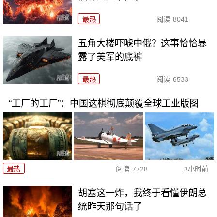
最热
阅读
8041
五角大楼吓唬中俄？这事恰恰暴
露了美军的底裤
最热
阅读
6533
“工厂的工厂”：中国这棋彻底颠覆全球工业版图
最热
阅读
7728
3小时前
胡塞这一炸，我终于看懂伊朗总
统昨天那句话了