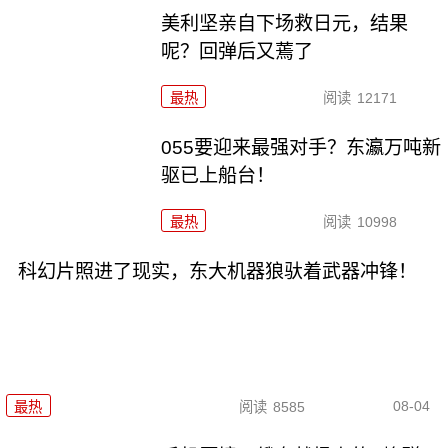
美利坚亲自下场救日元，结果
呢？回弹后又蔫了
最热
阅读
12171
055要迎来最强对手？东瀛万吨新
驱已上船台！
最热
阅读
10998
科幻片照进了现实，东大机器狼驮着武器冲锋！
08-04
最热
阅读
8585