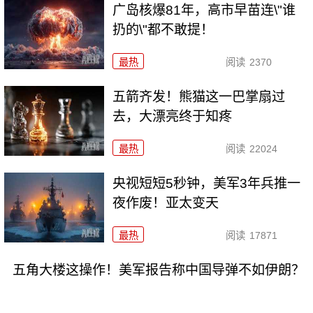
广岛核爆81年，高市早苗连\"谁
扔的\"都不敢提！
最热
阅读
2370
五箭齐发！熊猫这一巴掌扇过
去，大漂亮终于知疼
最热
阅读
22024
央视短短5秒钟，美军3年兵推一
夜作废！亚太变天
最热
阅读
17871
五角大楼这操作！美军报告称中国导弹不如伊朗？