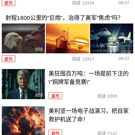
08-07
最热
阅读
10334
射程1800公里的“巨炮”，治得了美军“焦虑”吗？
08-07
最热
阅读
12827
美狂囤百万吨：一场提前下注的
\"铜牌军备竞赛\"
最热
阅读
8359
美利坚一场电子战演习，把自家
救护机送了命！
最热
阅读
7147