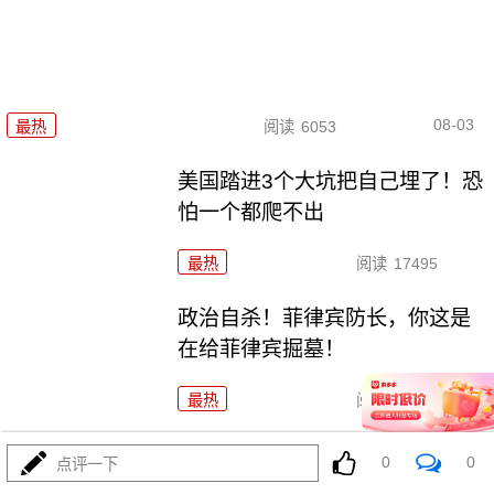
08-03
最热
阅读
6053
美国踏进3个大坑把自己埋了！恐
怕一个都爬不出
最热
阅读
17495
政治自杀！菲律宾防长，你这是
在给菲律宾掘墓！
最热
阅读
7062
特朗普这狼来了连演十遍，伊
0
0
点评一下
朗：你猜我信不信？