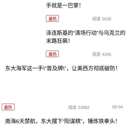
手就是一巴掌！
最热
阅读
5628
泽连斯基的“清场行动”与乌克兰的
末路狂飙！
最热
阅读
4206
东大海军这一手\"普及牌\"，让美西方彻底破防！
08-04
最热
阅读
23882
南海6天禁航，东大摆下“阳谋棋”，锤炼铁拳头！