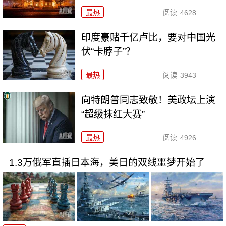
最热
阅读
4628
印度豪赌千亿卢比，要对中国光
伏“卡脖子”？
最热
阅读
3943
向特朗普同志致敬！美政坛上演
“超级抹红大赛”
最热
阅读
4926
1.3万俄军直插日本海，美日的双线噩梦开始了