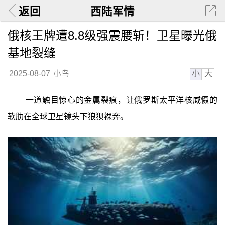
返回
西陆军情
俄核王牌遭8.8级强震腰斩！卫星曝光俄
基地裂缝
小
大
2025-08-07
小鸟
一道触目惊心的金属裂痕，让俄罗斯太平洋核威慑的
软肋在全球卫星镜头下狼狈裸奔。