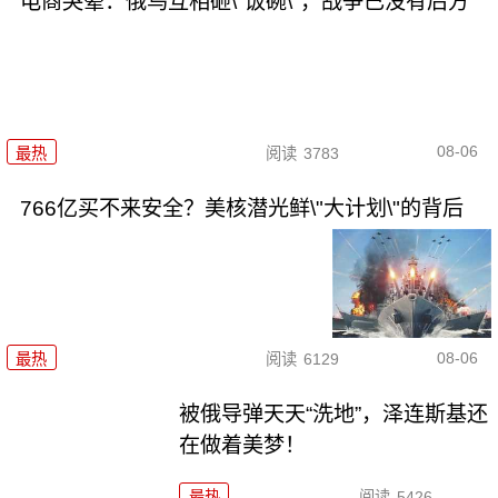
电商哭晕：俄乌互相砸\"饭碗\"，战争已没有后方
08-06
最热
阅读
3783
766亿买不来安全？美核潜光鲜\"大计划\"的背后
08-06
最热
阅读
6129
被俄导弹天天“洗地”，泽连斯基还
在做着美梦！
最热
阅读
5426