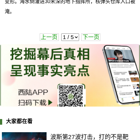
变形。海水倒灌进30米深的地下指挥所，核弹头仓库入口被
淹。
上一页
下一页
大家都在看
波斯第27波打击，打的不是靶