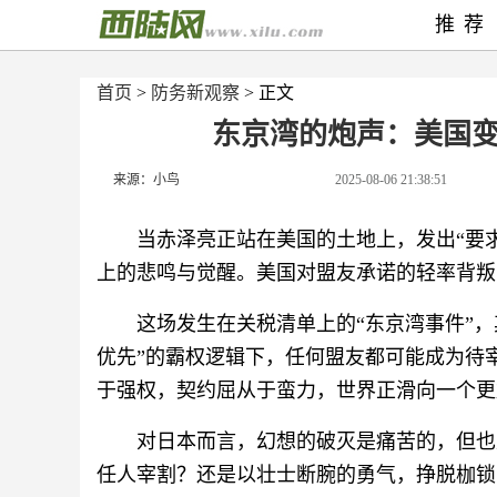
推荐
首页
>
防务新观察
> 正文
东京湾的炮声：美国
来源：小鸟
2025-08-06 21:38:51
当赤泽亮正站在美国的土地上，发出“要
上的悲鸣与觉醒。美国对盟友承诺的轻率背叛
这场发生在关税清单上的“东京湾事件”
优先”的霸权逻辑下，任何盟友都可能成为待
于强权，契约屈从于蛮力，世界正滑向一个更
对日本而言，幻想的破灭是痛苦的，但也
任人宰割？还是以壮士断腕的勇气，挣脱枷锁