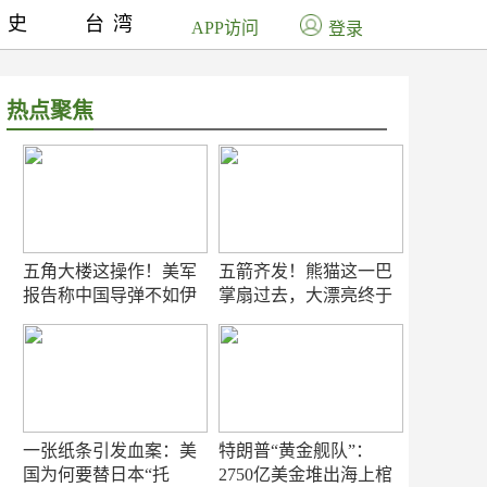
历史
台湾
APP访问
登录
热点聚焦
五角大楼这操作！美军
五箭齐发！熊猫这一巴
报告称中国导弹不如伊
掌扇过去，大漂亮终于
朗？
知疼
一张纸条引发血案：美
特朗普“黄金舰队”：
国为何要替日本“托
2750亿美金堆出海上棺