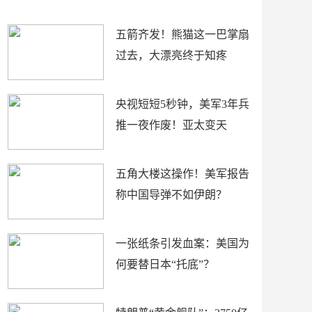
底”？
材
五箭齐发！熊猫这一巴掌扇
过去，大漂亮终于知疼
央视短短5秒钟，美军3年兵
推一夜作废！亚太变天
五角大楼这操作！美军报告
称中国导弹不如伊朗？
一张纸条引发血案：美国为
何要替日本“托底”？