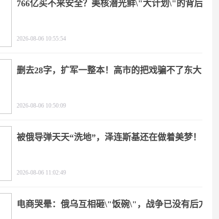
766亿买不来安全？美核潜光鲜\"大计划\"的背后
2026-08-06 10:55:54
删去28字，扩军一整本！高市的把戏骗不了东大
2026-08-06 10:50:09
被俄导弹天天“洗地”，泽连斯基还在做着美梦！
2026-08-06 11:02:49
电商哭晕：俄乌互相砸\"饭碗\"，战争已没有后方