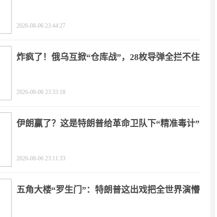
2026-08-06 23:44:27
炸疯了！俄乌互掀“仓库战”，28枚导弹全拦不住
2026-08-06 23:33:18
伊朗赢了？这是特朗普给革命卫队下“精准毒计”
2026-08-06 23:11:33
五角大楼“罗生门”：特朗普这出戏把全世界演懵