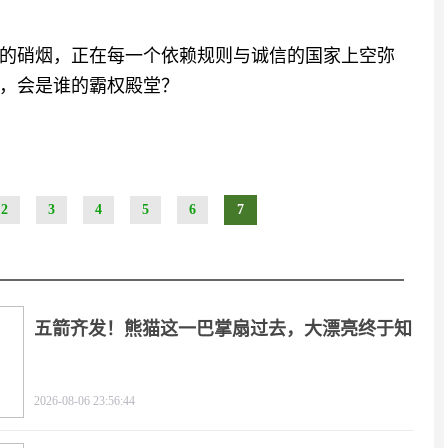
的硝烟，正在每一个依赖规则与诚信的国家上空弥
，会是谁的霸权殿堂？
2
3
4
5
6
7
五箭齐发！熊猫这一巴掌扇过去，大漂亮终于知
疼
2026-08-06 23:56:44