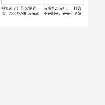
报复来了！苏-57雷霆一
波斯第27波打击，打的
击，7000吨粮船沉海底
不是靶子，是美利坚命
门