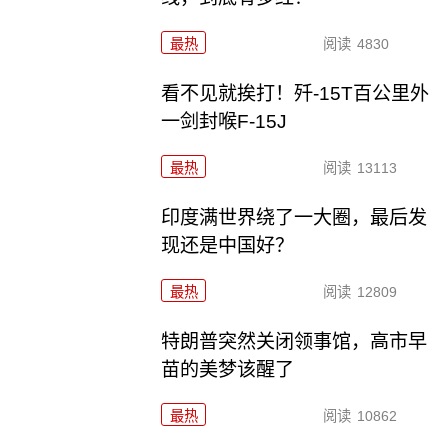
最热
阅读
4830
看不见就挨打！歼-15T百公里外
一剑封喉F-15J
最热
阅读
13113
印度满世界绕了一大圈，最后发
现还是中国好？
最热
阅读
12809
特朗普突然关闭领事馆，高市早
苗的美梦该醒了
最热
阅读
10862