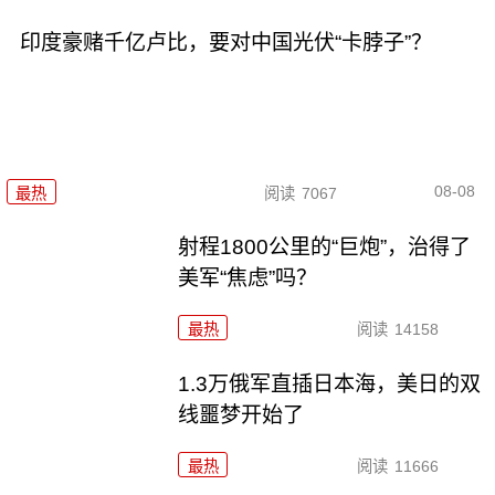
印度豪赌千亿卢比，要对中国光伏“卡脖子”？
08-08
最热
阅读
7067
射程1800公里的“巨炮”，治得了
美军“焦虑”吗？
最热
阅读
14158
1.3万俄军直插日本海，美日的双
线噩梦开始了
最热
阅读
11666