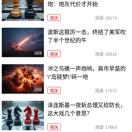
炮：炮灰代价才开始
相关
阅读
19174
波斯这狠厉一击，终结了美军吹
了半个世纪的牛
相关
阅读
18315
冲之鸟礁一声炮响，高市早苗的
\"岛链梦\"碎一地
相关
阅读
17671
泽连斯基一夜斩总理又砍防长，
这大戏几个意思？
相关
阅读
17663