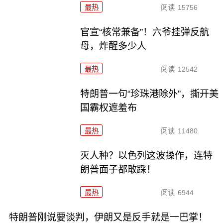
最热
阅读
15756
官宣“核常兼备”！六爷挂弹反航
母，炸醒多少人
最热
阅读
12542
特朗普一句“珍珠港除外”，撕开美
国霸权遮羞布
最热
阅读
11480
灭人种？以色列这波操作，连特
朗普面子都敢踩！
最热
阅读
6944
特朗普刚说要谈判，伊朗又是反手就是一巴掌！