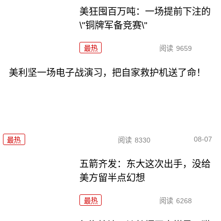
美狂囤百万吨：一场提前下注的
\"铜牌军备竞赛\"
最热
阅读
9659
美利坚一场电子战演习，把自家救护机送了命！
08-07
最热
阅读
8330
五箭齐发：东大这次出手，没给
美方留半点幻想
最热
阅读
6268