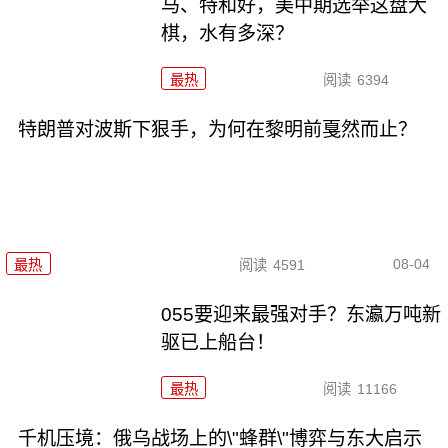
马、特和好，美中期选举这盘大
棋，水有多深？
最热
阅读
6394
特朗普对波斯下狠手，为何在黎明前戛然而止？
08-04
最热
阅读
4591
055要迎来最强对手？东瀛万吨新
驱已上船台！
最热
阅读
11166
千机压境：俄乌战场上的\"蜂群\"博弈与东大启示