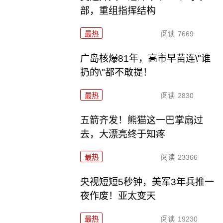
部，重组指挥结构
最热
阅读
7669
广岛核爆81年，高市早苗连\"谁
扔的\"都不敢提！
最热
阅读
2830
五箭齐发！熊猫这一巴掌扇过
去，大漂亮终于知疼
最热
阅读
23366
央视短短5秒钟，美军3年兵推一
夜作废！亚太变天
最热
阅读
19230