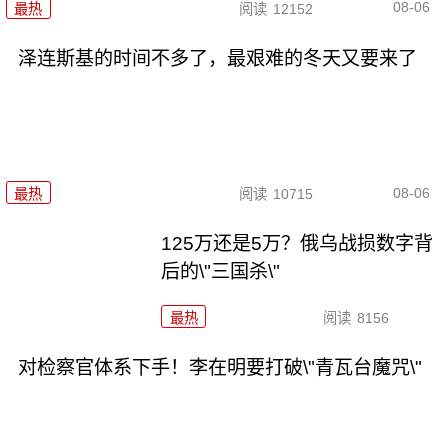
08-06
最热
阅读
12152
泽连斯基的时间不多了，最艰难的冬天又要来了
08-06
最热
阅读
10715
125万还是5万？俄乌战损数字背
后的\"三国杀\"
最热
阅读
8156
对检察官体系下手！李在明要打破\"青瓦台魔咒\"