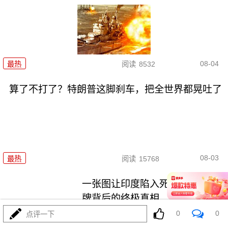
08-04
最热
阅读
8532
算了不打了？特朗普这脚刹车，把全世界都晃吐了
08-03
最热
阅读
15768
一张图让印度陷入死寂，五枚金
牌背后的终极真相
0
0
点评一下
最热
阅读
10966