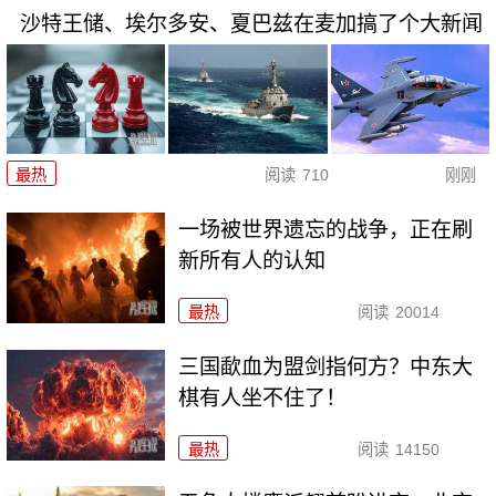
沙特王储、埃尔多安、夏巴兹在麦加搞了个大新闻
最热
阅读
710
刚刚
一场被世界遗忘的战争，正在刷
新所有人的认知
最热
阅读
20014
三国歃血为盟剑指何方？中东大
棋有人坐不住了！
最热
阅读
14150