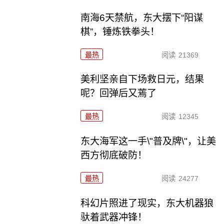
南海6天禁航，东大摆下“阳谋
棋”，锤炼铁拳头！
最热
阅读
21369
美利坚亲自下场救日元，结果
呢？回弹后又蔫了
最热
阅读
12345
东大海军这一手\"普及牌\"，让美
西方彻底破防！
最热
阅读
24277
科幻片照进了现实，东大机器狼
驮着武器冲锋！