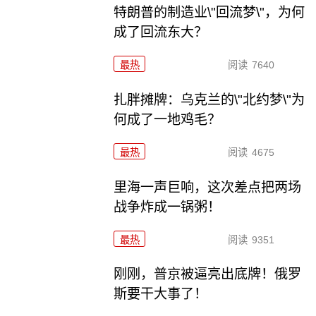
特朗普的制造业\"回流梦\"，为何
成了回流东大？
最热
阅读
7640
扎胖摊牌：乌克兰的\"北约梦\"为
何成了一地鸡毛？
最热
阅读
4675
里海一声巨响，这次差点把两场
战争炸成一锅粥！
最热
阅读
9351
刚刚，普京被逼亮出底牌！俄罗
斯要干大事了！