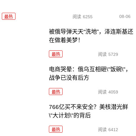
08-06
最热
阅读
6255
被俄导弹天天“洗地”，泽连斯基还
在做着美梦！
最热
阅读
5729
电商哭晕：俄乌互相砸\"饭碗\"，
战争已没有后方
最热
阅读
4059
766亿买不来安全？美核潜光鲜
\"大计划\"的背后
最热
阅读
6412