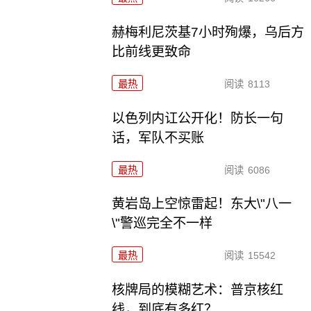
赫梅利尼茨基7小时殉爆，乌后方
比前线更致命
最热
阅读
8113
以色列内讧公开化！防长一句
话，军队不买账
最热
阅读
6086
黄岩岛上空惊雷起！东大\"八一
\"警巡完全不一样
最热
阅读
15542
核牌局的模糊艺术：普京核红
线，到底有多红？