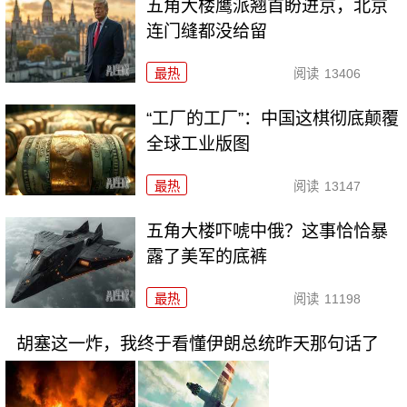
五角大楼鹰派翘首盼进京，北京
连门缝都没给留
最热
阅读
13406
“工厂的工厂”：中国这棋彻底颠覆
全球工业版图
最热
阅读
13147
五角大楼吓唬中俄？这事恰恰暴
露了美军的底裤
最热
阅读
11198
胡塞这一炸，我终于看懂伊朗总统昨天那句话了