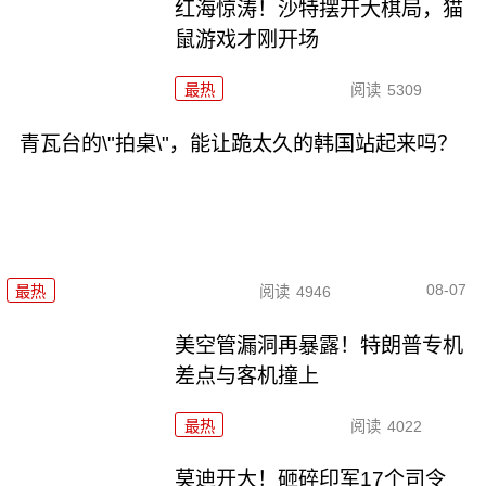
红海惊涛！沙特摆开大棋局，猫
鼠游戏才刚开场
最热
阅读
5309
青瓦台的\"拍桌\"，能让跪太久的韩国站起来吗？
08-07
最热
阅读
4946
美空管漏洞再暴露！特朗普专机
差点与客机撞上
最热
阅读
4022
莫迪开大！砸碎印军17个司令