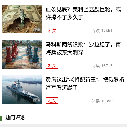
血条见底？美利坚这艘巨轮，或
许撑不了多久了
相关
阅读
17551
马科斯两线溃败：沙拉稳了，南
海牌被东大刺穿
相关
阅读
16715
黄海这出“老将配新王”，把俄罗斯
海军看沉默了
相关
阅读
16390
热门评论