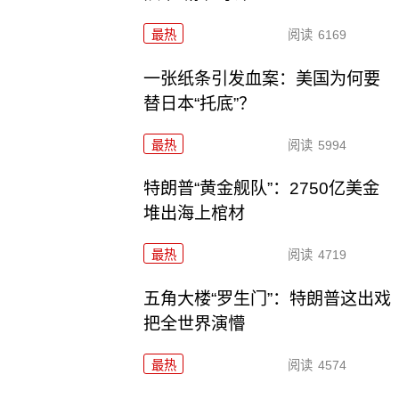
最热
阅读
6169
一张纸条引发血案：美国为何要
替日本“托底”？
最热
阅读
5994
特朗普“黄金舰队”：2750亿美金
堆出海上棺材
最热
阅读
4719
五角大楼“罗生门”：特朗普这出戏
把全世界演懵
最热
阅读
4574