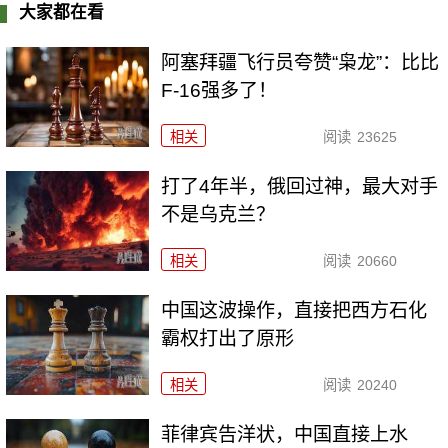
大家都在看
阿塞拜疆飞行员夸赞“枭龙”：比比
F-16强多了！
相关
阅读
23625
打了4年半，俄回过神，最大对手
不是乌克兰？
相关
阅读
20660
中国这波操作，直接把西方石化
霸权打出了原形
相关
阅读
20240
菲律宾告洋状，中国直接上水