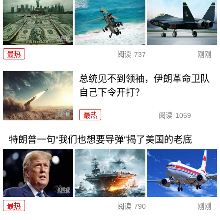
最热
阅读
737
刚刚
总统见不到领袖，伊朗革命卫队
自己下令开打？
最热
阅读
1059
特朗普一句“我们也想要导弹”揭了美国的老底
最热
阅读
790
刚刚