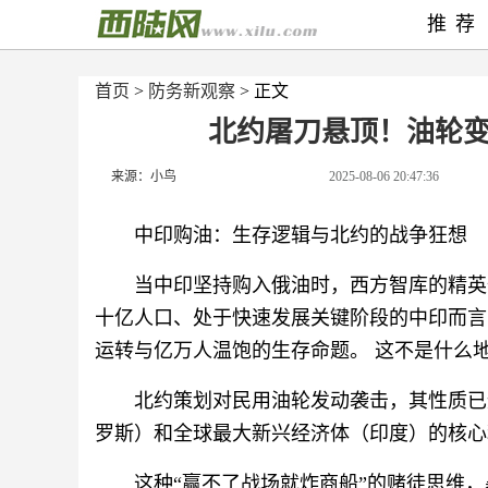
推荐
首页
>
防务新观察
> 正文
北约屠刀悬顶！油轮
来源：小鸟
2025-08-06 20:47:36
中印购油：生存逻辑与北约的战争狂想
当中印坚持购入俄油时，西方智库的精英
十亿人口、处于快速发展关键阶段的中印而言
运转与亿万人温饱的生存命题。 这不是什么
北约策划对民用油轮发动袭击，其性质已
罗斯）和全球最大新兴经济体（印度）的核心
这种“赢不了战场就炸商船”的赌徒思维