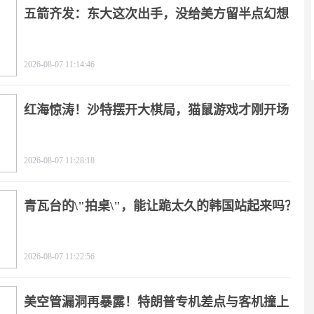
五箭齐发：东大这次出手，没给美方留半点幻想
2026-08-07 11:14:46
红海惊涛！沙特摆开大棋局，猫鼠游戏才刚开场
2026-08-07 11:28:18
青瓦台的\"拍桌\"，能让跪太久的韩国站起来吗？
2026-08-07 11:22:56
美空管漏洞再暴露！特朗普专机差点与客机撞上