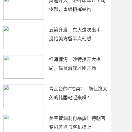
莫迪开大！砸碎印军17个司
令部，重组指挥结构
五箭齐发：东大这次出手，
没给美方留半点幻想
红海惊涛！沙特摆开大棋
局，猫鼠游戏才刚开场
青瓦台的\"拍桌\"，能让跪太
久的韩国站起来吗？
美空管漏洞再暴露！特朗普
专机差点与客机撞上