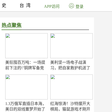
历史
台湾
APP访问
登录
热点聚焦
美狂囤百万吨：一场提
美利坚一场电子战演
前下注的\"铜牌军备竞
习，把自家救护机送了
赛\"
命！
1.3万俄军直插日本海，
红海惊涛！沙特摆开大
美日的双线噩梦开始了
棋局，猫鼠游戏才刚开