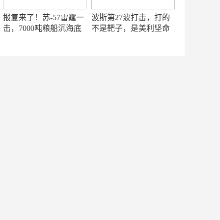
报复来了！苏-57雷霆一
波斯第27波打击，打的
击，7000吨粮船沉海底
不是靶子，是美利坚命
门