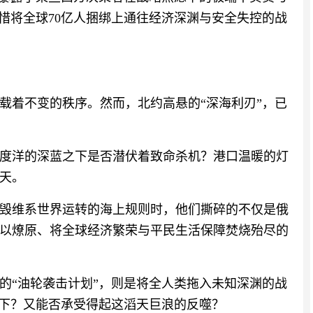
惜将全球70亿人捆绑上通往经济深渊与安全失控的战
载着不变的秩序。然而，北约高悬的“深海利刃”，已
度洋的深蓝之下是否潜伏着致命杀机？港口温暖的灯
天。
毁维系世界运转的海上规则时，他们撕碎的不仅是俄
以燎原、将全球经济繁荣与平民生活保障焚烧殆尽的
的“油轮袭击计划”，则是将全人类拖入未知深渊的战
落下？又能否承受得起这滔天巨浪的反噬？