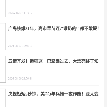
2026-08-07 11:03:17
广岛核爆81年，高市早苗连\"谁扔的\"都不敢提！
2026-08-07 10:55:12
五箭齐发！熊猫这一巴掌扇过去，大漂亮终于知
疼
2026-08-06 23:56:44
央视短短5秒钟，美军3年兵推一夜作废！亚太变
天