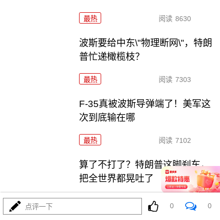
最热
阅读
8630
波斯要给中东\"物理断网\"，特朗
普忙递橄榄枝？
最热
阅读
7303
F-35真被波斯导弹端了！美军这
次到底输在哪
最热
阅读
7102
算了不打了？特朗普这脚刹车，
把全世界都晃吐了
最热
阅读
15899
0
0
点评一下