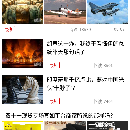
08-07
最热
阅读
13579
胡塞这一炸，我终于看懂伊朗总
统昨天那句话了
最热
阅读
8501
印度豪赌千亿卢比，要对中国光
伏“卡脖子”？
最热
阅读
7404
双十一现货专场真如平台商家所说的那样吗？