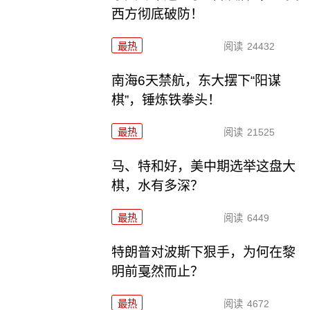
西方彻底破防！
最热
阅读
24432
南海6天禁航，东大摆下“阳谋
棋”，锤炼铁拳头！
最热
阅读
21525
马、特和好，美中期选举这盘大
棋，水有多深？
最热
阅读
6449
特朗普对波斯下狠手，为何在黎
明前戛然而止？
最热
阅读
4672