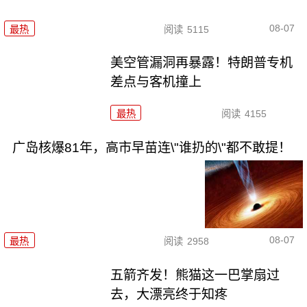
08-07
最热
阅读
5115
美空管漏洞再暴露！特朗普专机
差点与客机撞上
最热
阅读
4155
广岛核爆81年，高市早苗连\"谁扔的\"都不敢提！
08-07
最热
阅读
2958
五箭齐发！熊猫这一巴掌扇过
去，大漂亮终于知疼