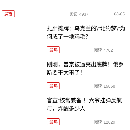
08-05
最热
阅读
4937
扎胖摊牌：乌克兰的\"北约梦\"为
何成了一地鸡毛？
最热
阅读
4762
刚刚，普京被逼亮出底牌！俄罗
斯要干大事了！
最热
阅读
15868
官宣“核常兼备”！六爷挂弹反航
母，炸醒多少人
最热
阅读
12629