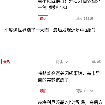
看不见就挨打！歼-15T百公里外
一剑封喉F-15J
最热
阅读
13215
印度满世界绕了一大圈，最后发现还是中国好？
08-05
最热
阅读
12895
特朗普突然关闭领事馆，高市早
苗的美梦该醒了
最热
阅读
10973
赫梅利尼茨基7小时殉爆，乌后方