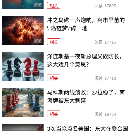
相关
阅读
17805
冲之鸟礁一声炮响，高市早苗的
\"岛链梦\"碎一地
相关
阅读
17715
泽连斯基一夜斩总理又砍防长，
这大戏几个意思？
相关
阅读
17710
马科斯两线溃败：沙拉稳了，南
海牌被东大刺穿
相关
阅读
16764
3次当众点名美国：东大在联合国