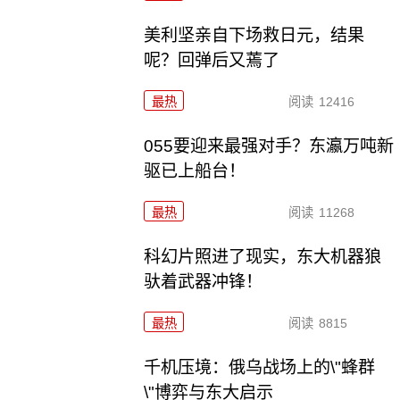
美利坚亲自下场救日元，结果
呢？回弹后又蔫了
最热
阅读
12416
055要迎来最强对手？东瀛万吨新
驱已上船台！
最热
阅读
11268
科幻片照进了现实，东大机器狼
驮着武器冲锋！
最热
阅读
8815
千机压境：俄乌战场上的\"蜂群
\"博弈与东大启示