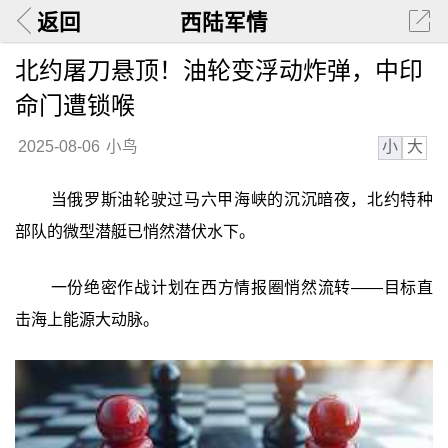
返回
西陆军情
北约屠刀悬顶！油轮变浮动炸弹，中印
命门遭锁喉
小
大
2025-08-06
小鸟
当俄罗斯油轮驶过马六甲海峡的沉沉暗夜，北约特种
部队的微型潜艇已悄然潜伏水下。
一份绝密作战计划在西方情报圈悄然流转——目标直
击海上能源大动脉。