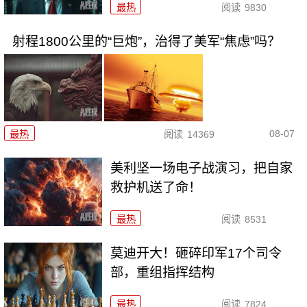
最热
阅读
9830
射程1800公里的“巨炮”，治得了美军“焦虑”吗？
08-07
最热
阅读
14369
美利坚一场电子战演习，把自家
救护机送了命！
最热
阅读
8531
莫迪开大！砸碎印军17个司令
部，重组指挥结构
最热
阅读
7824