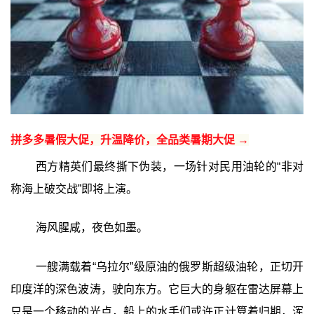
拼多多暑假大促，升温降价，全品类暑期大促 →
西方精英们最终撕下伪装，一场针对民用油轮的“非对
称海上破交战”即将上演。
海风腥咸，夜色如墨。
一艘满载着“乌拉尔”级原油的俄罗斯超级油轮，正切开
印度洋的深色波涛，驶向东方。它巨大的身躯在雷达屏幕上
只是一个移动的光点，船上的水手们或许正计算着归期，浑