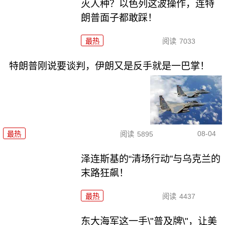
灭人种？以色列这波操作，连特
朗普面子都敢踩！
最热
阅读
7033
特朗普刚说要谈判，伊朗又是反手就是一巴掌！
08-04
最热
阅读
5895
泽连斯基的“清场行动”与乌克兰的
末路狂飙！
最热
阅读
4437
东大海军这一手\"普及牌\"，让美