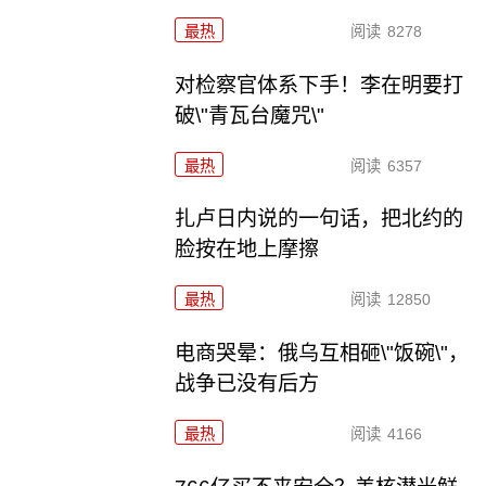
最热
阅读
8278
对检察官体系下手！李在明要打
破\"青瓦台魔咒\"
最热
阅读
6357
扎卢日内说的一句话，把北约的
脸按在地上摩擦
最热
阅读
12850
电商哭晕：俄乌互相砸\"饭碗\"，
战争已没有后方
最热
阅读
4166