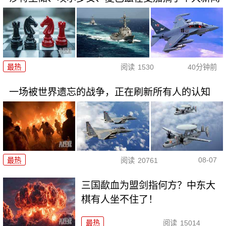
最热
阅读
1530
40分钟前
一场被世界遗忘的战争，正在刷新所有人的认知
08-07
最热
阅读
20761
三国歃血为盟剑指何方？中东大
棋有人坐不住了！
最热
阅读
15014