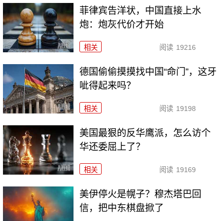
菲律宾告洋状，中国直接上水
炮：炮灰代价才开始
相关
阅读
19216
德国偷偷摸摸找中国“命门”，这牙
呲得起来吗？
相关
阅读
19198
美国最狠的反华鹰派，怎么访个
华还委屈上了？
相关
阅读
19169
美伊停火是幌子？穆杰塔巴回
信，把中东棋盘掀了