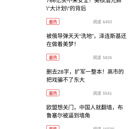
766亿买不来安全？美核潜光鲜
\"大计划\"的背后
最热
阅读
6493
被俄导弹天天“洗地”，泽连斯基还
在做着美梦！
最热
阅读
5826
删去28字，扩军一整本！高市的
把戏骗不了东大
最热
阅读
5541
欧盟想关门，中国人就翻墙，布
鲁塞尔被逼到墙角
最热
阅读
16500