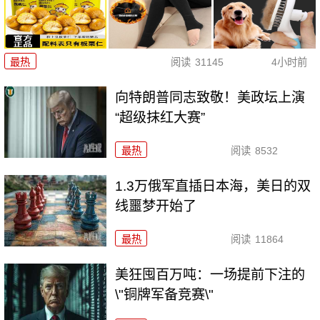
最热
阅读
31145
4小时前
向特朗普同志致敬！美政坛上演
“超级抹红大赛”
最热
阅读
8532
1.3万俄军直插日本海，美日的双
线噩梦开始了
最热
阅读
11864
美狂囤百万吨：一场提前下注的
\"铜牌军备竞赛\"