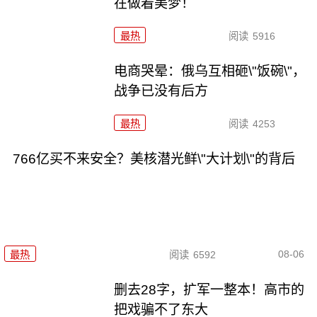
在做着美梦！
最热
阅读
5916
电商哭晕：俄乌互相砸\"饭碗\"，
战争已没有后方
最热
阅读
4253
766亿买不来安全？美核潜光鲜\"大计划\"的背后
08-06
最热
阅读
6592
删去28字，扩军一整本！高市的
把戏骗不了东大