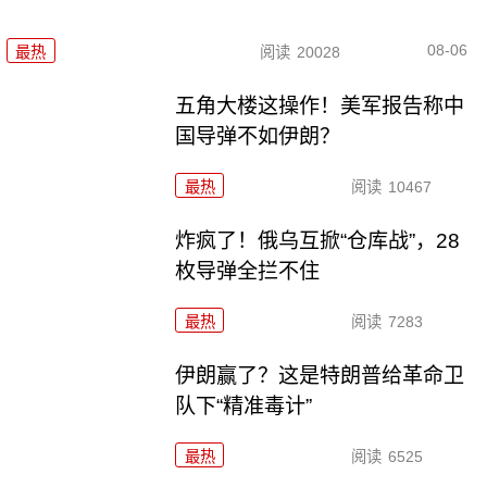
08-06
最热
阅读
20028
五角大楼这操作！美军报告称中
国导弹不如伊朗？
最热
阅读
10467
炸疯了！俄乌互掀“仓库战”，28
枚导弹全拦不住
最热
阅读
7283
伊朗赢了？这是特朗普给革命卫
队下“精准毒计”
最热
阅读
6525