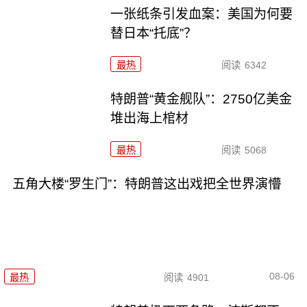
一张纸条引发血案：美国为何要
替日本“托底”？
最热
阅读
6342
特朗普“黄金舰队”：2750亿美金
堆出海上棺材
最热
阅读
5068
五角大楼“罗生门”：特朗普这出戏把全世界演懵
08-06
最热
阅读
4901