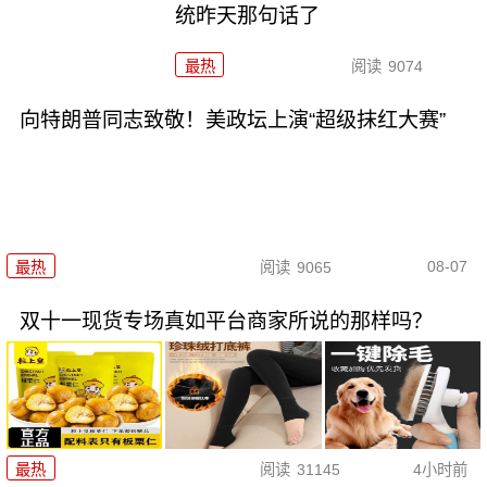
统昨天那句话了
最热
阅读
9074
向特朗普同志致敬！美政坛上演“超级抹红大赛”
08-07
最热
阅读
9065
双十一现货专场真如平台商家所说的那样吗？
最热
阅读
31145
4小时前