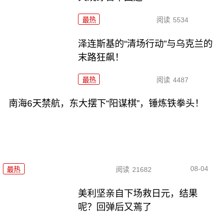
最热
阅读
5534
泽连斯基的“清场行动”与乌克兰的
末路狂飙！
最热
阅读
4487
南海6天禁航，东大摆下“阳谋棋”，锤炼铁拳头！
08-04
最热
阅读
21682
美利坚亲自下场救日元，结果
呢？回弹后又蔫了