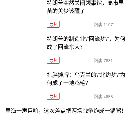
特朗普突然关闭领事馆，高市早
苗的美梦该醒了
最热
阅读
11071
特朗普的制造业\"回流梦\"，为何
成了回流东大？
最热
阅读
7831
扎胖摊牌：乌克兰的\"北约梦\"为
何成了一地鸡毛？
最热
阅读
4855
里海一声巨响，这次差点把两场战争炸成一锅粥！