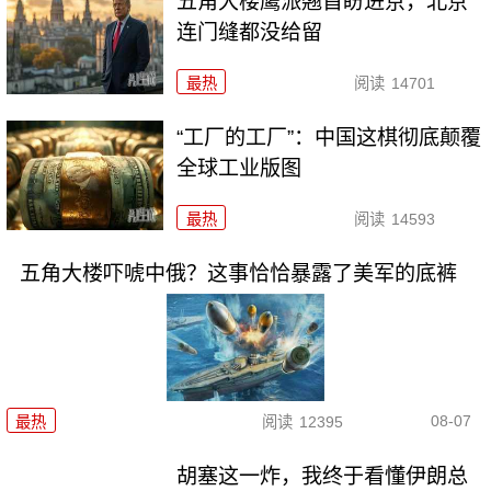
五角大楼鹰派翘首盼进京，北京
连门缝都没给留
最热
阅读
14701
“工厂的工厂”：中国这棋彻底颠覆
全球工业版图
最热
阅读
14593
五角大楼吓唬中俄？这事恰恰暴露了美军的底裤
08-07
最热
阅读
12395
胡塞这一炸，我终于看懂伊朗总