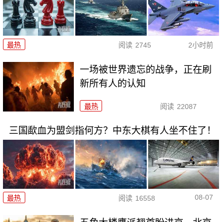
最热
阅读
2745
2小时前
一场被世界遗忘的战争，正在刷
新所有人的认知
最热
阅读
22087
三国歃血为盟剑指何方？中东大棋有人坐不住了！
08-07
最热
阅读
16558