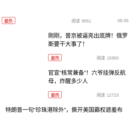
08-05
最热
阅读
9551
刚刚，普京被逼亮出底牌！俄罗
斯要干大事了！
最热
阅读
15950
官宣“核常兼备”！六爷挂弹反航
母，炸醒多少人
最热
阅读
12723
特朗普一句“珍珠港除外”，撕开美国霸权遮羞布