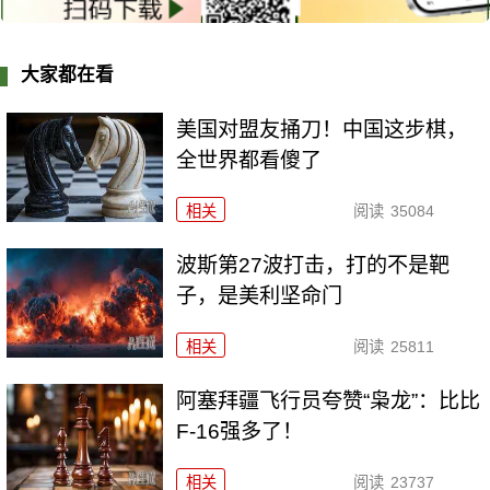
大家都在看
美国对盟友捅刀！中国这步棋，
全世界都看傻了
相关
阅读
35084
波斯第27波打击，打的不是靶
子，是美利坚命门
相关
阅读
25811
阿塞拜疆飞行员夸赞“枭龙”：比比
F-16强多了！
相关
阅读
23737