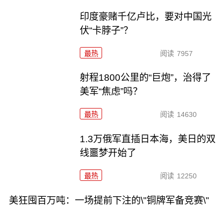
印度豪赌千亿卢比，要对中国光
伏“卡脖子”？
最热
阅读
7957
射程1800公里的“巨炮”，治得了
美军“焦虑”吗？
最热
阅读
14630
1.3万俄军直插日本海，美日的双
线噩梦开始了
最热
阅读
12250
美狂囤百万吨：一场提前下注的\"铜牌军备竞赛\"