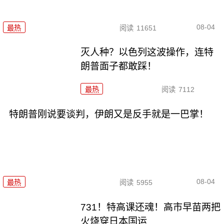
08-04
最热
阅读
11651
灭人种？以色列这波操作，连特
朗普面子都敢踩！
最热
阅读
7112
特朗普刚说要谈判，伊朗又是反手就是一巴掌！
08-04
最热
阅读
5955
731！特高课还魂！高市早苗两把
火烧穿日本国运