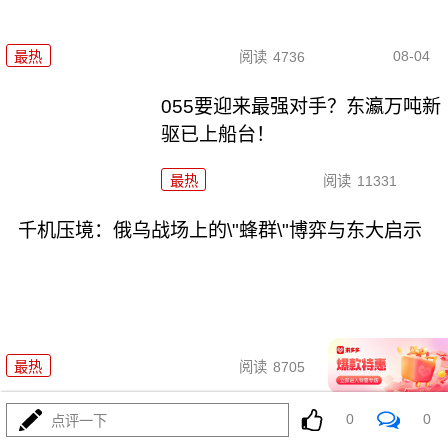
08-04
最热
阅读
4736
055要迎来最强对手？东瀛万吨新
驱已上船台！
最热
阅读
11331
千机压境：俄乌战场上的\"蜂群\"博弈与东大启示
08-04
最热
阅读
8705
算了不打了？特朗普这脚刹车，把全世界都晃吐了
0
0
点评一下