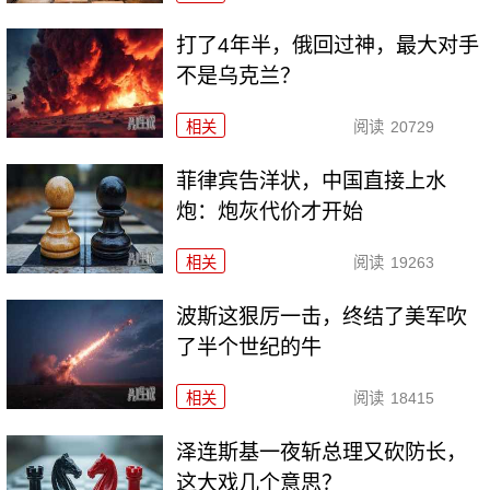
打了4年半，俄回过神，最大对手
不是乌克兰？
相关
阅读
20729
菲律宾告洋状，中国直接上水
炮：炮灰代价才开始
相关
阅读
19263
波斯这狠厉一击，终结了美军吹
了半个世纪的牛
相关
阅读
18415
泽连斯基一夜斩总理又砍防长，
这大戏几个意思？