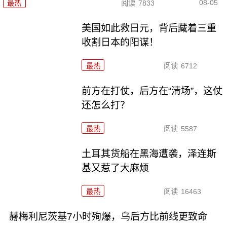
08-05
最热
阅读
7833
美国如此救日元，背后藏着三重
收割日本的阳谋！
最热
阅读
6712
前方在打仗，后方在“清场”，这仗
还怎么打？
最热
阅读
5587
土耳其货船在黑海遭袭，泽连斯
基又惹了大麻烦
最热
阅读
16463
赫梅利尼茨基7小时殉爆，乌后方比前线更致命