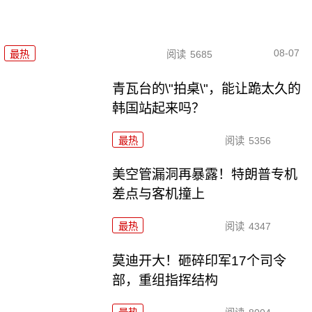
08-07
最热
阅读
5685
青瓦台的\"拍桌\"，能让跪太久的
韩国站起来吗？
最热
阅读
5356
美空管漏洞再暴露！特朗普专机
差点与客机撞上
最热
阅读
4347
莫迪开大！砸碎印军17个司令
部，重组指挥结构