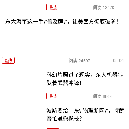
最热
阅读
12470
东大海军这一手\"普及牌\"，让美西方彻底破防！
08-04
最热
阅读
24597
科幻片照进了现实，东大机器狼
驮着武器冲锋！
最热
阅读
8864
波斯要给中东\"物理断网\"，特朗
普忙递橄榄枝？