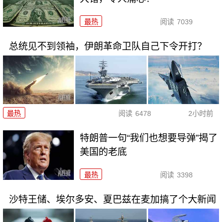
最热
阅读
7039
总统见不到领袖，伊朗革命卫队自己下令开打？
最热
阅读
6478
2小时前
特朗普一句“我们也想要导弹”揭了
美国的老底
最热
阅读
3398
沙特王储、埃尔多安、夏巴兹在麦加搞了个大新闻