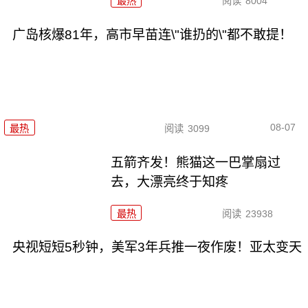
最热
阅读
8004
广岛核爆81年，高市早苗连\"谁扔的\"都不敢提！
08-07
最热
阅读
3099
五箭齐发！熊猫这一巴掌扇过
去，大漂亮终于知疼
最热
阅读
23938
央视短短5秒钟，美军3年兵推一夜作废！亚太变天