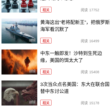
相关
阅读
17752
黄海这出“老将配新王”，把俄罗斯
海军看沉默了
相关
阅读
16499
中东一触即发！沙特到生死边
缘，美国的饵太大了
相关
阅读
15408
3次当众点名美国：东大在联合国
替中东讨公道
相关
阅读
15178