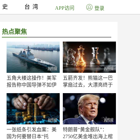
历史
台湾
APP访问
登录
热点聚焦
五角大楼这操作！美军
五箭齐发！熊猫这一巴
报告称中国导弹不如伊
掌扇过去，大漂亮终于
朗？
知疼
一张纸条引发血案：美
特朗普“黄金舰队”：
国为何要替日本“托
2750亿美金堆出海上棺