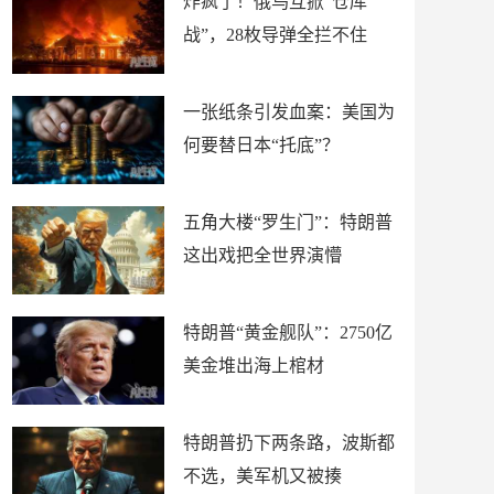
炸疯了！俄乌互掀“仓库
战”，28枚导弹全拦不住
一张纸条引发血案：美国为
何要替日本“托底”？
五角大楼“罗生门”：特朗普
这出戏把全世界演懵
特朗普“黄金舰队”：2750亿
美金堆出海上棺材
特朗普扔下两条路，波斯都
不选，美军机又被揍