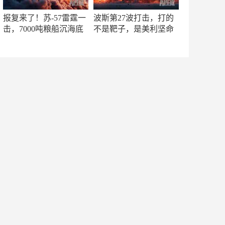
报复来了！苏-57雷霆一
波斯第27波打击，打的
击，7000吨粮船沉海底
不是靶子，是美利坚命
门