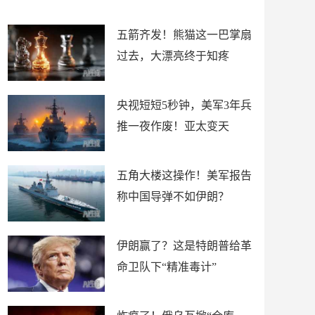
底”？
材
五箭齐发！熊猫这一巴掌扇
过去，大漂亮终于知疼
央视短短5秒钟，美军3年兵
推一夜作废！亚太变天
五角大楼这操作！美军报告
称中国导弹不如伊朗？
伊朗赢了？这是特朗普给革
命卫队下“精准毒计”