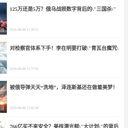
125万还是5万？俄乌战损数字背后的\"三国杀\"
2026-08-06 11:39:52
对检察官体系下手！李在明要打破\"青瓦台魔咒\"
2026-08-06 11:57:01
被俄导弹天天“洗地”，泽连斯基还在做着美梦！
2026-08-06 11:02:49
766亿买不来安全？美核潜光鲜\"大计划\"的背后