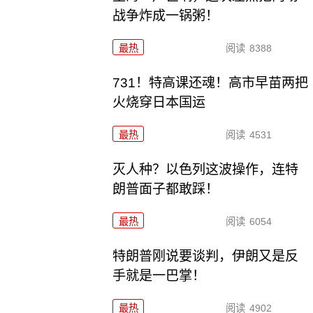
战争炸成一锅粥！
最热
阅读
8388
731！特高课还魂！高市早苗两把
火烧穿日本国运
最热
阅读
4531
灭人种？以色列这波操作，连特
朗普面子都敢踩！
最热
阅读
6054
特朗普刚说要谈判，伊朗又是反
手就是一巴掌！
最热
阅读
4902