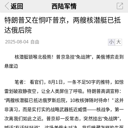
返回
西陆军情
特朗普又在恫吓普京，两艘核潜艇已抵
达俄后院
小
大
2025-08-04
自由
核潜艇锁喉北极熊！普京急挂“免战牌”，美俄博弈走到
悬崖边
笔者： 看官们，8月1日，一条不足50字的推特，如惊
雷划破寂静夜空，让全人类屏住了呼吸。特朗普高调宣称：
“两艘核潜艇已抵达俄罗斯后院，10枚核弹随时待命！” 这并
非演习，而是实打实的战略武器抵近威慑——核战争，第一
次离我们如此之近。普京却一反常态，突然挂出“免战牌”，
喊话“有话好好说”。这场美俄大对决，背后暗藏怎样的生死