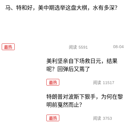
马、特和好，美中期选举这盘大棋，水有多深？
08-04
最热
阅读
5591
美利坚亲自下场救日元，结果
呢？回弹后又蔫了
最热
阅读
11517
特朗普对波斯下狠手，为何在黎
明前戛然而止？
最热
阅读
3753