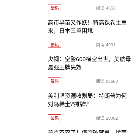
最热
阅读
4652
高市早苗又作妖！特高课卷土重
来，日本三重困境
最热
阅读
4031
央视：空警600横空出世，美航母
最强王牌失效
最热
阅读
22563
美利坚资源收割局：特朗普为何
对乌稀土\"摊牌\"
最热
阅读
10002
普京不忍了！俄突破禁忌，猛轰