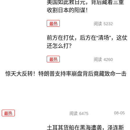
美国如此救日元，背后藏着三重
收割日本的阳谋！
最热
阅读
5232
前方在打仗，后方在“清场”，这仗
还怎么打？
最热
阅读
4260
惊天大反转！特朗普支持率崩盘背后竟藏致命一击
08-05
最热
阅读
6475
土耳其货船在黑海遭袭，泽连斯