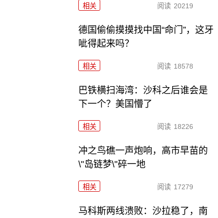
相关
阅读
20219
德国偷偷摸摸找中国“命门”，这牙
呲得起来吗？
相关
阅读
18578
巴铁横扫海湾：沙科之后谁会是
下一个？美国懵了
相关
阅读
18226
冲之鸟礁一声炮响，高市早苗的
\"岛链梦\"碎一地
相关
阅读
17279
马科斯两线溃败：沙拉稳了，南