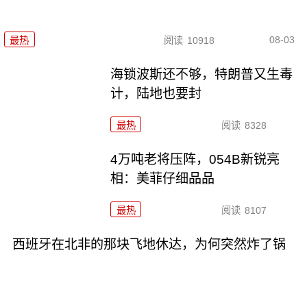
08-03
最热
阅读
10918
海锁波斯还不够，特朗普又生毒
计，陆地也要封
最热
阅读
8328
4万吨老将压阵，054B新锐亮
相：美菲仔细品品
最热
阅读
8107
西班牙在北非的那块飞地休达，为何突然炸了锅