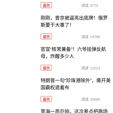
最热
阅读
3772
刚刚，普京被逼亮出底牌！俄罗
斯要干大事了！
最热
阅读
14786
官宣“核常兼备”！六爷挂弹反航
母，炸醒多少人
最热
阅读
11523
特朗普一句“珍珠港除外”，撕开美
国霸权遮羞布
最热
阅读
10585
里海一声巨响，这次差点把两场