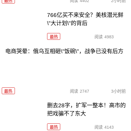
最热
阅读
4402
2小时前
766亿买不来安全？美核潜光鲜
\"大计划\"的背后
最热
阅读
4983
电商哭晕：俄乌互相砸\"饭碗\"，战争已没有后方
最热
阅读
2747
3小时前
删去28字，扩军一整本！高市的
把戏骗不了东大
最热
阅读
4143