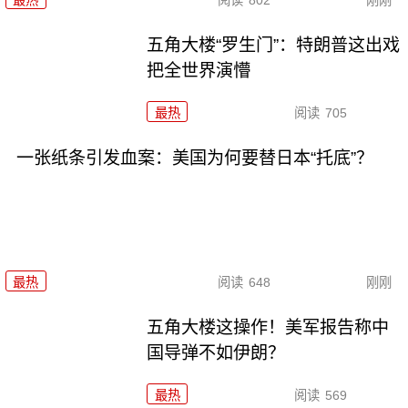
最热
阅读
802
刚刚
五角大楼“罗生门”：特朗普这出戏
把全世界演懵
最热
阅读
705
一张纸条引发血案：美国为何要替日本“托底”？
最热
阅读
648
刚刚
五角大楼这操作！美军报告称中
国导弹不如伊朗？
最热
阅读
569