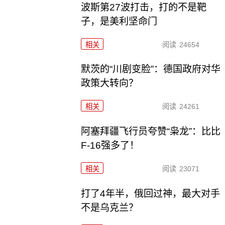
波斯第27波打击，打的不是靶
子，是美利坚命门
相关
阅读
24654
默茨的“川剧变脸”：德国政府对华
政策大转向？
相关
阅读
24261
阿塞拜疆飞行员夸赞“枭龙”：比比
F-16强多了！
相关
阅读
23071
打了4年半，俄回过神，最大对手
不是乌克兰？