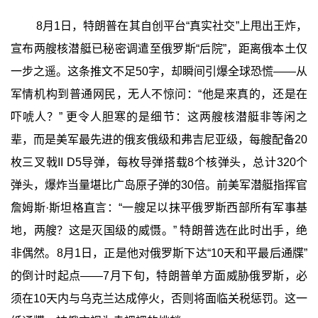
8月1日，特朗普在其自创平台“真实社交”上甩出王炸，
宣布两艘核潜艇已秘密调遣至俄罗斯“后院”，距离俄本土仅
一步之遥。这条推文不足50字，却瞬间引爆全球恐慌——从
军情机构到普通网民，无人不惊问：“他是来真的，还是在
吓唬人？” 更令人胆寒的是细节：这两艘核潜艇非等闲之
辈，而是美军最先进的俄亥俄级和弗吉尼亚级，每艘配备20
枚三叉戟II D5导弹，每枚导弹搭载8个核弹头，总计320个
弹头，爆炸当量堪比广岛原子弹的30倍。前美军潜艇指挥官
詹姆斯·斯坦格直言：“一艘足以抹平俄罗斯西部所有军事基
地，两艘？这是灭国级的威慑。” 特朗普选在此时出手，绝
非偶然。8月1日，正是他对俄罗斯下达“10天和平最后通牒”
的倒计时起点——7月下旬，特朗普单方面威胁俄罗斯，必
须在10天内与乌克兰达成停火，否则将面临关税惩罚。这一