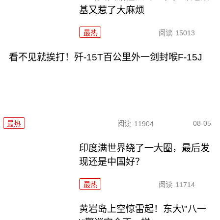
基又惹了大麻烦
最热
阅读
15013
看不见就挨打！歼-15T百公里外一剑封喉F-15J
08-05
最热
阅读
11904
印度满世界绕了一大圈，最后发
现还是中国好？
最热
阅读
11714
黄岩岛上空惊雷起！东大\"八一