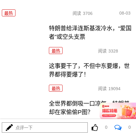
08-03
最热
阅读
3706
特朗普给泽连斯基泼冷水，“爱国
者”或空头支票
最热
阅读
3328
这事要干了，不但中东要爆，世
界都得要爆了！
最热
阅读
19094
全世界都倒吸一口凉气，特朗普
却在家偷偷P图？
最热
阅读
10571
0
0
点评一下