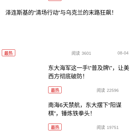
泽连斯基的“清场行动”与乌克兰的末路狂飙！
08-04
最热
阅读
3601
东大海军这一手\"普及牌\"，让美
西方彻底破防！
最热
阅读
22596
南海6天禁航，东大摆下“阳谋
棋”，锤炼铁拳头！
最热
阅读
19751