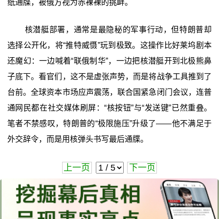
纸通牒，被俄方视为赤裸裸的挑衅。
核潜艇部署，通常是最隐秘的军事行动，但特朗普却
选择公开化，将“推特威慑”玩到极致。这操作比好莱坞剧本
还魔幻：一边喊着“联俄制华”，一边把核潜艇开到北极熊鼻
子底下。看官们，这不是虚张声势，而是将战争工具推到了
台前。全球资本市场应声震荡，联合国紧急闭门会议，连普
通网民都在社交媒体刷屏：“核按钮”与“发送键”已然重叠。
笔者不禁感叹，特朗普的“极限施压”升级了——他不满足于
外交辞令，而是用核弹头书写最后通牒。
上一页
下一页