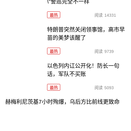
\"警巡完全不一样
最热
阅读
14331
特朗普突然关闭领事馆，高市早
苗的美梦该醒了
最热
阅读
9739
以色列内讧公开化！防长一句
话，军队不买账
最热
阅读
5093
赫梅利尼茨基7小时殉爆，乌后方比前线更致命