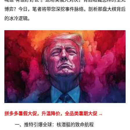
博弈？今日，笔者将带您深挖事件脉络，剖析那盘大棋背后
的冰冷逻辑。
拼多多暑假大促，升温降价，全品类暑期大促 →
一、推特引爆全球：核潜艇的致命航程