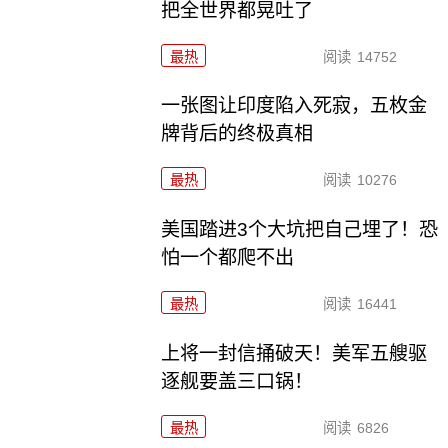
把全世界都晃吐了
最热
阅读
14752
一张图让印度陷入死寂，五枚金
牌背后的终极真相
最热
阅读
10276
美国踏进3个大坑把自己埋了！恐
怕一个都爬不出
最热
阅读
16441
上将一封信捅破天！美军五艘驱
逐舰要盖三口锅！
最热
阅读
6826