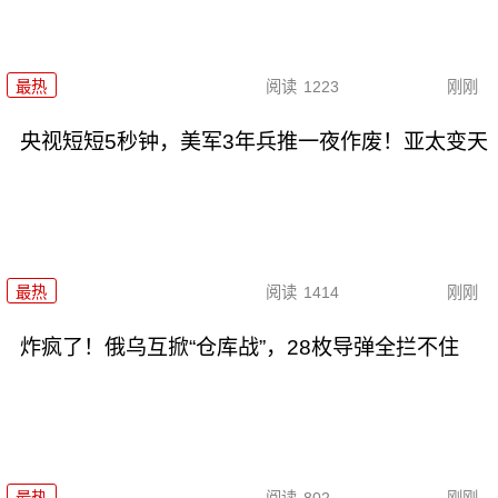
最热
阅读
1223
刚刚
央视短短5秒钟，美军3年兵推一夜作废！亚太变天
最热
阅读
1414
刚刚
炸疯了！俄乌互掀“仓库战”，28枚导弹全拦不住