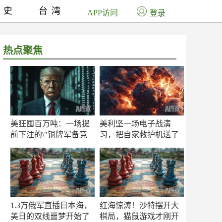
历史
台湾
APP访问
登录
热点聚焦
美狂囤百万吨：一场提
美利坚一场电子战演
前下注的\"铜牌军备竞
习，把自家救护机送了
赛\"
命！
1.3万俄军直插日本海，
红海惊涛！沙特摆开大
美日的双线噩梦开始了
棋局，猫鼠游戏才刚开