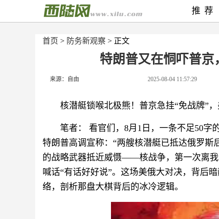
推荐
首页
>
防务新观察
> 正文
特朗普又在恫吓普京
来源：自由
2025-08-04 11:57:29
核潜艇锁喉北极熊！普京急挂“免战牌”
笔者： 看官们，8月1日，一条不足50
特朗普高调宣称：“两艘核潜艇已抵达俄罗斯后
的战略武器抵近威慑——核战争，第一次离我
喊话“有话好好说”。这场美俄大对决，背后
络，剖析那盘大棋背后的冰冷逻辑。