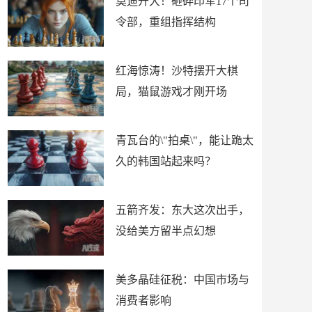
莫迪开大！砸碎印军17个司
令部，重组指挥结构
红海惊涛！沙特摆开大棋
局，猫鼠游戏才刚开场
青瓦台的\"拍桌\"，能让跪太
久的韩国站起来吗？
五箭齐发：东大这次出手，
没给美方留半点幻想
美多晶硅征税：中国市场与
消费者影响