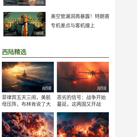
美空管漏洞再暴露！特朗普
专机差点与客机撞上
西陆精选
菲律宾五天三闹，美航
恶劣的信号：战争开始
母压阵，布林肯说了大
蔓延，这两国又开战
实话
了！