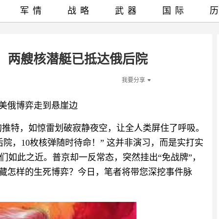
军情
战略
武器
国际
，两艘核潜艇已抵达俄后院
我要分享
，美俄博弈走到悬崖边
字的推特，如惊雷划破寂静夜空，让全人类屏住了呼吸。
院，10枚核弹随时待命！” 这并非演习，而是实打实
们如此之近。普京却一反常态，突然挂出“免战牌”，
暗藏怎样的生死博弈？今日，笔者将带您深挖事件脉