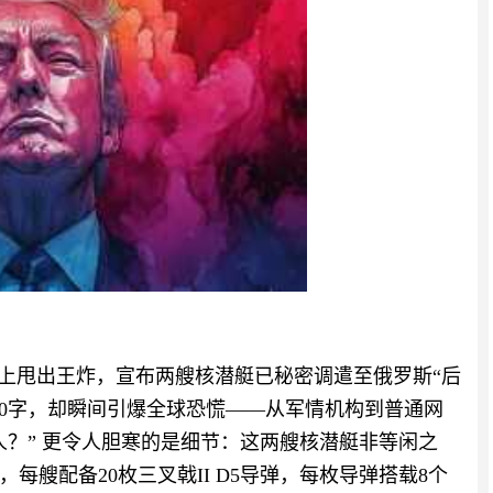
”上甩出王炸，宣布两艘核潜艇已秘密调遣至俄罗斯“后
50字，却瞬间引爆全球恐慌——从军情机构到普通网
人？” 更令人胆寒的是细节：这两艘核潜艇非等闲之
艘配备20枚三叉戟II D5导弹，每枚导弹搭载8个