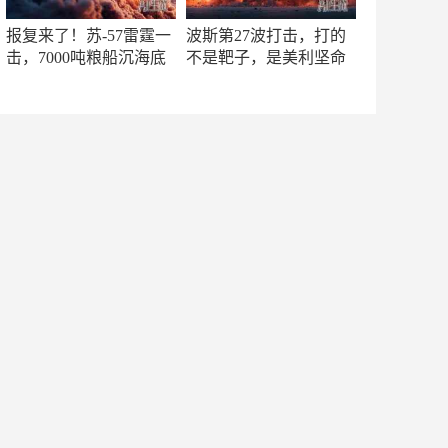
报复来了！苏-57雷霆一
波斯第27波打击，打的
击，7000吨粮船沉海底
不是靶子，是美利坚命
门