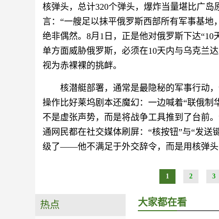
核弹头，总计320个弹头，爆炸当量堪比广岛
言：“一艘足以抹平俄罗斯西部所有军事基地
绝非偶然。8月1日，正是他对俄罗斯下达“1
单方面威胁俄罗斯，必须在10天内与乌克兰
视为赤裸裸的挑衅。
核潜艇部署，通常是最隐秘的军事行动，
操作比好莱坞剧本还魔幻：一边喊着“联俄制
不是虚张声势，而是将战争工具推到了台前。
通网民都在社交媒体刷屏：“核按钮”与“发送
级了——他不满足于外交辞令，而是用核弹头
1
2
3
大家都在看
热点