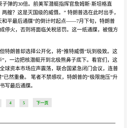
原子弹的30倍。前美军潜艇指挥官詹姆斯·斯坦格直
，两艘？这是灭国级的威慑。” 特朗普选在此时出手，
0天和平最后通牒”的倒计时起点——7月下旬，特朗普
达成停火，否则将面临关税惩罚。这一纸通牒，被俄方
但特朗普却选择公开化，将“推特威慑”玩到极致。这
华”，一边把核潜艇开到北极熊鼻子底下。看官们，这
全球资本市场应声震荡，联合国紧急闭门会议，连普
键”已然重叠。 笔者不禁感叹，特朗普的“极限施压”升
书写最后通牒。
4
5
下一页