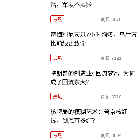
话，军队不买账
最热
阅读
5075
赫梅利尼茨基7小时殉爆，乌后方
比前线更致命
最热
阅读
7121
特朗普的制造业\"回流梦\"，为何
成了回流东大？
最热
阅读
6718
核牌局的模糊艺术：普京核红
线，到底有多红？
最热
阅读
3804