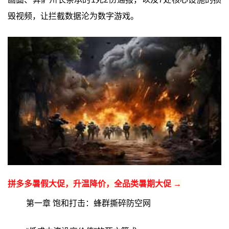
毁视频，让拦截数据沦为数字游戏。
拼多多暑假大促，升温降价，全品类暑期大促 →
第一章 饱和打击：蜂群撕碎防空网