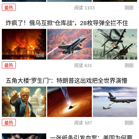
最热
阅读
1103
刚刚
炸疯了！俄乌互掀“仓库战”，28枚导弹全拦不住
最热
阅读
631
刚刚
五角大楼“罗生门”：特朗普这出戏把全世界演懵
最热
阅读
587
刚刚
一张纸条引发血案：美国为何要