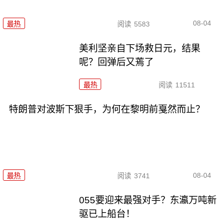
08-04
最热
阅读
5583
美利坚亲自下场救日元，结果
呢？回弹后又蔫了
最热
阅读
11511
特朗普对波斯下狠手，为何在黎明前戛然而止？
08-04
最热
阅读
3741
055要迎来最强对手？东瀛万吨新
驱已上船台！