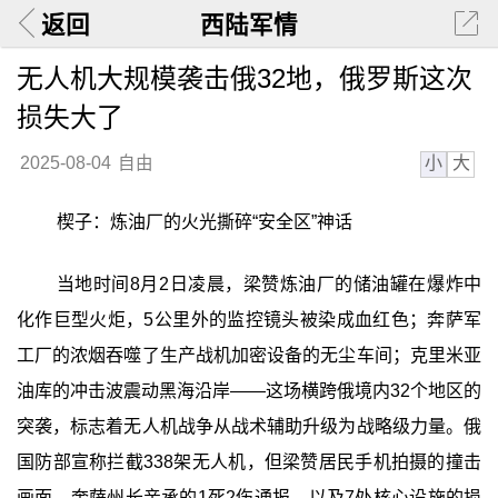
返回
西陆军情
无人机大规模袭击俄32地，俄罗斯这次
损失大了
小
大
2025-08-04
自由
楔子：炼油厂的火光撕碎“安全区”神话
当地时间8月2日凌晨，梁赞炼油厂的储油罐在爆炸中
化作巨型火炬，5公里外的监控镜头被染成血红色；奔萨军
工厂的浓烟吞噬了生产战机加密设备的无尘车间；克里米亚
油库的冲击波震动黑海沿岸——这场横跨俄境内32个地区的
突袭，标志着无人机战争从战术辅助升级为战略级力量。俄
国防部宣称拦截338架无人机，但梁赞居民手机拍摄的撞击
画面、奔萨州长亲承的1死2伤通报，以及7处核心设施的损