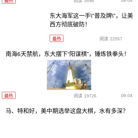
08-04
最热
阅读
3596
东大海军这一手\"普及牌\"，让美
西方彻底破防！
最热
阅读
22557
南海6天禁航，东大摆下“阳谋棋”，锤炼铁拳头！
08-04
最热
阅读
19726
马、特和好，美中期选举这盘大棋，水有多深？