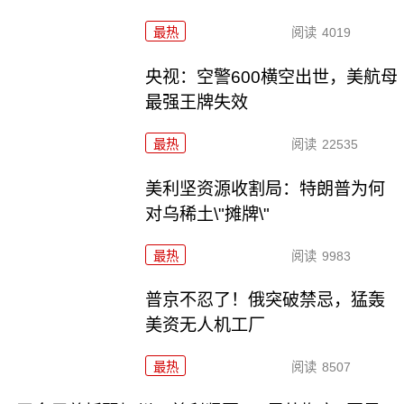
最热
阅读
4019
央视：空警600横空出世，美航母
最强王牌失效
最热
阅读
22535
美利坚资源收割局：特朗普为何
对乌稀土\"摊牌\"
最热
阅读
9983
普京不忍了！俄突破禁忌，猛轰
美资无人机工厂
最热
阅读
8507