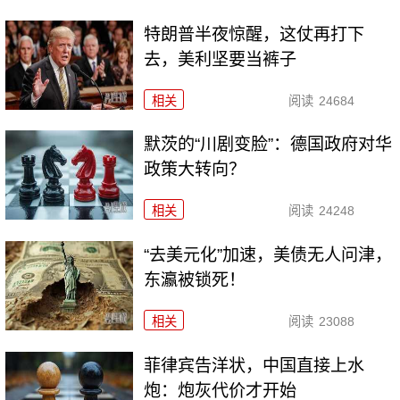
特朗普半夜惊醒，这仗再打下
去，美利坚要当裤子
相关
阅读
24684
默茨的“川剧变脸”：德国政府对华
政策大转向？
相关
阅读
24248
“去美元化”加速，美债无人问津，
东瀛被锁死！
相关
阅读
23088
菲律宾告洋状，中国直接上水
炮：炮灰代价才开始