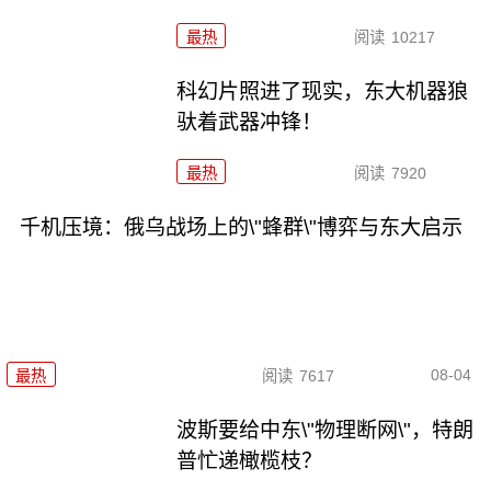
最热
阅读
10217
科幻片照进了现实，东大机器狼
驮着武器冲锋！
最热
阅读
7920
千机压境：俄乌战场上的\"蜂群\"博弈与东大启示
08-04
最热
阅读
7617
波斯要给中东\"物理断网\"，特朗
普忙递橄榄枝？