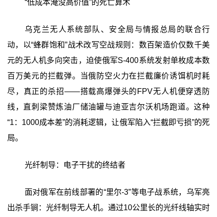
“低成本淹没高价值”的死亡算术
乌克兰无人系统部队、安全局与情报总局的联合行
动，以“蜂群饱和”战术改写空战规则：数百架造价仅数千美
元的无人机多向突击，迫使俄军S-400系统发射单枚成本数
百万美元的拦截弹。当俄防空火力在拦截廉价诱饵机时耗
尽，真正的杀招——搭载高爆弹头的FPV无人机便穿透防
线，直刺梁赞炼油厂储油罐与迪亚吉尔沃机场跑道。这种
“1：1000成本差”的消耗逻辑，让俄军陷入“拦截即亏损”的死
局。
光纤制导：电子干扰的终结者
面对俄军在前线部署的“里尔-3”等电子战系统，乌军亮
出杀手锏：光纤制导无人机。通过10公里长的光纤线轴实时