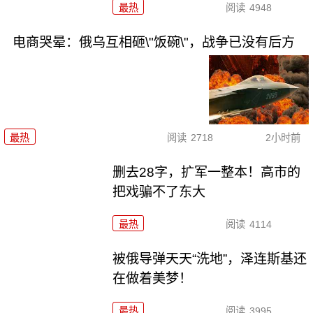
最热
阅读
4948
电商哭晕：俄乌互相砸\"饭碗\"，战争已没有后方
最热
阅读
2718
2小时前
删去28字，扩军一整本！高市的
把戏骗不了东大
最热
阅读
4114
被俄导弹天天“洗地”，泽连斯基还
在做着美梦！
最热
阅读
3995