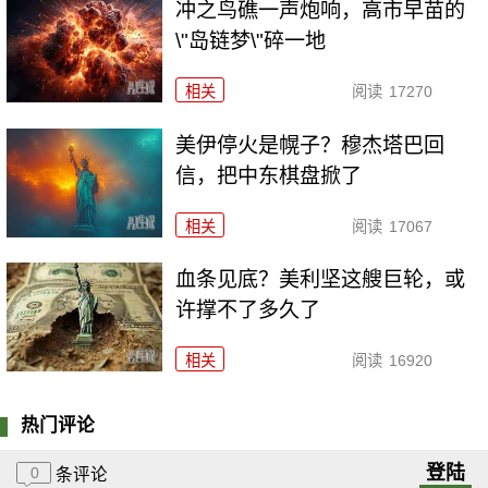
冲之鸟礁一声炮响，高市早苗的
\"岛链梦\"碎一地
相关
阅读
17270
美伊停火是幌子？穆杰塔巴回
信，把中东棋盘掀了
相关
阅读
17067
血条见底？美利坚这艘巨轮，或
许撑不了多久了
相关
阅读
16920
热门评论
登陆
0
条评论