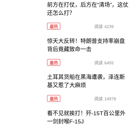
前方在打仗，后方在“清场”，这仗
还怎么打？
最热
阅读
4239
惊天大反转！特朗普支持率崩盘
背后竟藏致命一击
最热
阅读
6455
土耳其货船在黑海遭袭，泽连斯
基又惹了大麻烦
最热
阅读
14978
看不见就挨打！歼-15T百公里外
一剑封喉F-15J