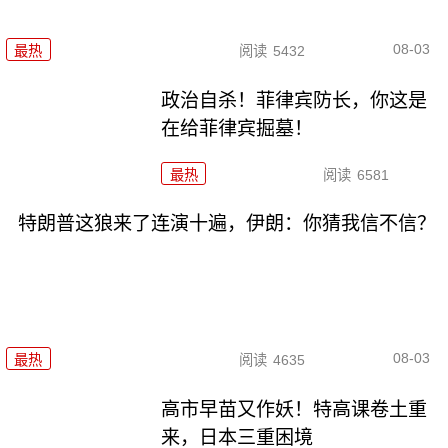
08-03
最热
阅读
5432
政治自杀！菲律宾防长，你这是
在给菲律宾掘墓！
最热
阅读
6581
特朗普这狼来了连演十遍，伊朗：你猜我信不信？
08-03
最热
阅读
4635
高市早苗又作妖！特高课卷土重
来，日本三重困境