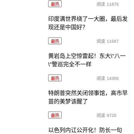
最热
阅读
11876
印度满世界绕了一大圈，最后发
现还是中国好？
最热
阅读
11687
黄岩岛上空惊雷起！东大\"八一
\"警巡完全不一样
最热
阅读
14306
特朗普突然关闭领事馆，高市早
苗的美梦该醒了
最热
阅读
9720
以色列内讧公开化！防长一句