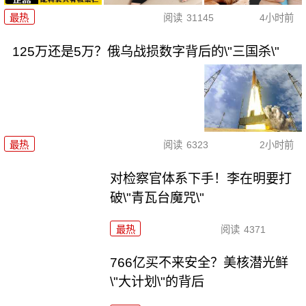
最热
阅读
31145
4小时前
125万还是5万？俄乌战损数字背后的\"三国杀\"
最热
阅读
6323
2小时前
对检察官体系下手！李在明要打
破\"青瓦台魔咒\"
最热
阅读
4371
766亿买不来安全？美核潜光鲜
\"大计划\"的背后