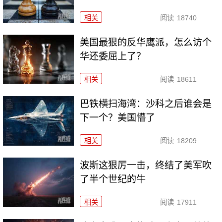
相关
阅读
18740
美国最狠的反华鹰派，怎么访个
华还委屈上了？
相关
阅读
18611
巴铁横扫海湾：沙科之后谁会是
下一个？美国懵了
相关
阅读
18209
波斯这狠厉一击，终结了美军吹
了半个世纪的牛
相关
阅读
17911