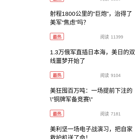
射程1800公里的“巨炮”，治得了
美军“焦虑”吗？
最热
阅读
11399
1.3万俄军直插日本海，美日的双
线噩梦开始了
最热
阅读
9104
美狂囤百万吨：一场提前下注的
\"铜牌军备竞赛\"
最热
阅读
7181
美利坚一场电子战演习，把自家
救护机送了命！