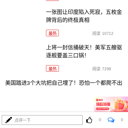
一张图让印度陷入死寂，五枚金
牌背后的终极真相
最热
阅读
10712
上将一封信捅破天！美军五艘驱
逐舰要盖三口锅！
最热
阅读
7298
美国踏进3个大坑把自己埋了！恐怕一个都爬不出
0
0
点评一下
08-03
最热
阅读
17164