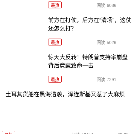
最热
阅读
6086
前方在打仗，后方在“清场”，这仗
还怎么打？
最热
阅读
5026
惊天大反转！特朗普支持率崩盘
背后竟藏致命一击
最热
阅读
7291
土耳其货船在黑海遭袭，泽连斯基又惹了大麻烦