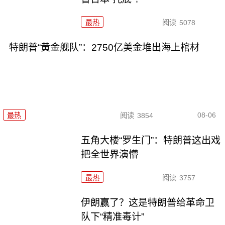
最热
阅读
5078
特朗普“黄金舰队”：2750亿美金堆出海上棺材
08-06
最热
阅读
3854
五角大楼“罗生门”：特朗普这出戏
把全世界演懵
最热
阅读
3757
伊朗赢了？这是特朗普给革命卫
队下“精准毒计”