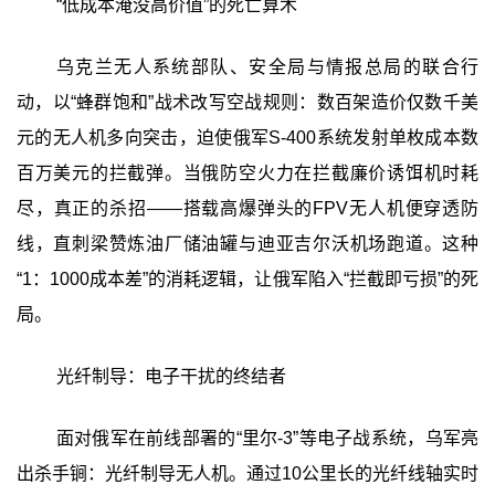
“低成本淹没高价值”的死亡算术
乌克兰无人系统部队、安全局与情报总局的联合行
动，以“蜂群饱和”战术改写空战规则：数百架造价仅数千美
元的无人机多向突击，迫使俄军S-400系统发射单枚成本数
百万美元的拦截弹。当俄防空火力在拦截廉价诱饵机时耗
尽，真正的杀招——搭载高爆弹头的FPV无人机便穿透防
线，直刺梁赞炼油厂储油罐与迪亚吉尔沃机场跑道。这种
“1：1000成本差”的消耗逻辑，让俄军陷入“拦截即亏损”的死
局。
光纤制导：电子干扰的终结者
面对俄军在前线部署的“里尔-3”等电子战系统，乌军亮
出杀手锏：光纤制导无人机。通过10公里长的光纤线轴实时