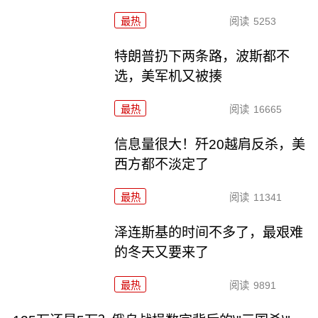
最热
阅读
5253
特朗普扔下两条路，波斯都不
选，美军机又被揍
最热
阅读
16665
信息量很大！歼20越肩反杀，美
西方都不淡定了
最热
阅读
11341
泽连斯基的时间不多了，最艰难
的冬天又要来了
最热
阅读
9891