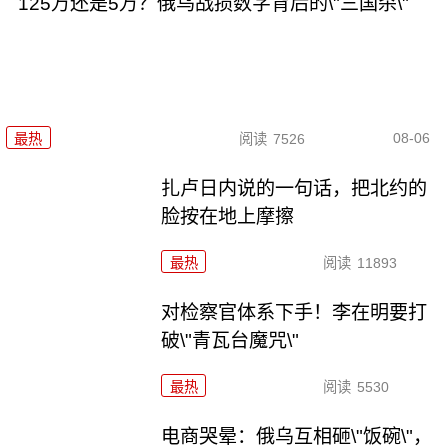
125万还是5万？俄乌战损数字背后的\"三国杀\"
08-06
最热
阅读
7526
扎卢日内说的一句话，把北约的
脸按在地上摩擦
最热
阅读
11893
对检察官体系下手！李在明要打
破\"青瓦台魔咒\"
最热
阅读
5530
电商哭晕：俄乌互相砸\"饭碗\"，