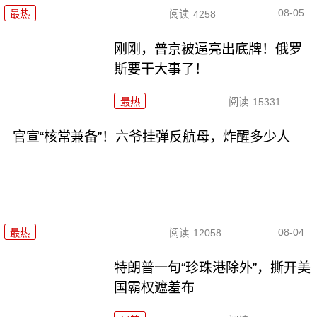
08-05
最热
阅读
4258
刚刚，普京被逼亮出底牌！俄罗
斯要干大事了！
最热
阅读
15331
官宣“核常兼备”！六爷挂弹反航母，炸醒多少人
08-04
最热
阅读
12058
特朗普一句“珍珠港除外”，撕开美
国霸权遮羞布