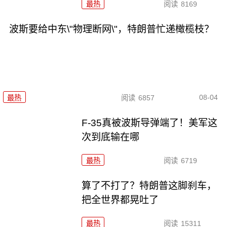
最热
阅读
8169
波斯要给中东\"物理断网\"，特朗普忙递橄榄枝？
08-04
最热
阅读
6857
F-35真被波斯导弹端了！美军这
次到底输在哪
最热
阅读
6719
算了不打了？特朗普这脚刹车，
把全世界都晃吐了
最热
阅读
15311