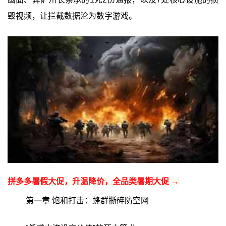
毁视频，让拦截数据沦为数字游戏。
拼多多暑假大促，升温降价，全品类暑期大促 →
第一章 饱和打击：蜂群撕碎防空网