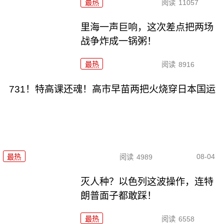
最热
阅读
11057
里海一声巨响，这次差点把两场
战争炸成一锅粥！
最热
阅读
8916
731！特高课还魂！高市早苗两把火烧穿日本国运
08-04
最热
阅读
4989
灭人种？以色列这波操作，连特
朗普面子都敢踩！
最热
阅读
6558