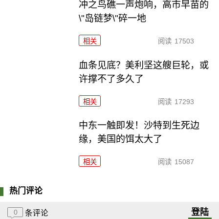
冲之鸟礁一声炮响，高市早苗的
\"岛链梦\"碎一地
相关
阅读
17503
血条见底？美利坚这艘巨轮，或
许撑不了多久了
相关
阅读
17293
中东一触即发！沙特到生死边
缘，美国的饵太大了
相关
阅读
15087
热门评论
登陆
0
条评论