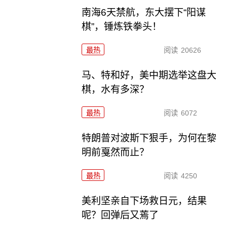
南海6天禁航，东大摆下“阳谋
棋”，锤炼铁拳头！
最热
阅读
20626
马、特和好，美中期选举这盘大
棋，水有多深？
最热
阅读
6072
特朗普对波斯下狠手，为何在黎
明前戛然而止？
最热
阅读
4250
美利坚亲自下场救日元，结果
呢？回弹后又蔫了