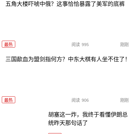
五角大楼吓唬中俄？这事恰恰暴露了美军的底裤
最热
阅读
995
刚刚
三国歃血为盟剑指何方？中东大棋有人坐不住了！
最热
阅读
906
刚刚
胡塞这一炸，我终于看懂伊朗总
统昨天那句话了