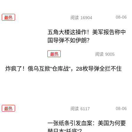
08-06
最热
阅读
16904
五角大楼这操作！美军报告称中
国导弹不如伊朗？
最热
阅读
9005
炸疯了！俄乌互掀“仓库战”，28枚导弹全拦不住
08-06
最热
阅读
6117
一张纸条引发血案：美国为何要
替日本“托底”？