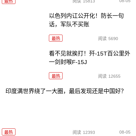
08-05
最热
阅读
15813
以色列内讧公开化！防长一句
话，军队不买账
最热
阅读
5690
看不见就挨打！歼-15T百公里外
一剑封喉F-15J
最热
阅读
12655
印度满世界绕了一大圈，最后发现还是中国好？
08-05
最热
阅读
12393