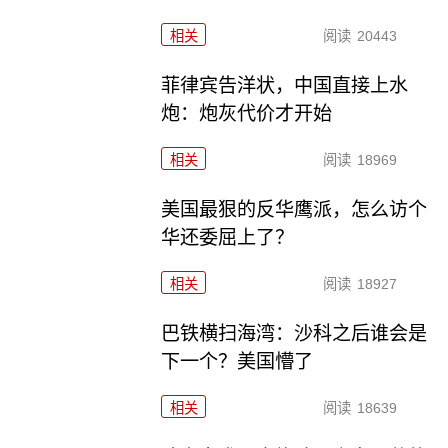
相关
阅读
20443
菲律宾告洋状，中国直接上水
炮：炮灰代价才开始
相关
阅读
18969
美国最狠的反华鹰派，怎么访个
华还委屈上了？
相关
阅读
18927
巴铁横扫海湾：沙科之后谁会是
下一个？美国懵了
相关
阅读
18639