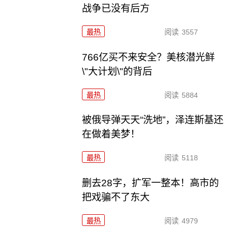
战争已没有后方
最热
阅读
3557
766亿买不来安全？美核潜光鲜
\"大计划\"的背后
最热
阅读
5884
被俄导弹天天“洗地”，泽连斯基还
在做着美梦！
最热
阅读
5118
删去28字，扩军一整本！高市的
把戏骗不了东大
最热
阅读
4979