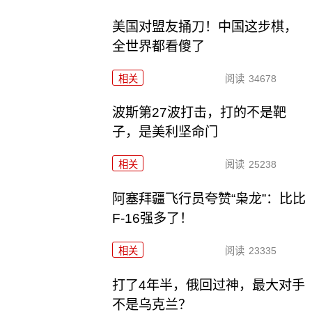
美国对盟友捅刀！中国这步棋，
全世界都看傻了
相关
阅读
34678
波斯第27波打击，打的不是靶
子，是美利坚命门
相关
阅读
25238
阿塞拜疆飞行员夸赞“枭龙”：比比
F-16强多了！
相关
阅读
23335
打了4年半，俄回过神，最大对手
不是乌克兰？