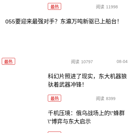
最热
阅读
11998
055要迎来最强对手？东瀛万吨新驱已上船台！
08-04
最热
阅读
10797
科幻片照进了现实，东大机器狼
驮着武器冲锋！
最热
阅读
8399
千机压境：俄乌战场上的\"蜂群
\"博弈与东大启示