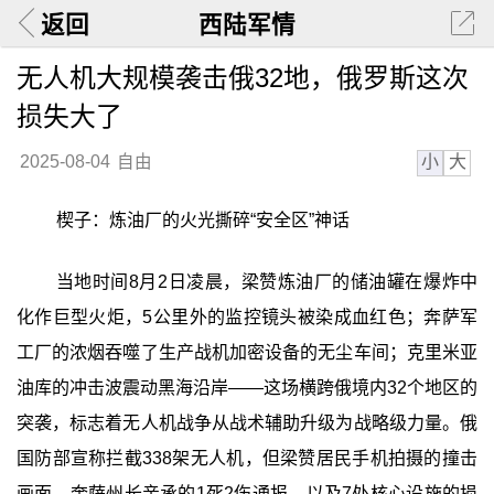
返回
西陆军情
无人机大规模袭击俄32地，俄罗斯这次
损失大了
小
大
2025-08-04
自由
楔子：炼油厂的火光撕碎“安全区”神话
当地时间8月2日凌晨，梁赞炼油厂的储油罐在爆炸中
化作巨型火炬，5公里外的监控镜头被染成血红色；奔萨军
工厂的浓烟吞噬了生产战机加密设备的无尘车间；克里米亚
油库的冲击波震动黑海沿岸——这场横跨俄境内32个地区的
突袭，标志着无人机战争从战术辅助升级为战略级力量。俄
国防部宣称拦截338架无人机，但梁赞居民手机拍摄的撞击
画面、奔萨州长亲承的1死2伤通报，以及7处核心设施的损