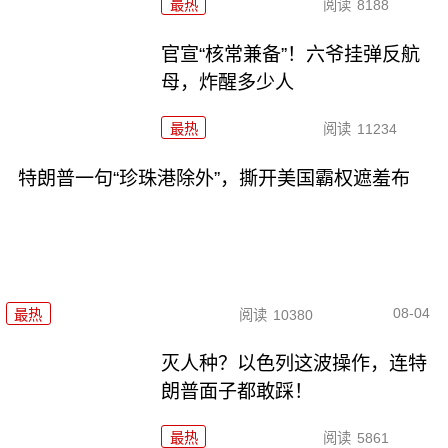
最热
阅读
8188
官宣“核常兼备”！六爷挂弹反航
母，炸醒多少人
最热
阅读
11234
特朗普一句“珍珠港除外”，撕开美国霸权遮羞布
08-04
最热
阅读
10380
灭人种？以色列这波操作，连特
朗普面子都敢踩！
最热
阅读
5861