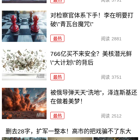
对检察官体系下手！李在明要打
破\"青瓦台魔咒\"
最热
阅读
2881
766亿买不来安全？美核潜光鲜
\"大计划\"的背后
最热
阅读
3751
被俄导弹天天“洗地”，泽连斯基还
在做着美梦！
最热
阅读
2512
删去28字，扩军一整本！高市的把戏骗不了东大