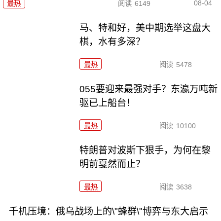
08-04
最热
阅读
6149
马、特和好，美中期选举这盘大
棋，水有多深？
最热
阅读
5478
055要迎来最强对手？东瀛万吨新
驱已上船台！
最热
阅读
10100
特朗普对波斯下狠手，为何在黎
明前戛然而止？
最热
阅读
3638
千机压境：俄乌战场上的\"蜂群\"博弈与东大启示