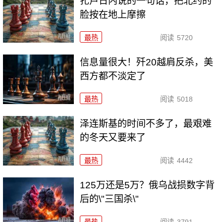
扎卢日内说的一句话，把北约的
脸按在地上摩擦
最热
阅读
5720
信息量很大！歼20越肩反杀，美
西方都不淡定了
最热
阅读
5018
泽连斯基的时间不多了，最艰难
的冬天又要来了
最热
阅读
4442
125万还是5万？俄乌战损数字背
后的\"三国杀\"
最热
阅读
3791