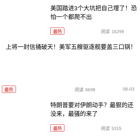
美国踏进3个大坑把自己埋了！恐
怕一个都爬不出
最热
阅读
16299
上将一封信捅破天！美军五艘驱逐舰要盖三口锅！
08-03
最热
阅读
6698
特朗普要对伊朗动手？最狠的还
没来，最骚的来了
最热
阅读
5315