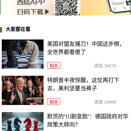
大家都在看
美国对盟友捅刀！中国这步棋，
全世界都看傻了
相关
阅读
34274
特朗普半夜惊醒，这仗再打下
去，美利坚要当裤子
相关
阅读
24608
默茨的“川剧变脸”：德国政府对华
政策大转向？