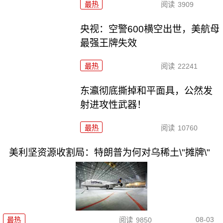
最热
阅读
3909
央视：空警600横空出世，美航母
最强王牌失效
最热
阅读
22241
东瀛彻底撕掉和平面具，公然发
射进攻性武器！
最热
阅读
10760
美利坚资源收割局：特朗普为何对乌稀土\"摊牌\"
08-03
最热
阅读
9850