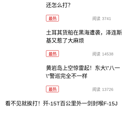
还怎么打？
最热
阅读
3741
土耳其货船在黑海遭袭，泽连斯
基又惹了大麻烦
最热
阅读
14538
黄岩岛上空惊雷起！东大\"八一
\"警巡完全不一样
最热
阅读
13726
看不见就挨打！歼-15T百公里外一剑封喉F-15J