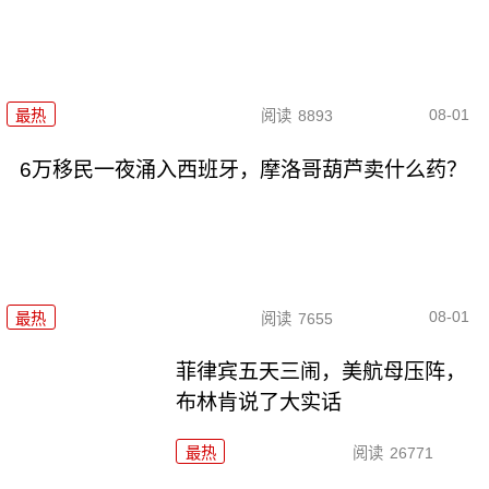
08-01
最热
阅读
8893
6万移民一夜涌入西班牙，摩洛哥葫芦卖什么药？
08-01
最热
阅读
7655
菲律宾五天三闹，美航母压阵，
布林肯说了大实话
最热
阅读
26771