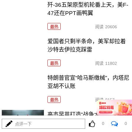
歼-36五架原型机轮番上天，美F-
47还在PPT画鸭翼
最热
阅读
20606
爱国者只剩半条命，美军却拉着
沙特去伊拉克踩雷
最热
阅读
11802
特朗普官宣“哈马斯缴械”，内塔尼
亚胡不认账
最热
阅读
8157
高市早苗打造“战争大脑”，军国主
义已进入实操
0
0
点评一下