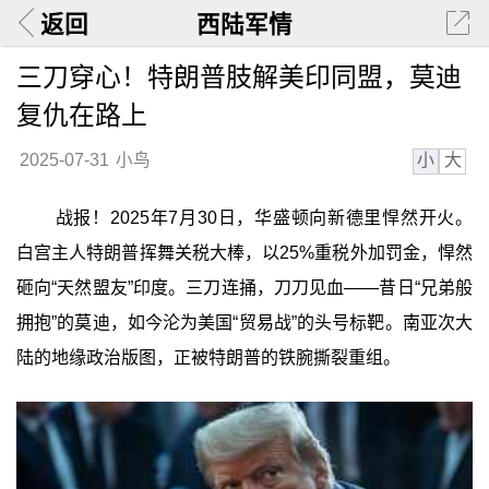
返回
西陆军情
三刀穿心！特朗普肢解美印同盟，莫迪
复仇在路上
小
大
2025-07-31
小鸟
战报！2025年7月30日，华盛顿向新德里悍然开火。
白宫主人特朗普挥舞关税大棒，以25%重税外加罚金，悍然
砸向“天然盟友”印度。三刀连捅，刀刀见血——昔日“兄弟般
拥抱”的莫迪，如今沦为美国“贸易战”的头号标靶。南亚次大
陆的地缘政治版图，正被特朗普的铁腕撕裂重组。