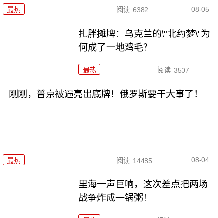
08-05
最热
阅读
6382
扎胖摊牌：乌克兰的\"北约梦\"为
何成了一地鸡毛？
最热
阅读
3507
刚刚，普京被逼亮出底牌！俄罗斯要干大事了！
08-04
最热
阅读
14485
里海一声巨响，这次差点把两场
战争炸成一锅粥！