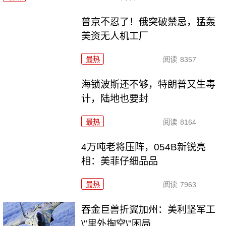
普京不忍了！俄突破禁忌，猛轰
美资无人机工厂
最热
阅读
8357
海锁波斯还不够，特朗普又生毒
计，陆地也要封
最热
阅读
8164
4万吨老将压阵，054B新锐亮
相：美菲仔细品品
最热
阅读
7963
吞金巨兽折翼加州：美利坚军工
\"里外掏空\"困局