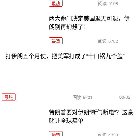
最热
阅读
9108
两大命门决定美国退无可退，伊
朗别再幻想了！
最热
阅读
6782
打伊朗五个月仗，把美军打成了“十口锅九个盖”
08-02
最热
阅读
5201
特朗普要对伊朗“断气断电”？这豪
赌让全球买单
最热
阅读
4359