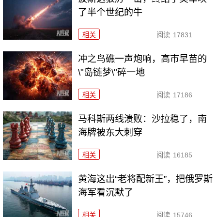
了半个世纪的牛
相关
阅读
17831
冲之鸟礁一声炮响，高市早苗的
\"岛链梦\"碎一地
相关
阅读
17186
马科斯两线溃败：沙拉稳了，南
海牌被东大刺穿
相关
阅读
16185
黄海这出“老将配新王”，把俄罗斯
海军看沉默了
相关
阅读
15746