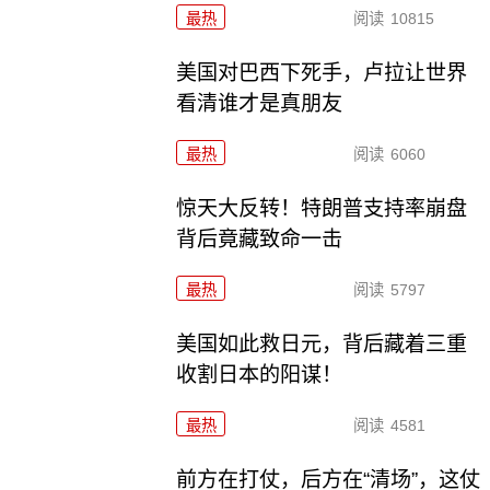
最热
阅读
10815
美国对巴西下死手，卢拉让世界
看清谁才是真朋友
最热
阅读
6060
惊天大反转！特朗普支持率崩盘
背后竟藏致命一击
最热
阅读
5797
美国如此救日元，背后藏着三重
收割日本的阳谋！
最热
阅读
4581
前方在打仗，后方在“清场”，这仗