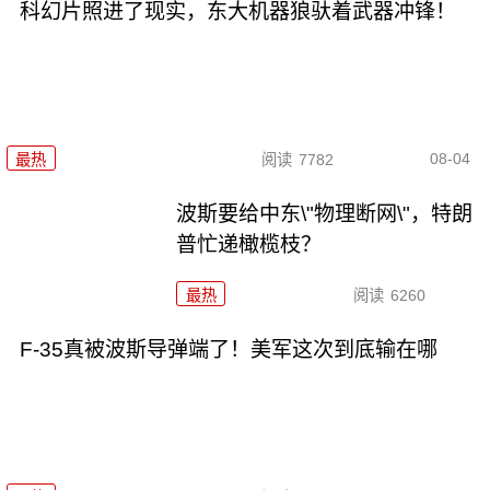
科幻片照进了现实，东大机器狼驮着武器冲锋！
08-04
最热
阅读
7782
波斯要给中东\"物理断网\"，特朗
普忙递橄榄枝？
最热
阅读
6260
F-35真被波斯导弹端了！美军这次到底输在哪