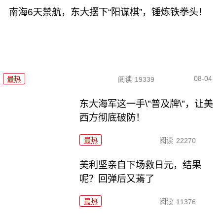
南海6天禁航，东大摆下“阳谋棋”，锤炼铁拳头！
08-04
最热
阅读
19339
东大海军这一手\"普及牌\"，让美
西方彻底破防！
最热
阅读
22270
美利坚亲自下场救日元，结果
呢？回弹后又蔫了
最热
阅读
11376