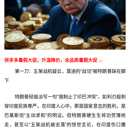
拼多多暑假大促，升温降价，全品类暑期大促 →
第一刀：五架战机疑云，莫迪的“战功”被特朗普踩在脚
下
特朗普轻描淡写一句“我制止了印巴冲突”，如利刃般刺
穿印度民族尊严。在印度人心中，那是国家意志的胜利，是
巴基斯坦“主动求和”的明证。但特朗普硬生生将功劳簿抢
走，甚至以“五架战机被击落”的惊世言论，在印度伤口撒