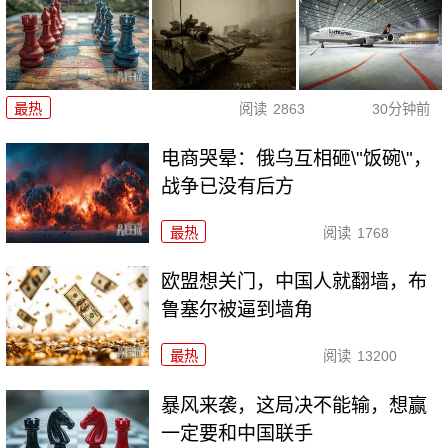
最热
阅读
2863
30分钟前
电商哭晕：俄乌互相砸\"饭碗\"，
战争已没有后方
最热
阅读
1768
欧盟想关门，中国人就翻墙，布
鲁塞尔被逼到墙角
最热
阅读
13200
暴风来袭，这局决不能输，想赢
一定要和中国联手