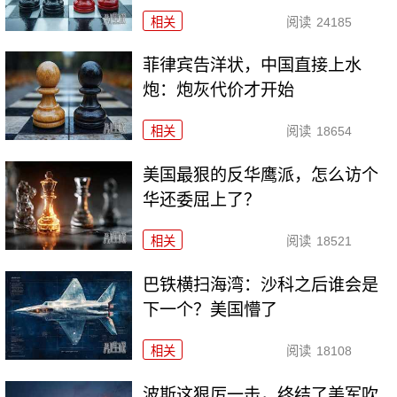
相关
阅读
24185
菲律宾告洋状，中国直接上水
炮：炮灰代价才开始
相关
阅读
18654
美国最狠的反华鹰派，怎么访个
华还委屈上了？
相关
阅读
18521
巴铁横扫海湾：沙科之后谁会是
下一个？美国懵了
相关
阅读
18108
波斯这狠厉一击，终结了美军吹