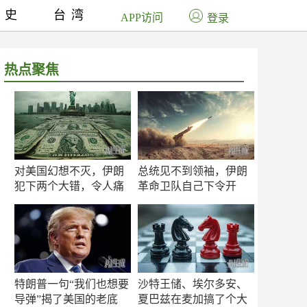
历史
台湾
APP访问
登录
热点聚焦
对美国幻想不灭，伊朗
总统见不到领袖，伊朗
犯下两个大错，令人痛
革命卫队自己下令开
心！
打？
特朗普一句“我们也想要
沙特王储、埃尔多安、
导弹”揭了美国的老底
夏巴兹在麦加搞了个大