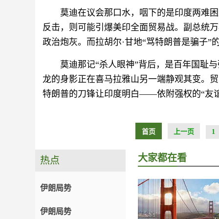
莫迪在议会那口水，咽下的是印度两难困
反击，则可能引爆美印全面贸易战。副总统万
政治炮灰。而拉胡尔·甘地“骂特朗普是骗子”
莫迪那记“杀人眼神”背后，是百年国耻
龙的身影正在喜马拉雅山另一端静观其变。贸
特朗普的刀锋让印度明白——依附强权的“友
首页
上一页
1
大家都在看
热点
伊朗局势
伊朗局势