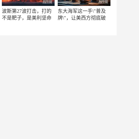
波斯第27波打击，打的
东大海军这一手\"普及
不是靶子，是美利坚命
牌\"，让美西方彻底破
门
防！