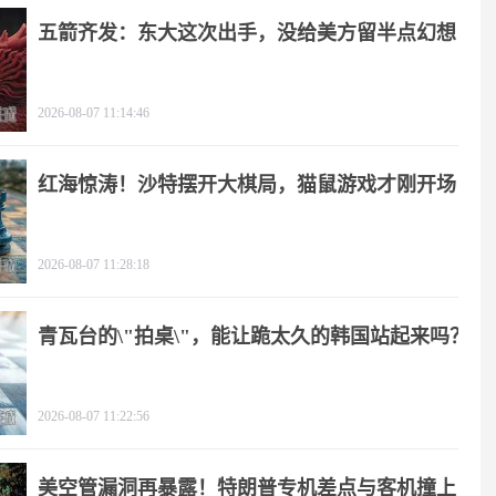
五箭齐发：东大这次出手，没给美方留半点幻想
2026-08-07 11:14:46
红海惊涛！沙特摆开大棋局，猫鼠游戏才刚开场
2026-08-07 11:28:18
青瓦台的\"拍桌\"，能让跪太久的韩国站起来吗？
2026-08-07 11:22:56
美空管漏洞再暴露！特朗普专机差点与客机撞上