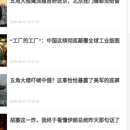
五角大楼鹰派翘首盼进京，北京连门缝都没给留
2026-08-07 23:57:53
“工厂的工厂”：中国这棋彻底颠覆全球工业版图
2026-08-07 23:27:11
五角大楼吓唬中俄？这事恰恰暴露了美军的底裤
2026-08-07 23:50:46
胡塞这一炸，我终于看懂伊朗总统昨天那句话了