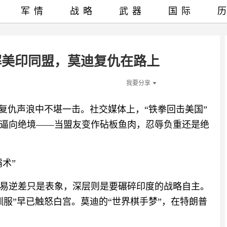
军情
战略
武器
国际
解美印同盟，莫迪复仇在路上
我要分享
复仇声浪中不堪一击。社交媒体上，“铁拳回击美国”
逼向绝境——当盟友变作砧板鱼肉，忍辱负重还是绝
术”
易逆差只是表象，深层则是要碾碎印度的战略自主。
服”早已触怒白宫。莫迪的“世界棋手梦”，在特朗普