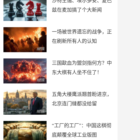
沙特王储、埃尔多安、夏巴
兹在麦加搞了个大新闻
一场被世界遗忘的战争，正
在刷新所有人的认知
三国歃血为盟剑指何方？中
东大棋有人坐不住了！
五角大楼鹰派翘首盼进京，
北京连门缝都没给留
“工厂的工厂”：中国这棋彻
底颠覆全球工业版图