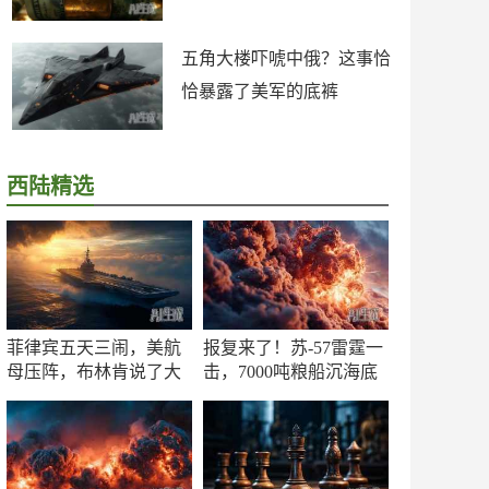
五角大楼吓唬中俄？这事恰
恰暴露了美军的底裤
西陆精选
菲律宾五天三闹，美航
报复来了！苏-57雷霆一
母压阵，布林肯说了大
击，7000吨粮船沉海底
实话