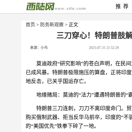
推荐
首页
>
防务新观察
> 正文
三刀穿心！特朗普肢
来源：小鸟
2025-07-31 21:52:29
莫迪政府“研究影响”的苍白声明，在民间
已成风暴。特朗普极限施压的算盘，正将印度
地反击，已关乎国运存亡。
地缘赌局：莫迪的“法力”遭遇特朗普的“霸
特朗普三刀连刺，刀刀不离印度命门。贸
购买俄制武器、拒当反华马前卒，印度的“不驯
的“美国优先”铁拳下碎了一地。